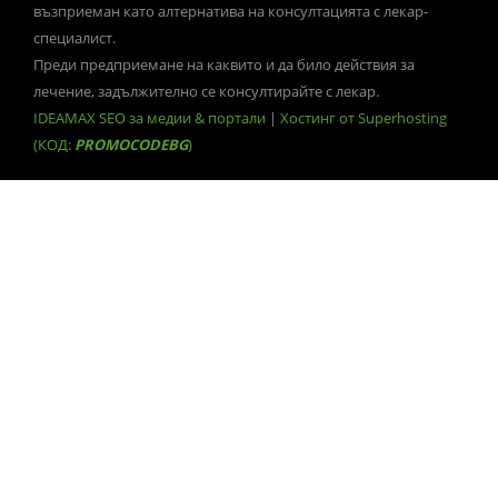
възприеман като алтернатива на консултацията с лекар-
специалист.
Преди предприемане на каквито и да било действия за
лечение, задължително се консултирайте с лекар.
IDEAMAX SEO за медии & портали
|
Хостинг от Superhosting
(КОД:
PROMOCODEBG
)