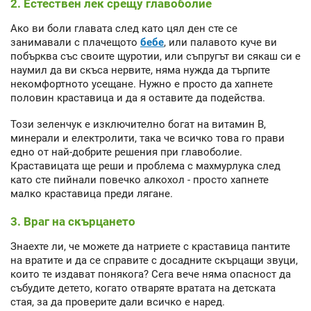
2. Естествен лек срещу главоболие
Ако ви боли главата след като цял ден сте се
занимавали с плачещото
бебе
, или палавото куче ви
побърква със своите щуротии, или съпругът ви сякаш си е
наумил да ви скъса нервите, няма нужда да търпите
некомфортното усещане. Нужно е просто да хапнете
половин краставица и да я оставите да подейства.
Този зеленчук е изключително богат на витамин В,
минерали и електролити, така че всичко това го прави
едно от най-добрите решения при главоболие.
Краставицата ще реши и проблема с махмурлука след
като сте пийнали повечко алкохол - просто хапнете
малко краставица преди лягане.
3. Враг на скърцането
Знаехте ли, че можете да натриете с краставица пантите
на вратите и да се справите с досадните скърцащи звуци,
които те издават понякога? Сега вече няма опасност да
събудите детето, когато отваряте вратата на детската
стая, за да проверите дали всичко е наред.