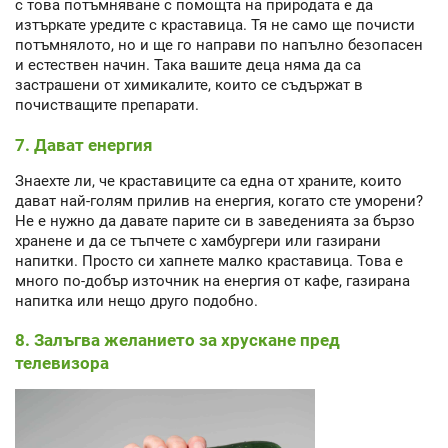
с това потъмняване с помощта на природата е да
изтъркате уредите с краставица. Тя не само ще почисти
потъмнялото, но и ще го направи по напълно безопасен
и естествен начин. Така вашите деца няма да са
застрашени от химикалите, които се съдържат в
почистващите препарати.
7. Дават енергия
Знаехте ли, че краставиците са една от храните, които
дават най-голям прилив на енергия, когато сте уморени?
Не е нужно да давате парите си в заведенията за бързо
хранене и да се тъпчете с хамбургери или газирани
напитки. Просто си хапнете малко краставица. Това е
много по-добър източник на енергия от кафе, газирана
напитка или нещо друго подобно.
8. Залъгва желанието за хрускане пред
телевизора