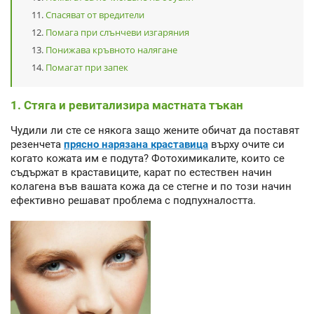
Спасяват от вредители
Помага при слънчеви изгаряния
Понижава кръвното налягане
Помагат при запек
1. Стяга и ревитализира мастната тъкан
Чудили ли сте се някога защо жените обичат да поставят
резенчета
прясно нарязана краставица
върху очите си
когато кожата им е подута? Фотохимикалите, които се
съдържат в краставиците, карат по естествен начин
колагена във вашата кожа да се стегне и по този начин
ефективно решават проблема с подпухналостта.