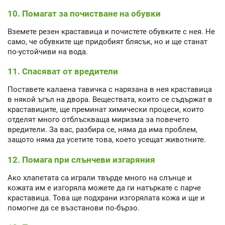
10. Помагат за почистване на обувки
Вземете резен краставица и почистете обувките с нея. Не
само, че обувките ще придобият блясък, но и ще станат
по-устойчиви на вода.
11. Спасяват от вредители
Поставете калаена тавичка с нарязана в нея краставица
в някой ъгъл на двора. Веществата, които се съдържат в
краставиците, ще преминат химически процеси, които
отделят много отблъскваща миризма за повечето
вредители. За вас, разбира се, няма да има проблем,
защото няма да усетите това, което усещат животните.
12. Помага при слънчеви изгаряния
Ако хлапетата са играли твърде много на слънце и
кожата им е изгоряла можете да ги натъркате с парче
краставица. Това ще подхрани изгорялата кожа и ще и
помогне да се възстанови по-бързо.