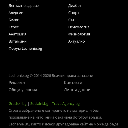
Дентално здраве
Диабет
Алергии
Спорт
Билки
Сън
Стрес
Психология
Анатомия
Физиология
Витамини
Актуално
Форум Lechenie.bg
Lechenie.bg © 2014-2026 Всички права запазени
Реклама
Контакти
Общи условия
Лични данни
Gradski.bg
|
Socialni.bg
|
TravelAgency.bg
Строго забранено е копирането на материали без
позоваване на източника с активна dofollow връзка.
Lechenie.BG, както и всеки друг здравен сайт не може да бъде