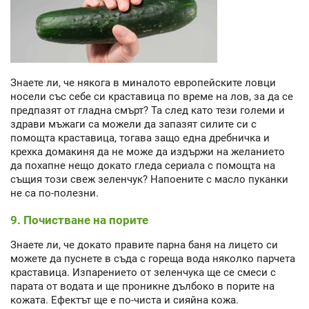
Знаете ли, че някога в миналото европейските ловци
носели със себе си краставица по време на лов, за да се
предпазят от гладна смърт? Та след като тези големи и
здрави мъжаги са можели да запазят силите си с
помощта краставица, тогава защо една дребничка и
крехка домакиня да не може да издържи на желанието
да похапне нещо докато гледа сериала с помощта на
същия този свеж зеленчук? Напоените с масло пуканки
не са по-полезни.
9. Почистване на порите
Знаете ли, че докато правите парна баня на лицето си
можете да пуснете в съда с гореща вода няколко парчета
краставица. Изпарението от зеленчука ще се смеси с
парата от водата и ще проникне дълбоко в порите на
кожата. Ефектът ще е по-чиста и сияйна кожа.