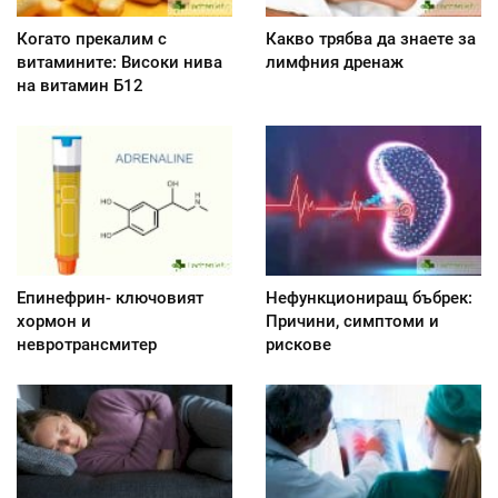
Когато прекалим с
Какво трябва да знаете за
витамините: Високи нива
лимфния дренаж
на витамин Б12
Епинефрин- ключовият
Нефункциониращ бъбрек:
хормон и
Причини, симптоми и
невротрансмитер
рискове