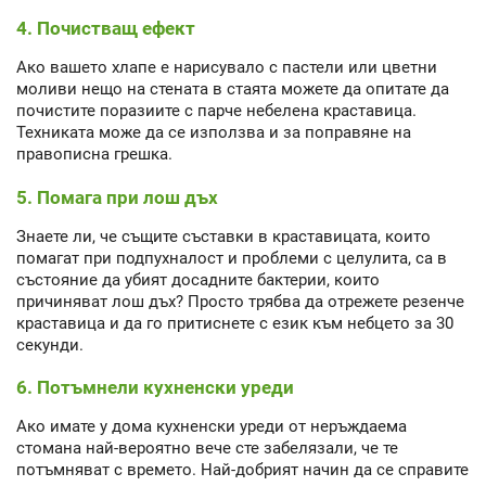
4. Почистващ ефект
Ако вашето хлапе е нарисувало с пастели или цветни
моливи нещо на стената в стаята можете да опитате да
почистите поразиите с парче небелена краставица.
Техниката може да се използва и за поправяне на
правописна грешка.
5. Помага при лош дъх
Знаете ли, че същите съставки в краставицата, които
помагат при подпухналост и проблеми с целулита, са в
състояние да убият досадните бактерии, които
причиняват лош дъх? Просто трябва да отрежете резенче
краставица и да го притиснете с език към небцето за 30
секунди.
6. Потъмнели кухненски уреди
Ако имате у дома кухненски уреди от неръждаема
стомана най-вероятно вече сте забелязали, че те
потъмняват с времето. Най-добрият начин да се справите