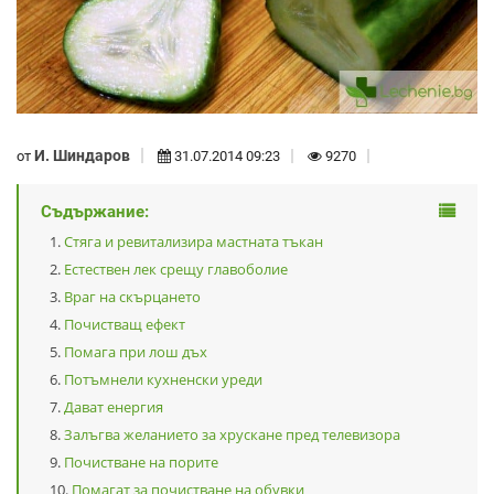
И. Шиндаров
от
31.07.2014 09:23
9270
Съдържание:
Стяга и ревитализира мастната тъкан
Естествен лек срещу главоболие
Враг на скърцането
Почистващ ефект
Помага при лош дъх
Потъмнели кухненски уреди
Дават енергия
Залъгва желанието за хрускане пред телевизора
Почистване на порите
Помагат за почистване на обувки