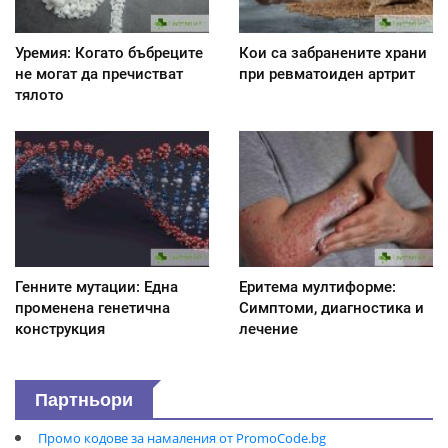
Уремия: Когато бъбреците
Кои са забранените храни
не могат да пречистват
при ревматоиден артрит
тялото
Генните мутации: Една
Еритема мултиформе:
променена генетична
Симптоми, диагностика и
конструкция
лечение
Партньори
Промо кодове за намаления от PromoCode.bg