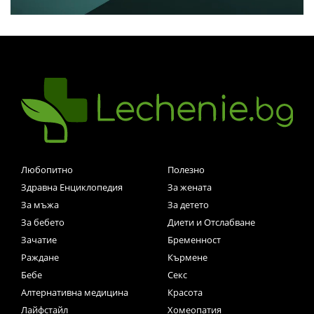
Любопитно
Полезно
Здравна Енциклопедия
За жената
За мъжа
За детето
За бебето
Диети и Отслабване
Зачатие
Бременност
Раждане
Кърмене
Бебе
Секс
Алтернативна медицина
Красота
Лайфстайл
Хомеопатия