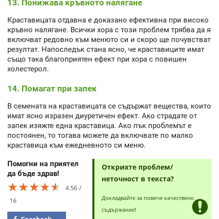
13. Понижава кръвното налягане
Краставицата отдавна е доказано ефективна при високо
кръвно налягане. Всички хора с този проблем трябва да я
включват редовно към менюто си и скоро ще почувстват
резултат. Напоследък стана ясно, че краставиците имат
също така благоприятен ефект при хора с повишен
холестерол.
14. Помагат при запек
В семената на краставицата се съдържат вещества, които
имат ясно изразен диуретичен ефект. Ако страдате от
запек изяжте една краставица. Ако пък проблемът е
постоянен, то тогава можете да включвате по малко
краставица към ежедневното си меню.
Помогни на приятел
Открихте проблем/
да бъде здрав!
неточност в текста?
★★★★★
★★★★★
★★★★★
4.56
Докладвайте за повече качествено
16
съдържание!