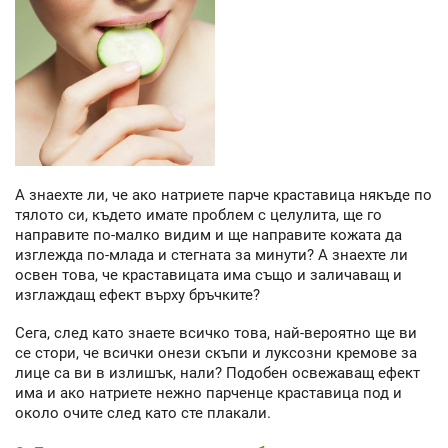
А знаехте ли, че ако натриете парче краставица някъде по
тялото си, където имате проблем с целулита, ще го
направите по-малко видим и ще направите кожата да
изглежда по-млада и стегната за минути? А знаехте ли
освен това, че краставицата има също и заличаващ и
изглаждащ ефект върху бръчките?
Сега, след като знаете всичко това, най-вероятно ще ви
се стори, че всички онези скъпи и луксозни кремове за
лице са ви в излишък, нали? Подобен освежаващ ефект
има и ако натриете нежно парченце краставица под и
около очите след като сте плакали.