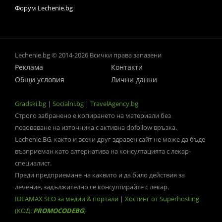
Форум Lechenie.bg
Lechenie.bg © 2014-2026 Всички права запазени
Реклама
Контакти
Общи условия
Лични данни
Gradski.bg
|
Socialni.bg
|
TravelAgency.bg
Строго забранено е копирането на материали без
позоваване на източника с активна dofollow връзка.
Lechenie.BG, както и всеки друг здравен сайт не може да бъде
възприеман като алтернатива на консултацията с лекар-
специалист.
Преди предприемане на каквито и да било действия за
лечение, задължително се консултирайте с лекар.
IDEAMAX SEO за медии & портали
|
Хостинг от Superhosting
(КОД:
PROMOCODEBG
)