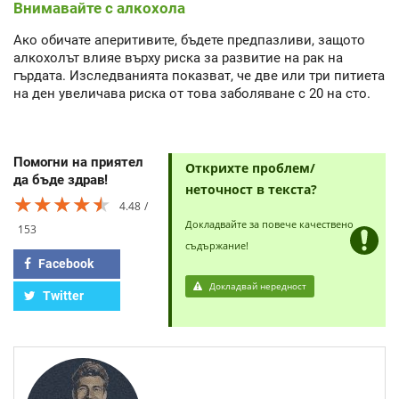
Внимавайте с алкохола
Ако обичате аперитивите, бъдете предпазливи, защото
алкохолът влияе върху риска за развитие на рак на
гърдата. Изследванията показват, че две или три питиета
на ден увеличава риска от това заболяване с 20 на сто.
Помогни на приятел
Открихте проблем/
да бъде здрав!
неточност в текста?
★★★★★
★★★★★
★★★★★
4.48
Докладвайте за повече качествено
153
съдържание!
Facebook
Докладвай нередност
Twitter