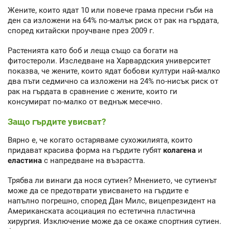
Жените, които ядат 10 или повече грама пресни гъби на
ден са изложени на 64% по-малък риск от рак на гърдата,
според китайски проучване през 2009 г.
Растенията като боб и леща също са богати на
фитостероли. Изследване на Харвардския университет
показва, че жените, които ядат бобови култури най-малко
два пъти седмично са изложени на 24% по-нисък риск от
рак на гърдата в сравнение с жените, които ги
консумират по-малко от веднъж месечно.
Защо гърдите увисват?
Вярно е, че когато остаряваме сухожилията, които
придават красива форма на гърдите губят
колагена
и
еластина
с напредване на възрастта.
Трябва ли винаги да нося сутиен? Мнението, че сутиенът
може да се предотврати увисването на гърдите е
напълно погрешно, според Дан Милс, вицепрезидент на
Американската асоциация по естетична пластична
хирургия. Изключение може да се окаже спортния сутиен.