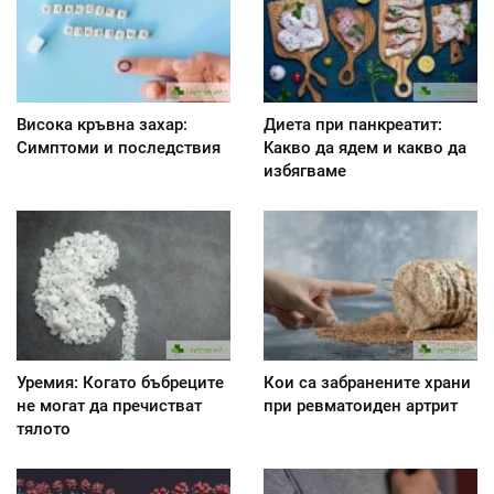
Висока кръвна захар:
Диета при панкреатит:
Симптоми и последствия
Kакво да ядем и какво да
избягваме
Уремия: Когато бъбреците
Кои са забранените храни
не могат да пречистват
при ревматоиден артрит
тялото