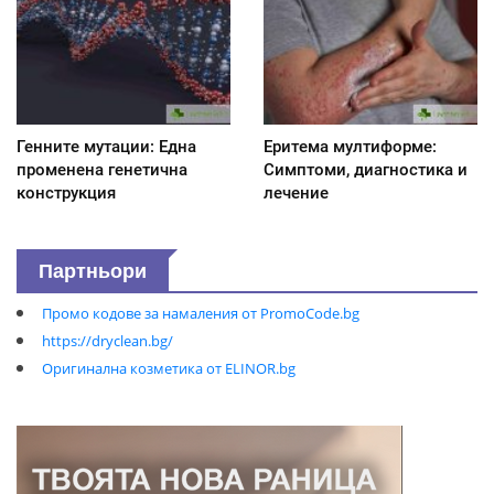
Генните мутации: Една
Еритема мултиформе:
променена генетична
Симптоми, диагностика и
конструкция
лечение
Партньори
Промо кодове за намаления от PromoCode.bg
https://dryclean.bg/
Оригинална козметика от ELINOR.bg