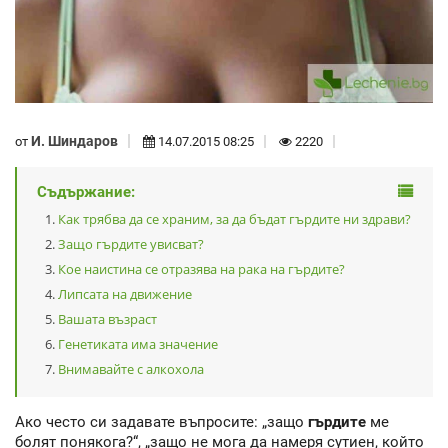
И. Шиндаров
от
14.07.2015 08:25
2220
Съдържание:
Как трябва да се храним, за да бъдат гърдите ни здрави?
Защо гърдите увисват?
Кое наистина се отразява на рака на гърдите?
Липсата на движение
Вашата възраст
Генетиката има значение
Внимавайте с алкохола
Ако често си задавате въпросите: „защо
гърдите
ме
болят понякога?“, „защо не мога да намеря сутиен, който