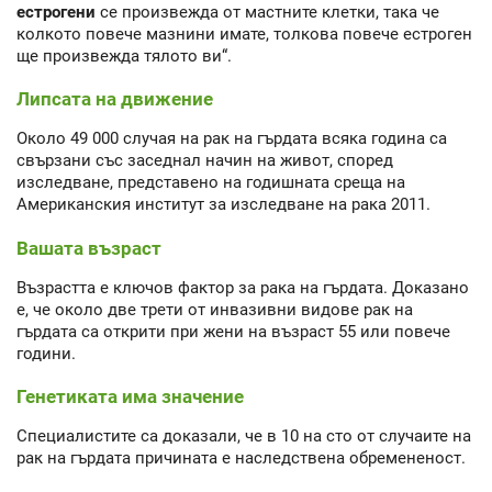
естрогени
се произвежда от мастните клетки, така че
колкото повече мазнини имате, толкова повече естроген
ще произвежда тялото ви“.
Липсата на движение
Около 49 000 случая на рак на гърдата всяка година са
свързани със заседнал начин на живот, според
изследване, представено на годишната среща на
Американския институт за изследване на рака 2011.
Вашата възраст
Възрастта е ключов фактор за рака на гърдата. Доказано
е, че около две трети от инвазивни видове рак на
гърдата са открити при жени на възраст 55 или повече
години.
Генетиката има значение
Специалистите са доказали, че в 10 на сто от случаите на
рак на гърдата причината е наследствена обремененост.