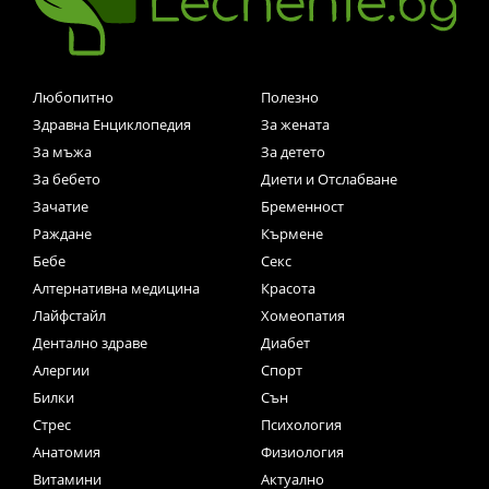
Любопитно
Полезно
Здравна Енциклопедия
За жената
За мъжа
За детето
За бебето
Диети и Отслабване
Зачатие
Бременност
Раждане
Кърмене
Бебе
Секс
Алтернативна медицина
Красота
Лайфстайл
Хомеопатия
Дентално здраве
Диабет
Алергии
Спорт
Билки
Сън
Стрес
Психология
Анатомия
Физиология
Витамини
Актуално