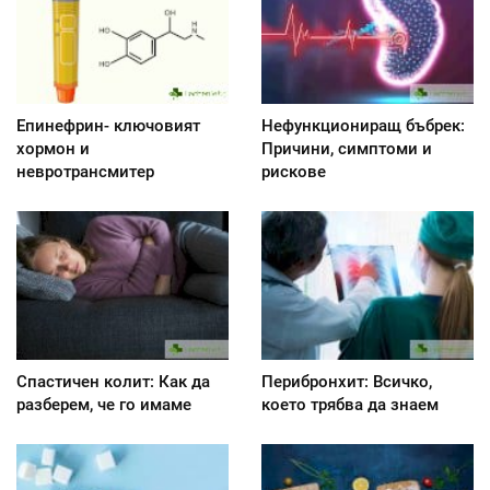
Епинефрин- ключовият
Нефункциониращ бъбрек:
хормон и
Причини, симптоми и
невротрансмитер
рискове
Спастичен колит: Как да
Перибронхит: Всичко,
разберем, че го имаме
което трябва да знаем