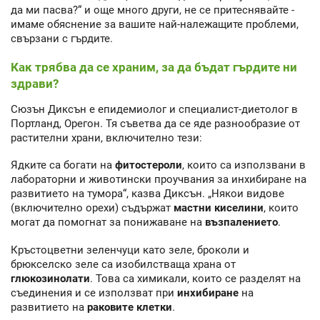
да ми пасва?“ и още много други, не се притеснявайте -
имаме обяснение за вашите най-належащите проблеми,
свързани с гърдите.
Как трябва да се храним, за да бъдат гърдите ни
здрави?
Сюзън Диксън е епидемиолог и специалист-диетолог в
Портланд, Орегон. Тя съветва да се яде разнообразие от
растителни храни, включително тези:
Ядките са богати на
фитостероли
, които са използвани в
лабораторни и животински проучвания за инхибиране на
развитието на тумора“, казва Диксън. „Някои видове
(включително орехи) съдържат
мастни киселини
, които
могат да помогнат за понижаване на
възпалението
.
Кръстоцветни зеленчуци като зеле, броколи и
брюкселско зеле са изобилстваща храна от
глюкозинолати
. Това са химикали, които се разделят на
съединения и се използват при
инхибиране
на
развитието на
раковите клетки
.