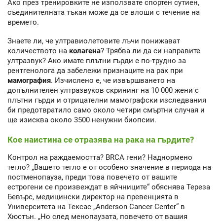
Ако през тренировките не използвате спортен сутиен,
съединителната тъкан може да се влоши с течение на
времето.
Знаете ли, че ултравиолетовите лъчи понижават
количеството на
колагена
? Трябва ли да си направите
ултразвук? Ако имате плътни гърди е по-трудно за
рентгенолога да забележи признаците на рак при
мамография
. Изчислено е, че извършването на
допълнителен ултразвуков скрининг на 10 000 жени с
плътни гърди и отрицателни мамографски изследвания
би предотвратило само около четири смъртни случая и
ще изисква около 3500 ненужни биопсии.
Кое наистина се отразява на рака на гърдите?
Контрол на раждаемостта? BRCA гени? Наднормено
тегло? „Вашето тегло е от особено значение в периода на
постменопауза, преди това повечето от вашите
естрогени се произвеждат в яйчниците“ обяснява Тереза
Бевърс, медицински директор на превенцията в
Университета на Тексас „Anderson Cancer Center“ в
Хюстън. „Но след менопаузата, повечето от вашия