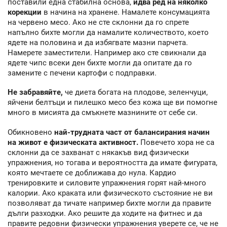
поставили една стабилна основа,
идва ред на няколко
корекции
в начина на хранене. Намалете консумацията
на червено месо. Ако не сте склонни да го спрете
напълно бихте могли да намалите количеството, което
ядете на половина и да избягвате мазни парчета.
Намерете заместители. Например ако сте свикнали да
ядете чипс всеки ден бихте могли да опитате да го
замените с печени картофи с подправки.
Не забравяйте,
че диета богата на плодове, зеленчуци,
яйчени белтъци и пилешко месо без кожа ще ви помогне
много в мисията да смъкнете мазнините от себе си.
Обикновено
най-трудната част от балансирания начин
на живот е физическата активност.
Повечето хора не са
склонни да се захванат с някакъв вид физически
упражнения, но тогава и вероятността да имате фигурата,
която мечтаете се доближава до нула. Кардио
тренировките и силовите упражнения горят най-много
калории. Ако краката или физическото състояние не ви
позволяват да тичате например бихте могли да правите
дълги разходки. Ако решите да ходите на фитнес и да
правите редовни физически упражнения уверете се, че не