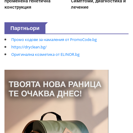
променена генетична
Симптоми, диагностика и
конструкция
лечение
Партньори
Промо кодове за намаления от PromoCode.bg
https://dryclean.bg/
Оригинална козметика от ELINOR.bg