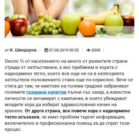
И. Шиндаров
от
07.08.2019 00:55
8398
Около ⅓ от населението на много от развитите страни
страда от затлъстяване, а ако прибавим и хората с
наднормено тегло, които все още не са в категорията
затлъстели положението става още по-сериозно. Вече се
стига до там, че кметове на големи градове забраняват
големите
газирани напитки
пълни със захар, а известни
личности се ангажират с кампании, в които убеждават
младите хора да изберат здравословния начин на
хранене.
От друга страна, все повече хора с наднормено
тегло осъзнали
, че имат проблем търсят информация,
включително и професионална помощ за да спрат този
процес.