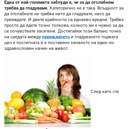
Една от най-големите заблуди е, че за да отслабнем
трябва да гладуваме.
Категорично не е така. Всъщност за
да отслабнете не трябва нито да гладувате, нито да
преяждате. И двете крайности са еднакво вредни. Трябва
просто да ядете точно толкова, колкото ви е нужно за да
се почувствате заситени. Достигайки този баланс точно
на средата между
преяждането
и гладуването първата
цел е постигната и е поставено началото на един по-
здравословен начин на живот.
След като сте