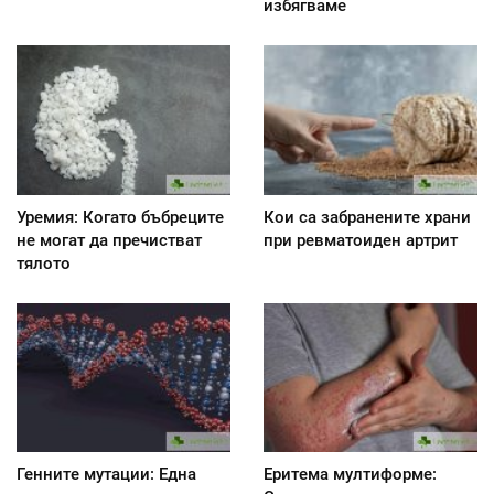
избягваме
Уремия: Когато бъбреците
Кои са забранените храни
не могат да пречистват
при ревматоиден артрит
тялото
Генните мутации: Една
Еритема мултиформе: