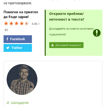
се претоварвате.
Помогни на приятел
Открихте проблем/
да бъде здрав!
неточност в текста?
★★★★★
★★★★★
★★★★★
4.46
Докладвайте за повече качествено
85
съдържание!
Facebook
Докладвай нередност
Twitter
И. Шиндаров