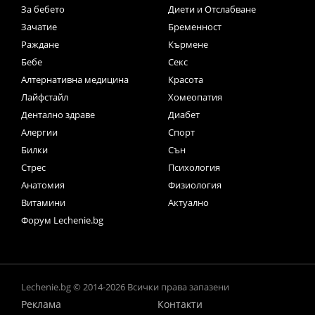
За бебето
Диети и Отслабване
Зачатие
Бременност
Раждане
Кърмене
Бебе
Секс
Алтернативна медицина
Красота
Лайфстайл
Хомеопатия
Дентално здраве
Диабет
Алергии
Спорт
Билки
Сън
Стрес
Психология
Анатомия
Физиология
Витамини
Актуално
Форум Lechenie.bg
Lechenie.bg © 2014-2026 Всички права запазени
Реклама
Контакти