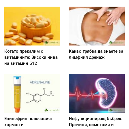
Когато прекалим с
Какво трябва да знаете за
витамините: Високи нива
лимфния дренаж
на витамин Б12
Епинефрин- ключовият
Нефункциониращ бъбрек:
хормон и
Причини, симптоми и