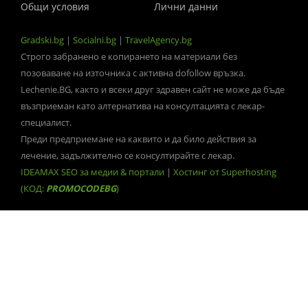
Общи условия
Лични данни
Gradski.bg
|
Socialni.bg
|
TravelAgency.bg
Строго забранено е копирането на материали без
позоваване на източника с активна dofollow връзка.
Lechenie.BG, както и всеки друг здравен сайт не може да бъде
възприеман като алтернатива на консултацията с лекар-
специалист.
Преди предприемане на каквито и да било действия за
лечение, задължително се консултирайте с лекар.
IDEAMAX SEO за медии & портали
|
Хостинг от Superhosting
(КОД:
PROMOCODEBG
)