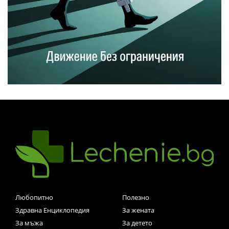
Любопитно
Полезно
Здравна Енциклопедия
За жената
За мъжа
За детето