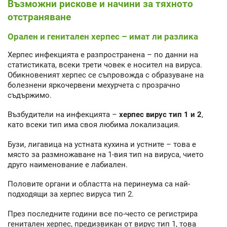
Възможни рискове и начини за тяхното
отстраняване
Орален и генитален херпес – имат ли разлика
Херпес инфекцията е разпространена – по данни на
статистиката, всеки трети човек е носител на вируса.
Обикновеният херпес се съпровожда с образуване на
болезнени яркочервени мехурчета с прозрачно
съдържимо.
Възбудители на инфекцията –
херпес вирус тип 1 и 2
,
като всеки тип има своя любима локализация.
Бузи, лигавица на устната кухина и устните – това е
място за размножаване на 1-вия тип на вируса, чието
друго наименование е лабиален.
Половите органи и областта на перинеума са най-
подходящи за херпес вируса тип 2.
През последните години все по-често се регистрира
генитален херпес, предизвикан от вирус тип 1, това