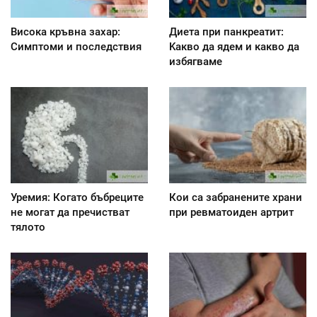
Висока кръвна захар:
Диета при панкреатит:
Симптоми и последствия
Kакво да ядем и какво да
избягваме
Уремия: Когато бъбреците
Кои са забранените храни
не могат да пречистват
при ревматоиден артрит
тялото