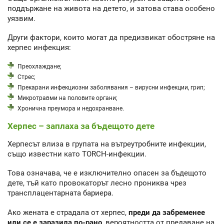
поддържане на живота на детето, и затова става особено
уязвим.
Други фактори, които могат да предизвикат обостряне на
херпес инфекция:
Преохлаждане;
Стрес;
Прекарани инфекциозни заболявания – вирусни инфекции, грип;
Микротравми на половите органи;
Хронична преумора и недохранване.
Херпес – заплаха за бъдещото дете
Херпесът влиза в групата на вътреутробните инфекции,
също известни като TORCH-инфекции.
Това означава, че е изключително опасен за бъдещото
дете, тъй като провокаторът лесно прониква чрез
трансплацентарната бариера.
Ако жената е страдала от херпес,
преди да забременее
или се е заразила по-рано
, вероятността от предаване на