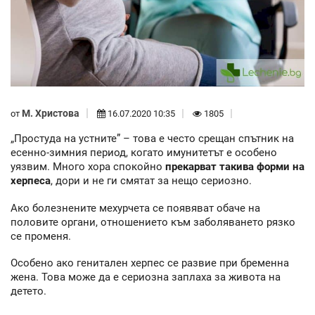
М. Христова
от
16.07.2020 10:35
1805
„Простуда на устните” – това е често срещан спътник на
есенно-зимния период, когато имунитетът е особено
уязвим. Много хора спокойно
прекарват такива форми на
херпеса
, дори и не ги смятат за нещо сериозно.
Ако болезнените мехурчета се появяват обаче на
половите органи, отношението към заболяването рязко
се променя.
Особено ако генитален херпес се развие при бременна
жена. Това може да е сериозна заплаха за живота на
детето.