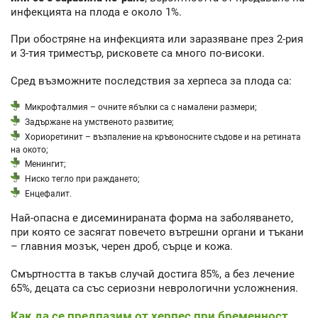
инфекцията на плода е около 1%.
При обостряне на инфекцията или заразяване през 2-рия
и 3-тия триместър, рисковете са много по-високи.
Сред възможните последствия за херпеса за плода са:
Микрофталмия – очните ябълки са с намалени размери;
Задържане на умственото развитие;
Хориоретинит – възпаление на кръвоносните съдове и на ретината
на окото;
Менингит;
Ниско тегло при раждането;
Енцефалит.
Най-опасна е дисеминираната форма на заболяването,
при която се засягат повечето вътрешни органи и тъкани
– главния мозък, черен дроб, сърце и кожа.
Смъртността в такъв случай достига 85%, а без лечение
65%, децата са със сериозни неврологични усложнения.
Как да се предпазим от херпес при бременност