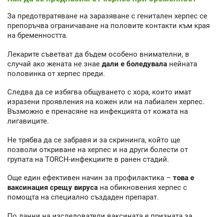
За предотвратяване на заразяване с генитален херпес се
препоръчва ограничаване на половите контакти към края
на бременността.
Лекарите съветват да бъдем особено внимателни, в
случай ако жената не знае
дали е боледувала
нейната
половинка от херпес преди.
Следва да се избягва общуването с хора, които имат
изразени проявления на кожен или на лабиален херпес.
Възможно е пренасяне на инфекцията от кожата на
лигавиците.
Не трябва да се забравя и за скрининга, който ще
позволи откриване на херпес и на други болести от
групата на TORCH-инфекциите в ранен стадий.
Още един ефективен начин за профилактика –
това е
ваксинация срещу вируса
на обикновения херпес с
помощта на специално създаден препарат.
По данни на изследователи ваксината е призната за