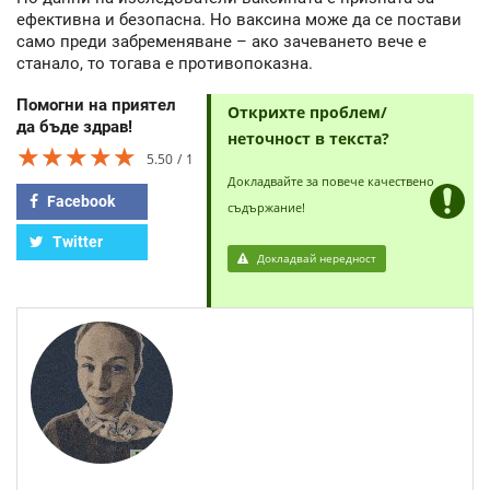
ефективна и безопасна. Но ваксина може да се постави
само преди забременяване – ако зачеването вече е
станало, то тогава е противопоказна.
Помогни на приятел
Открихте проблем/
да бъде здрав!
неточност в текста?
★★★★★
★★★★★
★★★★★
5.50
1
Докладвайте за повече качествено
Facebook
съдържание!
Twitter
Докладвай нередност