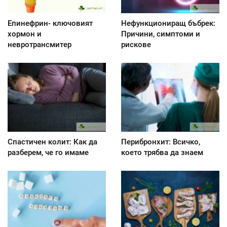
Епинефрин- ключовият
Нефункциониращ бъбрек:
хормон и
Причини, симптоми и
невротрансмитер
рискове
Спастичен колит: Как да
Перибронхит: Всичко,
разберем, че го имаме
което трябва да знаем