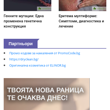
Генните мутации: Една
Еритема мултиформе:
променена генетична
Симптоми, диагностика и
конструкция
лечение
Партньори
Промо кодове за намаления от PromoCode.bg
https://dryclean.bg/
Оригинална козметика от ELINOR.bg