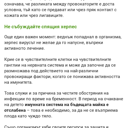
означава, че разликата между провокаторите е доста
условна, тъй като се предават или чрез пряк контакт с
кожата или чрез лигавиците.
Не събуждайте спящия херпес
Още един важен момент: веднъж попаднал в организма,
херпес вирусът не желае да го напусне, въпреки
активното лечение.
Крие се в чувствителните клетки на чувствителните
ганглии на нервната система и може да започне да се
размножава под действието на най-различни
провокиращи фактори, когато се понижава активността
на имунитета.
Това служи и за причина за честите обостряния на
инфекции по време на бременност. В период на очакване
на детето
имунната система на бъдещата майка е
отслабена
– това е необходимо, за да не се възприема
плода като чуждо тяло.
Също организмът хаби своите ресурси за защита и