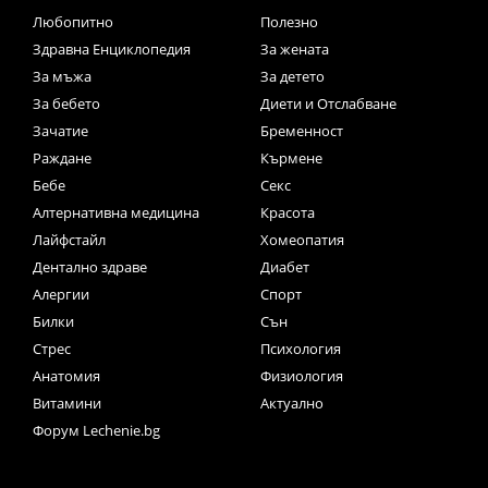
Любопитно
Полезно
Здравна Енциклопедия
За жената
За мъжа
За детето
За бебето
Диети и Отслабване
Зачатие
Бременност
Раждане
Кърмене
Бебе
Секс
Алтернативна медицина
Красота
Лайфстайл
Хомеопатия
Дентално здраве
Диабет
Алергии
Спорт
Билки
Сън
Стрес
Психология
Анатомия
Физиология
Витамини
Актуално
Форум Lechenie.bg