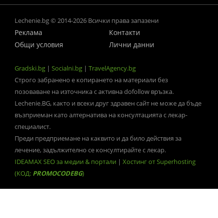
Lechenie.bg © 2014-2026 Всички права запазени
Реклама
Контакти
Общи условия
Лични данни
Gradski.bg
|
Socialni.bg
|
TravelAgency.bg
Строго забранено е копирането на материали без
позоваване на източника с активна dofollow връзка.
Lechenie.BG, както и всеки друг здравен сайт не може да бъде
възприеман като алтернатива на консултацията с лекар-
специалист.
Преди предприемане на каквито и да било действия за
лечение, задължително се консултирайте с лекар.
IDEAMAX SEO за медии & портали
|
Хостинг от Superhosting
(КОД:
PROMOCODEBG
)