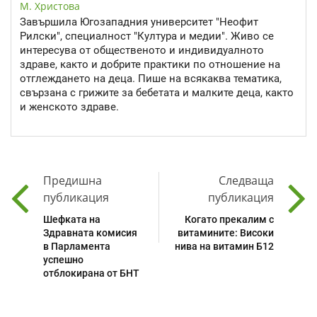
М. Христова
Завършила Югозападния университет "Неофит
Рилски", специалност "Култура и медии". Живо се
интересува от общественото и индивидуалното
здраве, както и добрите практики по отношение на
отглеждането на деца. Пише на всякаква тематика,
свързана с грижите за бебетата и малките деца, както
и женското здраве.
Предишна
Следваща
публикация
публикация
Шефката на
Когато прекалим с
Здравната комисия
витамините: Високи
в Парламента
нива на витамин Б12
успешно
отблокирана от БНТ