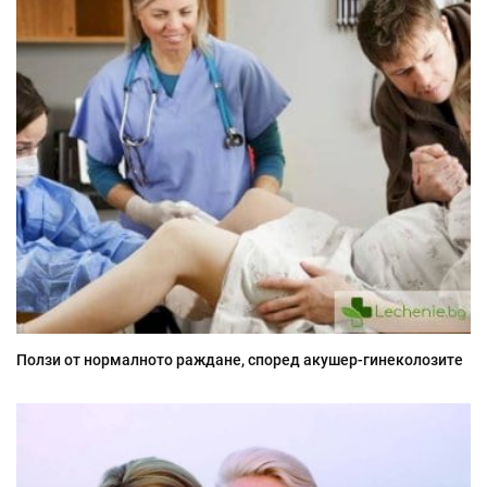
Ползи от нормалното раждане, според акушер-гинеколозите