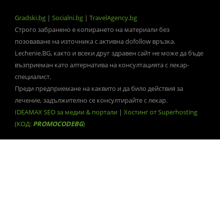
Gradski.bg
|
Socialni.bg
|
TravelAgency.bg
Строго забранено е копирането на материали без
позоваване на източника с активна dofollow връзка.
Lechenie.BG, както и всеки друг здравен сайт не може да бъде
възприеман като алтернатива на консултацията с лекар-
специалист.
Преди предприемане на каквито и да било действия за
лечение, задължително се консултирайте с лекар.
IDEAMAX SEO за медии & портали
|
Хостинг от Superhosting
(КОД:
PROMOCODEBG
)