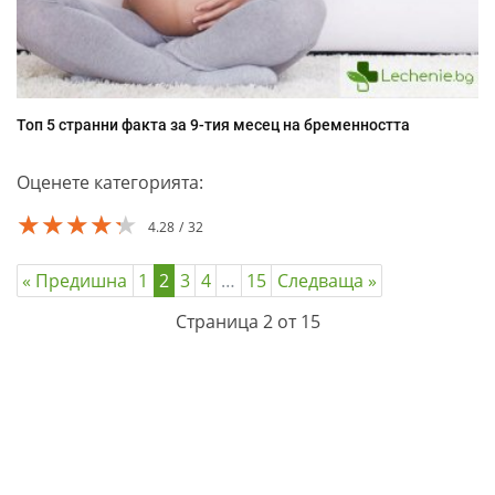
Топ 5 странни факта за 9-тия месец на бременността
Оценете категорията:
★★★★★
★★★★★
★★★★★
4.28
32
« Предишна
1
2
3
4
…
15
Следваща »
Страница 2 от 15