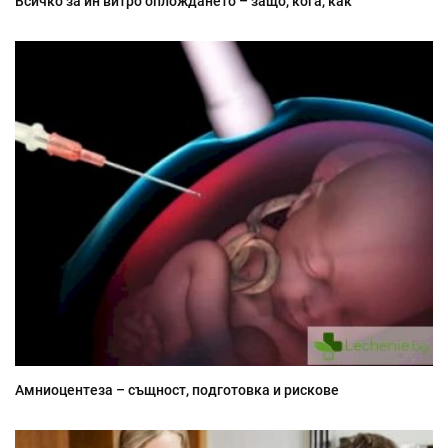
Всичко за ин витро оплождането – защо, кога, как
Амниоцентеза – същност, подготовка и рискове