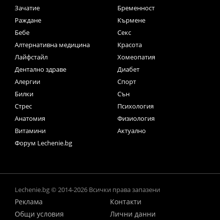
Зачатие
Бременност
Раждане
Кърмене
Бебе
Секс
Алтернативна медицина
Красота
Лайфстайл
Хомеопатия
Дентално здраве
Диабет
Алергии
Спорт
Билки
Сън
Стрес
Психология
Анатомия
Физиология
Витамини
Актуално
Форум Lechenie.bg
Lechenie.bg © 2014-2026 Всички права запазени
Реклама
Контакти
Общи условия
Лични данни