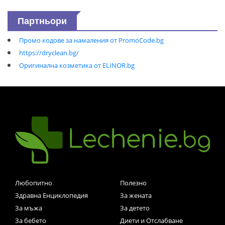
Партньори
Промо кодове за намаления от PromoCode.bg
https://dryclean.bg/
Оригинална козметика от ELINOR.bg
Любопитно
Полезно
Здравна Енциклопедия
За жената
За мъжа
За детето
За бебето
Диети и Отслабване