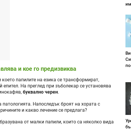
им
Ви
Си
по
авлява и кое го предизвиква
и което папилите на езика се трансформират,
й епител. На преглед при зъболекар се установява
ъмнокафяв,
буквално черен
.
 патологията. Напоследък броят на хората с
ричините и какво лечение се предлага?
Ур
образувана от малки папили, които са няколко вида
бъ