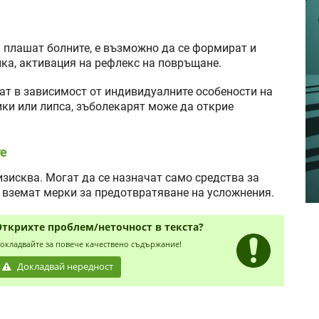
 плашат болните, е възможно да се формират и
ика, активация на рефлекс на повръщане.
ат в зависимост от индивидуалните особености на
ики или липса, зъболекарят може да открие
те
 изисква. Могат да се назначат само средства за
е вземат мерки за предотвратяване на усложнения.
Открихте проблем/неточност в текста?
окладвайте за повече качествено съдържание!
Докладвай нередност