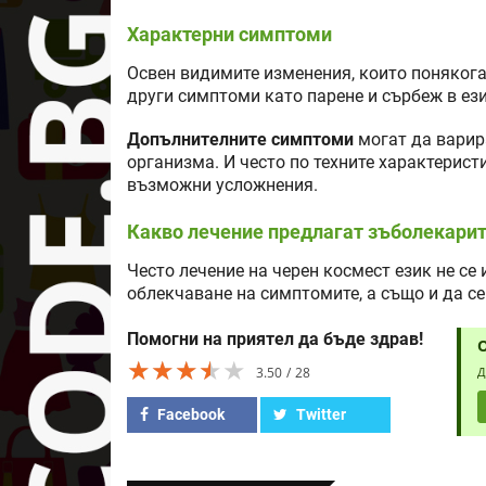
Характерни симптоми
Освен видимите изменения, които понякога
други симптоми като парене и сърбеж в ез
Допълнителните симптоми
могат да варир
организма. И често по техните характерист
възможни усложнения.
Какво лечение предлагат зъболекари
Често лечение на черен космест език не се
облекчаване на симптомите, а също и да с
Помогни на приятел да бъде здрав!
★★★★★
★★★★★
★★★★★
3.50
28
Д
Facebook
Twitter