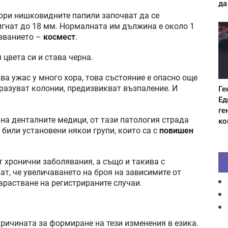
да
ори нишковидните папили започват да се
тигнат до 18 мм. Нормалната им дължина е около 1
азванието –
космест
.
цвета си и става черна.
ва ужас у много хора, това състояние е опасно още
образуват колонии, предизвикват възпаление. И
Ге
Ед
ге
а денталните медици, от тази патология страда
ко
били установени някои групи, които са с
повишен
от хронични заболявания, а също и такива с
ат, че увеличаването на броя на зависимите от
арастване на регистрираните случаи.
причината за формиране на тези изменения в езика.