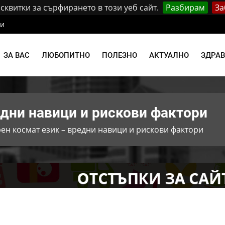
квитки за сърфирането в този уеб сайт.
Разбирам
За
ти
ЗА ВАС
ЛЮБОПИТНО
ПОЛЕЗНО
АКТУАЛНО
ЗДРА
едни навици и рискови фактори
ен космат език – вредни навици и рискови фактори