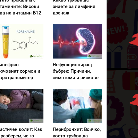
гато прекалим с
Какво трябва да
тамините: Високи
знаете за лимфния
ва на витамин Б12
дренаж
инефрин-
Нефункциониращ
ючовият хормон и
бъбрек: Причини,
вротрансмитер
симптоми и рискове
астичен колит: Как
Перибронхит: Всичко,
 разберем, че го
което трябва да