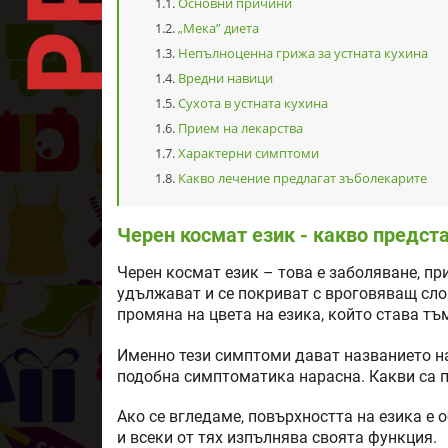
Основни причини
„Мека” диета
Непълноценна грижа за устната кухина
Вредни навици
Сухота в устната кухина
Прием на лекарства
Характерни симптоми
Какво лечение предлагат зъболекарите
Черен космат език - какво предст
Черен космат език – това е заболяване, пр
удължават и се покриват с вроговяващ сло
промяна на цвета на езика, който става т
Именно тези симптоми дават названието на
подобна симптоматика нарасна. Какви са п
Ако се вгледаме, повърхността на езика е 
и всеки от тях изпълнява своята функция.