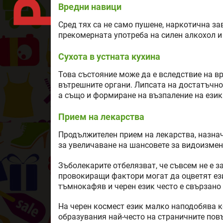
Вредни навици
Сред тях са не само пушене, наркотична з
прекомерната употреба на силен алкохол и
Сухота в устната кухина
Това състояние може да е вследствие на вр
вътрешните органи. Липсата на достатъчно
а също и формиране на възпаление на езика
Прием на лекарства
Продължителен прием на лекарства, назнач
за увеличаване на шансовете за видоизмен
Зъболекарите отбелязват, че съвсем не е 
провокиращи фактори могат да оцветят ез
тъмнокафяв и черен език често е свързано
На черен космест език малко наподобява 
образувания най-често на страничните повъ