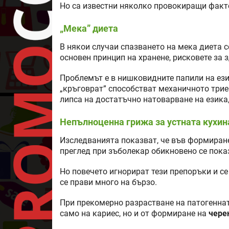
Но са известни няколко провокиращи факт
„Мека” диета
В някои случаи спазването на мека диета с
основен принцип на хранене, рисковете за 
Проблемът е в нишковидните папили на език
„кръговрат” способстват механичното триен
липса на достатъчно натоварване на езика
Непълноценна грижа за устната кухин
Изследванията показват, че във формиране
преглед при зъболекар обикновено се пока
Но повечето игнорират тези препоръки и се
се прави много на бързо.
При прекомерно разрастване на патогеннат
само на кариес, но и от формиране на
чере