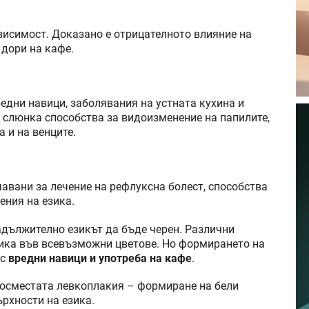
ависимост. Доказано е отрицателното влияние на
 дори на кафе.
едни навици, заболявания на устната кухина и
 слюнка способства за видоизменение на папилите,
 и на венците.
авани за лечение на рефлуксна болест, способства
ения на езика.
задължително езикът да бъде черен. Различни
ика във всевъзможни цветове. Но формирането на
 с
вредни навици и употреба на кафе
.
косместата левкоплакия – формиране на бели
рхности на езика.