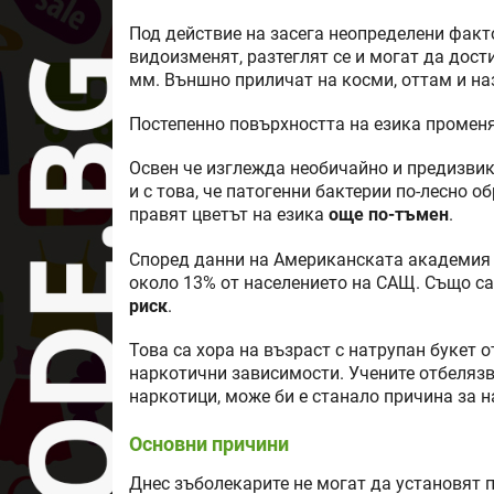
Под действие на засега неопределени факт
видоизменят, разтеглят се и могат да дос
мм. Външно приличат на косми, оттам и н
Постепенно повърхността на езика променя 
Освен че изглежда необичайно и предизвик
и с това, че патогенни бактерии по-лесно 
правят цветът на езика
още по-тъмен
.
Според данни на Американската академия н
около 13% от населението на САЩ. Също са 
риск
.
Това са хора на възраст с натрупан букет 
наркотични зависимости. Учените отбелязв
наркотици, може би е станало причина за н
Основни причини
Днес зъболекарите не могат да установят 