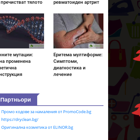
 пречистват тялото
ревматоиден артрит
нните мутации:
Еритема мултиформе:
на променена
Симптоми,
нетична
диагностика и
нструкция
лечение
Партньори
Промо кодове за намаления от PromoCode.bg
https://dryclean.bg/
Оригинална козметика от ELINOR.bg