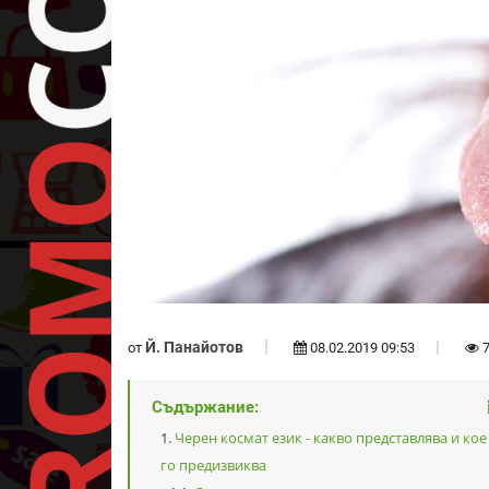
Й. Панайотов
от
08.02.2019 09:53
7
Съдържание:
Черен космат език - какво представлява и кое
го предизвиква