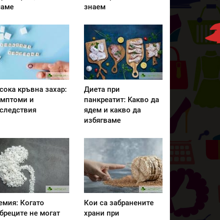
аме
знаем
сока кръвна захар:
Диета при
мптоми и
панкреатит: Kакво да
следствия
ядем и какво да
избягваме
емия: Когато
Кои са забранените
бреците не могат
храни при