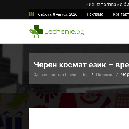
Ние използваме бис
Реклама
Контак
Събота, 8 Август, 2026
Черен космат език – вр
Чер
Здравен портал Lechenie.bg
Полезно