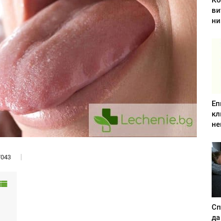
Ко
ви
ни
Еп
кл
не
043
Сп
да