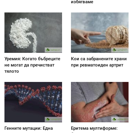
избягваме
Уремия: Когато бъбреците
Кои са забранените храни
не могат да пречистват
при ревматоиден артрит
тялото
Генните мутации: Една
Еритема мултиформе: