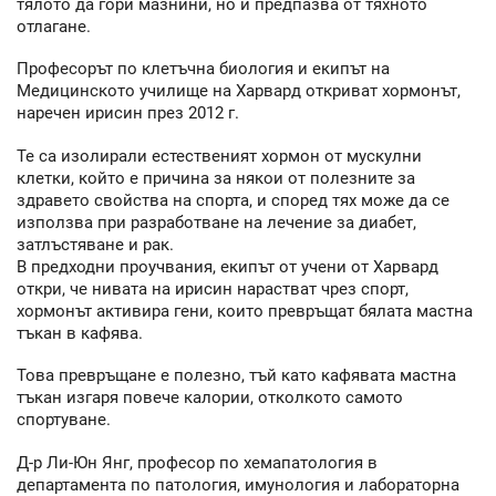
тялото да гори мазнини, но и предпазва от тяхното
отлагане.
Професорът по клетъчна биология и екипът на
Медицинското училище на Харвард откриват хормонът,
наречен ирисин през 2012 г.
Те са изолирали естественият хормон от мускулни
клетки, който е причина за някои от полезните за
здравето свойства на спорта, и според тях може да се
използва при разработване на лечение за диабет,
затлъстяване и рак.
В предходни проучвания, екипът от учени от Харвард
откри, че нивата на ирисин нарастват чрез спорт,
хормонът активира гени, които превръщат бялата мастна
тъкан в кафява.
Това превръщане е полезно, тъй като кафявата мастна
тъкан изгаря повече калории, отколкото самото
спортуване.
Д-р Ли-Юн Янг, професор по хемапатология в
департамента по патология, имунология и лабораторна