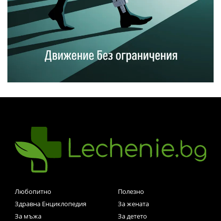
Любопитно
Полезно
Здравна Енциклопедия
За жената
За мъжа
За детето