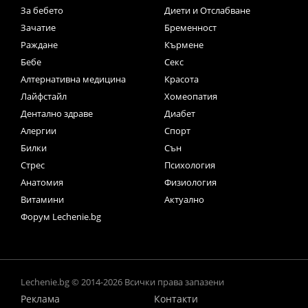
За бебето
Диети и Отслабване
Зачатие
Бременност
Раждане
Кърмене
Бебе
Секс
Алтернативна медицина
Красота
Лайфстайл
Хомеопатия
Дентално здраве
Диабет
Алергии
Спорт
Билки
Сън
Стрес
Психология
Анатомия
Физиология
Витамини
Актуално
Форум Lechenie.bg
Lechenie.bg © 2014-2026 Всички права запазени
Реклама
Контакти