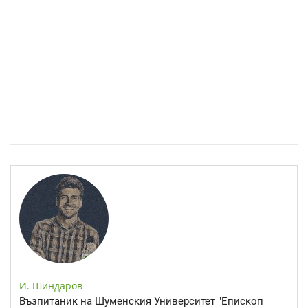
Спастичен колит: Как да разберем, че го имаме
И. Шиндаров
Възпитаник на Шуменския Университет "Епископ