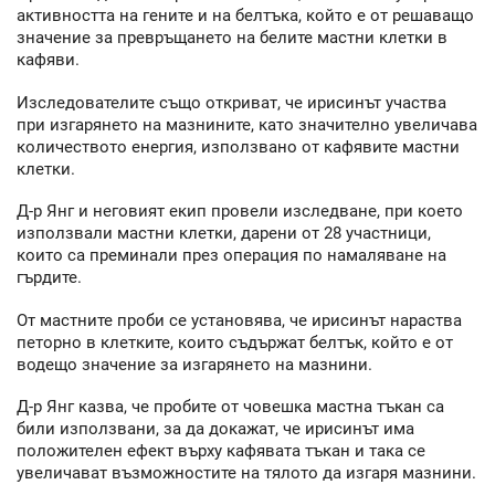
активността на гените и на белтъка, който е от решаващо
значение за превръщането на белите мастни клетки в
кафяви.
Изследователите също откриват, че ирисинът участва
при изгарянето на мазнините, като значително увеличава
количеството енергия, използвано от кафявите мастни
клетки.
Д-р Янг и неговият екип провели изследване, при което
използвали мастни клетки, дарени от 28 участници,
които са преминали през операция по намаляване на
гърдите.
От мастните проби се установява, че ирисинът нараства
петорно в клетките, които съдържат белтък, който е от
водещо значение за изгарянето на мазнини.
Д-р Янг казва, че пробите от човешка мастна тъкан са
били използвани, за да докажат, че ирисинът има
положителен ефект върху кафявата тъкан и така се
увеличават възможностите на тялото да изгаря мазнини.