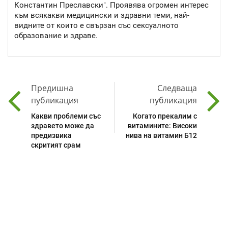
Константин Преславски". Проявява огромен интерес
към всякакви медицински и здравни теми, най-
видните от които е свързан със сексуалното
образование и здраве.
Предишна
Следваща
публикация
публикация
Какви проблеми със
Когато прекалим с
здравето може да
витамините: Високи
предизвика
нива на витамин Б12
скритият срам