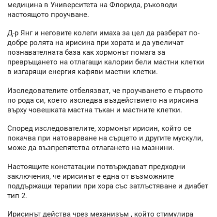
медицина в Университета на Флорида, ръководи
настоящото проучване.
Д-р Янг и неговите колеги имаха за цел да разберат по-
добре ролята на ирисина при хората и да увеличат
познавателната база как хормонът помага за
превръщането на отлагащи калории бели мастни клетки
в изгарящи енергия кафяви мастни клетки.
Изследователите отбелязват, че проучването е първото
по рода си, което изследва въздействието на ирисина
върху човешката мастна тъкан и мастните клетки.
Според изследователите, хормонът ирисин, който се
покачва при натоварване на сърцето и другите мускули,
може да възпрепятства отлагането на мазнини.
Настоящите констатации потвърждават предходни
заключения, че ирисинът е една от възможните
поддържащи терапии при хора със затлъстяване и диабет
тип 2.
Ирисинът действа чрез механизъм , който стимулира