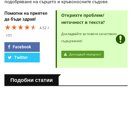
подобряване на сърцето и кръвоносните съдове.
Помогни на приятел
Открихте проблем/
да бъде здрав!
неточност в текста?
★★★★★
★★★★★
★★★★★
4.52
Докладвайте за повече качествено
151
съдържание!
Facebook
Докладвай нередност
Twitter
Подобни статии
ПОЛЕЗНО