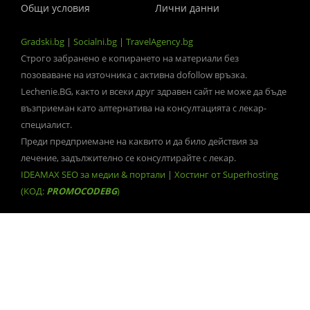
Общи условия
Лични данни
Gradski.bg
|
Socialni.bg
|
TravelAgency.bg
Строго забранено е копирането на материали без
позоваване на източника с активна dofollow връзка.
Lechenie.BG, както и всеки друг здравен сайт не може да бъде
възприеман като алтернатива на консултацията с лекар-
специалист.
Преди предприемане на каквито и да било действия за
лечение, задължително се консултирайте с лекар.
IDEAMAX SEO за медии & портали
|
Хостинг от Superhosting
(КОД:
PROMOCODEBG
)