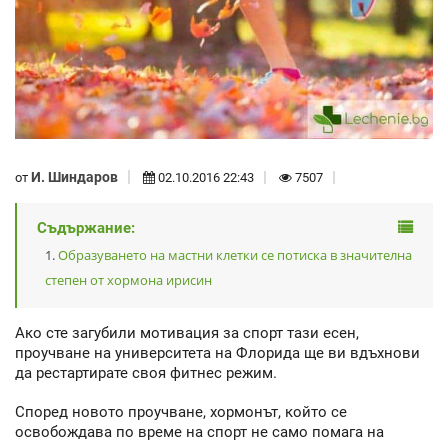
И. Шиндаров
от
02.10.2016 22:43
7507
Съдържание:
Образуването на мастни клетки се потиска в значителна
степен от хормона ирисин
Ако сте загубили мотивация за спорт тази есен,
проучване на университета на Флорида ще ви вдъхнови
да рестартирате своя фитнес режим.
Според новото проучване, хормонът, който се
освобождава по време на спорт не само помага на