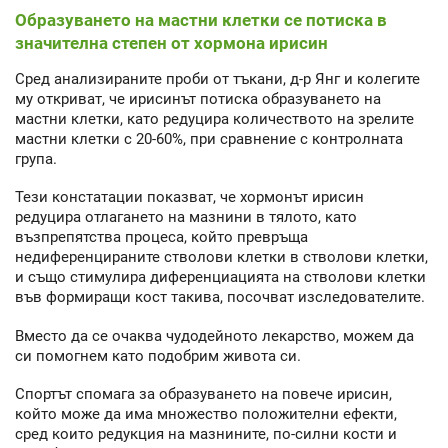
Образуването на мастни клетки се потиска в
значителна степен от хормона ирисин
Сред анализираните проби от тъкани, д-р Янг и колегите
му откриват, че ирисинът потиска образуването на
мастни клетки, като редуцира количеството на зрелите
мастни клетки с 20-60%, при сравнение с контролната
група.
Тези констатации показват, че хормонът ирисин
редуцира отлагането на мазнини в тялото, като
възпрепятства процеса, който превръща
недиференцираните стволови клетки в стволови клетки,
и също стимулира диференциацията на стволови клетки
във формиращи кост такива, посочват изследователите.
Вместо да се очаква чудодейното лекарство, можем да
си помогнем като подобрим живота си.
Спортът спомага за образуването на повече ирисин,
който може да има множество положителни ефекти,
сред които редукция на мазнините, по-силни кости и