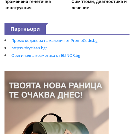
променена генетична
Симптоми, диагностика и
конструкция
лечение
Партньори
Промо кодове за намаления от PromoCode.bg
https://dryclean.bg/
Оригинална козметика от ELINOR.bg