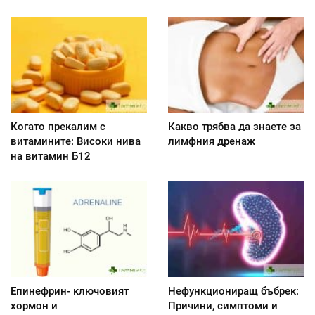
Когато прекалим с
Какво трябва да знаете за
витамините: Високи нива
лимфния дренаж
на витамин Б12
Епинефрин- ключовият
Нефункциониращ бъбрек:
хормон и
Причини, симптоми и