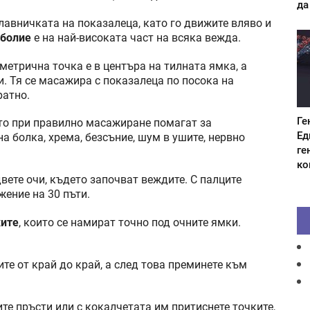
да
лавничката на показалеца, като го движите вляво и
оболие
е на най-високата част на всяка вежда.
метрична точка е в центъра на тилната ямка, а
. Тя се масажира с показалеца по посока на
ратно.
Ге
то при правилно масажиране помагат за
Ед
на болка, хрема, безсъние, шум в ушите, нервно
ге
ко
двете очи, където започват веждите. С палците
жение на 30 пъти.
ките
, които се намират точно под очните ямки.
те от край до край, а след това преминете към
ите пръсти или с кокалчетата им притиснете точките,