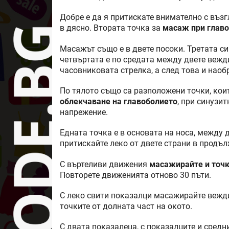
Добре е да я притискате внимателно с възг
в дясно. Втората точка за
масаж при глав
Масажът също е в двете посоки. Третата си
четвъртата е по средата между двете вежди
часовниковата стрелка, а след това и наоб
По тялото също са разположени точки, кои
облекчаване на главоболието
, при синузит
напрежение.
Едната точка е в основата на носа, между 
притискайте леко от двете страни в продъл
С въртеливи движения
масажирайте и точ
Повторете движенията отново 30 пъти.
С леко свити показалци масажирайте вежди
точките от долната част на окото.
С двата показалеца, с показалците и средн