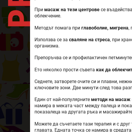
При
масаж на тези центрове
се въздейства
облекчение.
Методът помага при
главоболие, мигрена
,
Използва се за
сваляне на стреса
, при хра
организма.
Препоръчва се и профилактичен петминутен
Ето няколко прости съвета
как да облекчи
Седнете, затворете очите си и плавни, неж
ключовите зони. Две минути след това разп
Един от най-популярните
методи на масаж 
намира в меката част между палеца и пока
показалеца на другата ръка и масажирайт
Можете да съчетаете тази терапия и с друг
главата. Едната точка се намира в средата