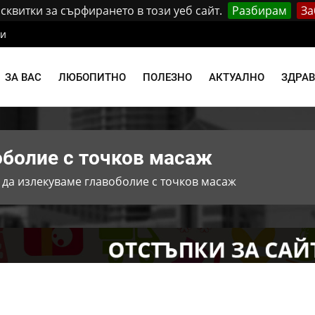
квитки за сърфирането в този уеб сайт.
Разбирам
За
ти
ЗА ВАС
ЛЮБОПИТНО
ПОЛЕЗНО
АКТУАЛНО
ЗДРА
оболие с точков масаж
 да излекуваме главоболие с точков масаж