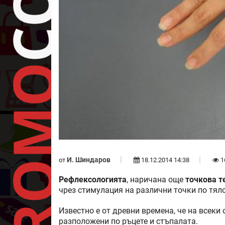
И. Шиндаров
от
18.12.2014 14:38
1
Рефлексологията
, наричана още
точкова т
чрез стимулация на различни точки по тяло
Известно е от древни времена, че на всеки 
разположени по ръцете и стъпалата.