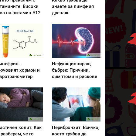
гато прекалим с
Какво трябва да
тамините: Високи
знаете за лимфния
ва на витамин Б12
дренаж
инефрин-
Нефункциониращ
ючовият хормон и
бъбрек: Причини,
вротрансмитер
симптоми и рискове
астичен колит: Как
Перибронхит: Всичко,
 разберем, че го
което трябва да