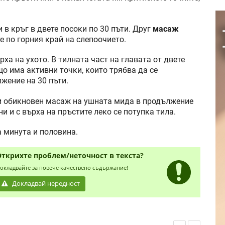
 в кръг в двете посоки по 30 пъти. Друг
масаж
е по горния край на слепоочието.
ха на ухото. В тилната част на главата от двете
о има активни точки, които трябва да се
жение на 30 пъти.
и обикновен масаж на ушната мида в продължение
ни и с върха на пръстите леко се потупка тила.
 минута и половина.
Открихте проблем/неточност в текста?
окладвайте за повече качествено съдържание!
Докладвай нередност