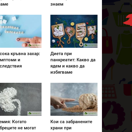
аме
знаем
сока кръвна захар:
Диета при
мптоми и
панкреатит: Kакво да
следствия
ядем и какво да
избягваме
емия: Когато
Кои са забранените
бреците не могат
храни при