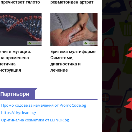
 пречистват тялото
ревматоиден артрит
нните мутации:
Еритема мултиформе:
на променена
Симптоми,
нетична
диагностика и
нструкция
лечение
Партньори
Промо кодове за намаления от PromoCode.bg
https://dryclean.bg/
Оригинална козметика от ELINOR.bg