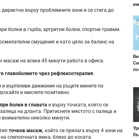
им
 директно върху проблемните зони и се стига до
 при болки в гърба, артритни болки, спортни травми.
носмилателни смущения и като цяло за баланс на
Ви
 масаж на всеки 45 минути работа в офиса.
Си
по
те главоболието чрез рефлексотерапия
.
ни и въртеливи движения на ръцете минете по
ускайте и мислете позитивно.
при болки в главата
е върху точката, която се
залеца на дланта. Притиснете мястото с палеца и
е внимателно няколко минути.
Ур
 тип
точков масаж
, който се прилага върху 4 зони на
бъ
 на слепоочната ямка, близо до косата.