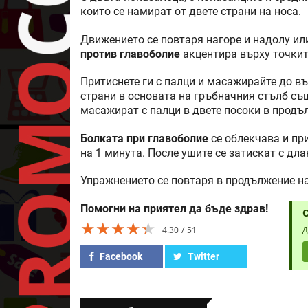
които се намират от двете страни на носа.
Движението се повтаря нагоре и надолу или
против главоболие
акцентира върху точкит
Притиснете ги с палци и масажирайте до вър
страни в основата на гръбначния стълб същ
масажират с палци в двете посоки в продъл
Болката при главоболие
се облекчава и пр
на 1 минута. После ушите се затискат с дла
Упражнението се повтаря в продължение на
Помогни на приятел да бъде здрав!
★★★★★
★★★★★
★★★★★
4.30
51
Д
Facebook
Twitter