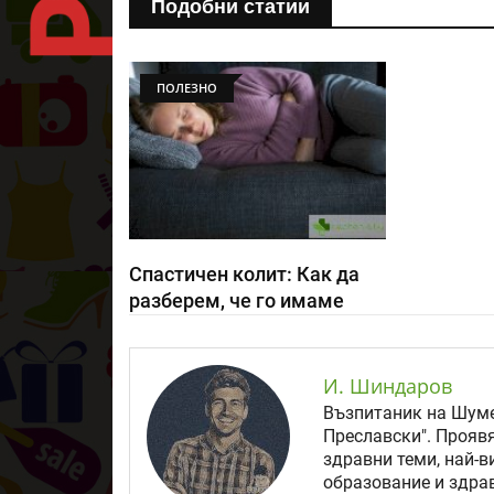
Подобни статии
ПОЛЕЗНО
Спастичен колит: Как да
разберем, че го имаме
И. Шиндаров
Възпитаник на Шуме
Преславски". Прояв
здравни теми, най-в
образование и здрав