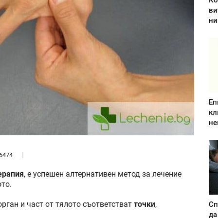
Ко
ви
ни
Еп
кл
не
6474
ерапия
, е успешен алтернативен метод за лечение
то.
орган и част от тялото съответстват
точки
,
Сп
да