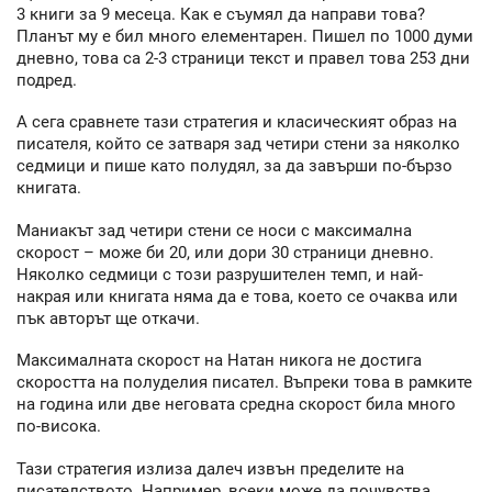
3 книги за 9 месеца. Как е съумял да направи това?
Планът му е бил много елементарен. Пишел по 1000 думи
дневно, това са 2-3 страници текст и правел това 253 дни
подред.
А сега сравнете тази стратегия и класическият образ на
писателя, който се затваря зад четири стени за няколко
седмици и пише като полудял, за да завърши по-бързо
книгата.
Маниакът зад четири стени се носи с максимална
скорост – може би 20, или дори 30 страници дневно.
Няколко седмици с този разрушителен темп, и най-
накрая или книгата няма да е това, което се очаква или
пък авторът ще откачи.
Максималната скорост на Натан никога не достига
скоростта на полуделия писател. Въпреки това в рамките
на година или две неговата средна скорост била много
по-висока.
Тази стратегия излиза далеч извън пределите на
писателството. Например, всеки може да почувства