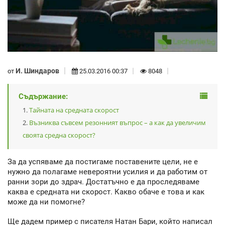
И. Шиндаров
от
25.03.2016 00:37
8048
Съдържание:
Тайната на средната скорост
Възниква съвсем резонният въпрос – а как да увеличим
своята средна скорост?
За да успяваме да постигаме поставените цели, не е
нужно да полагаме невероятни усилия и да работим от
ранни зори до здрач. Достатъчно е да проследяваме
каква е средната ни скорост. Какво обаче е това и как
може да ни помогне?
Ще дадем пример с писателя Натан Бари, който написал