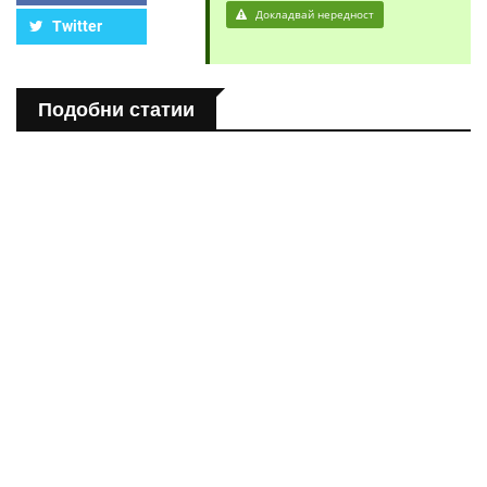
Докладвай нередност
Twitter
Подобни статии
ПОЛЕЗНО
Спастичен колит: Как да разберем, че го имаме
ПОЛЕЗНО