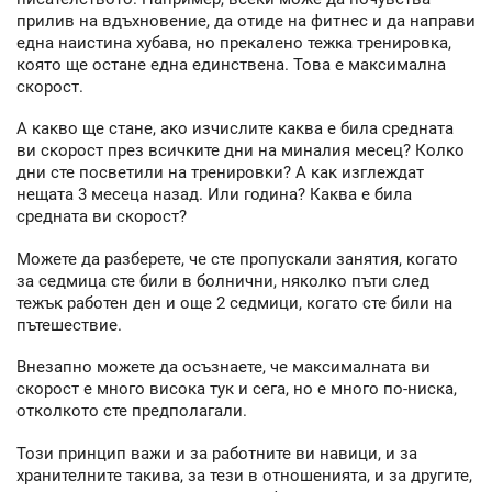
прилив на вдъхновение, да отиде на фитнес и да направи
една наистина хубава, но прекалено тежка тренировка,
която ще остане една единствена. Това е максимална
скорост.
А какво ще стане, ако изчислите каква е била средната
ви скорост през всичките дни на миналия месец? Колко
дни сте посветили на тренировки? А как изглеждат
нещата 3 месеца назад. Или година? Каква е била
средната ви скорост?
Можете да разберете, че сте пропускали занятия, когато
за седмица сте били в болнични, няколко пъти след
тежък работен ден и още 2 седмици, когато сте били на
пътешествие.
Внезапно можете да осъзнаете, че максималната ви
скорост е много висока тук и сега, но е много по-ниска,
отколкото сте предполагали.
Този принцип важи и за работните ви навици, и за
хранителните такива, за тези в отношенията, и за другите,