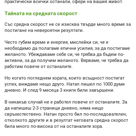
практически всички останали, сфери на вашия живот.
Тайната на средната скорост
Със средна скорост не се изисква твърде много време за
постигане на невероятни резултати.
Често губим време и енергия, мислейки си, че е
необходимо да полагаме епични усилия, за да постигаме
желаното. Убеждаваме себе си, че трябва да бъдем по-
активни, за да получим желаното. Вярваме, че трябва да
работим повече от останалите.
Но когато погледнем хората, които всъщност постигат
успех, виждаме нещо друго. Натап пишел по 1000 думи
дневно. И след 9 месеца 3 книги били завършени.
В никакъв случай не е работел повече от останалите. За
да напишеш 2-3 страници дневно, няма нищо
свръхестествено. Натан просто бил по-последователен,
отколкото другите и в резултат неговата средна скорост
била много по-висока от на останалите хора.