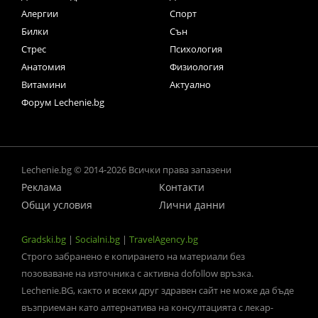
Алергии
Спорт
Билки
Сън
Стрес
Психология
Анатомия
Физиология
Витамини
Актуално
Форум Lechenie.bg
Lechenie.bg © 2014-2026 Всички права запазени
Реклама
Контакти
Общи условия
Лични данни
Gradski.bg
|
Socialni.bg
|
TravelAgency.bg
Строго забранено е копирането на материали без
позоваване на източника с активна dofollow връзка.
Lechenie.BG, както и всеки друг здравен сайт не може да бъде
възприеман като алтернатива на консултацията с лекар-