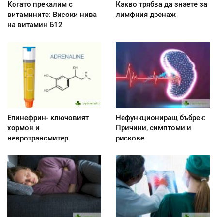
Когато прекалим с
Какво трябва да знаете за
витамините: Високи нива
лимфния дренаж
на витамин Б12
Епинефрин- ключовият
Нефункциониращ бъбрек:
хормон и
Причини, симптоми и
невротрансмитер
рискове