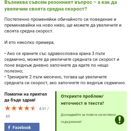
Възниква съвсем резонният въпрос – а как да
увеличим своята средна скорост?
Постепенно променяйки обичайното си поведение и
преминавайки на ново ниво, ще можете да увеличите и
своята средна скорост.
И ето няколко примера.
• Ако се храните със здравословна храна 3 пъти
седмично, можете да увеличите средната си скорост и
поне веднъж дневно започнете да ядете по нещо
полезно;
• Тренирате 2 пъти месечно, тогава ще увеличите
средната си скорост, ако започнете по веднъж седмично.
Помогни на приятел
Открихте проблем/
да бъде здрав!
неточност в текста?
★★★★★
★★★★★
★★★★★
4.51
Докладвайте за повече качествено
65
съдържание!
Facebook