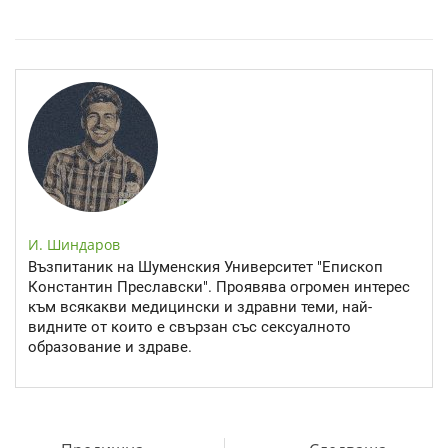
Спастичен колит: Как да разберем, че го имаме
И. Шиндаров
Възпитаник на Шуменския Университет "Епископ
Константин Преславски". Проявява огромен интерес
към всякакви медицински и здравни теми, най-
видните от които е свързан със сексуалното
образование и здраве.