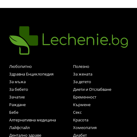
Любопитно
Полезно
Здравна Енциклопедия
За жената
За мъжа
За детето
За бебето
Диети и Отслабване
Зачатие
Бременност
Раждане
Кърмене
Бебе
Секс
Алтернативна медицина
Красота
Лайфстайл
Хомеопатия
Дентално здраве
Диабет