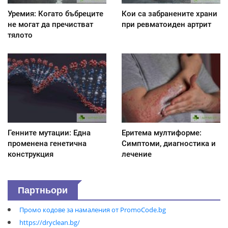
Уремия: Когато бъбреците
Кои са забранените храни
не могат да пречистват
при ревматоиден артрит
тялото
Генните мутации: Една
Еритема мултиформе:
променена генетична
Симптоми, диагностика и
конструкция
лечение
Партньори
Промо кодове за намаления от PromoCode.bg
https://dryclean.bg/