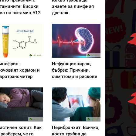
гато прекалим с
Какво трябва да
тамините: Високи
знаете за лимфния
ва на витамин Б12
дренаж
инефрин-
Нефункциониращ
ючовият хормон и
бъбрек: Причини,
вротрансмитер
симптоми и рискове
астичен колит: Как
Перибронхит: Всичко,
 разберем, че го
което трябва да