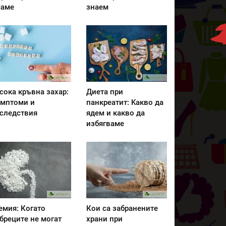
аме
знаем
сока кръвна захар:
Диета при
мптоми и
панкреатит: Kакво да
следствия
ядем и какво да
избягваме
емия: Когато
Кои са забранените
бреците не могат
храни при