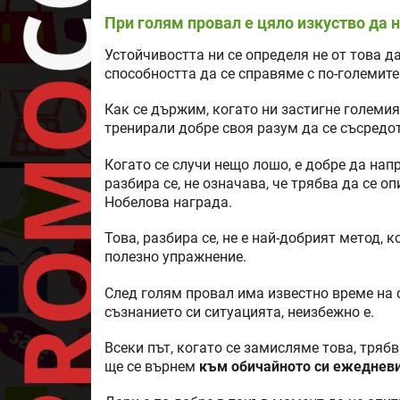
При голям провал е цяло изкуство да
Устойчивостта ни се определя не от това 
способността да се справяме с по-големите
Как се държим, когато ни застигне големия
тренирали добре своя разум да се съсред
Когато се случи нещо лошо, е добре да напр
разбира се, не означава, че трябва да се о
Нобелова награда.
Това, разбира се, не е най-добрият метод, 
полезно упражнение.
След голям провал има известно време на 
съзнанието си ситуацията, неизбежно е.
Всеки път, когато се замисляме това, трябв
ще се върнем
към обичайното си ежедневи