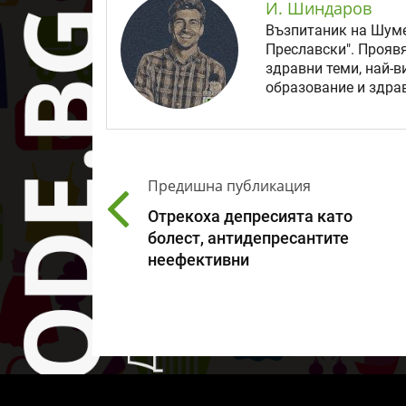
И. Шиндаров
Възпитаник на Шуме
Преславски". Прояв
здравни теми, най-в
образование и здрав
Предишна публикация
Отрекоха депресията като
болест, антидепресантите
неефективни