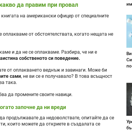
какво да правим при провал
им
т книгата на американски офицер от специалните
е оплакваме от обстоятелствата, когато нещата не
аме и да не се оплакваме. Разбира, че ни е
Ви
аистина собственото си поведение.
Си
по
ате от оплакването веднъж и завинаги. Може би
вите сами
, не ви се е получавало? В това всъщност
ва така.
ябва да промените своите навици.
огато започне да ни вреди
и да продължавате да недоволствате, опитайте да се
Ур
и, които можете да откриете в създалата се
бъ