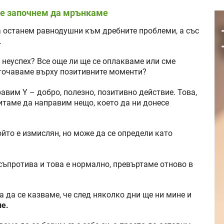
 не започнем да мрънкаме
да останем равнодушни към дребните проблеми, а със
.
 неуспех? Все още ли ще се оплакваме или сме
оточаваме върху позитивните моменти?
авим Y – добро, полезно, позитивно действие. Това,
питаме да направим нещо, което да ни донесе
който е измислян, но може да се определи като
съпротива и това е нормално, превъртаме отново в
а да се казваме, че след няколко дни ще ни мине и
е.