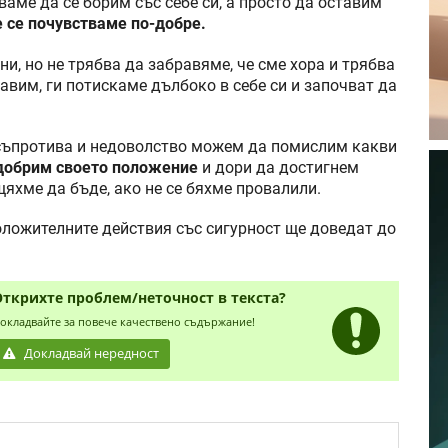
ваме да се борим със себе си, а просто да оставим
 се почувстваме по-добре.
и, но не трябва да забравяме, че сме хора и трябва
равим, ги потискаме дълбоко в себе си и започват да
 съпротива и недоволство можем да помислим какви
добрим своето положение
и дори да достигнем
 щяхме да бъде, ако не се бяхме провалили.
положителните действия със сигурност ще доведат до
Открихте проблем/неточност в текста?
окладвайте за повече качествено съдържание!
Докладвай нередност