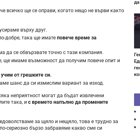
да
 че всичко ще се оправи, когато нещо не върви както
усираме върху друг.
по-добре, така ще имате
повече време за
ма да се обвързвате точно с тази компания.
Ге
ре, ще имаме възможност да получим повече опит и
Ед
ге
ко
 учим от грешките си.
аме шанс да си измислим вариант за изход.
всяка неприятност могат да бъдат извлечени
лите така, и
с времето напълно да промените
едоволстваме за щяло и нещяло, това е трудно за
 по-сериозно бързо забравяме какво сме си