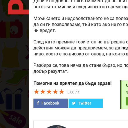
Дори е по-добре в такъв момент да не опит
потокът от мисли и след известно време
ще
Мрънкането и недоволстването не са полезн
да си ги позволяваме, тъй като ако не го п
ни вредят.
След като премине този етап на вътрешна
действия можем да предприемем, за да
по
ниво, което е по-високо от онова, на която
Разбира се, това няма да стане бързо, но 
добър резултат.
Помогни на приятел да бъде здрав!
★★★★★
★★★★★
★★★★★
5.00
1
Д
Facebook
Twitter