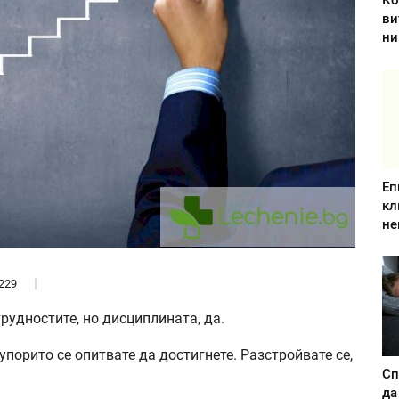
Ко
ви
ни
Еп
кл
не
229
рудностите, но дисциплината, да.
упорито се опитвате да достигнете. Разстройвате се,
Сп
да