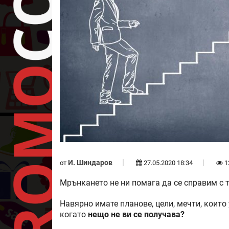
И. Шиндаров
от
27.05.2020 18:34
1
Мрънкането не ни помага да се справим с т
Навярно имате планове, цели, мечти, които 
когато
нещо не ви се получава?