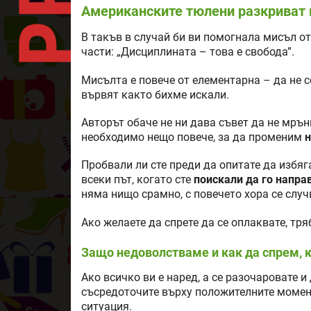
Американските тюлени разкриват 
В такъв в случай би ви помогнала мисъл о
части: „Дисциплината – това е свобода”.
Мисълта е повече от елементарна – да не с
вървят както бихме искали.
Авторът обаче не ни дава съвет да не мрънк
необходимо нещо повече, за да променим
н
Пробвали ли сте преди да опитате да избяг
всеки път, когато сте
поискали да го напра
няма нищо срамно, с повечето хора се случ
Ако желаете да спрете да се оплаквате, тр
Защо недоволстваме и как да спрем, к
Ако всичко ви е наред, а се разочаровате 
съсредоточите върху положителните момент
ситуация.