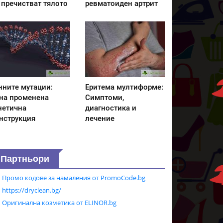
 пречистват тялото
ревматоиден артрит
нните мутации:
Еритема мултиформе:
на променена
Симптоми,
нетична
диагностика и
нструкция
лечение
Партньори
Промо кодове за намаления от PromoCode.bg
https://dryclean.bg/
Оригинална козметика от ELINOR.bg