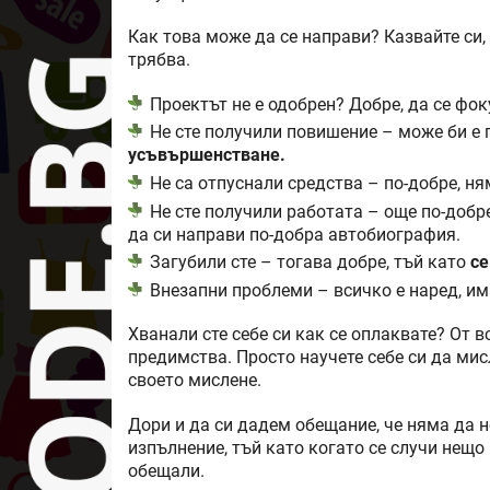
Как това може да се направи? Казвайте си,
трябва.
Проектът не е одобрен? Добре, да се фок
Не сте получили повишение – може би е 
усъвършенстване.
Не са отпуснали средства – по-добре, ня
Не сте получили работата – още по-доб
да си направи по-добра автобиография.
Загубили сте – тогава добре, тъй като
се
Внезапни проблеми – всичко е наред, им
Хванали сте себе си как се оплаквате? От 
предимства. Просто научете себе си да мис
своето мислене.
Дори и да си дадем обещание, че няма да н
изпълнение, тъй като когато се случи нещо
обещали.