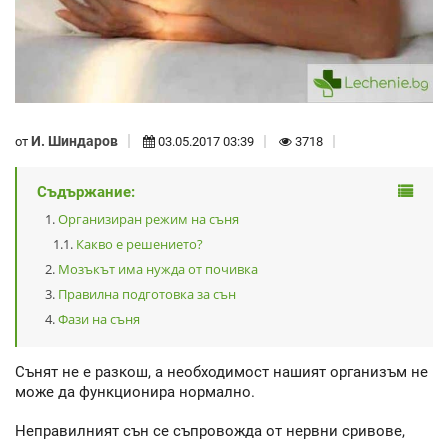
И. Шиндаров
от
03.05.2017 03:39
3718
Съдържание:
Организиран режим на съня
Какво е решението?
Мозъкът има нужда от почивка
Правилна подготовка за сън
Фази на съня
Сънят не е разкош, а необходимост нашият организъм не
може да функционира нормално.
Неправилният сън се съпровожда от нервни сривове,