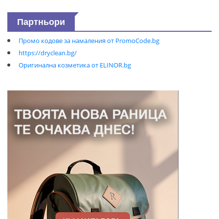
Партньори
Промо кодове за намаления от PromoCode.bg
https://dryclean.bg/
Оригинална козметика от ELINOR.bg