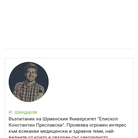
Спастичен колит: Как да разберем, че го имаме
И. Шиндаров
Възпитаник на Шуменския Университет "Епископ
Константин Преславски". Проявява огромен интерес
към всякакви медицински и здравни теми, най-
видните от които е свързан със сексуалното