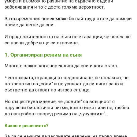
умора и възможно развитие на сърдечно-съдови
заболявания и то с доста голяма вероятност.
За съвременния човек може би най-трудното е да намери
време да легне да спи.
И продължителността на съня не е гаранция, че човек ще
се наспи добре и ще си отпочине.
1. Организиран режим на съня
Много е важно кога човек ляга да спи и кога става.
Често хората, страдащи от недоспиване, се оплакват, че
по хронотип са „сови“ и не успяват да си лягат рано и
съответно да стават по изгрев слънце.
Но съществува мнение, че „совите“ са всъщност с
нарушени биологични ритми, които искат или не, трябва
да настройват според режима на „чучулигите“.
Какво е решението?
За да се научите да заспивате навреме, на първо време