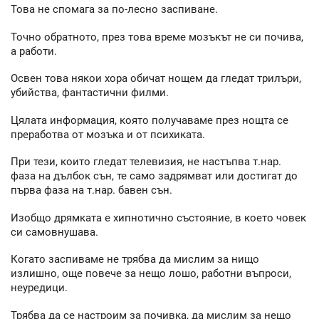
Това не спомага за по-лесно заспиване.
Точно обратното, през това време мозъкът не си почива,
а работи.
Освен това някои хора обичат нощем да гледат трилъри,
убийства, фантастични филми.
Цялата информация, която получаваме през нощта се
преработва от мозъка и от психиката.
При тези, които гледат телевизия, не настъпва т.нар.
фаза на дълбок сън, те само задрямват или достигат до
първа фаза на т.нар. бавен сън.
Изобщо дрямката е хипнотично състояние, в което човек
си самовнушава.
Когато заспиваме не трябва да мислим за нищо
излишно, още повече за нещо лошо, работни въпроси,
неуредици.
Трябва да се настроим за почивка, да мислим за нещо