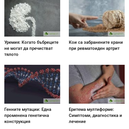
Уремия: Когато бъбреците
Кои са забранените храни
не могат да пречистват
при ревматоиден артрит
тялото
Генните мутации: Една
Еритема мултиформе:
променена генетична
Симптоми, диагностика и
конструкция
лечение