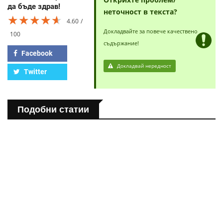
да бъде здрав!
неточност в текста?
★★★★★
★★★★★
★★★★★
4.60
Докладвайте за повече качествено
100
съдържание!
Facebook
Докладвай нередност
Twitter
Подобни статии
ПОЛЕЗНО