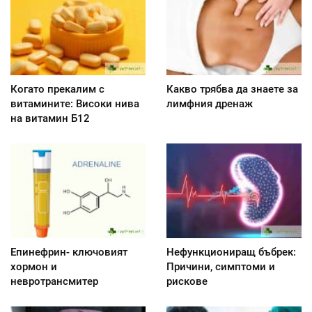
Когато прекалим с
Какво трябва да знаете за
витамините: Високи нива
лимфния дренаж
на витамин Б12
Епинефрин- ключовият
Нефункциониращ бъбрек:
хормон и
Причини, симптоми и
невротрансмитер
рискове