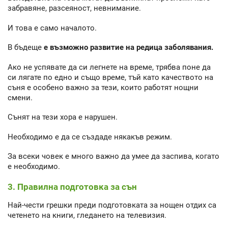
забравяне, разсеяност, невнимание.
И това е само началото.
В бъдеще
е възможно развитие на редица заболявания.
Ако не успявате да си легнете на време, трябва поне да
си лягате по едно и също време, тъй като качеството на
съня е особено важно за тези, които работят нощни
смени.
Сънят на тези хора е нарушен.
Необходимо е да се създаде някакъв режим.
За всеки човек е много важно да умее да заспива, когато
е необходимо.
3. Правилна подготовка за сън
Най-чести грешки преди подготовката за нощен отдих са
четенето на книги, гледането на телевизия.