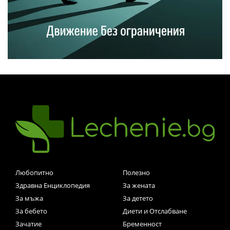
Любопитно
Полезно
Здравна Енциклопедия
За жената
За мъжа
За детето
За бебето
Диети и Отслабване
Зачатие
Бременност