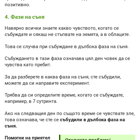
позитивно.
4. Фази на съня
Навярно всички знаете какво чувството, когато се
събуждате и сякаш не стъпвате на земята, а в облаците.
Това се случва при събуждане в дълбока фаза на съня.
Събуждането в тази фаза означава цял ден човек да се
чувства като пребит.
За да разберете в каква фаза на съня, сте събудили,
можете да си направите експеримент.
Трябва да си определите време, когато се събуждате,
например, в 7 сутринта.
Ако на следващия ден по същото време се чувствате зле,
това означава, че сте се
събудили в дълбока фаза на
съня.
Помогни на приятел
Открихте проблем/