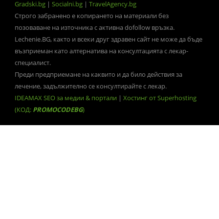
Gradski.bg
|
Socialni.bg
|
TravelAgency.bg
Строго забранено е копирането на материали без
позоваване на източника с активна dofollow връзка.
Lechenie.BG, както и всеки друг здравен сайт не може да бъде
възприеман като алтернатива на консултацията с лекар-
специалист.
Преди предприемане на каквито и да било действия за
лечение, задължително се консултирайте с лекар.
IDEAMAX SEO за медии & портали
|
Хостинг от Superhosting
(КОД:
PROMOCODEBG
)