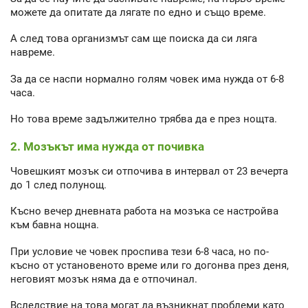
можете да опитате да лягате по едно и също време.
А след това организмът сам ще поиска да си ляга
навреме.
За да се наспи нормално голям човек има нужда от 6-8
часа.
Но това време задължително трябва да е през нощта.
2. Мозъкът има нужда от почивка
Човешкият мозък си отпочива в интервал от 23 вечерта
до 1 след полунощ.
Късно вечер дневната работа на мозъка се настройва
към бавна нощна.
При условие че човек проспива тези 6-8 часа, но по-
късно от установеното време или го догонва през деня,
неговият мозък няма да е отпочинал.
Вследствие на това могат да възникнат проблеми като