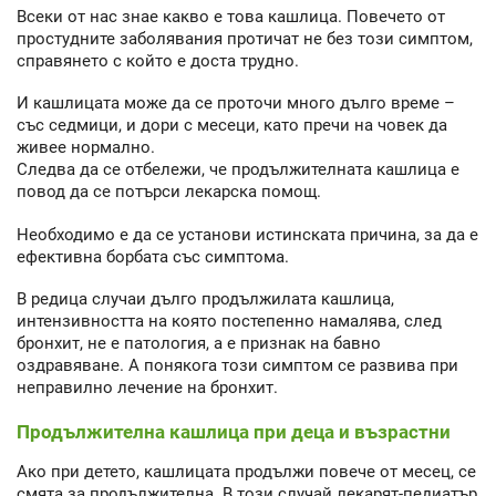
Всеки от нас знае какво е това кашлица. Повечето от
простудните заболявания протичат не без този симптом,
справянето с който е доста трудно.
И кашлицата може да се проточи много дълго време –
със седмици, и дори с месеци, като пречи на човек да
живее нормално.
Следва да се отбележи, че продължителната кашлица е
повод да се потърси лекарска помощ.
Необходимо е да се установи истинската причина, за да е
ефективна борбата със симптома.
В редица случаи дълго продължилата кашлица,
интензивността на която постепенно намалява, след
бронхит, не е патология, а е признак на бавно
оздравяване. А понякога този симптом се развива при
неправилно лечение на бронхит.
Продължителна кашлица при деца и възрастни
Ако при детето, кашлицата продължи повече от месец, се
смята за продължителна. В този случай лекарят-педиатър