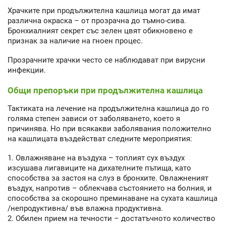
Храчките при продължителна кашлица могат да имат
различна окраска – от прозрачна до тъмно-сива.
Бронхиалният секрет със зелен цвят обикновено е
признак за наличие на гноен процес.
Прозрачните храчки често се наблюдават при вирусни
инфекции.
Общи препоръки при продължителна кашлица
Тактиката на лечение на продължителна кашлица до го
голяма степен зависи от заболяването, което я
причинява. Но при всякакви заболявания положително
на кашлицата въздействат следните мероприятия:
1. Овлажняване на въздуха – топлият сух въздух
изсушава лигавиците на дихателните пътища, като
способства за застоя на слуз в бронхите. Овлажненият
въздух, напротив – облекчава състоянието на болния, и
способства за скорошно преминаване на сухата кашлица
/непродуктивна/ във влажна продуктивна.
2. Обилен прием на течности – достатъчното количество