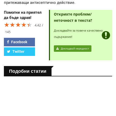
притежаващи антисептично действие.
Помогни на приятел
Открихте проблем/
да бъде здрав!
неточност в текста?
★★★★★
★★★★★
★★★★★
4.42
Докладвайте за повече качествено
145
съдържание!
Facebook
Докладвай нередност
Twitter
Подобни статии
ПОЛЕЗНО