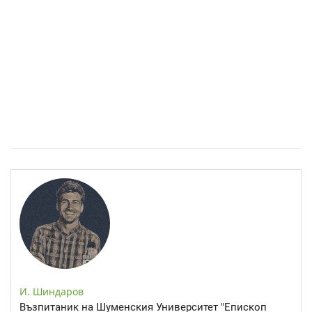
Спастичен колит: Как да разберем, че го имаме
И. Шиндаров
Възпитаник на Шуменския Университет "Епископ