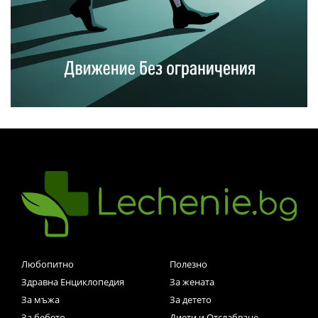
Любопитно
Полезно
Здравна Енциклопедия
За жената
За мъжа
За детето
За бебето
Диети и Отслабване