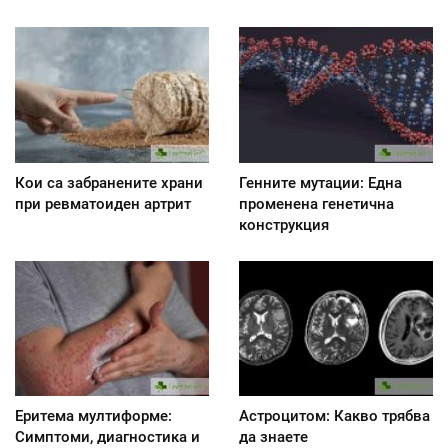
Кои са забранените храни
Генните мутации: Една
при ревматоиден артрит
променена генетична
конструкция
Еритема мултиформе:
Астроцитом: Какво трябва
Симптоми, диагностика и
да знаете