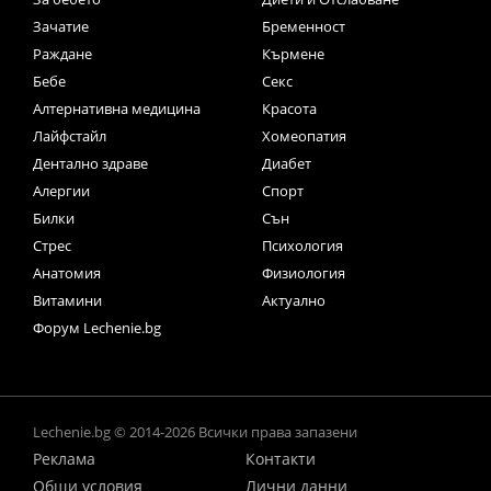
Зачатие
Бременност
Раждане
Кърмене
Бебе
Секс
Алтернативна медицина
Красота
Лайфстайл
Хомеопатия
Дентално здраве
Диабет
Алергии
Спорт
Билки
Сън
Стрес
Психология
Анатомия
Физиология
Витамини
Актуално
Форум Lechenie.bg
Lechenie.bg © 2014-2026 Всички права запазени
Реклама
Контакти
Общи условия
Лични данни