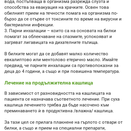
вода, постъпваща в организма разрежда слузта и
способства за евакуация на храчките. Освен това
обилният прием на течности помага на организма по-
бързо да се отърве от токсините по време на вирусни и
бактериални инфекции.
3. Парни инхалации – които са на основата на билки
помагат за облекчаване на спазмите, успокояват и
загряват лигавицата на дихателните пътища.
В билките могат да се добавят малко количество
евкалиптово или ментолово етерично масло. Имайте
предвид, че парните инхалации са противопоказни за
деца до 4 години, а също и при повишена температура.
Лечение на продължителна кашлица
В зависимост от разновидността на кашлицата на
пациента се назначава съответното лечение. При суха
кашлица лечението трябва да бъде насочено към
преминаването ѝ в продуктивна /влажна/ кашлица.
За тази цел се прилага плакнене на гърлото с отвари от
билки, а също и прием на специални препарати,