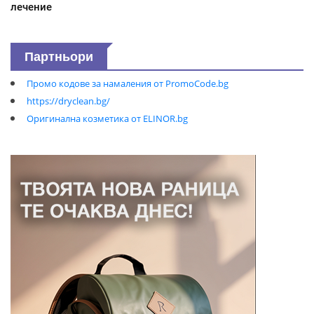
лечение
Партньори
Промо кодове за намаления от PromoCode.bg
https://dryclean.bg/
Оригинална козметика от ELINOR.bg