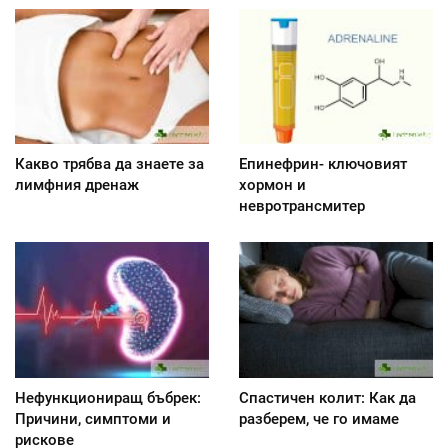
Какво трябва да знаете за
Епинефрин- ключовият
лимфния дренаж
хормон и
невротрансмитер
Нефункциониращ бъбрек:
Спастичен колит: Как да
Причини, симптоми и
разберем, че го имаме
рискове