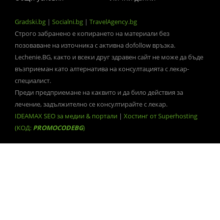
Gradski.bg
|
Socialni.bg
|
TravelAgency.bg
Строго забранено е копирането на материали без
позоваване на източника с активна dofollow връзка.
Lechenie.BG, както и всеки друг здравен сайт не може да бъде
възприеман като алтернатива на консултацията с лекар-
специалист.
Преди предприемане на каквито и да било действия за
лечение, задължително се консултирайте с лекар.
IDEAMAX SEO за медии & портали
|
Хостинг от Superhosting
(КОД:
PROMOCODEBG
)