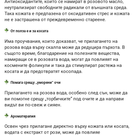
Антиоксидантите, които се намират в розовото масло,
неутрализират свободните радикали от външната среда.
Така кожата е предпазена от оксидативен стрес и кожата
не е застрашена от преждевременно стареене.
От полза е и за косата
Има проучвания, които доказват, че прилагането на
розова вода върху скалпа може да редуцира пърхота. В
същото време, благодарение на полезните вещества,
намиращи се в розовата вода, могат да повлияят на
космените фоликули и така да стимулират растежа на
косата и да предотвратят косопада.
Помага срещу „уморени“ очи
Прилагането на розова вода, особено след сън, може да
ви помогне срещу „торбичките“ под очите и да направи
видът ви по-свеж и сияен.
Ароматерапия
Освен чрез прилагане директно върху кожата или косата,
водата с екстракт от рози, може да повлияе