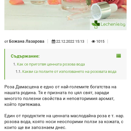
Божана Лазарова
от
22.12.2022 15:13
1015
Съдържание:
Как се приготвя ценната розова вода
Какви са ползите от използването на розовата вода
Роза Дамасцена е едно от най-големите богатства на
нашата родина. Тя е призната по цял свят, заради
многото полезни свойства и неповторимия аромат,
който притежава.
Един от продуктите на ценната маслодайна роза е т. нар.
розова вода, която носи неоспорими ползи за кожата, с
които ще ви запознаем днес.