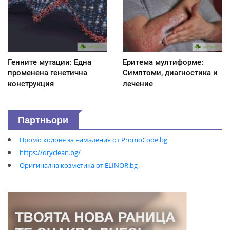
Генните мутации: Една
Еритема мултиформе:
променена генетична
Симптоми, диагностика и
конструкция
лечение
Партньори
Промо кодове за намаления от PromoCode.bg
https://dryclean.bg/
Оригинална козметика от ELINOR.bg