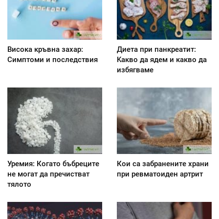
Висока кръвна захар:
Диета при панкреатит:
Симптоми и последствия
Kакво да ядем и какво да
избягваме
Уремия: Когато бъбреците
Кои са забранените храни
не могат да пречистват
при ревматоиден артрит
тялото