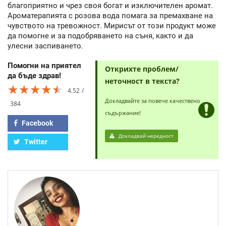
благоприятно и чрез своя богат и изключителен аромат.
Ароматерапията с розова вода помага за премахване на
чувството на тревожност. Мирисът от този продукт може
да помогне и за подобряването на съня, както и да
улесни заспиването.
Помогни на приятел
Открихте проблем/
да бъде здрав!
неточност в текста?
★★★★★
★★★★★
★★★★★
4.52
Докладвайте за повече качествено
384
съдържание!
Facebook
Докладвай нередност
Twitter