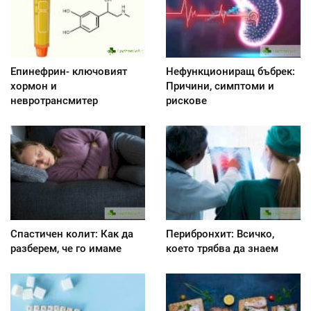
Епинефрин- ключовият
Нефункциониращ бъбрек:
хормон и
Причини, симптоми и
невротрансмитер
рискове
Спастичен колит: Как да
Перибронхит: Всичко,
разберем, че го имаме
което трябва да знаем