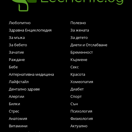
Любопитно
Полезно
Здравна Енциклопедия
За жената
За мъжа
За детето
За бебето
Диети и Отслабване
Зачатие
Бременност
Раждане
Кърмене
Бебе
Секс
Алтернативна медицина
Красота
Лайфстайл
Хомеопатия
Дентално здраве
Диабет
Алергии
Спорт
Билки
Сън
Стрес
Психология
Анатомия
Физиология
Витамини
Актуално