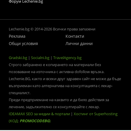
Форум Lechenie.bg
Lechenie.bg © 2014-2026 Всички права запазени
Реклама
Контакти
Общи условия
Лични данни
Gradski.bg
|
Socialni.bg
|
TravelAgency.bg
Строго забранено е копирането на материали без
позоваване на източника с активна dofollow връзка.
Lechenie.BG, както и всеки друг здравен сайт не може да бъде
възприеман като алтернатива на консултацията с лекар-
специалист.
Преди предприемане на каквито и да било действия за
лечение, задължително се консултирайте с лекар.
IDEAMAX SEO за медии & портали
|
Хостинг от Superhosting
(КОД:
PROMOCODEBG
)