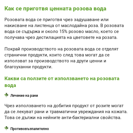
Как се приготвя ценната розова вода
Розовата вода се приготвя чрез задушаване или
накисване на листенца от маслодайна роза. В розовата
вода се съдържа и около 15% розово масло, което се
получава чрез дестилацията на цветовете на розата.
Покрай производството на розовата вода се отделят
странични продукти, които след това могат да се
използват за производството на други ценни и
благоуханни продукти.
Какви са ползите от използването на розовата
вода
Лечение на рани
Чрез използването на добития продукт от розите могат
да се лекуват рани и травматични увреждания на кожата.
Това се дължи на нейните анти-бактериални свойства.
Противовъзпалително