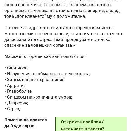
силна енергетика. Те спомагат за премахването от
организма на човека на отрицателната енергия, а след
това „попълването“ му с положителна.
Ползите за здравето от масажа с горещи камъни са
много големи особено за тези, които им се налага често
да се излагат на стрес. Тази процедура е истинско
спасение за човешкия организъм.
Масажът с горещи камъни помага при:
• Сколиоза;
• Нарушения на обмяната на веществата;
• Затлъстяване първа степен;
• Артрити;
• Главоболие;
• Синдром на хроничната умора;
• Депресия;
• Стрес;
Помогни на приятел
Открихте проблем/
да бъде здрав!
неточност в текста?