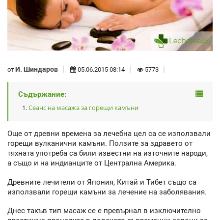
И. Шиндаров
от
05.06.2015 08:14
5773
Съдържание:
Сеанс на масажа за горещи камъни
Още от древни времена за лечебна цел са се използвали
горещи вулканични камъни. Ползите за здравето от
тяхната употреба са били известни на източните народи,
а също и на индианците от Централна Америка.
Древните лечители от Япония, Китай и Тибет също са
използвали горещи камъни за лечение на заболявания.
Днес такъв тип масаж се е превърнал в изключително