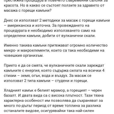
престижна процедура в повечето съвременни салони за
красота. Но в какво се състоят ползите за здравето от
масажа с горещи камъни?
Днес се използват 2 методики за масаж с горещи камъни
– американска и източна. За провеждането на
процедурата е необходимо използването само на
определени камъни, добити от вулканични скали.
Именно такива камъни притежават огромно количество
микро- и макроелементи, които са така необходими на
човешкия организъм.
Прието е да се смята, че вулканичните скали зареждат
камъните с енергия, която съдържа силата на всички 4
стихии – земя, огън, вода и въздух. За масаж се
използват 2 типа камъни – студени и горещи.
Хладният камък е белият мрамор, а горещият – черен
базалт. И двата вида са с висока плътност. Тази тяхна
характерна особеност им позволява да съхраняват за
много по-дълъг период от време топлина за разлика
останалите видове, осигурявайки така най-силен