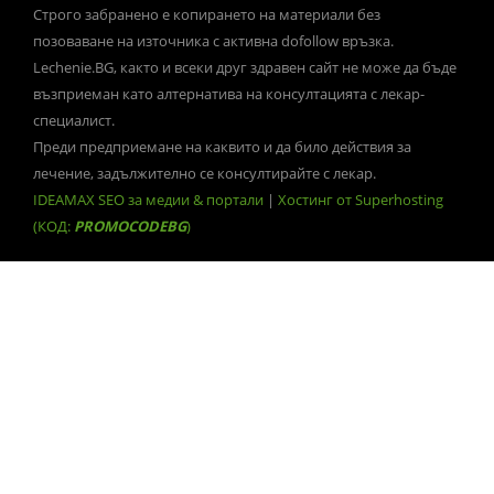
Строго забранено е копирането на материали без
позоваване на източника с активна dofollow връзка.
Lechenie.BG, както и всеки друг здравен сайт не може да бъде
възприеман като алтернатива на консултацията с лекар-
специалист.
Преди предприемане на каквито и да било действия за
лечение, задължително се консултирайте с лекар.
IDEAMAX SEO за медии & портали
|
Хостинг от Superhosting
(КОД:
PROMOCODEBG
)