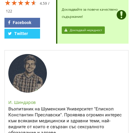
★★★★★
★★★★★
★★★★★
4.59
Докладвайте за повече качествено
122
съдържание!
Facebook
Докладвай нередност
Twitter
И. Шиндаров
Възпитаник на Шуменския Университет "Епископ
Константин Преславски". Проявява огромен интерес
към всякакви медицински и здравни теми, най-
видните от които е свързан със сексуалното
образование и здраве.