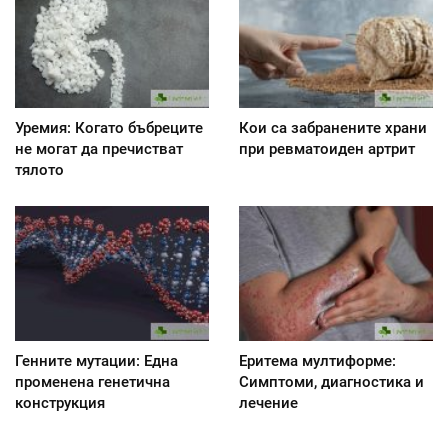
Уремия: Когато бъбреците
Кои са забранените храни
не могат да пречистват
при ревматоиден артрит
тялото
Генните мутации: Една
Еритема мултиформе:
променена генетична
Симптоми, диагностика и
конструкция
лечение