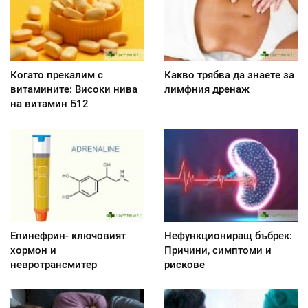
Когато прекалим с
Какво трябва да знаете за
витамините: Високи нива
лимфния дренаж
на витамин Б12
Епинефрин- ключовият
Нефункциониращ бъбрек:
хормон и
Причини, симптоми и
невротрансмитер
рискове