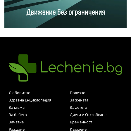
Любопитно
Полезно
Здравна Енциклопедия
За жената
За мъжа
За детето
За бебето
Диети и Отслабване
Зачатие
Бременност
Раждане
Кърмене