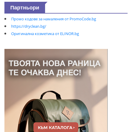
Партньори
Промо кодове за намаления от PromoCode.bg
https://dryclean.bg/
Оригинална козметика от ELINOR.bg