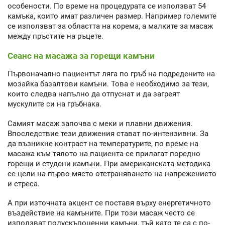
особености. По време на процедурата се използват 54
камъка, които имат различен размер. Например големите
се използват за областта на корема, а малките за масаж
между пръстите на ръцете.
Сеанс на масажа за горещи камъни
Първоначално пациентът ляга по гръб на подредените на
мозайка базалтови камъни. Това е необходимо за тези,
които следва напълно да отпуснат и да загреят
мускулите си на гръбнака.
Самият масаж започва с меки и плавни движения.
Впоследствие тези движения стават по-интензивни. За
да възникне контраст на температурите, по време на
масажа към тялото на пациента се прилагат поредно
горещи и студени камъни. При американската методика
се цели на първо място отстраняването на напрежението
и стреса.
А при източната акцент се поставя върху енергетичното
въздействие на камъните. При този масаж често се
използват полускъпоценни камъни, тъй като те са с по-