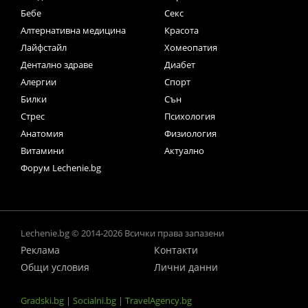
Бебе
Секс
Алтернативна медицина
Красота
Лайфстайл
Хомеопатия
Дентално здраве
Диабет
Алергии
Спорт
Билки
Сън
Стрес
Психология
Анатомия
Физиология
Витамини
Актуално
Форум Lechenie.bg
Lechenie.bg © 2014-2026 Всички права запазени
Реклама
Контакти
Общи условия
Лични данни
Gradski.bg
|
Socialni.bg
|
TravelAgency.bg