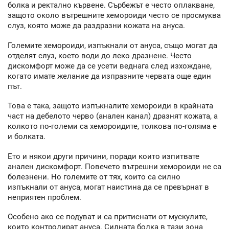
болка и ректално кървене. Сърбежът е често оплакване,
защото около вътрешните хемороиди често се просмуква
слуз, която може да раздразни кожата на ануса.
Големите хемороиди, изпъкнали от ануса, също могат да
отделят слуз, което води до леко дразнене. Често
дискомфорт може да се усети веднага след изхождане,
когато имате желание да изпразните червата още един
път.
Това е така, защото изпъкналите хемороиди в крайната
част на дебелото черво (анален канал) дразнят кожата, а
колкото по-големи са хемороидите, толкова по-голяма е
и болката.
Ето и някои други причини, поради които изпитвате
анален дискомфорт. Повечето вътрешни хемороиди не са
болезнени. Но големите от тях, които са силно
изпъкнали от ануса, могат наистина да се превърнат в
неприятен проблем.
Особено ако се подуват и са притиснати от мускулите,
които контролират ануса. Силната болка в тази зона