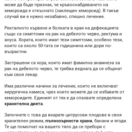
може да бъде признак, че кръвоснабдяването на
хемороида е откъснато (заклещен хемороид). В такъв
случай ви е нужно незабавно, спешно лечение.
Ректалното кървене и болката в края на дефекацията
също са симптоми на рак на дебелото черво, ректума и
ануса. Хората, които имат тези симптоми, особено тези,
които са около 50-тата си годишнина или дори по-
възрастни.
Застрашени са хора, които имат фамилна анамнеза за
рак на дебелото черво, те трябва веднага да се обърнат
към своя лекар.
Има различни начини за лечение, които не включват
хирургична намеса, чрез които можете да се избавите от
хемороидите. Единият от тях е да спазвате определена
хранителна диета
.
Започнете с това да вкарате цитрусови плодове в своя
хранителен режим,
пълнозърнести храни
, банани и ягоди.
Те ще помогнат на вашето тяло да се пребори с