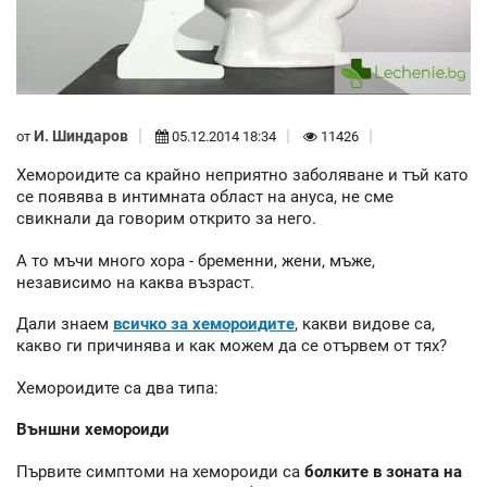
И. Шиндаров
от
05.12.2014 18:34
11426
Хемороидите са крайно неприятно заболяване и тъй като
се появява в интимната област на ануса, не сме
свикнали да говорим открито за него.
А то мъчи много хора - бременни, жени, мъже,
независимо на каква възраст.
Дали знаем
всичко за хемороидите
, какви видове са,
какво ги причинява и как можем да се отървем от тях?
Хемороидите са два типа:
Външни хемороиди
Първите симптоми на хемороиди са
болките в зоната на