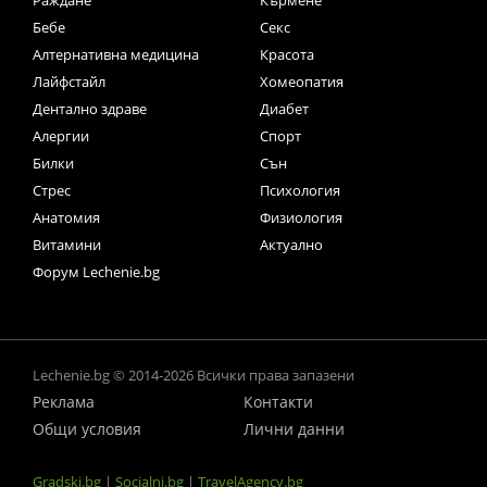
Раждане
Кърмене
Бебе
Секс
Алтернативна медицина
Красота
Лайфстайл
Хомеопатия
Дентално здраве
Диабет
Алергии
Спорт
Билки
Сън
Стрес
Психология
Анатомия
Физиология
Витамини
Актуално
Форум Lechenie.bg
Lechenie.bg © 2014-2026 Всички права запазени
Реклама
Контакти
Общи условия
Лични данни
Gradski.bg
|
Socialni.bg
|
TravelAgency.bg