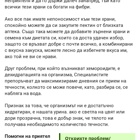
неприятеля и да го държи далеч занапред, тъй като
всички тези храни са богати на фибри.
Ако все пак имате непоносимост към тези храни,
спокойно можете да си закупите пектин от близката
аптека. Също така можете да добавите зърнени храни и
семена към диетата си, които са доста удачен избор,
защото се връзват добре с почти всичко, а комбинирани
с вкусна закуска, можете лесно да избегнете вкуса им,
ако той не ви се нрави.
Друг проблем, при който възникват хемороидите, е
дехидратацията на организма, Специалистите
препоръчват да максимизираме дневния си прием на
течности, колкото се може повече, като, разбира се, се
набляга на вода.
Признак за това, че организмът ни е достатъчно
хидратиран, е нашата урина. ако е светла на цвят или
дори прозрачна, това е добър знак, че тялото ни
получава необходимото количество течности.
Помогни на приятел
Открихте проблем/