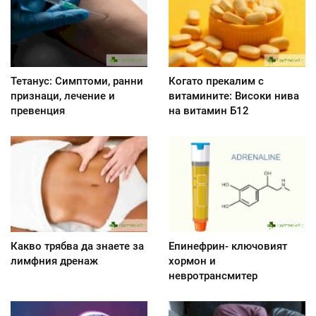
Тетанус: Симптоми, ранни
Когато прекалим с
признаци, лечение и
витамините: Високи нива
превенция
на витамин Б12
Какво трябва да знаете за
Епинефрин- ключовият
лимфния дренаж
хормон и
невротрансмитер