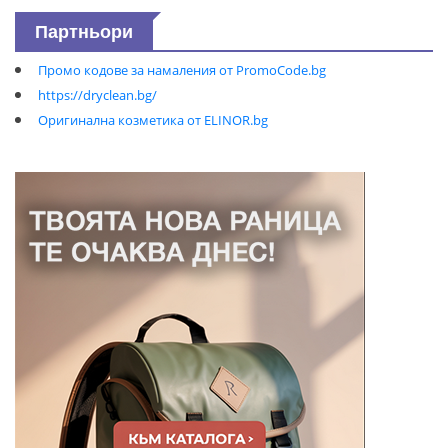
Партньори
Промо кодове за намаления от PromoCode.bg
https://dryclean.bg/
Оригинална козметика от ELINOR.bg