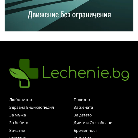
Любопитно
Полезно
Здравна Енциклопедия
За жената
За мъжа
За детето
За бебето
Диети и Отслабване
Зачатие
Бременност