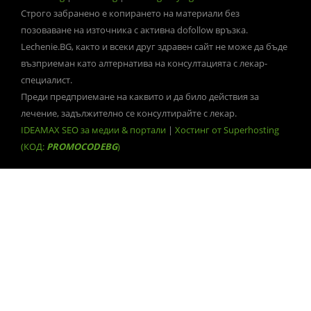
Строго забранено е копирането на материали без
позоваване на източника с активна dofollow връзка.
Lechenie.BG, както и всеки друг здравен сайт не може да бъде
възприеман като алтернатива на консултацията с лекар-
специалист.
Преди предприемане на каквито и да било действия за
лечение, задължително се консултирайте с лекар.
IDEAMAX SEO за медии & портали
|
Хостинг от Superhosting
(КОД:
PROMOCODEBG
)