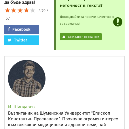
да бъде здрав!
неточност в текста?
★★★★★
★★★★★
★★★★★
3.79
Докладвайте за повече качествено
57
съдържание!
Facebook
Докладвай нередност
Twitter
И. Шиндаров
Възпитаник на Шуменския Университет "Епископ
Константин Преславски". Проявява огромен интерес
към всякакви медицински и здравни теми, най-