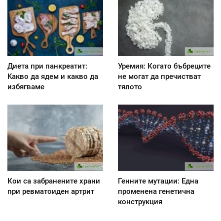
Диета при панкреатит:
Уремия: Когато бъбреците
Kакво да ядем и какво да
не могат да пречистват
избягваме
тялото
Кои са забранените храни
Генните мутации: Една
при ревматоиден артрит
променена генетична
конструкция