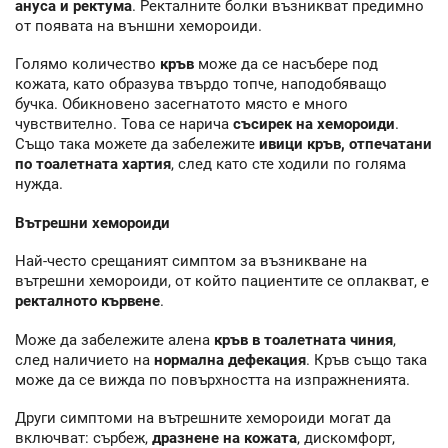
ануса и ректума
. Ректалните болки възникват предимно
от появата на външни хемороиди.
Голямо количество
кръв
може да се насъбере под
кожата, като образува твърдо топче, наподобяващо
бучка. Обикновено засегнатото място е много
чувствително. Това се нарича
съсирек на хемороиди
.
Също така можете да забележите
ивици кръв, отпечатани
по тоалетната хартия
, след като сте ходили по голяма
нужда.
Вътрешни хемороиди
Най-често срещаният симптом за възникване на
вътрешни хемороиди, от който пациентите се оплакват, е
ректалното кървене
.
Може да забележите алена
кръв в тоалетната чиния
,
след наличието на
нормална дефекация
. Кръв също така
може да се вижда по повърхността на изпражненията.
Други симптоми на вътрешните хемороиди могат да
включват: сърбеж,
дразнене на кожата
, дискомфорт,