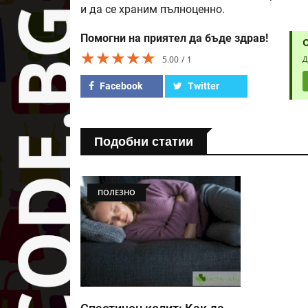
и да се храним пълноценно.
Помогни на приятел да бъде здрав!
★★★★★
★★★★★
★★★★★
5.00
1
Д
Facebook
Twitter
Подобни статии
ПОЛЕЗНО