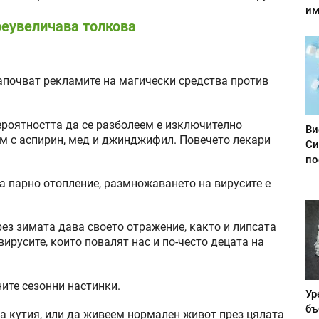
им
реувеличава толкова
започват рекламите на магически средства против
ероятността да се разболеем е изключително
Ви
им с аспирин, мед и джинджифил. Повечето лекари
Си
по
ма парно отопление, размножаването на вирусите е
рез зимата дава своето отражение, както и липсата
вирусите, които повалят нас и по-често децата на
ите сезонни настинки.
Ур
бъ
на кутия, или да живеем нормален живот през цялата