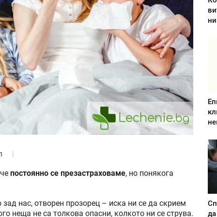
Ко
ви
ни
Еп
кл
не
1
 че
постоянно се презастраховаме
, но понякога
 зад нас, отворен прозорец – иска ни се да скрием
Сп
ого неща не са толкова опасни, колкото ни се струва.
да