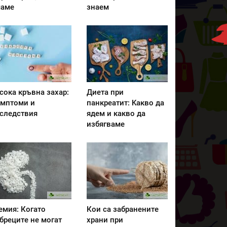
аме
знаем
сока кръвна захар:
Диета при
мптоми и
панкреатит: Kакво да
следствия
ядем и какво да
избягваме
емия: Когато
Кои са забранените
бреците не могат
храни при