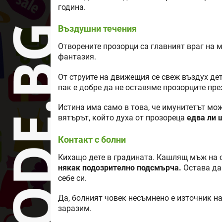
година.
Въздушни течения
Отворените прозорци са главният враг на м
фантазия.
От струите на движещия се свеж въздух дет
пак е добре да не оставяме прозорците пр
Истина има само в това, че имунитетът мо
вятърът, който духа от прозореца
едва ли 
Контакт с болни
Кихащо дете в градината. Кашлящ мъж на сп
някак подозрително подсмърча.
Остава да
себе си.
Да, болният човек несъмнено е източник на 
заразим.