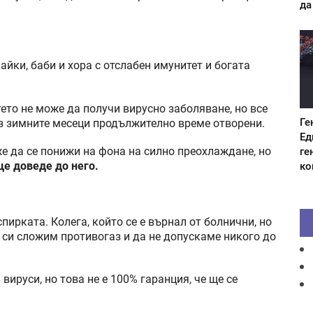
да
айки, баби и хора с отслабен имунитет и богата
ето не може да получи вирусно заболяване, но все
Ге
ез зимните месеци продължително време отворени.
Ед
ге
же да се понижи на фона на силно преохлаждане, но
ко
ще доведе до него.
ирката. Колега, който се е върнал от болнични, но
 си сложим противогаз и да не допускаме никого до
вируси, но това не е 100% гаранция, че ще се