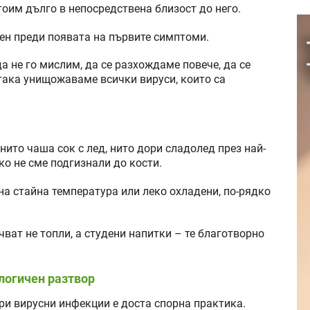
тоим дълго в непосредствена близост до него.
ден преди появата на първите симптоми.
а не го мислим, да се разхождаме повече, да се
 така унищожаваме всички вируси, които са
нито чаша сок с лед, нито дори сладолед през най-
ко не сме подгизнали до кости.
 на стайна температура или леко охладени, по-рядко
ват не топли, а студени напитки – те благотворно
логичен разтвор
ри вирусни инфекции е доста спорна практика.