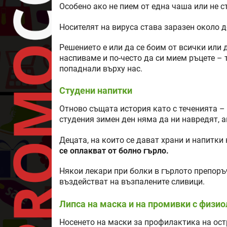
Особено ако не пием от една чаша или не с
Носителят на вируса става заразен около 
Решението е или да се боим от всички или д
наспиваме и по-често да си мием ръцете –
попаднали върху нас.
Студени напитки
Отново същата история като с теченията – 
студения зимен ден няма да ни навредят, а
Децата, на които се дават храни и напитки
се оплакват от болно гърло.
Някои лекари при болки в гърлото препоръч
въздействат на възпалените сливици.
Липса на маска и на промивки с физио
Носенето на маски за профилактика на ост