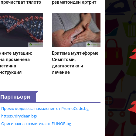
 пречистват тялото
ревматоиден артрит
нните мутации:
Еритема мултиформе:
на променена
Симптоми,
нетична
диагностика и
нструкция
лечение
Партньори
Промо кодове за намаления от PromoCode.bg
https://dryclean.bg/
Оригинална козметика от ELINOR.bg