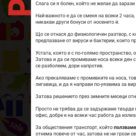
Слага си я болен, който не желае да зарази
Най-важното е да се сменя на всеки 2 часа
никакви други бонуси от носенето ѝ.
Що се отнася до физиологичен разтвор, с к
предпазване от вируси и бактерии, които п
Устата, която е с по-голямо пространство, 
Затова и да си промиваме носа всеки ден с
се разболеем, дори напротив.
Ако прекаляваме с промивките на носа, то
лигавица, и да я направи по-уязвима за вир
Затова решението през зимните месеци отн
Просто не трябва да се задържаме твърде 
офис, добре е на всеки час работа да излиз
За обществения транспорт, който
ползваме
отнема повече от час, затова не ни грози с