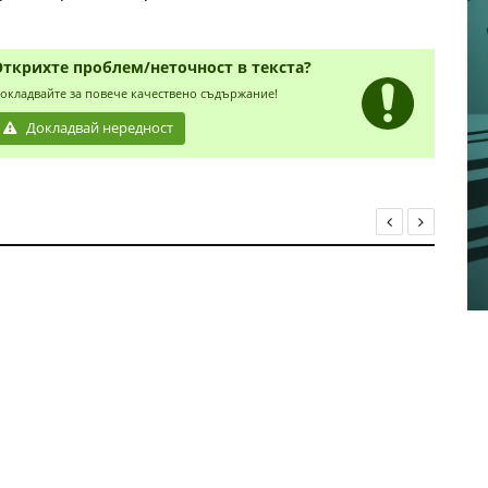
Открихте проблем/неточност в текста?
окладвайте за повече качествено съдържание!
Докладвай нередност