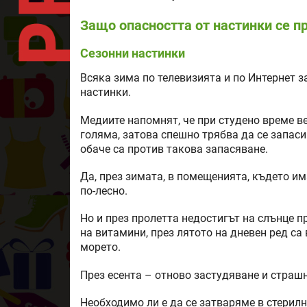
Защо опасността от настинки се п
Сезонни настинки
Всяка зима по телевизията и по Интернет 
настинки.
Медиите напомнят, че при студено време в
голяма, затова спешно трябва да се запас
обаче са против такова запасяване.
Да, през зимата, в помещенията, където и
по-лесно.
Но и през пролетта недостигът на слънце п
на витамини, през лятото на дневен ред са 
морето.
През есента – отново застудяване и страшн
Необходимо ли е да се затваряме в стерил