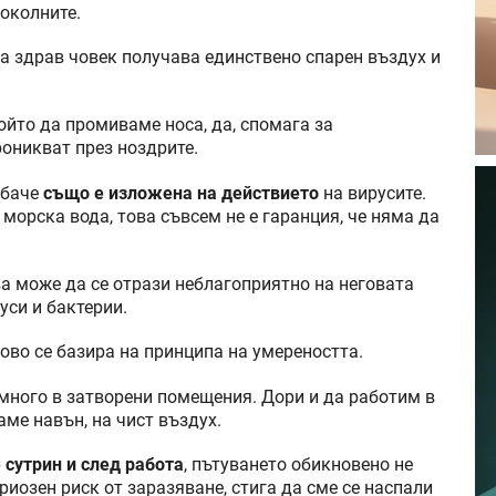
 околните.
, а здрав човек получава единствено спарен въздух и
ойто да промиваме носа, да, спомага за
роникват през ноздрите.
обаче
също е изложена на действието
на вирусите.
 морска вода, това съвсем не е гаранция, че няма да
ва може да се отрази неблагоприятно на неговата
уси и бактерии.
ово се базира на принципа на умереността.
много в затворени помещения. Дори и да работим в
аме навън, на чист въздух.
 сутрин и след работа
, пътуването обикновено не
ериозен риск от заразяване, стига да сме се наспали