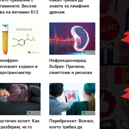
гато прекалим с
Какво трябва да
тамините: Високи
знаете за лимфния
ва на витамин Б12
дренаж
инефрин-
Нефункциониращ
ючовият хормон и
бъбрек: Причини,
вротрансмитер
симптоми и рискове
астичен колит: Как
Перибронхит: Всичко,
 разберем, че го
което трябва да