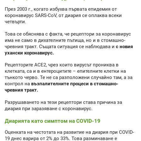
През 2003 г., когато избухва първата епидемия от
коронавирус SARS-CoV, от диария се оплаква всеки
четвърти.
Това се обяснява с факта, че рецептори за коронавирус
има не само в дихателните пътища, но и в стомашно-
чревния тракт. Същата ситуация се наблюдава и
с новия
ухански коронавирус.
Рецепторите ACE2, чрез които вирусът прониква в
клетката, са и в ентероцитите – епителните клетки на
тънкото черво. Те не са разположени случайно там, а за
контрол на
възпалителните процеси в стомашно-
чревния тракт.
Разрушаването на тези рецептори става причина за
диария при заразяване с коронавирус.
Диарията като симптом на COVID-19
Оценката на честотата на развитие на диария при COVID-
19 днес варира от 2% до 33%. Това разминаване е