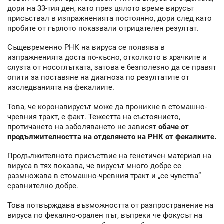
дори на 33-тия ден, като през цялото време вирусът
присъствал в изпражненията постоянно, дори след като
пробите от гърлото показвали отрицателен резултат.
Същевременно РНК на вируса се появява в
изпражненията доста по-късно, отколкото в храчките и
слузта от носоглътката, затова е безполезно да се правят
опити за поставяне на диагноза по резултатите от
изследванията на фекалиите.
Това, че коронавирусът може да проникне в стомашно-
чревния тракт, е факт. Тежестта на състоянието,
протичането на заболяването не зависят
обаче от
продължителността на отделянето на РНК от фекалиите.
Продължителното присъствие на генетичен материал на
вируса в тях показва, че вирусът много добре се
размножава в стомашно-чревния тракт и „се чувства”
сравнително добре.
Това потвърждава възможността от разпространение на
вируса по фекално-орален път, въпреки че фокусът на