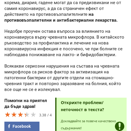
корема, диария, гадене могат да са предизвикани не от
самия коронавирус, а да са страничен ефект от
действието на противовъзпалителните
на
противовъзпалителни и антибактериални лекарства.
Недобре проучен остава въпроса за влиянието на
коронавируса върху чревната микрофлора. В китайското
ръководство за профилактика и лечение на нова
коронавирусна инфекция е посочено, че при болните се
наблюдава понижаване на лакто- и бифидобактерии.
Всякакви сериозни нарушения на състава на чревната
микрофлора са рисков фактор за активизация на
патогенни бактерии от другите отдели на стомашно-
чревния тракт и повторно заразяване на болния, който
все още не се е излекувал.
Помогни на приятел
Открихте проблем/
да бъде здрав!
неточност в текста?
★★★★★
★★★★★
★★★★★
3.38
4
Докладвайте за повече качествено
Facebook
съдържание!