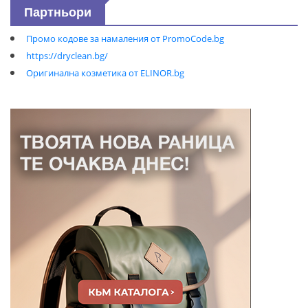
Партньори
Промо кодове за намаления от PromoCode.bg
https://dryclean.bg/
Оригинална козметика от ELINOR.bg