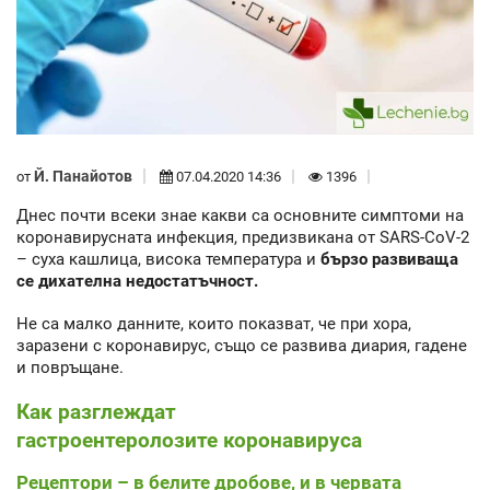
Й. Панайотов
от
07.04.2020 14:36
1396
Днес почти всеки знае какви са основните симптоми на
коронавирусната инфекция, предизвикана от SARS-CoV-2
– суха кашлица, висока температура и
бързо развиваща
се дихателна недостатъчност.
Не са малко данните, които показват, че при хора,
заразени с коронавирус, също се развива диария, гадене
и повръщане.
Как разглеждат
гастроентеролозите коронавируса
Рецептори – в белите дробове, и в червата