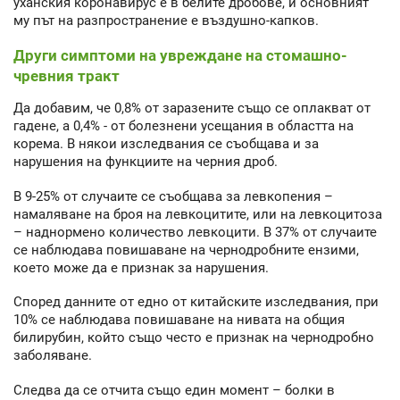
уханския коронавирус е в белите дробове, и основният
му път на разпространение е въздушно-капков.
Други симптоми на увреждане на стомашно-
чревния тракт
Да добавим, че 0,8% от заразените също се оплакват от
гадене, а 0,4% - от болезнени усещания в областта на
корема. В някои изследвания се съобщава и за
нарушения на функциите на черния дроб.
В 9-25% от случаите се съобщава за левкопения –
намаляване на броя на левкоцитите, или на левкоцитоза
– наднормено количество левкоцити. В 37% от случаите
се наблюдава повишаване на чернодробните ензими,
което може да е признак за нарушения.
Според данните от едно от китайските изследвания, при
10% се наблюдава повишаване на нивата на общия
билирубин, който също често е признак на чернодробно
заболяване.
Следва да се отчита също един момент – болки в