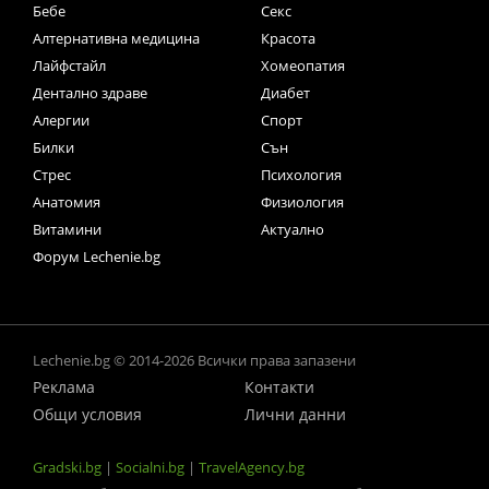
Бебе
Секс
Алтернативна медицина
Красота
Лайфстайл
Хомеопатия
Дентално здраве
Диабет
Алергии
Спорт
Билки
Сън
Стрес
Психология
Анатомия
Физиология
Витамини
Актуално
Форум Lechenie.bg
Lechenie.bg © 2014-2026 Всички права запазени
Реклама
Контакти
Общи условия
Лични данни
Gradski.bg
|
Socialni.bg
|
TravelAgency.bg