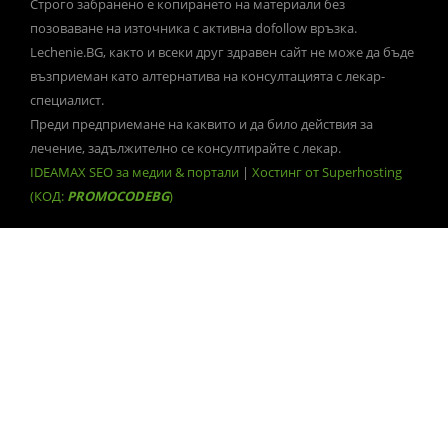
Строго забранено е копирането на материали без
позоваване на източника с активна dofollow връзка.
Lechenie.BG, както и всеки друг здравен сайт не може да бъде
възприеман като алтернатива на консултацията с лекар-
специалист.
Преди предприемане на каквито и да било действия за
лечение, задължително се консултирайте с лекар.
IDEAMAX SEO за медии & портали
|
Хостинг от Superhosting
(КОД:
PROMOCODEBG
)