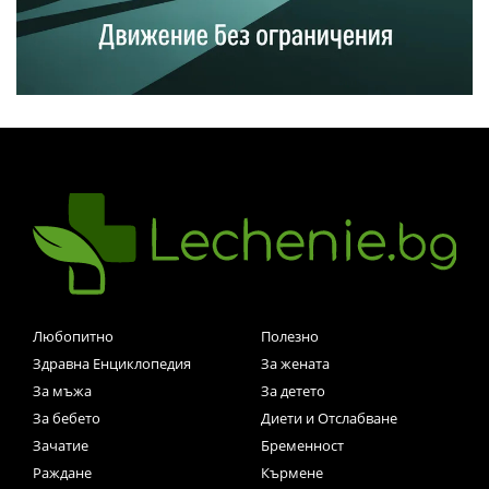
Любопитно
Полезно
Здравна Енциклопедия
За жената
За мъжа
За детето
За бебето
Диети и Отслабване
Зачатие
Бременност
Раждане
Кърмене