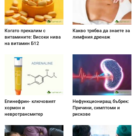
Когато прекалим с
Какво трябва да знаете за
витамините: Високи нива
лимфния дренаж
на витамин Б12
Епинефрин- ключовият
Нефункциониращ бъбрек:
хормон и
Причини, симптоми и
невротрансмитер
рискове