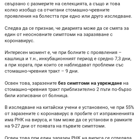
свързано с размерите на селекцията, а също и това
колко изобщо са отчитани стомашно-чревните
проявления на болестта при едно или друго изследване.
Следва да се признае, че диарията може да се смята за
един от неосновните симптоми на заразяване с
коронавирус.
Интересен момент е, че при болните с проявления –
кашлица и т.н., инкубационният период е средно 7,3 дни,
а при хората, при които се наблюдават проблеми със
стомашно-чревния тракт – 9 дни.
Освен това, заразените
без симптоми на увреждане
на
стомашно-чревния тракт приблизително 2 пъти по-бързо
били изписвани от болница.
В изследване на китайски учени е установено, че при 55%
от заразените с коронавирус в пробите от изпражненията
има РНК на вируса, и там може да се установи в рамките
на 9-27 дни от появата на първите симптоми.
Освен това при един заразен РНК на вируса се отделяла,