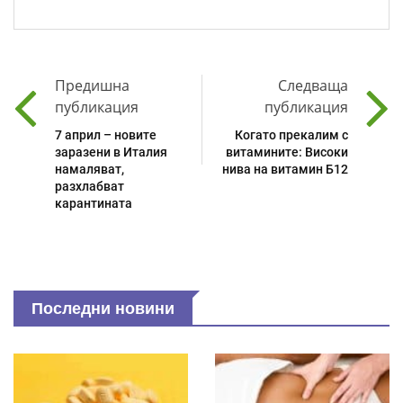
Предишна
Следваща
публикация
публикация
7 април – новите
Когато прекалим с
заразени в Италия
витамините: Високи
намаляват,
нива на витамин Б12
разхлабват
карантината
Последни новини