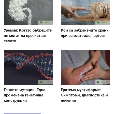
Уремия: Когато бъбреците
Кои са забранените храни
не могат да пречистват
при ревматоиден артрит
тялото
Генните мутации: Една
Еритема мултиформе:
променена генетична
Симптоми, диагностика и
конструкция
лечение