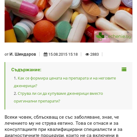
И. Шиндаров
от
15.08.2015 15:18
2883
Съдържание:
Как се формира цената на препарата и на неговите
дженерици?
Струва ли си да купуваме дженерици вместо
оригинални препарати?
Всеки човек, сблъскващ се със заболяване, знае, че
лечението му не струва евтино. Това се отнася и за
консултациите при квалифицирани специалисти и за
диагностичните процедури, които не са включени в