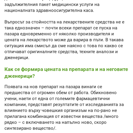
задължителния пакет медицински услуги на
националната здравноосигурителна каса.
Въпросът за стойността на лекарствените средства не е
така еднозначен – почти всеки препарат се пуска на
пазара едновременно от няколко производителя и
цената на лекарството може да варира в пъти. В такава
ситуация има смисъл да сме наясно с това по какво се
отличават оригиналните средства, техните аналози и
дженерици.
Как се формира цената на препарата и на неговите
дженерици?
Появата на нов препарат на пазара винаги се
предшества от огромен обем от работа. Обикновено
учени, наети от една от големите фармацевтични
компании, представят резултатите от изследванията за
влиянието върху човешкия организъм на по-рано не
прилагана комбинация от известни вещества /много
рядко – с включването на напълно ново, скоро
синтезирано вещество/.