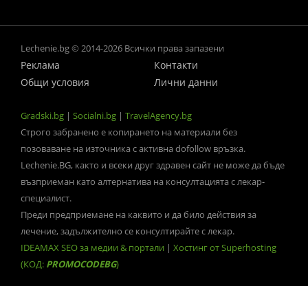
Lechenie.bg © 2014-2026 Всички права запазени
Реклама
Контакти
Общи условия
Лични данни
Gradski.bg
|
Socialni.bg
|
TravelAgency.bg
Строго забранено е копирането на материали без
позоваване на източника с активна dofollow връзка.
Lechenie.BG, както и всеки друг здравен сайт не може да бъде
възприеман като алтернатива на консултацията с лекар-
специалист.
Преди предприемане на каквито и да било действия за
лечение, задължително се консултирайте с лекар.
IDEAMAX SEO за медии & портали
|
Хостинг от Superhosting
(КОД:
PROMOCODEBG
)