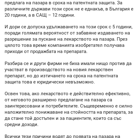
предлага на пазара в срока на патентната защита. За
различните държави този срок не е еднакъв, в България е
20 години, а в САЩ – 12 години.
И дори се допуска удължаването на този срок с 5 години,
поради голямата вероятност от забавяне издаването на
разрешение за пускане на лекарството на пазара. През
цялото това време компанията изобретател получава
приходи от продажбата на препарата.
Разбира се и други фирми не биха имали нищо против да
участват в производството на новия лекарствен
препарат, но до изтичането на срока на патентната
защита това е юридически невъзможно.
Освен това, ако лекарството е действително ефективно,
от неговото разширено предлагане на пазара са
заинтересовани и потребителите. Същевременно е силно
наложително понижаване на стойността на препарата, за
да стане той достъпен и за пациентите, които са със
средни доходи.
Всички тези причини водят до появата на пазара на