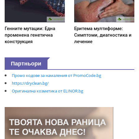
Генните мутации: Една
Еритема мултиформе:
променена генетична
Симптоми, диагностика и
конструкция
лечение
Партньори
Промо кодове за намаления от PromoCode.bg
https://dryclean.bg/
Оригинална козметика от ELINOR.bg