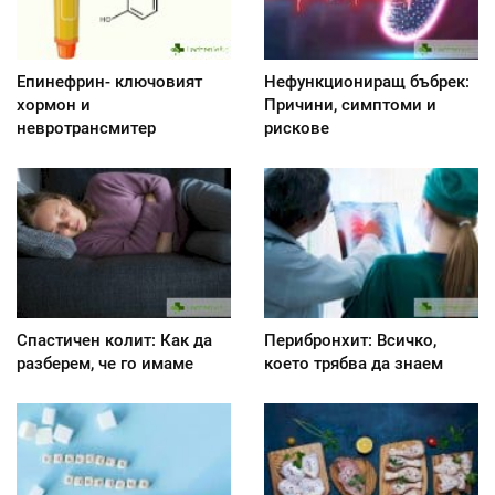
Епинефрин- ключовият
Нефункциониращ бъбрек:
хормон и
Причини, симптоми и
невротрансмитер
рискове
Спастичен колит: Как да
Перибронхит: Всичко,
разберем, че го имаме
което трябва да знаем