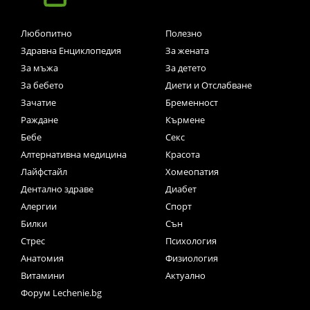
Любопитно
Полезно
Здравна Енциклопедия
За жената
За мъжа
За детето
За бебето
Диети и Отслабване
Зачатие
Бременност
Раждане
Кърмене
Бебе
Секс
Алтернативна медицина
Красота
Лайфстайл
Хомеопатия
Дентално здраве
Диабет
Алергии
Спорт
Билки
Сън
Стрес
Психология
Анатомия
Физиология
Витамини
Актуално
Форум Lechenie.bg