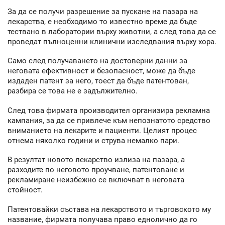
За да се получи разрешение за пускане на пазара на
лекарства, е необходимо то известно време да бъде
тествано в лаборатории върху животни, а след това да се
проведат пълноценни клинични изследвания върху хора.
Само след получаването на достоверни данни за
неговата ефективност и безопасност, може да бъде
издаден патент за него, тоест да бъде патентован,
разбира се това не е задължително.
След това фирмата производител организира рекламна
кампания, за да се привлече към непознатото средство
вниманието на лекарите и пациенти. Целият процес
отнема няколко години и струва немалко пари.
В резултат новото лекарство излиза на пазара, а
разходите по неговото проучване, патентоване и
рекламиране неизбежно се включват в неговата
стойност.
Патентовайки състава на лекарството и търговското му
название, фирмата получава право еднолично да го