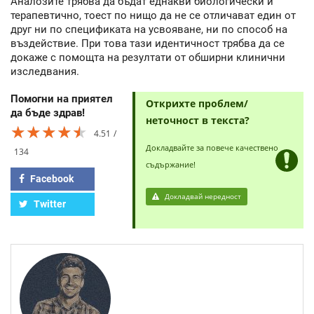
Аналозите трябва да бъдат еднакви биологически и
терапевтично, тоест по нищо да не се отличават един от
друг ни по спецификата на усвояване, ни по способ на
въздействие. При това тази идентичност трябва да се
докаже с помощта на резултати от обширни клинични
изследвания.
Помогни на приятел
Открихте проблем/
да бъде здрав!
неточност в текста?
★★★★★
★★★★★
★★★★★
4.51
Докладвайте за повече качествено
134
съдържание!
Facebook
Докладвай нередност
Twitter