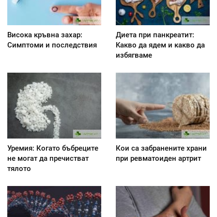
Висока кръвна захар:
Диета при панкреатит:
Симптоми и последствия
Kакво да ядем и какво да
избягваме
Уремия: Когато бъбреците
Кои са забранените храни
не могат да пречистват
при ревматоиден артрит
тялото