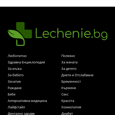
Любопитно
Полезно
Здравна Енциклопедия
За жената
За мъжа
За детето
За бебето
Диети и Отслабване
Зачатие
Бременност
Раждане
Кърмене
Бебе
Секс
Алтернативна медицина
Красота
Лайфстайл
Хомеопатия
Дентално здраве
Диабет