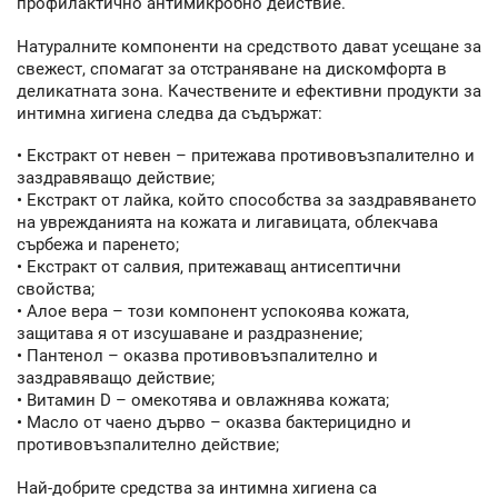
профилактично антимикробно действие.
Натуралните компоненти на средството дават усещане за
свежест, спомагат за отстраняване на дискомфорта в
деликатната зона. Качествените и ефективни продукти за
интимна хигиена следва да съдържат:
• Екстракт от невен – притежава противовъзпалително и
заздравяващо действие;
• Екстракт от лайка, който способства за заздравяването
на уврежданията на кожата и лигавицата, облекчава
сърбежа и паренето;
• Екстракт от салвия, притежаващ антисептични
свойства;
• Алое вера – този компонент успокоява кожата,
защитава я от изсушаване и раздразнение;
• Пантенол – оказва противовъзпалително и
заздравяващо действие;
• Витамин D – омекотява и овлажнява кожата;
• Масло от чаено дърво – оказва бактерицидно и
противовъзпалително действие;
Най-добрите средства за интимна хигиена са