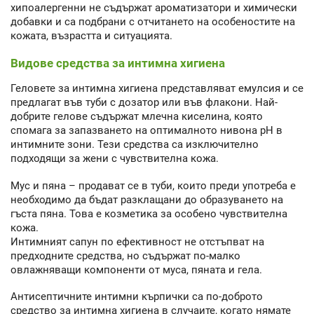
хипоалергенни не съдържат ароматизатори и химически
добавки и са подбрани с отчитането на особеностите на
кожата, възрастта и ситуацията.
Видове средства за интимна хигиена
Геловете за интимна хигиена представляват емулсия и се
предлагат във туби с дозатор или във флакони. Най-
добрите гелове съдържат млечна киселина, която
спомага за запазването на оптималното нивона pH в
интимните зони. Тези средства са изключително
подходящи за жени с чувствителна кожа.
Мус и пяна – продават се в туби, които преди употреба е
необходимо да бъдат разклащани до образуването на
гъста пяна. Това е козметика за особено чувствителна
кожа.
Интимният сапун по ефективност не отстъпват на
предходните средства, но съдържат по-малко
овлажняващи компоненти от муса, пяната и гела.
Антисептичните интимни кърпички са по-доброто
средство за интимна хигиена в случаите, когато нямате