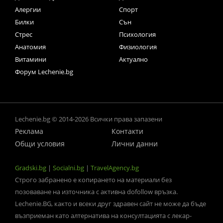
Алергии
Спорт
Билки
Сън
Стрес
Психология
Анатомия
Физиология
Витамини
Актуално
Форум Lechenie.bg
Lechenie.bg © 2014-2026 Всички права запазени
Реклама
Контакти
Общи условия
Лични данни
Gradski.bg
|
Socialni.bg
|
TravelAgency.bg
Строго забранено е копирането на материали без
позоваване на източника с активна dofollow връзка.
Lechenie.BG, както и всеки друг здравен сайт не може да бъде
възприеман като алтернатива на консултацията с лекар-