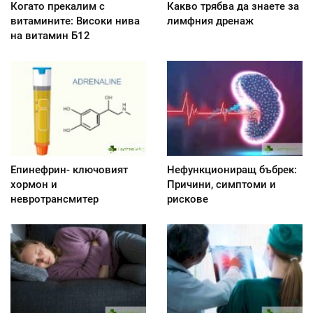
Когато прекалим с
Какво трябва да знаете за
витамините: Високи нива
лимфния дренаж
на витамин Б12
Епинефрин- ключовият
Нефункциониращ бъбрек:
хормон и
Причини, симптоми и
невротрансмитер
рискове