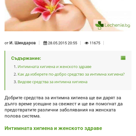
И. Шиндаров
от
28.05.2015 20:55
11675
Съдържание:
Интимната хигиена и женското здраве
Как да изберете по-добро средство за интимна хигиена?
Видове средства за интимна хигиена
Добрите средства за интимна хигиена ще ви дарят за
дълго време усещане за свежест и ще ви помогнат да
предотвратите различни заболявания на женската
полова система.
Интимната хигиена и женското здраве