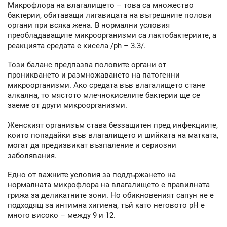
Микрофлора на влагалището – това са множество
бактерии, обитаващи лигавицата на вътрешните полови
органи при всяка жена. В нормални условия
преобладаващите микроорганизми са лактобактериите, а
реакцията средата е кисела /ph – 3.3/.
Този баланс предпазва половите органи от
проникването и размножаването на патогенни
микроорганизми. Ако средата във влагалището стане
алкална, то мястото млечнокиселите бактерии ще се
заеме от други микроорганизми.
Женският организъм става беззащитен пред инфекциите,
които попадайки във влагалището и шийката на матката,
могат да предизвикат възпаление и сериозни
заболявания.
Едно от важните условия за поддържането на
нормалната микрофлора на влагалището е правилната
грижа за деликатните зони. Но обикновеният сапун не е
подходящ за интимна хигиена, тъй като неговото pH е
много високо – между 9 и 12.