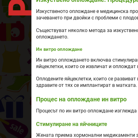
Изкуственото оплождане е медицинска проц
зачеването при двойки с проблеми с плодо
Съществуват няколко метода за изкуствено
оплождането.
Ин витро оплождане
Ин витро оплождането включва стимулиран
яйцеклетки, които се извличат и оплождат
Оплодените яйцеклетки, които се развиват 
здравите от тях се имплантират в матката.
Процес на оплождане ин витро
Процесът по ин витро оплождане изглежда 
Стимулиране на яйчниците
Жената приема хормонални медикаменти за