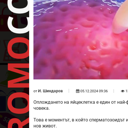
И. Шиндаров
от
05.12.2024 09:36
1
Оплождането на яйцеклетка е един от най-
човека.
Това е моментът, в който сперматозоидът и
нов живот.