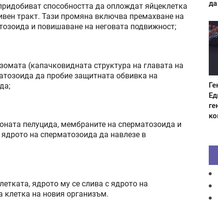
да
 придобиват способността да оплождат яйцеклетка
ивен тракт. Тази промяна включва премахване на
тозоида и повишаване на неговата подвижност;
зомата (капачковидната структура на главата на
матозоида да пробие защитната обвивка на
Ге
да;
Ед
ге
ко
зоната пелуцида, мембраните на сперматозоида и
а ядрото на сперматозоида да навлезе в
етката, ядрото му се слива с ядрото на
а клетка на новия организъм.