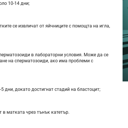
оло 10-14 дни;
ките се извличат от яйчниците с помощта на игла,
перматозоиди в лабораторни условия. Може да се
не на сперматозоиди, ако има проблеми с
5 дни, докато достигнат стадий на бластоцит;
 в матката чрез тънък катетър.