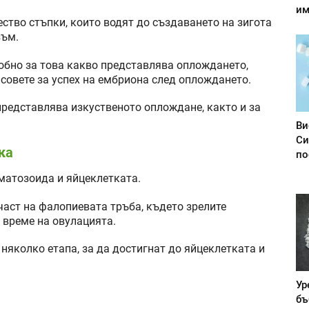
им
ство стъпки, които водят до създаването на зигота
зъм.
обно за това какво представлява оплождането,
нсовете за успех на ембриона след оплождането.
представлява изкуственото оплождане, както и за
Ви
Си
ка
по
матозоида и яйцеклетката.
част на фалопиевата тръба, където зрелите
 време на овулацията.
няколко етапа, за да достигнат до яйцеклетката и
Ур
бъ