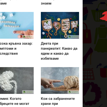
аме
знаем
сока кръвна захар:
Диета при
мптоми и
панкреатит: Kакво да
следствия
ядем и какво да
избягваме
емия: Когато
Кои са забранените
бреците не могат
храни при