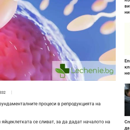
Ко
ви
ни
Еп
кл
не
332
фундаменталните процеси в репродукцията на
 яйцеклетката се сливат, за да дадат началото на
Сп
да