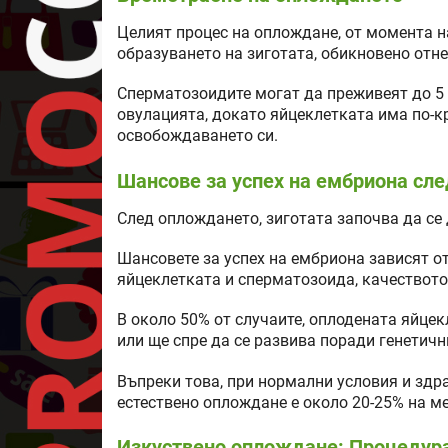
Целият процес на оплождане, от момента н
образуването на зиготата, обикновено отне
Сперматозоидите могат да преживеят до 5 
овулацията, докато яйцеклетката има по-к
освобождаването си.
Шансове за успех на ембриона сл
След оплождането, зиготата започва да се 
Шансовете за успех на ембриона зависят о
яйцеклетката и сперматозоида, качеството 
В около 50% от случаите, оплодената яйце
или ще спре да се развива поради генетичн
Въпреки това, при нормални условия и здр
естествено оплождане е около 20-25% на м
Изкуствено оплождане: Процедура