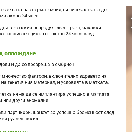
а срещата на сперматозоида и яйцеклетката до
ма около 24 часа.
дни в женския репродуктивен тракт, чакайки
ратък жизнен цикъл от около 24 часа след
ед оплождане
дели и да се превръща в ембрион.
т множество фактори, включително здравето на
на генетичния материал, и условията в матката.
клетка няма да се имплантира успешно в матката
и или други аномалии.
ави партньори, шансът за успешна бременност след
енструален цикъл.
 и видове