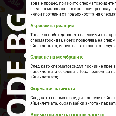
Това е процес, при който сперматозоидите
след преминаване през женския репродукт
някои протеини от повърхността на сперма
Акросомна реакция
Това е освобождаването на ензими от акро
сперматозоида), което позволява на спер
яйцеклетката, известна като зоната пелуци
Сливане на мембраните
След като сперматозоидът проникне през 
яйцеклетката се сливат. Това позволява н
яйцеклетката;
Формация на зигота
След като сперматозоидът навлезе в яйцекл
яйцеклетката, образувайки зигота - първат
Времетраене на оплождането