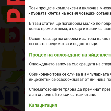
Този процес е комплексен и включва множе
- първата клетка на новия човешки органи
В тази статия ще поговорим малко по-подр
колко време отнема, а също и какви са ша
Освен това, ще поговорим и за това какво 
неговите предимства и недостатъци.
Процес на оплождане на яйцеклет
Оплождането започва със срещата на спер
Обикновено това се случва в ампуларната 
яйцеклетки се освобождават от яйчника по
Сперматозоидите трябва да преминат през 
да я оплодят. Ето кои са тези етапи:
Капацитация