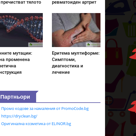
 пречистват тялото
ревматоиден артрит
нните мутации:
Еритема мултиформе:
на променена
Симптоми,
нетична
диагностика и
нструкция
лечение
Партньори
Промо кодове за намаления от PromoCode.bg
https://dryclean.bg/
Оригинална козметика от ELINOR.bg