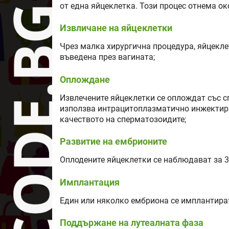
от една яйцеклетка. Този процес отнема ок
Извличане на яйцеклетки
Чрез малка хирургична процедура, яйцеклет
въведена през вагината;
Оплождане
Извлечените яйцеклетки се оплождат със с
използва интрацитоплазматично инжектира
качеството на сперматозоидите;
Развитие на ембрионите
Оплодените яйцеклетки се наблюдават за 3-
Имплантация
Един или няколко ембриона се имплантират
Поддържане на лутеалната фаза