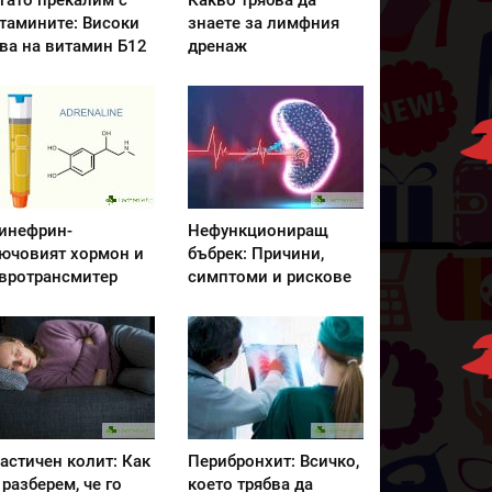
гато прекалим с
Какво трябва да
тамините: Високи
знаете за лимфния
ва на витамин Б12
дренаж
инефрин-
Нефункциониращ
ючовият хормон и
бъбрек: Причини,
вротрансмитер
симптоми и рискове
астичен колит: Как
Перибронхит: Всичко,
 разберем, че го
което трябва да