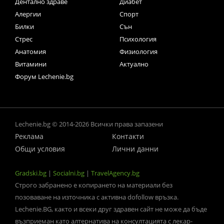
Дентално здраве
Диабет
Алергии
Спорт
Билки
Сън
Стрес
Психология
Анатомия
Физиология
Витамини
Актуално
Форум Lechenie.bg
Lechenie.bg © 2014-2026 Всички права запазени
Реклама
Контакти
Общи условия
Лични данни
Gradski.bg
|
Socialni.bg
|
TravelAgency.bg
Строго забранено е копирането на материали без
позоваване на източника с активна dofollow връзка.
Lechenie.BG, както и всеки друг здравен сайт не може да бъде
възприеман като алтернатива на консултацията с лекар-