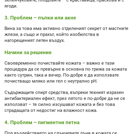
ягоди.
3. Проблем – пъпки или акне
Вина за това има активно отделеният секрет от мастните
жлези, а също и прахът, който изобилства в
нагорещеният летен въздух.
Начини за решение
Своевременно почиствайте кожата – важно е тази
процедура да се превърне в основна по грижа за кожата
както сутрин, така и вечер. По-добре е да използвате
почистващо мляко или гел с неутрално рН.
Съдържащите спирт средства, въпреки техният изразен
антибактериален ефект, през лятото е по-добре да не се
използват – те силно изсушават кожата и без това
страдащата от недостиг на влажност кожа.
4. Проблем – пигментни петна
Под въздействието на слънчевите лъчи в кожата се