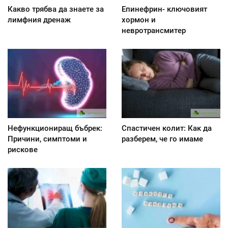
Какво трябва да знаете за
Епинефрин- ключовият
лимфния дренаж
хормон и
невротрансмитер
Нефункциониращ бъбрек:
Спастичен колит: Как да
Причини, симптоми и
разберем, че го имаме
рискове