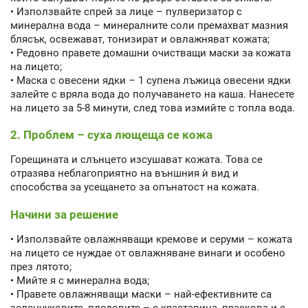
• Използвайте спрей за лице – пулверизатор с
минерална вода – минералните соли премахват мазния
блясък, освежават, тонизират и овлажняват кожата;
• Редовно правете домашни очистващи маски за кожата
на лицето;
• Маска с овесени ядки – 1 супена лъжица овесени ядки
залейте с вряла вода до получаването на каша. Нанесете
на лицето за 5-8 минути, след това измийте с топла вода.
2. Проблем – суха лющеща се кожа
Горещината и слънцето изсушават кожата. Това се
отразява неблагоприятно на външния ѝ вид и
способства за усещането за опънатост на кожата.
Начини за решение
• Използвайте овлажняващи кремове и серуми – кожата
на лицето се нуждае от овлажняване винаги и особено
през лятото;
• Мийте я с минерална вода;
• Правете овлажняващи маски – най-ефективните са
зеленчуковите, плодовите – с краставица, праскова и с