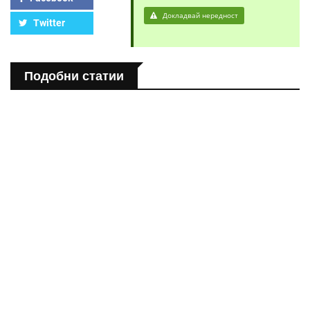
Докладвай нередност
Twitter
Подобни статии
ПОЛЕЗНО
Спастичен колит: Как да разберем, че го имаме
ПОЛЕЗНО