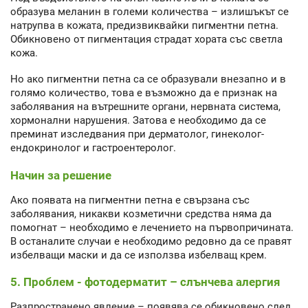
образува меланин в големи количества – излишъкът се
натрупва в кожата, предизвиквайки пигментни петна.
Обикновено от пигментация страдат хората със светла
кожа.
Но ако пигментни петна са се образували внезапно и в
голямо количество, това е възможно да е признак на
заболявания на вътрешните органи, нервната система,
хормонални нарушения. Затова е необходимо да се
преминат изследвания при дерматолог, гинеколог-
ендокринолог и гастроентеролог.
Начин за решение
Ако появата на пигментни петна е свързана със
заболявания, никакви козметични средства няма да
помогнат – необходимо е лечението на първопричината.
В останалите случаи е необходимо редовно да се правят
избелващи маски и да се използва избелващ крем.
5. Проблем - фотодерматит – слънчева алергия
Разпространено явление – появява се обикновено след