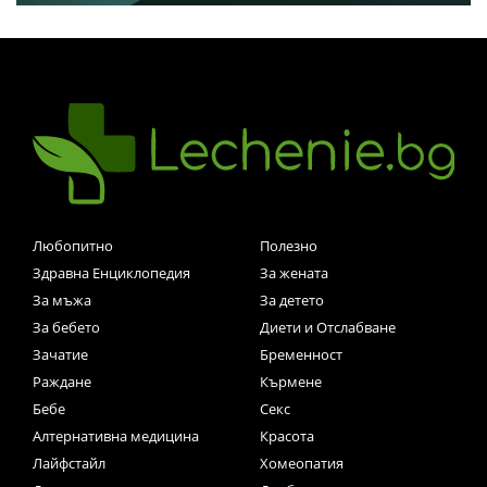
Любопитно
Полезно
Здравна Енциклопедия
За жената
За мъжа
За детето
За бебето
Диети и Отслабване
Зачатие
Бременност
Раждане
Кърмене
Бебе
Секс
Алтернативна медицина
Красота
Лайфстайл
Хомеопатия