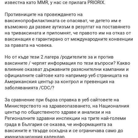
известна като MMR, у нас се прилага PRIORIX.
Противниците на провеждането на
ваксинопрофилактиката се опасяват, че детето им е
възможно да развие аутизъм в резултат на поставянето
на триваксината и припомнят, че правото им на отказ от
ваксинация е гарантирано от международните конвенции
за правата на човека.
Но от къде тези 2 лагера /родителите за и против
ваксините / черпят информация по тези въпроси? Какво
влияние оказват държавните разяснителни кампании и
официалните сайтове като например уеб страницата на
Американския център за контрол и превенция на
заболяванията /CDC/?
За сравнение при бърза справка в уеб сайтовете на
Министерството на здравеопазването, на Националния
център по общественото здраве и анализи и на
Регионалните здравни инспекции на трите най-големи
града в България се оказва, че информацията за
ваксините е твърде оскъдна и се ограничава само до
имунизационния календар.