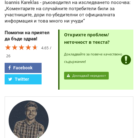
Ioannis Kareklas - ръководител на изследването посочва:
„Коментарите на случайните потребители били за
участниците, дори по-убедителни от официалната
информация и това много ни учуди“
Помогни на приятел
Открихте проблем/
да бъде здрав!
неточност в текста?
★★★★★
★★★★★
★★★★★
4.65
Докладвайте за повече качествено
26
съдържание!
Facebook
Докладвай нередност
Twitter