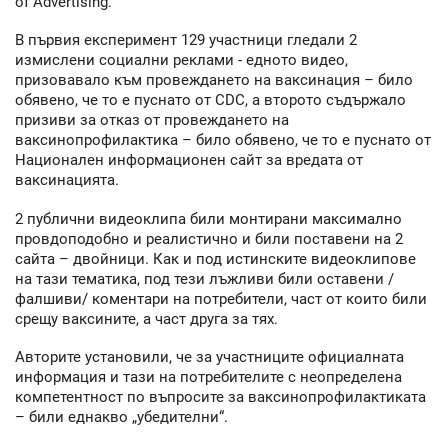
of Advertising.
В първия експеримент 129 участници гледали 2
измислени социални реклами - едното видео,
призовавало към провеждането на ваксинация – било
обявено, че то е пуснато от CDC, а второто съдържало
призиви за отказ от провеждането на
ваксинопрофилактика – било обявено, че то е пуснато от
Национален информационен сайт за вредата от
ваксинацията.
2 публични видеоклипа били монтирани максимално
провдоподобно и реалистично и били поставени на 2
сайта – двойници. Как и под истинските видеоклипове
на тази тематика, под тези лъжливи били оставени /
фалшиви/ коментари на потребители, част от които били
срещу ваксините, а част друга за тях.
Авторите установили, че за участниците официалната
информация и тази на потребителите с неопределена
компетентност по въпросите за ваксинопрофилактиката
– били еднакво „убедителни“.