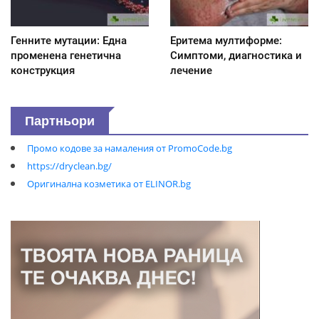
Генните мутации: Една
Еритема мултиформе:
променена генетична
Симптоми, диагностика и
конструкция
лечение
Партньори
Промо кодове за намаления от PromoCode.bg
https://dryclean.bg/
Оригинална козметика от ELINOR.bg