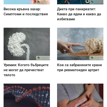
Висока кръвна захар:
Диета при панкреатит:
Симптоми и последствия
Kакво да ядем и какво да
избягваме
Уремия: Когато бъбреците
Кои са забранените храни
не могат да пречистват
при ревматоиден артрит
тялото