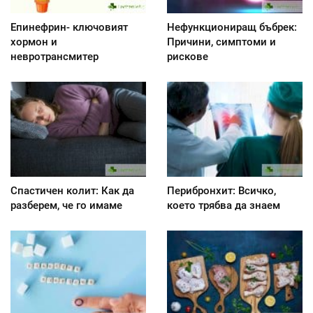
Епинефрин- ключовият
Нефункциониращ бъбрек:
хормон и
Причини, симптоми и
невротрансмитер
рискове
Спастичен колит: Как да
Перибронхит: Всичко,
разберем, че го имаме
което трябва да знаем