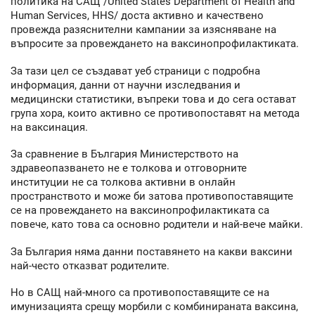
политика на САЩ /United States Department of Health and
Human Services, HHS/ доста активно и качествено
провежда разяснителни кампании за изясняване на
въпросите за провеждането на ваксинопрофилактиката.
За тази цел се създават уеб страници с подробна
информация, данни от научни изследвания и
медицински статистики, въпреки това и до сега остават
група хора, които активно се противопоставят на метода
на ваксинация.
За сравнение в България Министерството на
здравеопазването не е толкова и отговорните
институции не са толкова активни в онлайн
пространството и може би затова противопоставящите
се на провеждането на ваксинопрофилактиката са
повече, като това са основно родители и най-вече майки.
За България няма данни поставянето на какви ваксини
най-често отказват родителите.
Но в САЩ най-много са противопоставящите се на
имунизацията срещу морбили с комбинираната ваксина,