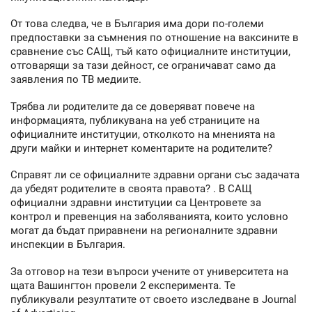
От това следва, че в България има дори по-големи
предпоставки за съмнения по отношение на ваксините в
сравнение със САЩ, тъй като официалните институции,
отговарящи за тази дейност, се ограничават само да
заявления по ТВ медиите.
Трябва ли родителите да се доверяват повече на
информацията, публикувана на уеб страниците на
официалните институции, отколкото на мненията на
други майки и интернет коментарите на родителите?
Справят ли се официалните здравни органи със задачата
да убедят родителите в своята правота? . В САЩ
официални здравни институции са Центровете за
контрол и превенция на заболяванията, които условно
могат да бъдат приравнени на регионалните здравни
инспекции в България.
За отговор на тези въпроси учените от университета на
щата Вашингтон провели 2 експеримента. Те
публикували резултатите от своето изследване в Journal