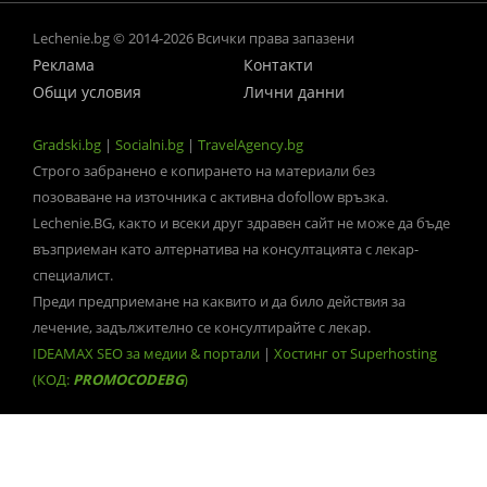
Lechenie.bg © 2014-2026 Всички права запазени
Реклама
Контакти
Общи условия
Лични данни
Gradski.bg
|
Socialni.bg
|
TravelAgency.bg
Строго забранено е копирането на материали без
позоваване на източника с активна dofollow връзка.
Lechenie.BG, както и всеки друг здравен сайт не може да бъде
възприеман като алтернатива на консултацията с лекар-
специалист.
Преди предприемане на каквито и да било действия за
лечение, задължително се консултирайте с лекар.
IDEAMAX SEO за медии & портали
|
Хостинг от Superhosting
(КОД:
PROMOCODEBG
)