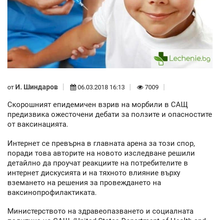
И. Шиндаров
от
06.03.2018 16:13
7009
Скорошният епидемичен взрив на морбили в САЩ
предизвика ожесточени дебати за ползите и опасностите
от ваксинацията.
Интернет се превърна в главната арена за този спор,
поради това авторите на новото изследване решили
детайлно да проучат реакциите на потребителите в
интернет дискусията и на тяхното влияние върху
вземането на решения за провеждането на
ваксинопрофилактиката.
Министерството на здравеопазването и социалната