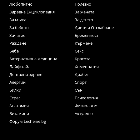
Любопитно
Полезно
Здравна Енциклопедия
За жената
За мъжа
За детето
За бебето
Диети и Отслабване
Зачатие
Бременност
Раждане
Кърмене
Бебе
Секс
Алтернативна медицина
Красота
Лайфстайл
Хомеопатия
Дентално здраве
Диабет
Алергии
Спорт
Билки
Сън
Стрес
Психология
Анатомия
Физиология
Витамини
Актуално
Форум Lechenie.bg