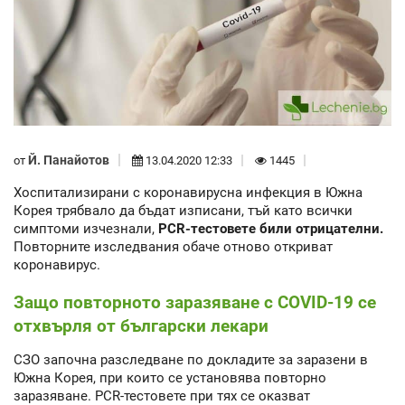
Й. Панайотов
от
13.04.2020 12:33
1445
Хоспитализирани с коронавирусна инфекция в Южна
Корея трябвало да бъдат изписани, тъй като всички
симптоми изчезнали,
PCR-тестовете били отрицателни.
Повторните изследвания обаче отново откриват
коронавирус.
Защо повторното заразяване с COVID-19 се
отхвърля от български лекари
СЗО започна разследване по докладите за заразени в
Южна Корея, при които се установява повторно
заразяване. PCR-тестовете при тях се оказват