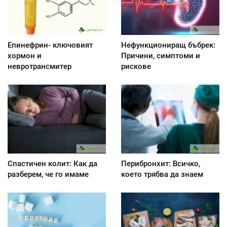
Епинефрин- ключовият
Нефункциониращ бъбрек:
хормон и
Причини, симптоми и
невротрансмитер
рискове
Спастичен колит: Как да
Перибронхит: Всичко,
разберем, че го имаме
което трябва да знаем