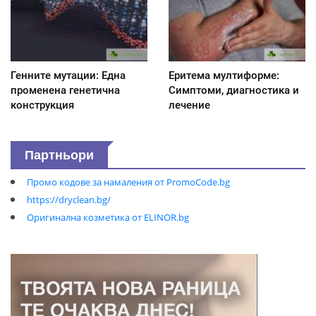
Генните мутации: Една
Еритема мултиформе:
променена генетична
Симптоми, диагностика и
конструкция
лечение
Партньори
Промо кодове за намаления от PromoCode.bg
https://dryclean.bg/
Оригинална козметика от ELINOR.bg