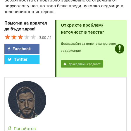
Вероятността от повторно заразяване бе отречена от
вирусолог у нас, но това беше преди няколко седмици в
телевизионно интервю.
Помогни на приятел
Открихте проблем/
да бъде здрав!
неточност в текста?
★★★★★
★★★★★
★★★★★
3.00
1
Докладвайте за повече качествено
Facebook
съдържание!
Twitter
Докладвай нередност
Й. Панайотов