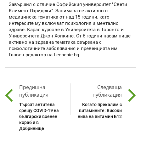
Завършил с отличие Софийския университет "Свети
Климент Охридски". Занимава се активно с
медицинска тематика от над 15 години, като
интересите му включват психология и ментално
здраве. Карал курсове в Университета в Торонто и
Университета Джон Хопкинс. От 6 години насам пише
активно на здравна тематика свързана с
психологичните заболявания и превенцията им.
Главен редактор на Lechenie.bg.
Предишна
Следваща
публикация
публикация
Търсят антитела
Когато прекалим с
срещу COVID-19 на
витамините: Високи
български военен
нива на витамин Б12
кораб и в
Добринище