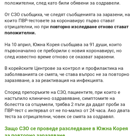
положителни, след като били обявени за оздравели.
От СЗО съобщиха, че следят съобщенията за заразени, на
които ПВР-тестовете за коронавирус първо стават
отрицателни, но при
повторно изследване отново стават
положителни.
На 10 април, Южна Корея съобщава за 91 души, които
първоначално се преборили с новия коронавирус, но
след известно време отново се оказват заразени.
В корейските Центрове за контрол и профилактика на
заболяванията се смята, че става въпрос не за повторно
заразяване, а за реактивация на инфекцията.
Според препоръките на СЗО, пациентите, при които е
настъпило клинично оздравяване, симптомите на
болестта са отшумели, трябва 2 пъти да дадат проби за
ПВР-тест с интервал от не по-малко от 24 часа. Ако двата
теста за отрицателни, човек се смята за оздравял.
Защо СЗО се проведе разследване в Южна Корея
за повторно заразяване