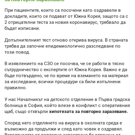
При пациентите, които са посочени като оздравели в
докладите, които се подават от Южна Корея, защото са с
2 отрицателни теста за новия коронавирус, трябвало да
бъдат изписани.
Допълнителният тест отново открива вируса. В страната
трябва да започне епидемиологично разследване по
този повод.
В изявлението на СЗО се посочва, че се работи в тясно
сътрудничество с експертите от Южна Корея. Важно е да
бъде потвърдено, че по време на вземането на материал
за изследване, всички процедури са били изпълнени
правилно.
У нас Началникът на детското отделение в Първа градска
болница в София, който влезе в конфликт с оперативния
щаб, също отхвърли
хипотезата за повторно заразяване.
Според него отделянето на вируса в околната среда е
възможно да продължи и след като човек е оздравял.