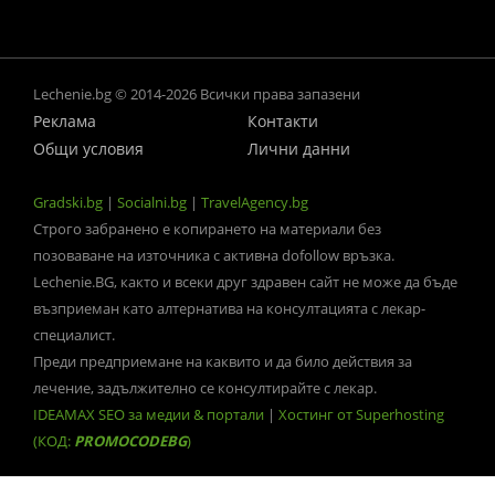
Lechenie.bg © 2014-2026 Всички права запазени
Реклама
Контакти
Общи условия
Лични данни
Gradski.bg
|
Socialni.bg
|
TravelAgency.bg
Строго забранено е копирането на материали без
позоваване на източника с активна dofollow връзка.
Lechenie.BG, както и всеки друг здравен сайт не може да бъде
възприеман като алтернатива на консултацията с лекар-
специалист.
Преди предприемане на каквито и да било действия за
лечение, задължително се консултирайте с лекар.
IDEAMAX SEO за медии & портали
|
Хостинг от Superhosting
(КОД:
PROMOCODEBG
)