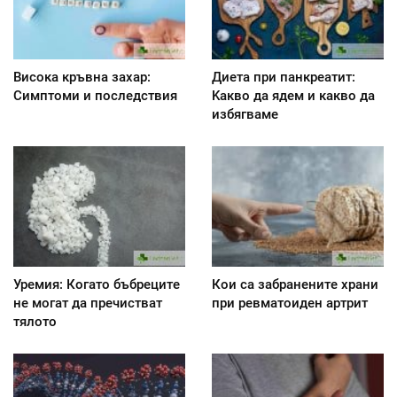
Висока кръвна захар:
Диета при панкреатит:
Симптоми и последствия
Kакво да ядем и какво да
избягваме
Уремия: Когато бъбреците
Кои са забранените храни
не могат да пречистват
при ревматоиден артрит
тялото