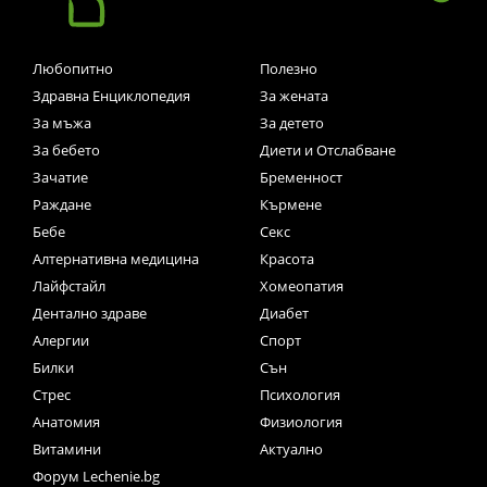
Любопитно
Полезно
Здравна Енциклопедия
За жената
За мъжа
За детето
За бебето
Диети и Отслабване
Зачатие
Бременност
Раждане
Кърмене
Бебе
Секс
Алтернативна медицина
Красота
Лайфстайл
Хомеопатия
Дентално здраве
Диабет
Алергии
Спорт
Билки
Сън
Стрес
Психология
Анатомия
Физиология
Витамини
Актуално
Форум Lechenie.bg