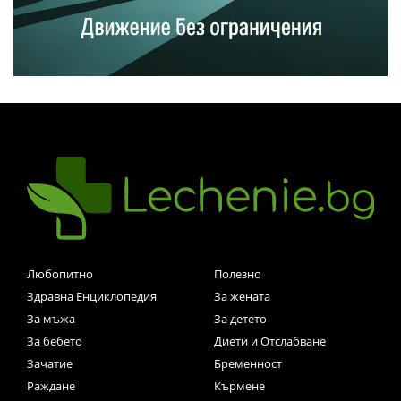
Любопитно
Полезно
Здравна Енциклопедия
За жената
За мъжа
За детето
За бебето
Диети и Отслабване
Зачатие
Бременност
Раждане
Кърмене