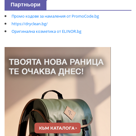
Партньори
Промо кодове за намаления от PromoCode.bg
https://dryclean.bg/
Оригинална козметика от ELINOR.bg