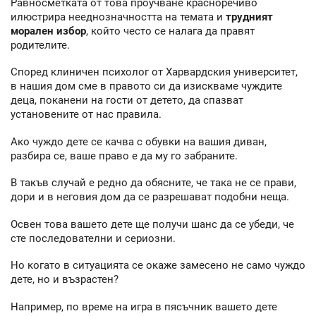
Равносметката от това проучване красноречиво
илюстрира нееднозначността на темата и
трудният
морален избор
, който често се налага да правят
родителите.
Според клиничен психолог от Харвардския университет,
в нашия дом сме в правото си да изискваме чуждите
деца, поканени на гости от детето, да спазват
установените от нас правила.
Ако чуждо дете се качва с обувки на вашия диван,
разбира се, ваше право е да му го забраните.
В такъв случай е редно да обясните, че така не се прави,
дори и в неговия дом да се разрешават подобни неща.
Освен това вашето дете ще получи шанс да се убеди, че
сте последователни и сериозни.
Но когато в ситуацията се окаже замесено не само чуждо
дете, но и възрастен?
Например, по време на игра в пясъчник вашето дете