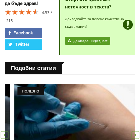
да бъде здрав!
неточност в текста?
★★★★★
★★★★★
★★★★★
4.53
Докладвайте за повече качествено
215
съдържание!
Facebook
Докладвай нередност
Twitter
Подобни статии
ПОЛЕЗНО