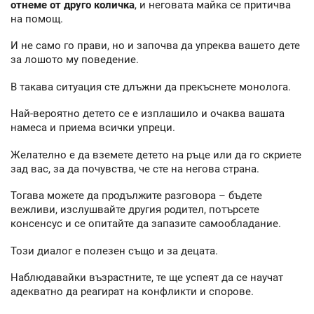
отнеме от друго количка
, и неговата майка се притичва
на помощ.
И не само го прави, но и започва да упреква вашето дете
за лошото му поведение.
В такава ситуация сте длъжни да прекъснете монолога.
Най-вероятно детето се е изплашило и очаква вашата
намеса и приема всички упреци.
Желателно е да вземете детето на ръце или да го скриете
зад вас, за да почувства, че сте на негова страна.
Тогава можете да продължите разговора – бъдете
вежливи, изслушвайте другия родител, потърсете
консенсус и се опитайте да запазите самообладание.
Този диалог е полезен също и за децата.
Наблюдавайки възрастните, те ще успеят да се научат
адекватно да реагират на конфликти и спорове.