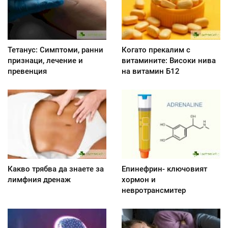
Тетанус: Симптоми, ранни
Когато прекалим с
признаци, лечение и
витамините: Високи нива
превенция
на витамин Б12
Какво трябва да знаете за
Епинефрин- ключовият
лимфния дренаж
хормон и
невротрансмитер