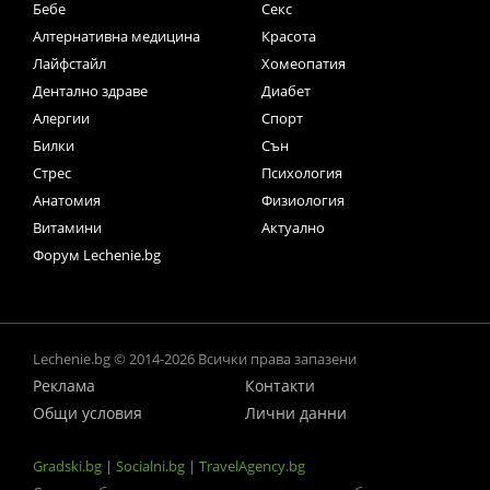
Бебе
Секс
Алтернативна медицина
Красота
Лайфстайл
Хомеопатия
Дентално здраве
Диабет
Алергии
Спорт
Билки
Сън
Стрес
Психология
Анатомия
Физиология
Витамини
Актуално
Форум Lechenie.bg
Lechenie.bg © 2014-2026 Всички права запазени
Реклама
Контакти
Общи условия
Лични данни
Gradski.bg
|
Socialni.bg
|
TravelAgency.bg