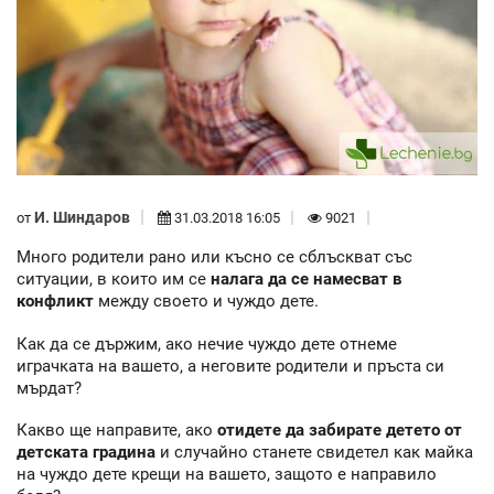
И. Шиндаров
от
31.03.2018 16:05
9021
Много родители рано или късно се сблъскват със
ситуации, в които им се
налага да се намесват в
конфликт
между своето и чуждо дете.
Как да се държим, ако нечие чуждо дете отнеме
играчката на вашето, а неговите родители и пръста си
мърдат?
Какво ще направите, ако
отидете да забирате детето от
детската градина
и случайно станете свидетел как майка
на чуждо дете крещи на вашето, защото е направило