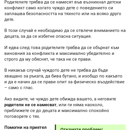
Родителите трябва да се намесят във възникнал детски
конфликт само когато чуждо дете с поведението си
заплашва безопасността на тяхното или на всяко друго
дете.
В този случай е необходимо да се отвлече вниманието на
децата, за да се избегне опасна ситуация.
И едва след това родителите трябва да се обърнат към
виновния за конфликта и максимално убедително и
строго да му обяснят, че така не се прави.
В никакъв случай чуждото дете не трябва да бъде
хващано за ръката, да бива бутано, и изобщо по какъвто
и да е начин да се прави опит за физическо въздействие
– само с глас.
Ако видите, че чуждо дете обижда вашето, а неговите
родители не се намесват
, или ги няма наоколо,
приближете се до децата и максимално спокойно
поговорете с тях.
Помогни на приятел
Открихте проблем/