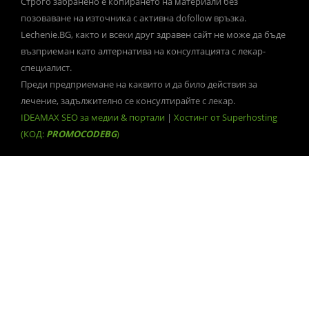
Строго забранено е копирането на материали без
позоваване на източника с активна dofollow връзка.
Lechenie.BG, както и всеки друг здравен сайт не може да бъде
възприеман като алтернатива на консултацията с лекар-
специалист.
Преди предприемане на каквито и да било действия за
лечение, задължително се консултирайте с лекар.
IDEAMAX SEO за медии & портали
|
Хостинг от Superhosting
(КОД:
PROMOCODEBG
)