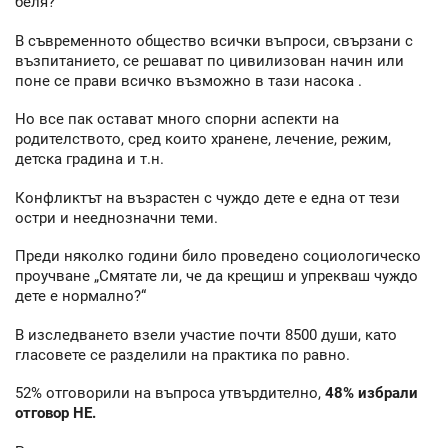
беля?
В съвременното общество всички въпроси, свързани с
възпитанието, се решават по цивилизован начин или
поне се прави всичко възможно в тази насока .
Но все пак остават много спорни аспекти на
родителството, сред които хранене, лечение, режим,
детска градина и т.н.
Конфликтът на възрастен с чуждо дете е една от тези
остри и нееднозначни теми.
Преди няколко години било проведено социологическо
проучване „Смятате ли, че да крещиш и упрекваш чуждо
дете е нормално?“
В изследването взели участие почти 8500 души, като
гласовете се разделили на практика по равно.
52% отговорили на въпроса утвърдително,
48% избрали
отговор НЕ.