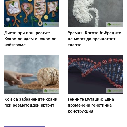
Диета при панкреатит:
Уремия: Когато бъбреците
Kакво да ядем и какво да
не могат да пречистват
избягваме
тялото
Кои са забранените храни
Генните мутации: Една
при ревматоиден артрит
променена генетична
конструкция