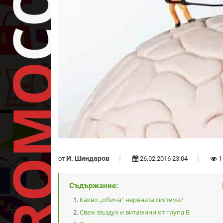
И. Шиндаров
от
26.02.2016 23:04
1
Съдържание:
Какво „обича“ нервната система?
Свеж въздух и витамини от група В