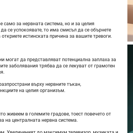
 само за нервната система, но и за целия
 да се успокоявате, то има смисъл да се обърнете
 откриете истинската причина за вашите тревоги.
ии могат да представляват потенциална заплаха за
ите заболявания трябва да се лекуват от грамотен
я.
разпространи върху нервните тъкан,
нкциите на целия организъм.
ито живеем в големите градове, тоест повечето от
ва на централната нервна система.
лем. Увеличеният до максимум телевизор, музиката и