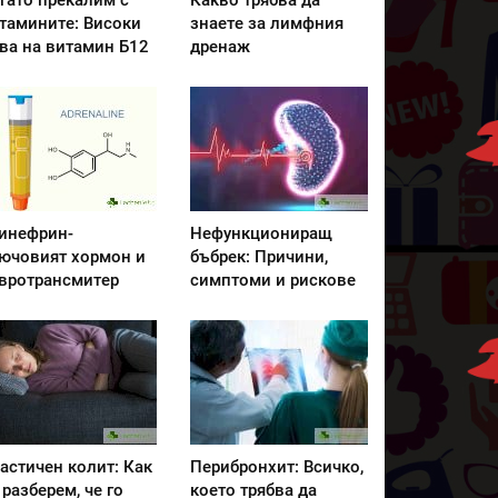
гато прекалим с
Какво трябва да
тамините: Високи
знаете за лимфния
ва на витамин Б12
дренаж
инефрин-
Нефункциониращ
ючовият хормон и
бъбрек: Причини,
вротрансмитер
симптоми и рискове
астичен колит: Как
Перибронхит: Всичко,
 разберем, че го
което трябва да