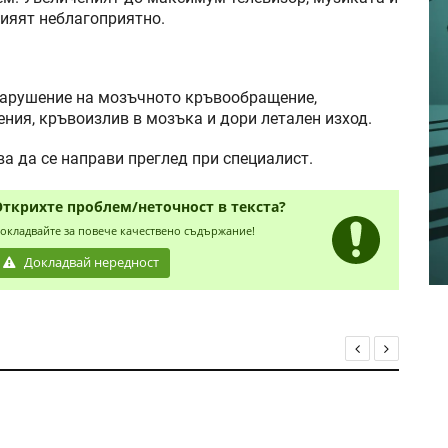
ияят неблагоприятно.
нарушение на мозъчното кръвообращение,
ения, кръвоизлив в мозъка и дори летален изход.
а да се направи преглед при специалист.
Открихте проблем/неточност в текста?
окладвайте за повече качествено съдържание!
Докладвай нередност