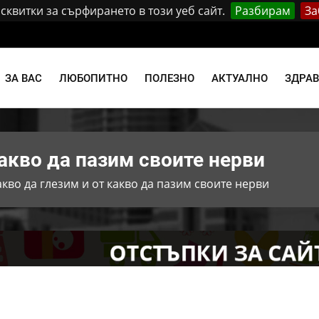
квитки за сърфирането в този уеб сайт.
Разбирам
За
и
ЗА ВАС
ЛЮБОПИТНО
ПОЛЕЗНО
АКТУАЛНО
ЗДРА
какво да пазим своите нерви
акво да глезим и от какво да пазим своите нерви