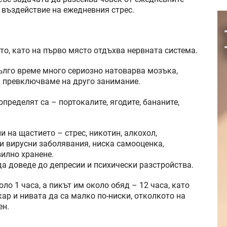
 въздействие на ежедневния стрес.
то, като на първо място отдъхва нервната система.
ълго време много сериозно натоварва мозъка,
а превключваме на друго занимание.
определят са – портокалите, ягодите, бананите,
 на щастието – стрес, никотин, алкохол,
и вирусни заболявания, ниска самооценка,
илно хранене.
а доведе до депресии и психически разстройства.
ло 1 часа, а пикът им около обяд – 12 часа, като
ар и нивата да са малко по-ниски, отколкото на
ен.