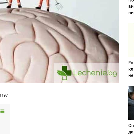
Ко
ви
ни
Еп
кл
не
1197
Сп
да