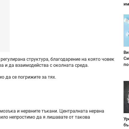
им
Ви
Си
 регулирана структура, благодарение на която човек
по
ира и да взаимодейства с околната среда.
мо да се погрижите за тях.
 мозъка и нервните тъкани. Централната нервна
било непростимо да я лишавате от такова
Ур
бъ