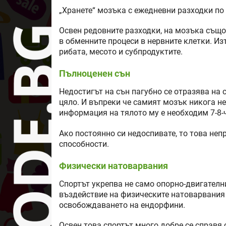
„Хранете“ мозъка с ежедневни разходки по 
Освен редовните разходки, на мозъка също
в обменните процеси в нервните клетки. Из
рибата, месото и субпродуктите.
Пълноценен сън
Недостигът на сън пагубно се отразява на 
цяло. И въпреки че самият мозък никога не
информация на тялото му е необходим 7-8-
Ако постоянно си недоспивате, то това неп
способности.
Физически натоварвания
Спортът укрепва не само опорно-двигателн
въздействие на физическите натоварвания 
освобождаването на ендорфини.
Освен това спортът много добре се справя 