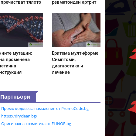
 пречистват тялото
ревматоиден артрит
нните мутации:
Еритема мултиформе:
на променена
Симптоми,
нетична
диагностика и
нструкция
лечение
Партньори
Промо кодове за намаления от PromoCode.bg
https://dryclean.bg/
Оригинална козметика от ELINOR.bg