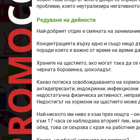
проблеми, което неутрализира негативното
Редуване на дейности
Най-добрият отдих е смяната на занимание
Концентрацията върху едно и също нещо д
поради което е важно от време на време д
Храните на щастието, ако могат така да се 
черната боровинка, шоколадът.
Какво потиска освобождаването на хормони
антидепресанти, ендокринни, инфекциозни 
недостатъчна физическа активност, неправ
Недостигът на хормони на щастието може д
Най-ниското им ниво е към през нощта –око
към 17 часа се наблюдава вторият пик, мак
обяд, това се свързва с края на работния д