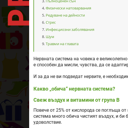
Пълноценен сън
Физически натоварвания
Редуване на дейности
Стрес
Инфекциозни заболявания
Шум
Травми на главата
Нервната система на човека е великолепно
е способен да мисли, чувства, да се адапт
И за да не ви подведат нервите, е необходи
Какво „обича“ нервната система?
Свеж въздух и витамини от група В
Повече от 25% от кислорода се поглъща от
система много обича чистият въздух, и би 
удоволствие.