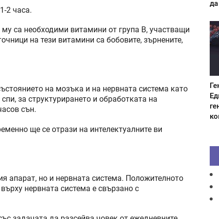
да
1-2 часа.
 му са необходими витамини от група В, участващи
точници на тези витамини са бобовите, зърнените,
Ге
състоянието на мозъка и на нервната система като
Ед
 спи, за структурирането и обработката на
ге
часов сън.
ко
ременно ще се отрази на интелектуалните ви
ия апарат, но и нервната система. Положителното
върху нервната система е свързано с
със задачата да разсейва човек от ежедневните