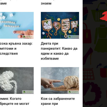
аме
знаем
сока кръвна захар:
Диета при
мптоми и
панкреатит: Kакво да
следствия
ядем и какво да
избягваме
емия: Когато
Кои са забранените
бреците не могат
храни при