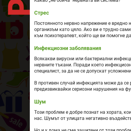
Какво „не обича“ нервната ви система?
Стрес
Постоянното нервно напрежение е вредно не
организъм като цяло. Ако ви е трудно сами
към психотерапевт, който ще ви помогне да
Инфекциозни заболявания
Всякакви вирусни или бактериални инфекц
нервните тъкани. Поради което инфекциозн
специалист, за да не се допускат усложнени
В противен случай инфекцията може да се 
предизвиквайки сериозни нарушения на фу
Шум
Този проблем е добре познат на хората, ко
нас. Шумът от улицата негативно въздейст
Но и у дома не сме защитени от този проб