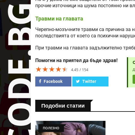
прочие източници на шума постоянно ни вл
Травми на главата
Черепно-мозъчните травми са причина за 
последствията от което са психични наруш
При травми на главата задължително трябв
Помогни на приятел да бъде здрав!
★★★★★
★★★★★
★★★★★
4.45
154
Д
Facebook
Twitter
Подобни статии
ПОЛЕЗНО