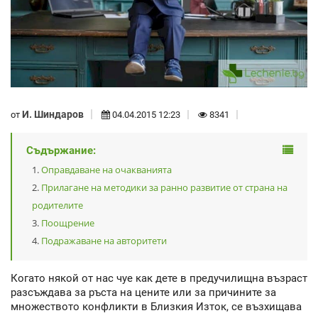
И. Шиндаров
от
04.04.2015 12:23
8341
Съдържание:
Оправдаване на очакванията
Прилагане на методики за ранно развитие от страна на
родителите
Поощрение
Подражаване на авторитети
Когато някой от нас чуе как дете в предучилищна възраст
разсъждава за ръста на цените или за причините за
множеството конфликти в Близкия Изток, се възхищава