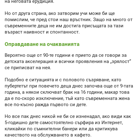
на неговата ерудиция.
Но от друга страна, ако затворим учи може би ще
помислим, че пред стои наш връстник. Защо на много от
съвременните деца не им достига присъщата за тази
възраст наивност и спонтанност.
Оправдаване на очакванията
Вероятно още от 90-те години е прието да се говори за
детската акселерация и всички проявления на „зрялост“
се приписват на нея.
Подобно е ситуацията и с половото съзряване, като
пубертетът при повечето деца днес започва още от 9-тата
година, а някои сключват брак на 16 години, макар това
да е по-скоро изключение, тъй като съвременната жена
все по-късно ражда първото си дете.
Но все пак днес никой не би се изненадал, ако види как
5-годишно дете самостоятелно сърфира из Интернет,
кликайки по съмнителни банери или да критикува
качеството на обслужването в кафето.