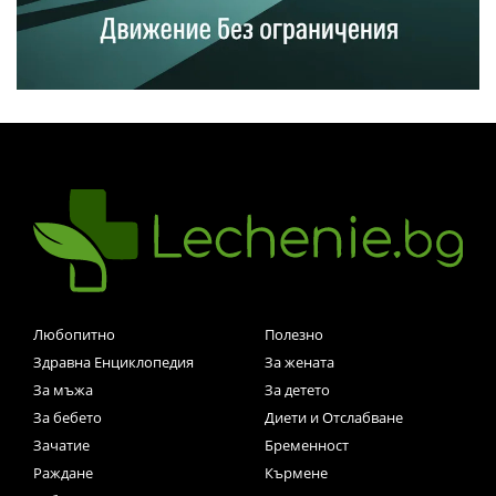
Любопитно
Полезно
Здравна Енциклопедия
За жената
За мъжа
За детето
За бебето
Диети и Отслабване
Зачатие
Бременност
Раждане
Кърмене