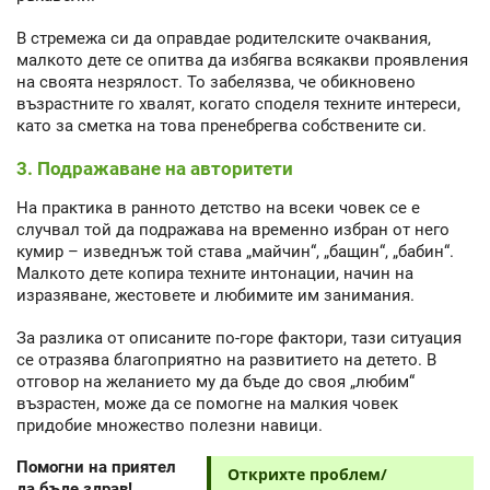
В стремежа си да оправдае родителските очаквания,
малкото дете се опитва да избягва всякакви проявления
на своята незрялост. То забелязва, че обикновено
възрастните го хвалят, когато споделя техните интереси,
като за сметка на това пренебрегва собствените си.
3. Подражаване на авторитети
На практика в ранното детство на всеки човек се е
случвал той да подражава на временно избран от него
кумир – изведнъж той става „майчин“, „бащин“, „бабин“.
Малкото дете копира техните интонации, начин на
изразяване, жестовете и любимите им занимания.
За разлика от описаните по-горе фактори, тази ситуация
се отразява благоприятно на развитието на детето. В
отговор на желанието му да бъде до своя „любим“
възрастен, може да се помогне на малкия човек
придобие множество полезни навици.
Помогни на приятел
Открихте проблем/
да бъде здрав!