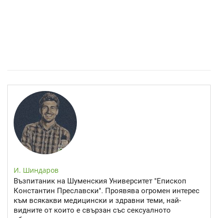
Спастичен колит: Как да разберем, че го имаме
И. Шиндаров
Възпитаник на Шуменския Университет "Епископ
Константин Преславски". Проявява огромен интерес
към всякакви медицински и здравни теми, най-
видните от които е свързан със сексуалното