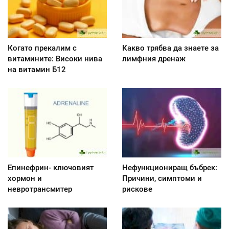
Когато прекалим с
Какво трябва да знаете за
витамините: Високи нива
лимфния дренаж
на витамин Б12
Епинефрин- ключовият
Нефункциониращ бъбрек:
хормон и
Причини, симптоми и
невротрансмитер
рискове