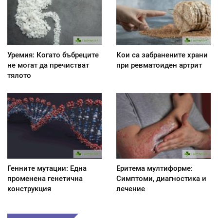
Уремия: Когато бъбреците
Кои са забранените храни
не могат да пречистват
при ревматоиден артрит
тялото
Генните мутации: Една
Еритема мултиформе:
променена генетична
Симптоми, диагностика и
конструкция
лечение