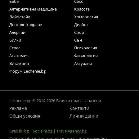
Бебе
Секс
Алтернативна медицина
Красота
Лайфстайл
Хомеопатия
Дентално здраве
Диабет
Алергии
Спорт
Билки
Сън
Стрес
Психология
Анатомия
Физиология
Витамини
Актуално
Форум Lechenie.bg
Lechenie.bg © 2014-2026 Всички права запазени
Реклама
Контакти
Общи условия
Лични данни
Gradski.bg
|
Socialni.bg
|
TravelAgency.bg
Строго забранено е копирането на материали без