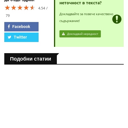
неточност в текста?
★★★★★
★★★★★
★★★★★
4.54
Докладвайте за повече качествено
79
съдържание!
Facebook
Докладвай нередност
Twitter
Подобни статии
ПОЛЕЗНО