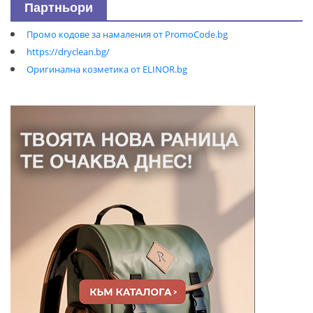
Партньори
Промо кодове за намаления от PromoCode.bg
https://dryclean.bg/
Оригинална козметика от ELINOR.bg