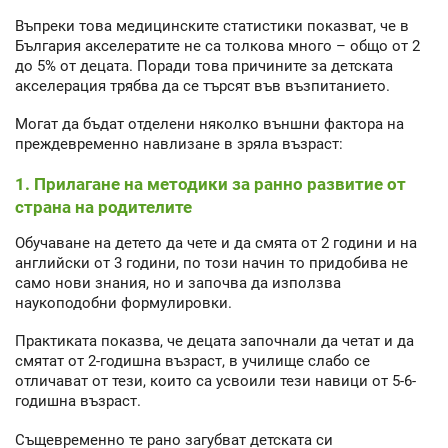
Въпреки това медицинските статистики показват, че в
България акселератите не са толкова много – общо от 2
до 5% от децата. Поради това причините за детската
акселерация трябва да се търсят във възпитанието.
Могат да бъдат отделени няколко външни фактора на
преждевременно навлизане в зряла възраст:
1. Прилагане на методики за ранно развитие от
страна на родителите
Обучаване на детето да чете и да смята от 2 години и на
английски от 3 години, по този начин то придобива не
само нови знания, но и започва да използва
наукоподобни формулировки.
Практиката показва, че децата започнали да четат и да
смятат от 2-годишна възраст, в училище слабо се
отличават от тези, които са усвоили тези навици от 5-6-
годишна възраст.
Същевременно те рано загубват детската си