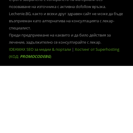
позоваване на източника с активна dofollow връзка.
Lechenie.BG, както и всеки друг здравен сайт не може да бъде
възприеман като алтернатива на консултацията с лекар-
специалист.
Преди предприемане на каквито и да било действия за
лечение, задължително се консултирайте с лекар.
IDEAMAX SEO за медии & портали
|
Хостинг от Superhosting
(КОД:
PROMOCODEBG
)