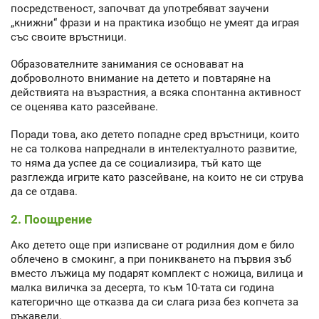
посредственост, започват да употребяват заучени
„книжни“ фрази и на практика изобщо не умеят да играя
със своите връстници.
Образователните занимания се основават на
доброволното внимание на детето и повтаряне на
действията на възрастния, а всяка спонтанна активност
се оценява като разсейване.
Поради това, ако детето попадне сред връстници, които
не са толкова напреднали в интелектуалното развитие,
то няма да успее да се социализира, тъй като ще
разглежда игрите като разсейване, на които не си струва
да се отдава.
2. Поощрение
Ако детето още при изписване от родилния дом е било
облечено в смокинг, а при поникването на първия зъб
вместо лъжица му подарят комплект с ножица, вилица и
малка виличка за десерта, то към 10-тата си година
категорично ще отказва да си слага риза без копчета за
ръкавели.