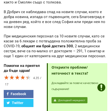
както и Смолян също с толкова.
В Добрич се наблюдава спад на новите случаи, което е
добра новина, изпада от първенците, сега Благоевград е
на дневен ред, който е все след София или преди нея по
нови случаи.
При медицинския персонал са 10 новите случаи, като се
касае за 6 лекари с потвърдена положителна проба за
COVID-19,
общият им брой достига 300
, 2 медицински
сестри, вече са по-малко от докторите – 291, 1 санитар и
още 1 един от категорията на друг медицински персонал.
Помогни на приятел
Открихте проблем/
да бъде здрав!
неточност в текста?
★★★★★
★★★★★
★★★★★
4.35
Докладвайте за повече качествено
17
съдържание!
Facebook
Докладвай нередност
Twitter