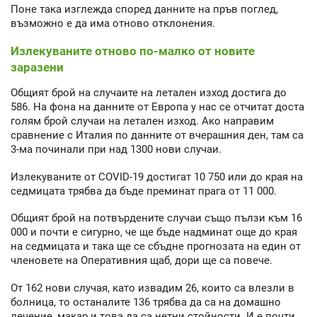
Поне така изглежда според данните на пръв поглед,
възможно е да има отново отклонения.
Излекуваните отново по-малко от новите
заразени
Общият брой на случаите на летален изход достига до
586. На фона на данните от Европа у нас се отчитат доста
голям брой случаи на летален изход. Ако направим
сравнение с Италия по данните от вчерашния ден, там са
3-ма починали при над 1300 нови случаи.
Излекуваните от COVID-19 достигат 10 750 или до края на
седмицата трябва да бъде преминат прага от 11 000.
Общият брой на потвърдените случаи също пълзи към 16
000 и почти е сигурно, че ще бъде надминат още до края
на седмицата и така ще се сбъдне прогнозата на един от
членовете на Оперативния щаб, дори ще са повече.
От 162 нови случая, като извадим 26, които са влезли в
болница, то останалите 136 трябва да са на домашно
лечение, макар и това да са нетни стойности. И е почти