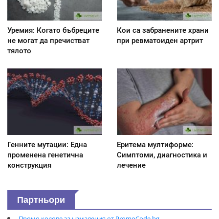
Уремия: Когато бъбреците
Кои са забранените храни
не могат да пречистват
при ревматоиден артрит
тялото
Генните мутации: Една
Еритема мултиформе:
променена генетична
Симптоми, диагностика и
конструкция
лечение
Партньори
Промо кодове за намаления от PromoCode.bg