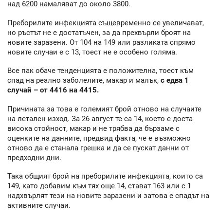
над 6200 намаляват до около 3800.
Преборилите инфекцията същевременно се увеличават,
но ръстът не е достатъчен, за да прехвърли броят на
новите заразени. От 104 на 149 или разликата спрямо
новите случаи е с 13, тоест не е особено голяма.
Все пак обаче тенденцията е положителна, тоест към
спад на реално заболелите, макар и малък,
с едва 1
случай – от 4416 на 4415.
Причината за това е големият брой отново на случаите
на летален изход. За 26 август те са 14, което е доста
висока стойност, макар и не трябва да бързаме с
оценките на данните, предвид факта, че е възможно
отново да е станала грешка и да се пускат данни от
предходни дни.
Така общият брой на преборилите инфекцията, които са
149, като добавим към тях още 14, стават 163 или с 1
надхвърлят тези на новите заразени и затова е спадът на
активните случаи.