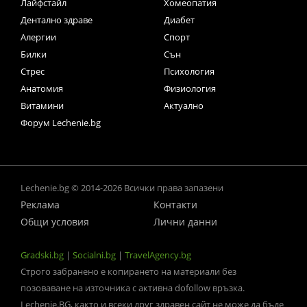
Лайфстайл
Хомеопатия
Дентално здраве
Диабет
Алергии
Спорт
Билки
Сън
Стрес
Психология
Анатомия
Физиология
Витамини
Актуално
Форум Lechenie.bg
Lechenie.bg © 2014-2026 Всички права запазени
Реклама
Контакти
Общи условия
Лични данни
Gradski.bg
|
Socialni.bg
|
TravelAgency.bg
Строго забранено е копирането на материали без
позоваване на източника с активна dofollow връзка.
Lechenie.BG, както и всеки друг здравен сайт не може да бъде