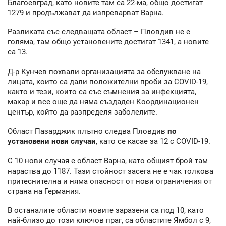
Благоевград, като новите там са 22-ма, общо достигат
1279 и продължават да изпреварват Варна.
Разликата със следващата област – Пловдив не е
голяма, там общо установените достигат 1341, а новите
са 13.
Д-р Кунчев похвали организацията за обслужване на
лицата, които са дали положителни проби за COVID-19,
както и тези, които са със съмнения за инфекцията,
макар и все още да няма създаден Координационен
център, който да разпределя заболелите.
Област Пазарджик плътно следва Пловдив
по
установени нови случаи
, като се касае за 12 с COVID-19.
С 10 нови случая е област Варна, като общият брой там
нараства до 1187. Тази стойност засега не е чак толкова
притеснителна и няма опасност от нови ограничения от
страна на Германия.
В останалите области новите заразени са под 10, като
най-близо до този ключов праг, са областите Ямбол с 9,