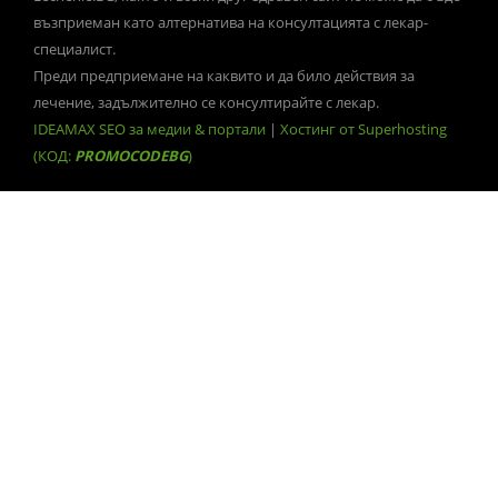
възприеман като алтернатива на консултацията с лекар-
специалист.
Преди предприемане на каквито и да било действия за
лечение, задължително се консултирайте с лекар.
IDEAMAX SEO за медии & портали
|
Хостинг от Superhosting
(КОД:
PROMOCODEBG
)