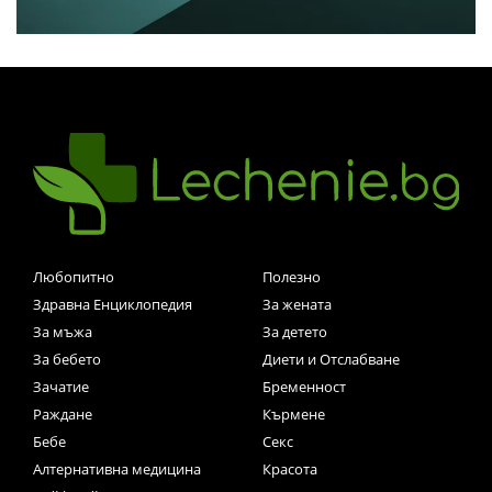
Любопитно
Полезно
Здравна Енциклопедия
За жената
За мъжа
За детето
За бебето
Диети и Отслабване
Зачатие
Бременност
Раждане
Кърмене
Бебе
Секс
Алтернативна медицина
Красота