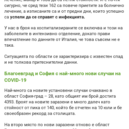
сигурно, че сред тези 162 са повече приетите за болнично
лечение, а изписаните са и от предни дни, които успешно
са
успели да се справят с инфекцията.
У нас в броя на хоспитализираните се включва и този на
заболелите в интензивно отделение, докато прави
впечатление по данните от Италия, че това съвсем не е
така.
Ситуацията по области се характеризира с известен спад
и не толкова притеснителни данни.
Благоевград и София с най-много нови случаи на
COVID-19
Най-много са новите установени случаи очаквано в
област София-град – 28, като общият им брой достига
4393. Броят на новите заразени е много далеч като
стойност от пика от 140, който бе отчетен на 10 юли и бе
своеобразен рекорд за столицата.
На второ място по нови заразени отново е област