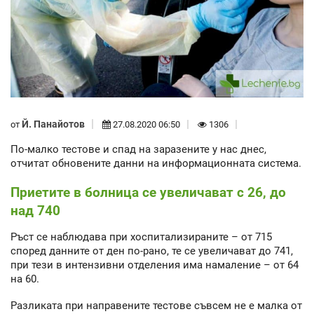
Й. Панайотов
от
27.08.2020 06:50
1306
По-малко тестове и спад на заразените у нас днес,
отчитат обновените данни на информационната система.
Приетите в болница се увеличават с 26, до
над 740
Ръст се наблюдава при хоспитализираните – от 715
според данните от ден по-рано, те се увеличават до 741,
при тези в интензивни отделения има намаление – от 64
на 60.
Разликата при направените тестове съвсем не е малка от