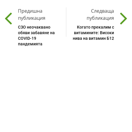
Предишна
Следваща
публикация
публикация
СЗО неочаквано
Когато прекалим с
обяви забавяне на
витамините: Високи
COVID-19
нива на витамин Б12
пандемията