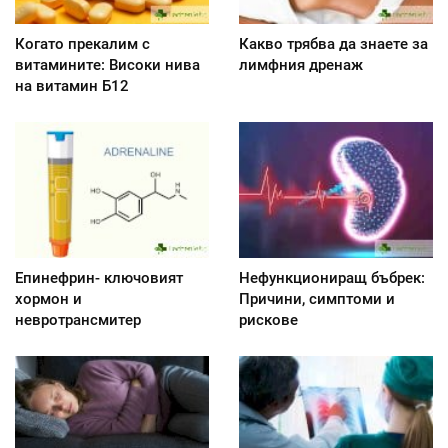
Когато прекалим с
Какво трябва да знаете за
витамините: Високи нива
лимфния дренаж
на витамин Б12
Епинефрин- ключовият
Нефункциониращ бъбрек:
хормон и
Причини, симптоми и
невротрансмитер
рискове