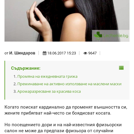
И. Шиндаров
от
18.06.2017 15:23
9647
Съдържание:
Промяна на ежедневната грижа
Преминаване на активно използване на маслени маски
Аромаразресване за красива коса
Когато поискат кардинално да променят външността си,
жените прибягват най-често си боядисват косата.
Но посещението дори и на най-известния фризьорски
салон не може да предпази фризьора от случайни