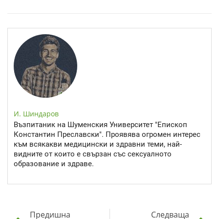
Спастичен колит: Как да разберем, че го имаме
И. Шиндаров
Възпитаник на Шуменския Университет "Епископ
Константин Преславски". Проявява огромен интерес
към всякакви медицински и здравни теми, най-
видните от които е свързан със сексуалното
образование и здраве.
Предишна
Следваща