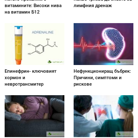
витамините: Високи нива
лимфния дренаж
на витамин Б12
Епинефрин- ключовият
Нефункциониращ бъбрек:
хормон и
Причини, симптоми и
невротрансмитер
рискове