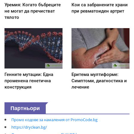
Уремия: Когато бъбреците
Кои са забранените храни
не могат да пречистват
при ревматоиден артрит
тялото
Генните мутации: Една
Еритема мултиформе:
променена генетична
Симптоми, диагностика и
конструкция
лечение
Партньори
Промо кодове за намаления от PromoCode.bg
https://dryclean.bg/