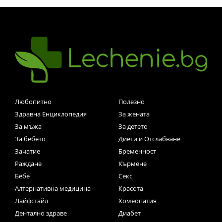
Любопитно
Полезно
Здравна Енциклопедия
За жената
За мъжа
За детето
За бебето
Диети и Отслабване
Зачатие
Бременност
Раждане
Кърмене
Бебе
Секс
Алтернативна медицина
Красота
Лайфстайл
Хомеопатия
Дентално здраве
Диабет