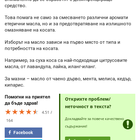
средство.
Това помага не само за смесването различни аромати
етерични масла, но и за предотвратяване на излишното
омазняване на косата.
Изборът на масло зависи на първо място от типа и
потребността на косата.
Например, за суха коса са най-подходящи цитрусовите
масла, от лавандула, лайка, иланг-иланг.
За мазни – масло от чаено дърво, мента, мелиса, кедър,
кипарис.
Помогни на приятел
Открихте проблем/
да бъде здрав!
неточност в текста?
★★★★★
★★★★★
★★★★★
4.51
Докладвайте за повече качествено
164
съдържание!
Facebook