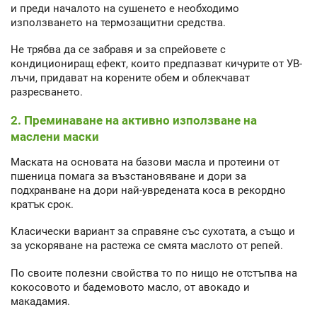
и преди началото на сушенето е необходимо
използването на термозащитни средства.
Не трябва да се забравя и за спрейовете с
кондициониращ ефект, които предпазват кичурите от УВ-
лъчи, придават на корените обем и облекчават
разресването.
2. Преминаване на активно използване на
маслени маски
Маската на основата на базови масла и протеини от
пшеница помага за възстановяване и дори за
подхранване на дори най-увредената коса в рекордно
кратък срок.
Класически вариант за справяне със сухотата, а също и
за ускоряване на растежа се смята маслото от репей.
По своите полезни свойства то по нищо не отстъпва на
кокосовото и бадемовото масло, от авокадо и
макадамия.