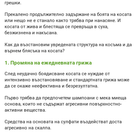
грешки.
Прекалено продължително задържане на боята на косата
или нещо не е станало както трябва при нанасяне. И
косата от жива и блестяща се превръща в суха,
безжизнена и накъсана.
Как да възстановим увредената структура на косъма и да
върнем блясъка на косата?
1. Промяна на ежедневната грижа
След неудачно боядисване косата се нуждае от
интензивно възстановяване и стандартната грижа може
да се окаже неефективна и безрезултатна.
Първо трябва да предпочетем шампоани с мека миеща
основа, които не съдържат агресивни повърхностно-
активни вещества.
Средства на основата на сулфати въздействат доста
агресивно на скалпа.