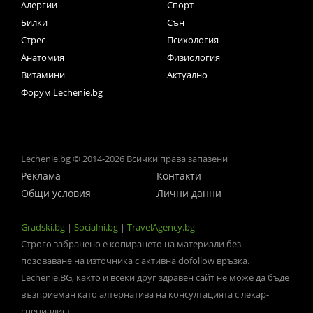
Алергии
Спорт
Билки
Сън
Стрес
Психология
Анатомия
Физиология
Витамини
Актуално
Форум Lechenie.bg
Lechenie.bg © 2014-2026 Всички права запазени
Реклама
Контакти
Общи условия
Лични данни
Gradski.bg
|
Socialni.bg
|
TravelAgency.bg
Строго забранено е копирането на материали без
позоваване на източника с активна dofollow връзка.
Lechenie.BG, както и всеки друг здравен сайт не може да бъде
възприеман като алтернатива на консултацията с лекар-
специалист.