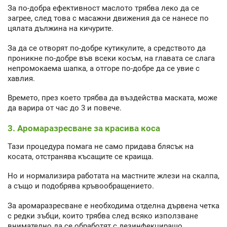
За по-добра ефективност маслото трябва леко да се
загрее, след това с масажни движения да се нанесе по
цялата дължина на кичурите.
За да се отворят по-добре кутикулите, а средството да
проникне по-добре във всеки косъм, на главата се слага
непромокаема шапка, а отгоре по-добре да се увие с
хавлия.
Времето, през което трябва да въздейства маската, може
да варира от час до 3 и повече.
3. Аромаразресване за красива коса
Тази процедура помага не само придава блясък на
косата, отстранява късащите се краища.
Но и нормализира работата на мастните жлези на скалпа,
а също и подобрява кръвообращението.
За аромаразресване е необходима отделна дървена четка
с редки зъбци, които трябва след всяко използване
внимателно да се обработят с дезинфекциращо