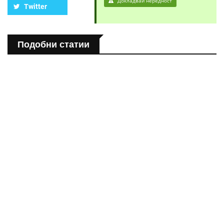
Докладвай нередност
Twitter
Подобни статии
ПОЛЕЗНО
Спастичен колит: Как да разберем, че го имаме
ПОЛЕЗНО