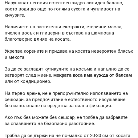
Нарушават неговия естествен хидро-липиден баланс,
което води до още по-голяма сухота и чупливост на
кичурите.
Наличието на растителни екстракти, етерични масла,
пчелен восък и глицерин в състава на шампоана
благотворно влияе на косата.
Укрепва корените и придава на косата невероятен блясък
и мекота.
За да се загладят кутикулите на косъма и напълно да се
затворят след миене,
мократа коса има нужда от балсам
или от кондиционер.
На първо време, не е препоръчително използването на
сешоари, за предпочитане е естественото изсушаване
без използване на средства за силна фиксация.
Ако пък без можете без сешоар, не трябва да забравяте
за спазването на безопасно разстояние.
Трябва да се държи на не по-малко от 20-30 см от косата