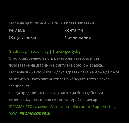
Lechenie.bg © 2014-2026 Всички права запазени
Реклама
Контакти
Общи условия
Лични данни
Gradski.bg
|
Socialni.bg
|
TravelAgency.bg
Строго забранено е копирането на материали без
позоваване на източника с активна dofollow връзка.
Lechenie.BG, както и всеки друг здравен сайт не може да бъде
възприеман като алтернатива на консултацията с лекар-
специалист.
Преди предприемане на каквито и да било действия за
лечение, задължително се консултирайте с лекар.
IDEAMAX SEO за медии & портали
|
Хостинг от Superhosting
(КОД:
PROMOCODEBG
)