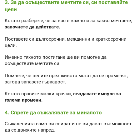
3. За да осъществите мечтите си, си поставяйте
цели
Когато разберете, че за вас е важно и за какво мечтаете,
започнете да действате.
Поставете си дългосрочни, междинни и краткосрочни
цели.
Именно тяхното постигане ще ви помогне да
осъществите мечтите си.
Помнете, че целите през живота могат да се променят,
затова запазете гъвкавост.
Когато правите малки крачки,
създавате импулс за
големи промени.
4. Спрете да съжалявате за миналото
Съжаленията само ви спират и не ви дават възможност
да се движите напред.