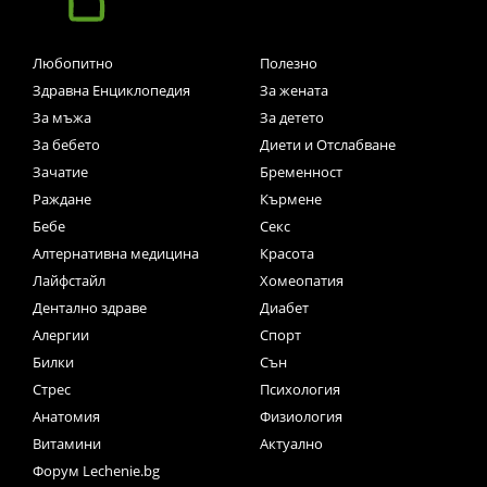
Любопитно
Полезно
Здравна Енциклопедия
За жената
За мъжа
За детето
За бебето
Диети и Отслабване
Зачатие
Бременност
Раждане
Кърмене
Бебе
Секс
Алтернативна медицина
Красота
Лайфстайл
Хомеопатия
Дентално здраве
Диабет
Алергии
Спорт
Билки
Сън
Стрес
Психология
Анатомия
Физиология
Витамини
Актуално
Форум Lechenie.bg