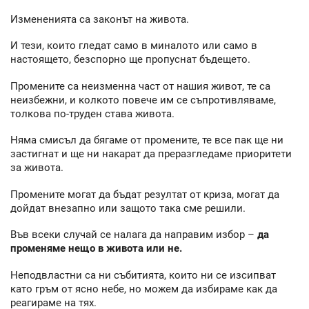
Измененията са законът на живота.
И тези, които гледат само в миналото или само в
настоящето, безспорно ще пропуснат бъдещето.
Промените са неизменна част от нашия живот, те са
неизбежни, и колкото повече им се съпротивляваме,
толкова по-труден става живота.
Няма смисъл да бягаме от промените, те все пак ще ни
застигнат и ще ни накарат да преразгледаме приоритети
за живота.
Промените могат да бъдат резултат от криза, могат да
дойдат внезапно или защото така сме решили.
Във всеки случай се налага да направим избор –
да
променяме нещо в живота или не.
Неподвластни са ни събитията, които ни се изсипват
като гръм от ясно небе, но можем да избираме как да
реагираме на тях.