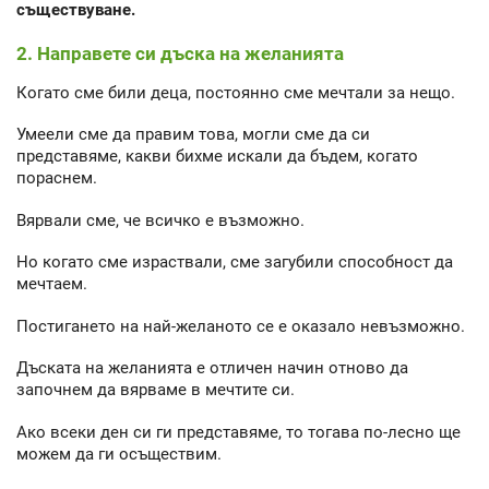
съществуване.
2. Направете си дъска на желанията
Когато сме били деца, постоянно сме мечтали за нещо.
Умеели сме да правим това, могли сме да си
представяме, какви бихме искали да бъдем, когато
пораснем.
Вярвали сме, че всичко е възможно.
Но когато сме израствали, сме загубили способност да
мечтаем.
Постигането на най-желаното се е оказало невъзможно.
Дъската на желанията е отличен начин отново да
започнем да вярваме в мечтите си.
Ако всеки ден си ги представяме, то тогава по-лесно ще
можем да ги осъществим.