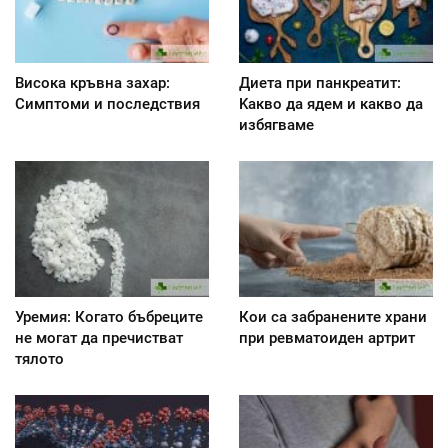
Висока кръвна захар:
Диета при панкреатит:
Симптоми и последствия
Kакво да ядем и какво да
избягваме
Уремия: Когато бъбреците
Кои са забранените храни
не могат да пречистват
при ревматоиден артрит
тялото