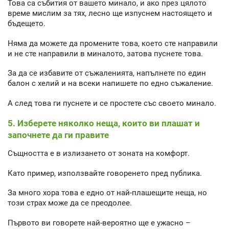
Това са събития от вашето минало, и ако през цялото
време мислим за тях, лесно ще изпуснем настоящето и
бъдещето.
Няма да можете да промените това, което сте направили
и не сте направили в миналото, затова пуснете това.
За да се избавите от съжаленията, напълнете по един
балон с хелий и на всеки напишете по едно съжаление.
А след това ги пуснете и се простете със своето минало.
5. Изберете няколко неща, които ви плашат и
започнете да ги правите
Същността е в излизането от зоната на комфорт.
Като пример, използвайте говоренето пред публика.
За много хора това е едно от най-плашещите неща, но
този страх може да се преодолее.
Първото ви говорете най-вероятно ще е ужасно –