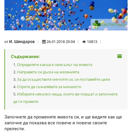
И. Шиндаров
от
26.01.2018 20:04
10813
Съдържание:
Определете какъв е смисълът на живота
Направете си дъска на желанията
За да осъществите мечтите си, си поставяйте цели
Спрете да съжалявате за миналото
Изберете няколко неща, които ви плашат и започнете
да ги правите
Започнете да променяте живота си, и ще видите как ще
започне да показва все повече и повече своите
прелести.