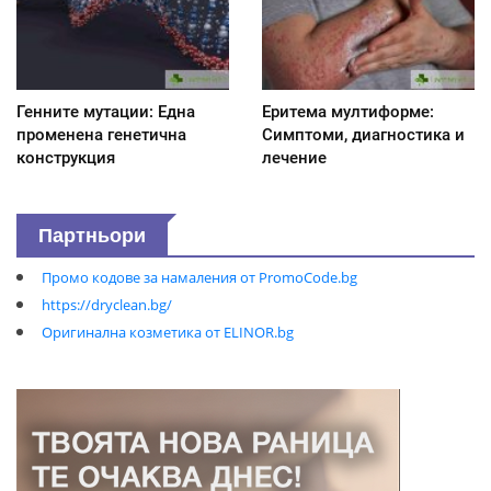
Генните мутации: Една
Еритема мултиформе:
променена генетична
Симптоми, диагностика и
конструкция
лечение
Партньори
Промо кодове за намаления от PromoCode.bg
https://dryclean.bg/
Оригинална козметика от ELINOR.bg