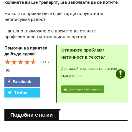
коленете ви ще треперят, ще започвате да се потите.
Но когато приключите с речта, ще почувствате
неописуема радост.
Напълно възможно е с времето да станете
професионален мотивационен оратор.
Помогни на приятел
Открихте проблем/
да бъде здрав!
неточност в текста?
★★★★★
★★★★★
★★★★★
4.53
Докладвайте за повече качествено
95
съдържание!
Facebook
Докладвай нередност
Twitter
Подобни статии