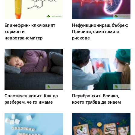
Епинефрин- ключовият
Нефункциониращ бъбрек:
хормон и
Причини, симптоми и
невротрансмитер
рискове
Спастичен колит: Как да
Перибронхит: Всичко,
разберем, че го имаме
което трябва да знаем