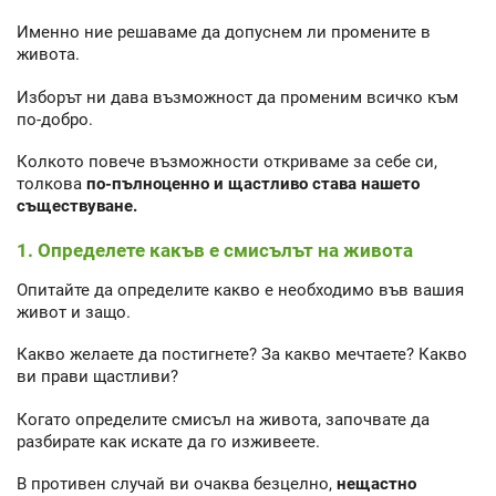
Именно ние решаваме да допуснем ли промените в
живота.
Изборът ни дава възможност да променим всичко към
по-добро.
Колкото повече възможности откриваме за себе си,
толкова
по-пълноценно и щастливо става нашето
съществуване.
1. Определете какъв е смисълът на живота
Опитайте да определите какво е необходимо във вашия
живот и защо.
Какво желаете да постигнете? За какво мечтаете? Какво
ви прави щастливи?
Когато определите смисъл на живота, започвате да
разбирате как искате да го изживеете.
В противен случай ви очаква безцелно,
нещастно