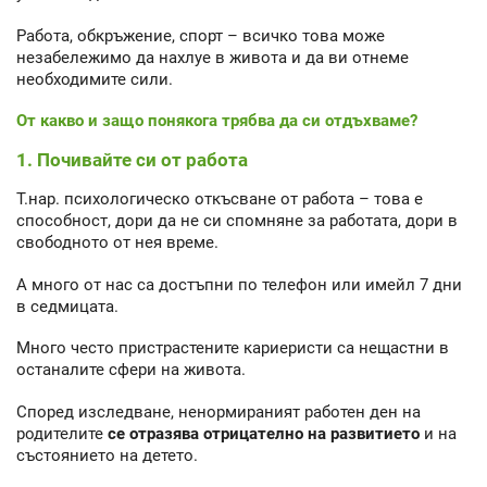
Работа, обкръжение, спорт – всичко това може
незабележимо да нахлуе в живота и да ви отнеме
необходимите сили.
От какво и защо понякога трябва да си отдъхваме?
1. Почивайте си от работа
Т.нар. психологическо откъсване от работа – това е
способност, дори да не си спомняне за работата, дори в
свободното от нея време.
А много от нас са достъпни по телефон или имейл 7 дни
в седмицата.
Много често пристрастените кариеристи са нещастни в
останалите сфери на живота.
Според изследване, ненормираният работен ден на
родителите
се отразява отрицателно на развитието
и на
състоянието на детето.