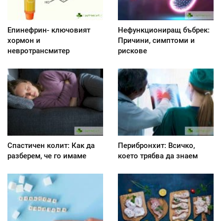
Епинефрин- ключовият
Нефункциониращ бъбрек:
хормон и
Причини, симптоми и
невротрансмитер
рискове
Спастичен колит: Как да
Перибронхит: Всичко,
разберем, че го имаме
което трябва да знаем