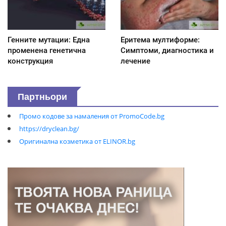
Генните мутации: Една
Еритема мултиформе:
променена генетична
Симптоми, диагностика и
конструкция
лечение
Партньори
Промо кодове за намаления от PromoCode.bg
https://dryclean.bg/
Оригинална козметика от ELINOR.bg