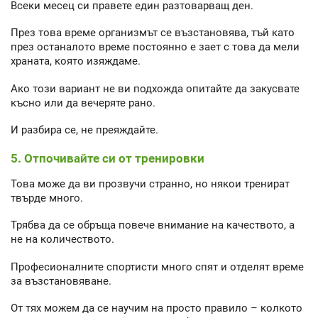
Всеки месец си правете един разтоварващ ден.
През това време организмът се възстановява, тъй като
през останалото време постоянно е зает с това да мели
храната, която изяждаме.
Ако този вариант не ви подхожда опитайте да закусвате
късно или да вечеряте рано.
И разбира се, не преяждайте.
5. Отпочивайте си от тренировки
Това може да ви прозвучи странно, но някои тренират
твърде много.
Трябва да се обръща повече внимание на качеството, а
не на количеството.
Професионалните спортисти много спят и отделят време
за възстановяване.
От тях можем да се научим на просто правило – колкото