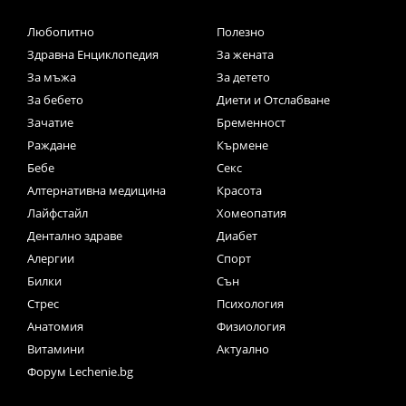
Любопитно
Полезно
Здравна Енциклопедия
За жената
За мъжа
За детето
За бебето
Диети и Отслабване
Зачатие
Бременност
Раждане
Кърмене
Бебе
Секс
Алтернативна медицина
Красота
Лайфстайл
Хомеопатия
Дентално здраве
Диабет
Алергии
Спорт
Билки
Сън
Стрес
Психология
Анатомия
Физиология
Витамини
Актуално
Форум Lechenie.bg