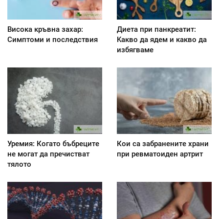
Висока кръвна захар:
Диета при панкреатит:
Симптоми и последствия
Kакво да ядем и какво да
избягваме
Уремия: Когато бъбреците
Кои са забранените храни
не могат да пречистват
при ревматоиден артрит
тялото