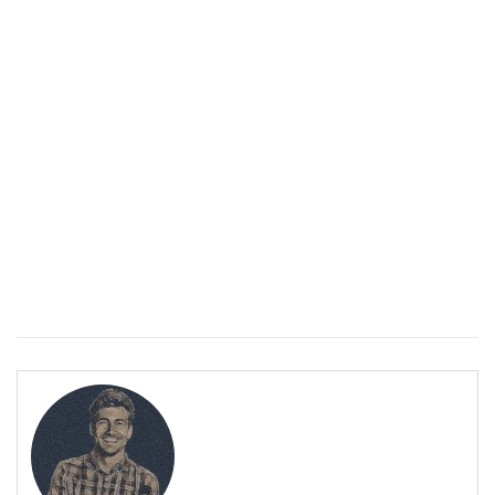
Спастичен колит: Как да разберем, че го имаме
ПОЛЕЗНО
Спастичен колит: Как да разберем, че го имаме