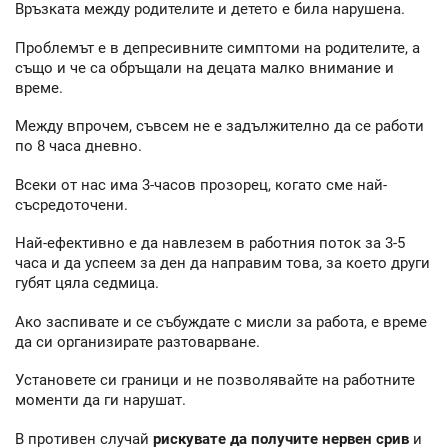
Връзката между родителите и детето е била нарушена.
Проблемът е в депресивните симптоми на родителите, а
също и че са обръщали на децата малко внимание и
време.
Между впрочем, съвсем не е задължително да се работи
по 8 часа дневно.
Всеки от нас има 3-часов прозорец, когато сме най-
съсредоточени.
Най-ефективно е да навлезем в работния поток за 3-5
часа и да успеем за ден да направим това, за което други
губят цяла седмица.
Ако заспивате и се събуждате с мисли за работа, е време
да си организирате разтоварване.
Установете си граници и не позволявайте на работните
моменти да ги нарушат.
В противен случай
рискувате да получите нервен срив
и