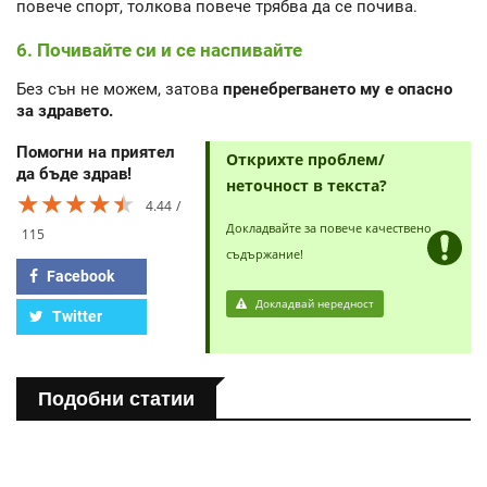
повече спорт, толкова повече трябва да се почива.
6. Почивайте си и се наспивайте
Без сън не можем, затова
пренебрегването му е опасно
за здравето.
Помогни на приятел
Открихте проблем/
да бъде здрав!
неточност в текста?
★★★★★
★★★★★
★★★★★
4.44
Докладвайте за повече качествено
115
съдържание!
Facebook
Докладвай нередност
Twitter
Подобни статии
ПОЛЕЗНО