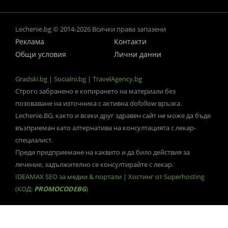
Lechenie.bg © 2014-2026 Всички права запазени
Реклама
Контакти
Общи условия
Лични данни
Gradski.bg
|
Socialni.bg
|
TravelAgency.bg
Строго забранено е копирането на материали без
позоваване на източника с активна dofollow връзка.
Lechenie.BG, както и всеки друг здравен сайт не може да бъде
възприеман като алтернатива на консултацията с лекар-
специалист.
Преди предприемане на каквито и да било действия за
лечение, задължително се консултирайте с лекар.
IDEAMAX SEO за медии & портали
|
Хостинг от Superhosting
(КОД:
PROMOCODEBG
)