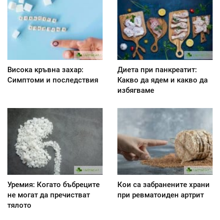
Висока кръвна захар:
Диета при панкреатит:
Симптоми и последствия
Kакво да ядем и какво да
избягваме
Уремия: Когато бъбреците
Кои са забранените храни
не могат да пречистват
при ревматоиден артрит
тялото