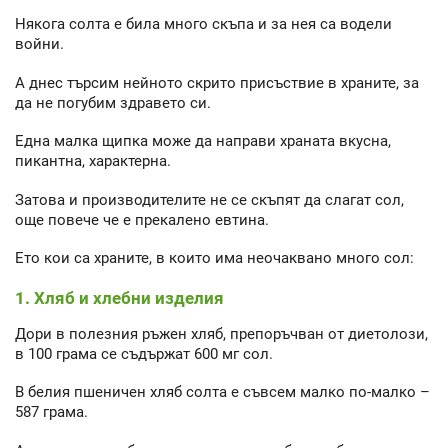
Някога солта е била много скъпа и за нея са водели
войни.
А днес търсим нейното скрито присъствие в храните, за
да не погубим здравето си.
Една малка щипка може да направи храната вкусна,
пикантна, характерна.
Затова и производителите не се скъпят да слагат сол,
още повече че е прекалено евтина.
Ето кои са храните, в които има неочаквано много сол:
1. Хляб и хлебни изделия
Дори в полезния ръжен хляб, препоръчван от диетолози,
в 100 грама се съдържат 600 мг сол.
В белия пшеничен хляб солта е съвсем малко по-малко –
587 грама.