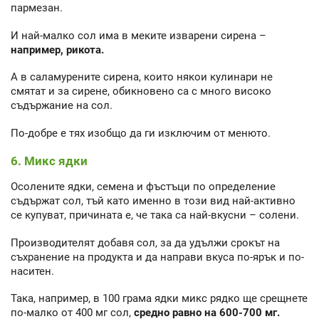
пармезан.
И най-малко сол има в меките изварени сирена –
например, рикота.
А в саламурените сирена, които някои кулинари не
смятат и за сирене, обикновено са с много високо
съдържание на сол.
По-добре е тях изобщо да ги изключим от менюто.
6. Микс ядки
Осолените ядки, семена и фъстъци по определение
съдържат сол, тъй като именно в този вид най-активно
се купуват, причината е, че така са най-вкусни – солени.
Производителят добавя сол, за да удължи срокът на
съхранение на продукта и да направи вкуса по-ярък и по-
наситен.
Така, например, в 100 грама ядки микс рядко ще срещнете
по-малко от 400 мг сол,
средно равно на 600-700 мг.