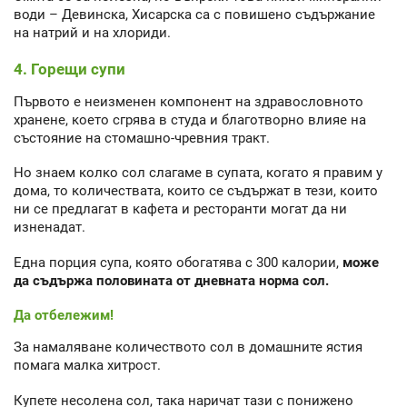
води – Девинска, Хисарска са с повишено съдържание
на натрий и на хлориди.
4. Горещи супи
Първото е неизменен компонент на здравословното
хранене, което сгрява в студа и благотворно влияе на
състояние на стомашно-чревния тракт.
Но знаем колко сол слагаме в супата, когато я правим у
дома, то количествата, които се съдържат в тези, които
ни се предлагат в кафета и ресторанти могат да ни
изненадат.
Една порция супа, която обогатява с 300 калории,
може
да съдържа половината от дневната норма сол.
Да отбележим!
За намаляване количеството сол в домашните ястия
помага малка хитрост.
Купете несолена сол, така наричат тази с понижено