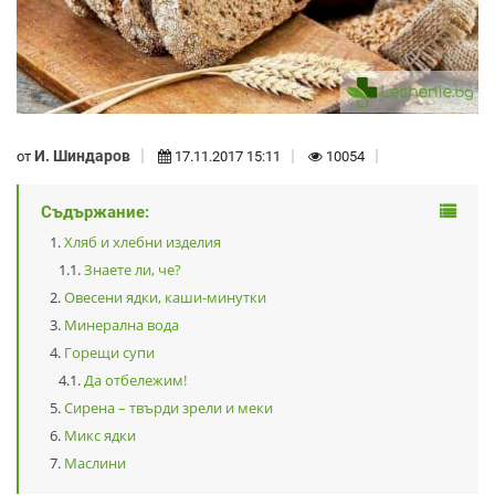
И. Шиндаров
от
17.11.2017 15:11
10054
Съдържание:
Хляб и хлебни изделия
Знаете ли, че?
Овесени ядки, каши-минутки
Минерална вода
Горещи супи
Да отбележим!
Сирена – твърди зрели и меки
Микс ядки
Маслини