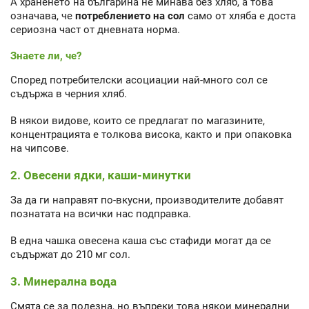
А храненето на българина не минава без хляб, а това
означава, че
потреблението на сол
само от хляба е доста
сериозна част от дневната норма.
Знаете ли, че?
Според потребителски асоциации най-много сол се
съдържа в черния хляб.
В някои видове, които се предлагат по магазините,
концентрацията е толкова висока, както и при опаковка
на чипсове.
2. Овесени ядки, каши-минутки
За да ги направят по-вкусни, производителите добавят
познатата на всички нас подправка.
В една чашка овесена каша със стафиди могат да се
съдържат до 210 мг сол.
3. Минерална вода
Смята се за полезна, но въпреки това някои минерални