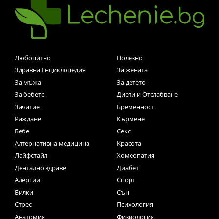
Любопитно
Полезно
Здравна Енциклопедия
За жената
За мъжа
За детето
За бебето
Диети и Отслабване
Зачатие
Бременност
Раждане
Кърмене
Бебе
Секс
Алтернативна медицина
Красота
Лайфстайл
Хомеопатия
Дентално здраве
Диабет
Алергии
Спорт
Билки
Сън
Стрес
Психология
Анатомия
Физиология