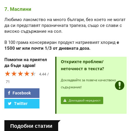
7. Маслини
Любимо лакомство на много българи, без което не могат
да си представят празничната трапеза, също се слави с
високо съдържание на сол.
В 100 грама консервиран продукт натриевият хлорид
е
1500 мг или почти 1/3 от дневната доза.
Помогни на приятел
Открихте проблем/
да бъде здрав!
неточност в текста?
★★★★★
★★★★★
★★★★★
4.44
Докладвайте за повече качествено
71
съдържание!
Facebook
Докладвай нередност
Twitter
Подобни статии