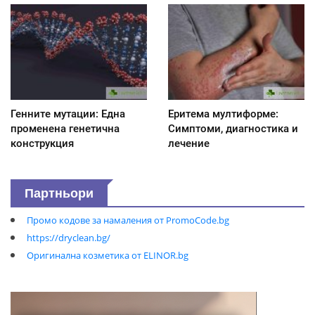
Генните мутации: Една
Еритема мултиформе:
променена генетична
Симптоми, диагностика и
конструкция
лечение
Партньори
Промо кодове за намаления от PromoCode.bg
https://dryclean.bg/
Оригинална козметика от ELINOR.bg