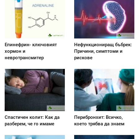
Епинефрин- ключовият
Нефункциониращ бъбрек:
хормон и
Причини, симптоми и
невротрансмитер
рискове
Спастичен колит: Как да
Перибронхит: Всичко,
разберем, че го имаме
което трябва да знаем