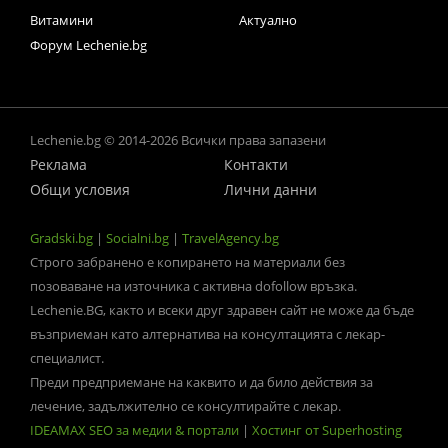
Витамини
Актуално
Форум Lechenie.bg
Lechenie.bg © 2014-2026 Всички права запазени
Реклама
Контакти
Общи условия
Лични данни
Gradski.bg
|
Socialni.bg
|
TravelAgency.bg
Строго забранено е копирането на материали без
позоваване на източника с активна dofollow връзка.
Lechenie.BG, както и всеки друг здравен сайт не може да бъде
възприеман като алтернатива на консултацията с лекар-
специалист.
Преди предприемане на каквито и да било действия за
лечение, задължително се консултирайте с лекар.
IDEAMAX SEO за медии & портали
|
Хостинг от Superhosting