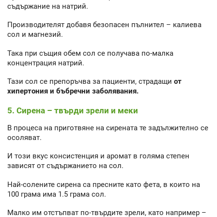
съдържание на натрий.
Производителят добавя безопасен пълнител – калиева
сол и магнезий.
Така при същия обем сол се получава по-малка
концентрация натрий.
Тази сол се препоръчва за пациенти, страдащи
от
хипертония и бъбречни заболявания.
5. Сирена – твърди зрели и меки
В процеса на приготвяне на сирената те задължително се
осоляват.
И този вкус консистенция и аромат в голяма степен
зависят от съдържанието на сол.
Най-солените сирена са пресните като фета, в които на
100 грама има 1.5 грама сол.
Малко им отстъпват по-твърдите зрели, като например –