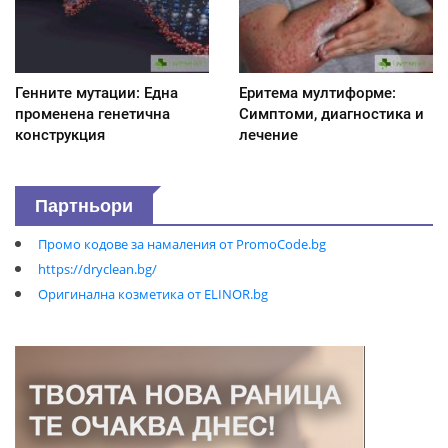
Генните мутации: Една
Еритема мултиформе:
променена генетична
Симптоми, диагностика и
конструкция
лечение
Партньори
Промо кодове за намаления от PromoCode.bg
https://dryclean.bg/
Оригинална козметика от ELINOR.bg