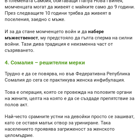
В племената Самбия, обитаващи Папуа Нова Гвинея,
момченцата могат да живеят с майките само до 9 години.
През следващите 10 години трябва да живеят в
поселения, заедно с мъже.
И за да стане момченцето войн и да
набере
мъжественост
, му предстояло да гълта сперма на силни
войни. Тази дива традиция е неизменна част от
съзряването.
4. Сомалия – решителни мерки
Трудно е да се повярва, но във Федеративна Република
Сомалия до сега се практикува женска инфибулация.
Това е операция, която се провежда на половите органи
на жените, целта на която е да се създаде препятствие за
полов акт.
Най-често срамните устни на девойки просто се зашиват,
като се оставя малък отвор за уриниране. Така
населението проявява загриженост за женското
целомъдрие.