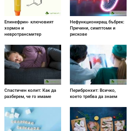
Епинефрин- ключовият
Нефункциониращ бъбрек:
хормон и
Причини, симптоми и
невротрансмитер
рискове
Спастичен колит: Как да
Перибронхит: Всичко,
разберем, че го имаме
което трябва да знаем