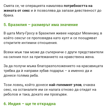
Смята се, че операцията намалява
потребността на
жената от секс
и ѝ позволява да запази девственост до
брака.
5. Бразилия – размерът има значение
В щата Мату-Гросу в Бразилия живее народът Мехинаку, в
който сексът се проповядва като култ и се поощряват
откритите интимни отношения.
Всеки мъж там може да съперничи с други представители
на силния пол за притежанието на нравствена жена.
За да получи мъжа благоразположението на красавицата
трябва да ѝ направи хубав подарък – а именно да и
донесе голяма риба.
Този ловец, който донесе
най-големият улов
, очаква
секс, на останалите им се налага отново да отидат на
риболов и така, докато им провърви.
6. Индия – ще те открадна