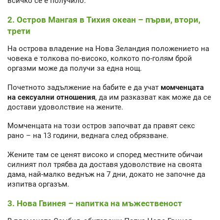
всичко се е получило.
2. Остров Мангая в Тихия океан – първи, втори,
трети
На острова владение на Нова Зеландия положението на
човека е толкова по-високо, колкото по-голям брой
оргазми може да получи за една нощ.
Почетното задължение на бабите е да учат
момченцата
на сексуални отношения
, да им разказват как може да се
достави удоволствие на жените.
Момченцата на този остров започват да правят секс
рано – на 13 години, веднага след обрязване.
Жените там се ценят високо и според местните обичаи
силният пол трябва да доставя удоволствие на своята
дама, най-малко веднъж на 7 дни, докато не започне да
изпитва оргазъм.
3. Нова Гвинея – напитка на мъжественост