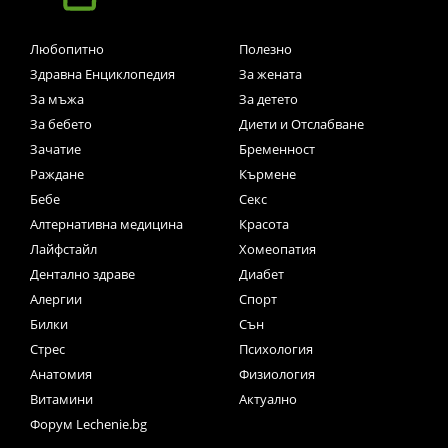
Любопитно
Полезно
Здравна Енциклопедия
За жената
За мъжа
За детето
За бебето
Диети и Отслабване
Зачатие
Бременност
Раждане
Кърмене
Бебе
Секс
Алтернативна медицина
Красота
Лайфстайл
Хомеопатия
Дентално здраве
Диабет
Алергии
Спорт
Билки
Сън
Стрес
Психология
Анатомия
Физиология
Витамини
Актуално
Форум Lechenie.bg