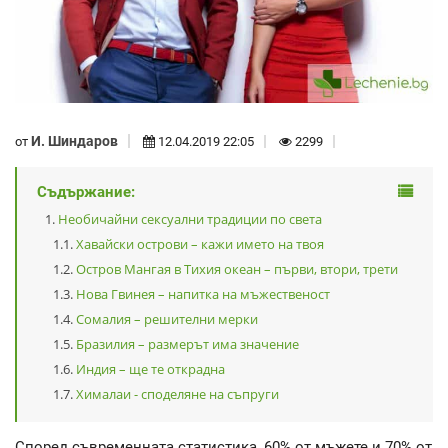
И. Шиндаров
от
12.04.2019 22:05
2299
Съдържание:
Необичайни сексуални традиции по света
Хавайски острови – кажи името на твоя
Остров Мангая в Тихия океан – първи, втори, трети
Нова Гвинея – напитка на мъжественост
Сомалия – решителни мерки
Бразилия – размерът има значение
Индия – ще те открадна
Хималаи - споделяне на съпруги
Според съвременната статистика, 60% от мъжете и 70% от