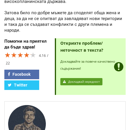
високопланинската държава.
Затова било по-добре мъжете да споделят обща жена и
деца, за да не се опитват да завладяват нови територии
и така да се създават конфликти с други племена и
народи.
Помогни на приятел
Открихте проблем/
да бъде здрав!
неточност в текста?
★★★★★
★★★★★
★★★★★
4.16
Докладвайте за повече качествено
22
съдържание!
Facebook
Докладвай нередност
Twitter