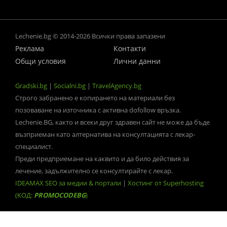
Lechenie.bg © 2014-2026 Всички права запазени
Реклама
Контакти
Общи условия
Лични данни
Gradski.bg
|
Socialni.bg
|
TravelAgency.bg
Строго забранено е копирането на материали без
позоваване на източника с активна dofollow връзка.
Lechenie.BG, както и всеки друг здравен сайт не може да бъде
възприеман като алтернатива на консултацията с лекар-
специалист.
Преди предприемане на каквито и да било действия за
лечение, задължително се консултирайте с лекар.
IDEAMAX SEO за медии & портали
|
Хостинг от Superhosting
(КОД:
PROMOCODEBG
)