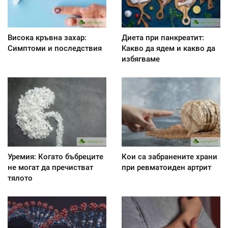
Висока кръвна захар:
Диета при панкреатит:
Симптоми и последствия
Kакво да ядем и какво да
избягваме
Уремия: Когато бъбреците
Кои са забранените храни
не могат да пречистват
при ревматоиден артрит
тялото