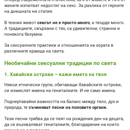
жените изпитват недостиг на секс. За разлика от героите
на днешната ни статия.
В техния живот
сексът не е просто много
, а твърде много.
А традициите, свързани с тях, са удивителни, странни и
понякога безумни.
За сексуалните практики и отношенията на хората в
различните краища на света.
Необичайни сексуални традиции по света
1. Хавайски острови – кажи името на твоя
Някои етнически групи, обитаващи Хавайските острови,
си измислят имена на гениталиите. И не само имена.
Подчертавайки важността на баланс между тяло, дух и
природа, те
съчиняват песни на половите органи.
Тези песни трябва да се пеят на рождения ден на децата,
да се възхваляват гениталиите, благодарение на които