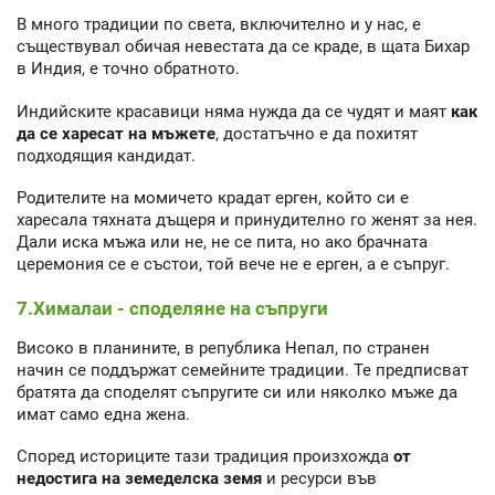
В много традиции по света, включително и у нас, е
съществувал обичая невестата да се краде, в щата Бихар
в Индия, е точно обратното.
Индийските красавици няма нужда да се чудят и маят
как
да се харесат на мъжете
, достатъчно е да похитят
подходящия кандидат.
Родителите на момичето крадат ерген, който си е
харесала тяхната дъщеря и принудително го женят за нея.
Дали иска мъжа или не, не се пита, но ако брачната
церемония се е състои, той вече не е ерген, а е съпруг.
7.Хималаи - споделяне на съпруги
Високо в планините, в република Непал, по странен
начин се поддържат семейните традиции. Те предписват
братята да споделят съпругите си или няколко мъже да
имат само една жена.
Според историците тази традиция произхожда
от
недостига на земеделска земя
и ресурси във