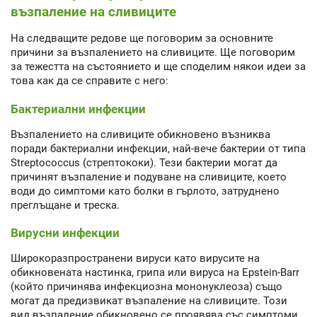
възпаление на сливиците
На следващите редове ще поговорим за основните
причини за възпалението на сливиците. Ще поговорим
за тежестта на състоянието и ще споделим някои идеи за
това как да се справите с него:
Бактериални инфекции
Възпалението на сливиците обикновено възниква
поради бактериални инфекции, най-вече бактерии от типа
Streptococcus (стрептококи). Тези бактерии могат да
причинят възпаление и подуване на сливиците, което
води до симптоми като болки в гърлото, затруднено
преглъщане и треска.
Вирусни инфекции
Широкоразпространени вируси като вирусите на
обикновената настинка, грипа или вируса на Epstein-Barr
(който причинява инфекциозна мононуклеоза) също
могат да предизвикат възпаление на сливиците. Този
вид възпаление обикновено се проявява със симптоми,