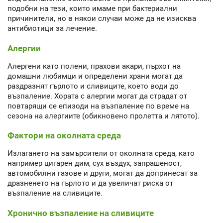
подобни на тези, които имаме при бактериални
причинители, но в някои случаи може да не изисква
антибиотици за лечение.
Алергии
Алергени като полени, прахови акари, пърхот на
домашни любимци и определени храни могат да
раздразнят гърлото и сливиците, което води до
възпаление. Хората с алергии могат да страдат от
повтарящи се епизоди на възпаление по време на
сезона на алергиите (обикновено пролетта и лятото).
Фактори на околната среда
Излагането на замърсители от околната среда, като
например цигарен дим, сух въздух, запрашеност,
автомобилни газове и други, могат да допринесат за
дразненето на гърлото и да увеличат риска от
възпаление на сливиците.
Хронично възпаление на сливиците