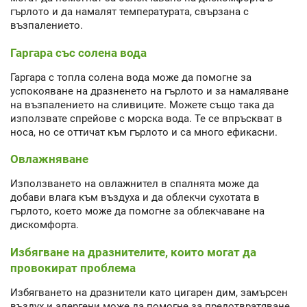
гърлото и да намалят температурата, свързана с
възпалението.
Гаргара със солена вода
Гаргара с топла солена вода може да помогне за
успокояване на дразненето на гърлото и за намаляване
на възпалението на сливиците. Можете също така да
използвате спрейове с морска вода. Те се впръскват в
носа, но се оттичат към гърлото и са много ефикасни.
Овлажняване
Използването на овлажнител в спалнята може да
добави влага към въздуха и да облекчи сухотата в
гърлото, което може да помогне за облекчаване на
дискомфорта.
Избягване на дразнителите, които могат да
провокират проблема
Избягването на дразнители като цигарен дим, замърсен
въздух и алергени може да помогне за предотвратяване