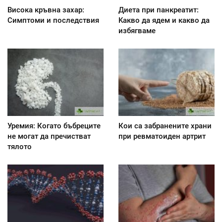
Висока кръвна захар:
Диета при панкреатит:
Симптоми и последствия
Kакво да ядем и какво да
избягваме
Уремия: Когато бъбреците
Кои са забранените храни
не могат да пречистват
при ревматоиден артрит
тялото