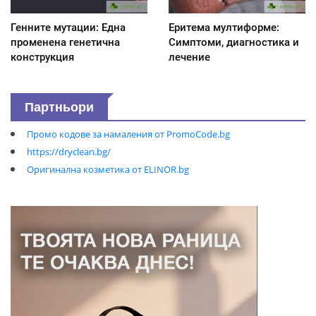
Генните мутации: Една
Еритема мултиформе:
променена генетична
Симптоми, диагностика и
конструкция
лечение
Партньори
Промо кодове за намаления от PromoCode.bg
https://dryclean.bg/
Оригинална козметика от ELINOR.bg