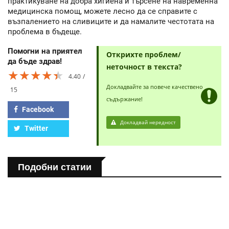
практикуване на добра хигиена и търсене на навременна
медицинска помощ, можете лесно да се справите с
възпалението на сливиците и да намалите честотата на
проблема в бъдеще.
Помогни на приятел
Открихте проблем/
да бъде здрав!
неточност в текста?
★★★★★
★★★★★
★★★★★
4.40
Докладвайте за повече качествено
15
съдържание!
Facebook
Докладвай нередност
Twitter
Подобни статии
ПОЛЕЗНО