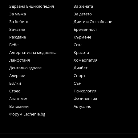
Здравна Енциклопедия
За жената
За мъжа
За детето
За бебето
Диети и Отслабване
Зачатие
Бременност
Раждане
Кърмене
Бебе
Секс
Алтернативна медицина
Красота
Лайфстайл
Хомеопатия
Дентално здраве
Диабет
Алергии
Спорт
Билки
Сън
Стрес
Психология
Анатомия
Физиология
Витамини
Актуално
Форум Lechenie.bg