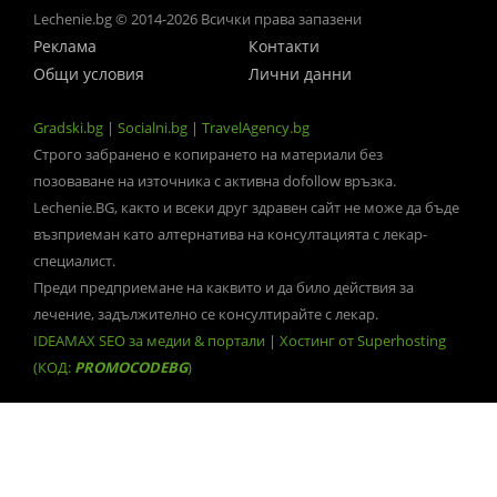
Lechenie.bg © 2014-2026 Всички права запазени
Реклама
Контакти
Общи условия
Лични данни
Gradski.bg
|
Socialni.bg
|
TravelAgency.bg
Строго забранено е копирането на материали без
позоваване на източника с активна dofollow връзка.
Lechenie.BG, както и всеки друг здравен сайт не може да бъде
възприеман като алтернатива на консултацията с лекар-
специалист.
Преди предприемане на каквито и да било действия за
лечение, задължително се консултирайте с лекар.
IDEAMAX SEO за медии & портали
|
Хостинг от Superhosting
(КОД:
PROMOCODEBG
)