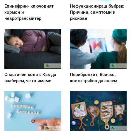
Епинефрин- ключовият
Нефункциониращ бъбрек:
хормон и
Причини, симптоми и
невротрансмитер
рискове
Спастичен колит: Как да
Перибронхит: Всичко,
разберем, че го имаме
което трябва да знаем