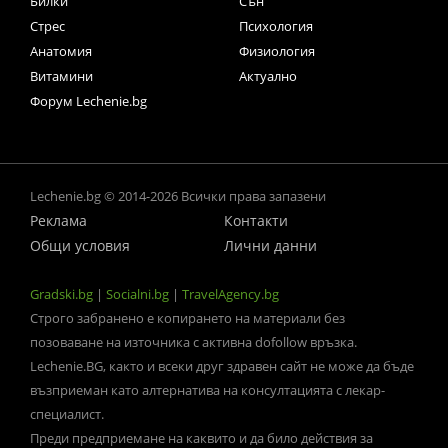
Билки
Сън
Стрес
Психология
Анатомия
Физиология
Витамини
Актуално
Форум Lechenie.bg
Lechenie.bg © 2014-2026 Всички права запазени
Реклама
Контакти
Общи условия
Лични данни
Gradski.bg
|
Socialni.bg
|
TravelAgency.bg
Строго забранено е копирането на материали без
позоваване на източника с активна dofollow връзка.
Lechenie.BG, както и всеки друг здравен сайт не може да бъде
възприеман като алтернатива на консултацията с лекар-
специалист.
Преди предприемане на каквито и да било действия за