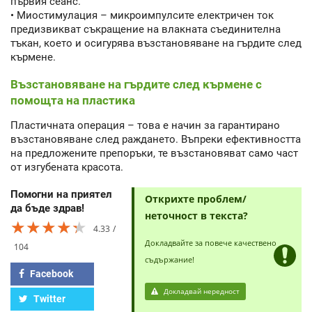
първия сеанс.
• Миостимулация – микроимпулсите електричен ток
предизвикват съкращение на влакната съединителна
тъкан, което и осигурява възстановяване на гърдите след
кърмене.
Възстановяване на гърдите след кърмене с
помощта на пластика
Пластичната операция – това е начин за гарантирано
възстановяване след раждането. Въпреки ефективността
на предложените препоръки, те възстановяват само част
от изгубената красота.
Помогни на приятел
Открихте проблем/
да бъде здрав!
неточност в текста?
★★★★★
★★★★★
★★★★★
4.33
Докладвайте за повече качествено
104
съдържание!
Facebook
Докладвай нередност
Twitter