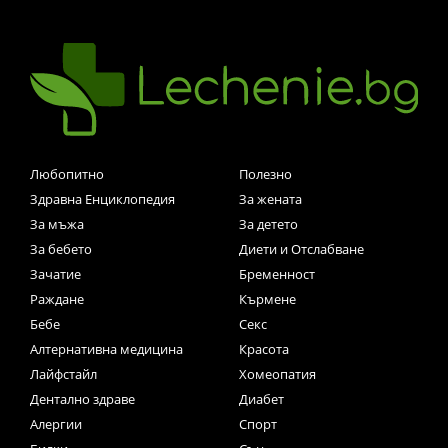
Любопитно
Полезно
Здравна Енциклопедия
За жената
За мъжа
За детето
За бебето
Диети и Отслабване
Зачатие
Бременност
Раждане
Кърмене
Бебе
Секс
Алтернативна медицина
Красота
Лайфстайл
Хомеопатия
Дентално здраве
Диабет
Алергии
Спорт