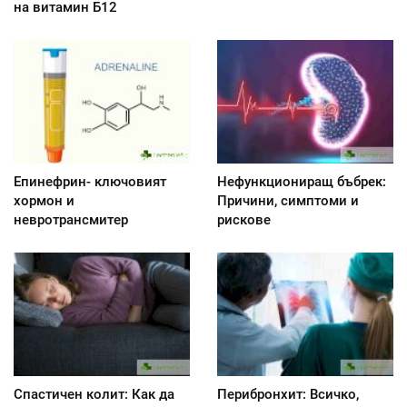
на витамин Б12
Епинефрин- ключовият
Нефункциониращ бъбрек:
хормон и
Причини, симптоми и
невротрансмитер
рискове
Спастичен колит: Как да
Перибронхит: Всичко,