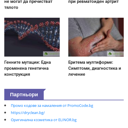
не могат да пречистват
при ревматоиден артрит
тялото
Генните мутации: Една
Еритема мултиформе:
променена генетична
Симптоми, диагностика и
конструкция
лечение
Партньори
Промо кодове за намаления от PromoCode.bg
https://dryclean.bg/
Оригинална козметика от ELINOR.bg