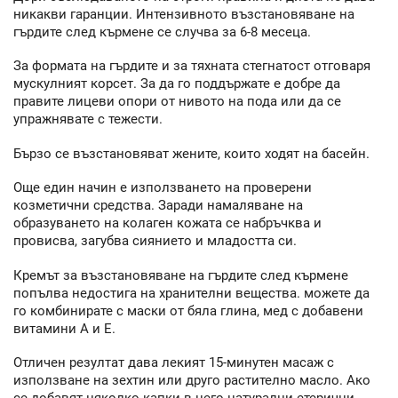
никакви гаранции. Интензивното възстановяване на
гърдите след кърмене се случва за 6-8 месеца.
За формата на гърдите и за тяхната стегнатост отговаря
мускулният корсет. За да го поддържате е добре да
правите лицеви опори от нивото на пода или да се
упражнявате с тежести.
Бързо се възстановяват жените, които ходят на басейн.
Още един начин е използването на проверени
козметични средства. Заради намаляване на
образуването на колаген кожата се набръчква и
провисва, загубва сиянието и младостта си.
Кремът за възстановяване на гърдите след кърмене
попълва недостига на хранителни вещества. можете да
го комбинирате с маски от бяла глина, мед с добавени
витамини А и Е.
Отличен резултат дава лекият 15-минутен масаж с
използване на зехтин или друго растително масло. Ако