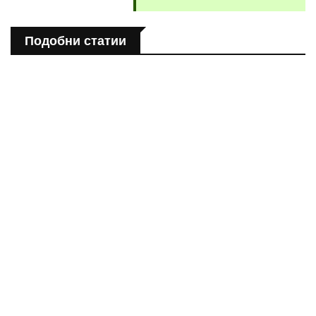
Подобни статии
ПОЛЕЗНО
Спастичен колит: Как да разберем, че го имаме
ПОЛЕЗНО