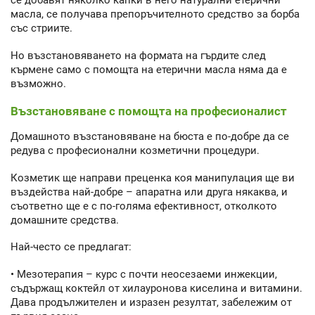
се добавят няколко капки в него натурални етерични
масла, се получава препоръчителното средство за борба
със стриите.
Но възстановяването на формата на гърдите след
кърмене само с помощта на етерични масла няма да е
възможно.
Възстановяване с помощта на професионалист
Домашното възстановяване на бюста е по-добре да се
редува с професионални козметични процедури.
Козметик ще направи преценка коя манипулация ще ви
въздейства най-добре – апаратна или друга някаква, и
съответно ще е с по-голяма ефективност, отколкото
домашните средства.
Най-често се предлагат:
• Мезотерапия – курс с почти неосезаеми инжекции,
съдържащ коктейл от хилауронова киселина и витамини.
Дава продължителен и изразен резултат, забележим от