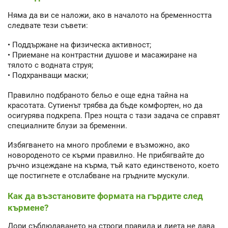
Няма да ви се наложи, ако в началото на бременността
следвате тези съвети:
• Поддържане на физическа активност;
• Приемане на контрастни душове и масажиране на
тялото с водната струя;
• Подхранващи маски;
Правилно подбраното бельо е още една тайна на
красотата. Сутиенът трябва да бъде комфортен, но да
осигурява подкрепа. През нощта с тази задача се справят
специалните блузи за бременни.
Избягването на много проблеми е възможно, ако
новороденото се кърми правилно. Не прибягвайте до
ръчно изцеждане на кърма, тъй като единственото, което
ще постигнете е отслабване на гръдните мускули.
Как да възстановите формата на гърдите след
кърмене?
Дори съблюдаването на строги правила и диета не дава