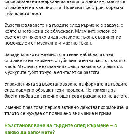
са сериозно натоварване за нашия организъм, което се
отразява и на външността. Появяват се стрии, коремът
губи еластичност.
Възстановяването на гърдите след кърмене е задача, с
която много жени се сблъскват. Млечните жлези се
състоят от няколко вида жлезиста тъкан, съединение
помежду си от мускулна и мастна тъкан.
Заради млякото жлезистата тъкан набъбва, а след
спирането на кърменето губи значителна част от своята
маса. Мастната възглавница също намалява обема си,
мускулите губят тонус, а епителът се разтяга.
Упражненията за възстановяване на формата на гърдите
след кърмене обръщат тези процеси. Но грижата за
бюста трябва да започне още преди раждането на детето.
Именно през този период активно действат хормоните, и
тялото се нуждае от повишено внимание и грижа.
Възстановяване на гърдите след кърмене – с
какво да започнете?