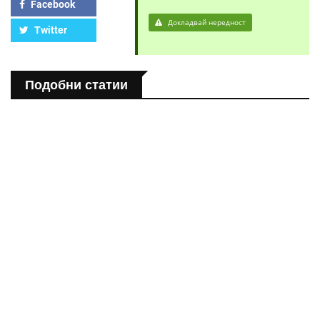
Facebook
Докладвай нередност
Twitter
Подобни статии
ПОЛЕЗНО
Спастичен колит: Как да разберем, че го имаме