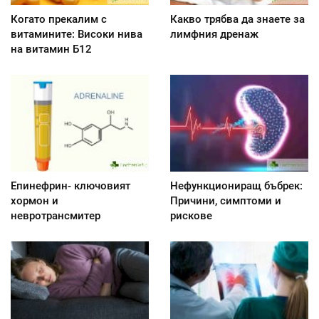
Когато прекалим с
Какво трябва да знаете за
витамините: Високи нива
лимфния дренаж
на витамин Б12
Епинефрин- ключовият
Нефункциониращ бъбрек:
хормон и
Причини, симптоми и
невротрансмитер
рискове