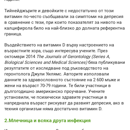
Тийнейджърите и девойките с недостатъчно от този
витамин по-често съобщавали за симптоми на депресия
в сравнение с тези, при които показателят за нивото на
калцифирола било на най-близко до долната референтна
граница.
Въздействието на витамин D върху настроението на
възрастните хора, също интересува учените. През
октомври 2014
The
J
ournals of Gerontology (Series A,
Biological Sciences and Medical Sciences)
бяха публикувани
резултатите от изследване под ръководството на
геронтолога Джули Уилямс. Авторите използвали
данните за здравословното състояние на 2 600 мъже и
жени на възраст 70-79 години. Те били участници в
дългогодишно американско проучване. Учените
установили, че психически здравите участници в
напреднала възраст рискуват да развият депресия, ако в
техния организъм няма достатъчно витамин D.
2.Млечница и всяка друга инфекция