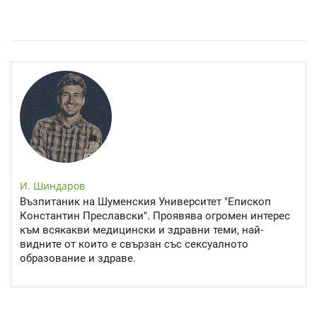
Спастичен колит: Как да разберем, че го имаме
И. Шиндаров
Възпитаник на Шуменския Университет "Епископ
Константин Преславски". Проявява огромен интерес
към всякакви медицински и здравни теми, най-
видните от които е свързан със сексуалното
образование и здраве.