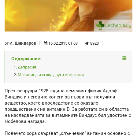
И. Шиндаров
от
16.02.2015 01:03
8923
Съдържание:
Депресия
Млечница и всяка друга инфекция
През февруари 1928 година немският физик Адолф
Виндаус и неговите колеги за първи път получили
вещество, което впоследствие се оказало
предшественик на витамин D. За работата си в областта
на изследванията за витамините Виндаус бил удостоен с
Нобелова награда.
Повечето хора свързват „слънчевия“ витамин основно с