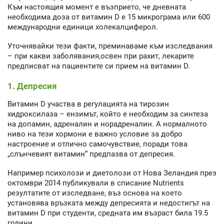
Към настоящия момент е възприето, че дневната
необходима доза от витамин D е 15 микрограма или 600
международни единици холекалциферол.
Уточнявайки тези факти, преминаваме към изследвания
– при какви заболявания,освен при рахит, лекарите
предписват на пациентите си прием на витамин D.
1. Депресия
Витамин D участва в регулацията на тирозин
хидроксилаза – ензимът, който е необходим за синтеза
на допамин, адреналин и норадреналин. А нормалното
ниво на тези хормони е важно условие за добро
настроение и отлично самочувствие, поради това
„слънчевият витамин“ предпазва от депресия.
Например психолози и диетолози от Нова Зеландия през
октомври 2014 публикували в списание Nutrients
резултатите от изследване, въз основа на което
установява връзката между депресията и недостигът на
витамин D при студенти, средната им възраст била 19.5
години.