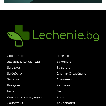
Любопитно
Полезно
Здравна Енциклопедия
За жената
За мъжа
За детето
За бебето
Диети и Отслабване
Зачатие
Бременност
Раждане
Кърмене
Бебе
Секс
Алтернативна медицина
Красота
Лайфстайл
Хомеопатия