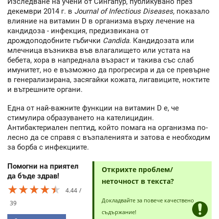
Изследване на учени от Сингапур, публикувано през
декември 2014 г. в
Journal of
I
nfectious Diseases,
показало
влияние на витамин D в организма върху лечение на
кандидоза - инфекция, предизвикана от
дрождоподобните гъбички
Candida
. Кандидозата или
млечница възниква във влагалището или устата на
бебета, хора в напреднала възраст и такива със слаб
имунитет, но е възможно да прогресира и да се превърне
в генерализирана, засягайки кожата, лигавиците, ноктите
и вътрешните органи.
Една от най-важните функции на витамин D е, че
стимулира образуването на кателицидин.
Антибактериален пептид, който помага на организма по-
лесно да се справя с възпаленията и затова е необходим
за борба с инфекциите.
Помогни на приятел
Открихте проблем/
да бъде здрав!
неточност в текста?
★★★★★
★★★★★
★★★★★
4.44
Докладвайте за повече качествено
39
съдържание!