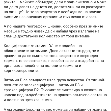
рахита – майките обсъждат, дали е задължително и може
ли да го дават на детето си, достатъчни ли са разходките
на слънце? Но това вещество е необходимо на всички
системи на човешкия организъм във всяка възраст.
А по нашите географски ширини, особено през зимните
месеци е трудно човек да си набавя чрез излагане на
слънце достатъчно количество от този витамин.
Калциферолът /витамин D/ не е подобен на
обикновените витамини. Днес лекарите твърдят, че е
правилно да се смята, че това вещество е стероиден
хормон, то се синтезира, преработва се и въздейства на
организма подобно на половите хормони и
кортикостероидите.
Витамин D са всъщност цяла група вещества. От тях най-
познати са холекалциферол – витамин D3 и
ергокалциферол D2. Първият се синтезира в кожата на
човека под въздействието на пряката слънчева светлина
и постъпва чрез храненето.
А ергокалциферолът човек може да си набави от храната.