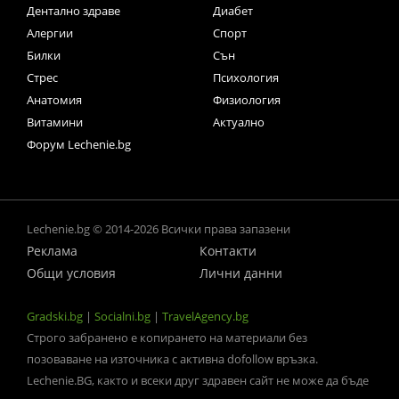
Дентално здраве
Диабет
Алергии
Спорт
Билки
Сън
Стрес
Психология
Анатомия
Физиология
Витамини
Актуално
Форум Lechenie.bg
Lechenie.bg © 2014-2026 Всички права запазени
Реклама
Контакти
Общи условия
Лични данни
Gradski.bg
|
Socialni.bg
|
TravelAgency.bg
Строго забранено е копирането на материали без
позоваване на източника с активна dofollow връзка.
Lechenie.BG, както и всеки друг здравен сайт не може да бъде