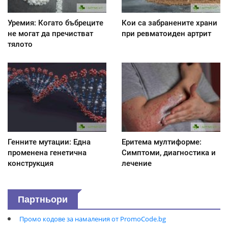
Уремия: Когато бъбреците
Кои са забранените храни
не могат да пречистват
при ревматоиден артрит
тялото
Генните мутации: Една
Еритема мултиформе:
променена генетична
Симптоми, диагностика и
конструкция
лечение
Партньори
Промо кодове за намаления от PromoCode.bg