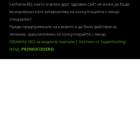
Lechenie.BG, както и всеки друг здравен сайт не може да бъде
възприеман като алтернатива на консултацията с лекар-
специалист.
Преди предприемане на каквито и да било действия за
лечение, задължително се консултирайте с лекар.
IDEAMAX SEO за медии & портали
|
Хостинг от Superhosting
(КОД:
PROMOCODEBG
)