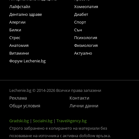
Лайфстайл
Хомеопатия
Дентално здраве
Диабет
Алергии
Спорт
Билки
Сън
Стрес
Психология
Анатомия
Физиология
Витамини
Актуално
Форум Lechenie.bg
Lechenie.bg © 2014-2026 Всички права запазени
Реклама
Контакти
Общи условия
Лични данни
Gradski.bg
|
Socialni.bg
|
TravelAgency.bg
Строго забранено е копирането на материали без
позоваване на източника с активна dofollow връзка.