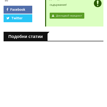
86
съдържание!
Facebook
Докладвай нередност
Twitter
Подобни статии
ПОЛЕЗНО