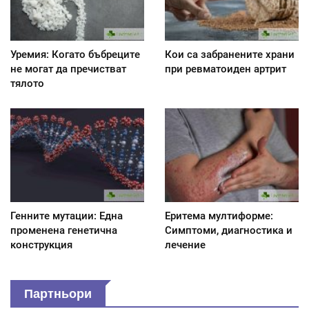
Уремия: Когато бъбреците
Кои са забранените храни
не могат да пречистват
при ревматоиден артрит
тялото
Генните мутации: Една
Еритема мултиформе:
променена генетична
Симптоми, диагностика и
конструкция
лечение
Партньори