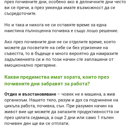
през почивните дни, особено ако в делничните дни често
ви се пречи, а през уикенда имате възможност да се
съсредоточите.
Но и така и никога не си оставяте време за една
наистина пълноценна почивка е също лошо решение.
Ако през почивните дни не си отделите време, което
можете да посветите на себе си без угризение на
съвестта, то в бъдеще е много вероятно да намразите
задълженията си и по този начин сте заплашени от
емоционално прегаряне.
Какви предимства имат хората, които през
почивните дни забравят за работа?
Отдих и възстановяване
– човек не е машина, а жив
организъм. Нашето тяло, разум и дух са подчинени на
цикъла работа, почивка, сън. При разумен начин на
живот вие ще можете да запазите продуктивността си
през цялата седмица, а още 2 дни или само 1 пълен
почивен ден ще ви се отплати.