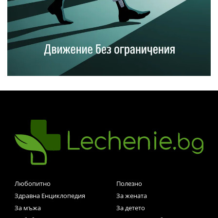
Любопитно
Полезно
Здравна Енциклопедия
За жената
За мъжа
За детето