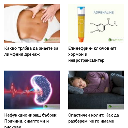
Какво трябва да знаете за
Епинефрин- ключовият
лимфния дренаж
хормон и
невротрансмитер
Нефункциониращ бъбрек:
Спастичен колит: Как да
Причини, симптоми и
разберем, че го имаме
рискове