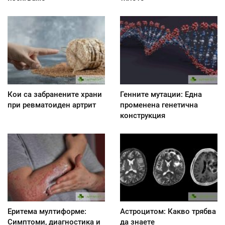
Кои са забранените храни
Генните мутации: Една
при ревматоиден артрит
променена генетична
конструкция
Еритема мултиформе:
Астроцитом: Какво трябва
Симптоми, диагностика и
да знаете