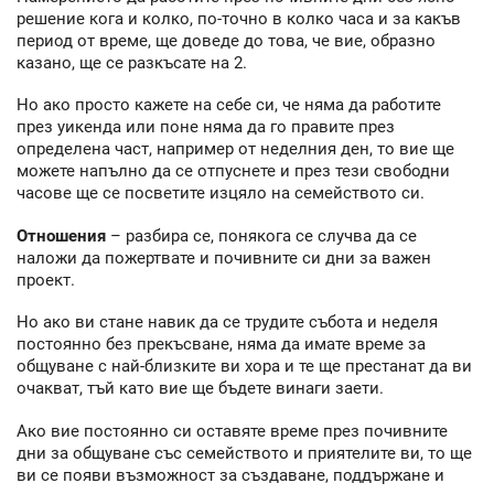
решение кога и колко, по-точно в колко часа и за какъв
период от време, ще доведе до това, че вие, образно
казано, ще се разкъсате на 2.
Но ако просто кажете на себе си, че няма да работите
през уикенда или поне няма да го правите през
определена част, например от неделния ден, то вие ще
можете напълно да се отпуснете и през тези свободни
часове ще се посветите изцяло на семейството си.
Отношения
– разбира се, понякога се случва да се
наложи да пожертвате и почивните си дни за важен
проект.
Но ако ви стане навик да се трудите събота и неделя
постоянно без прекъсване, няма да имате време за
общуване с най-близките ви хора и те ще престанат да ви
очакват, тъй като вие ще бъдете винаги заети.
Ако вие постоянно си оставяте време през почивните
дни за общуване със семейството и приятелите ви, то ще
ви се появи възможност за създаване, поддържане и