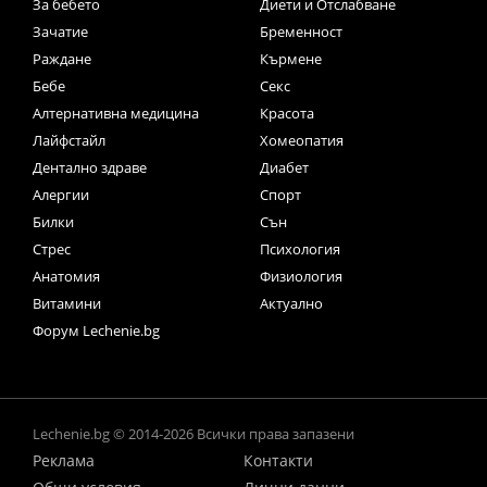
За бебето
Диети и Отслабване
Зачатие
Бременност
Раждане
Кърмене
Бебе
Секс
Алтернативна медицина
Красота
Лайфстайл
Хомеопатия
Дентално здраве
Диабет
Алергии
Спорт
Билки
Сън
Стрес
Психология
Анатомия
Физиология
Витамини
Актуално
Форум Lechenie.bg
Lechenie.bg © 2014-2026 Всички права запазени
Реклама
Контакти