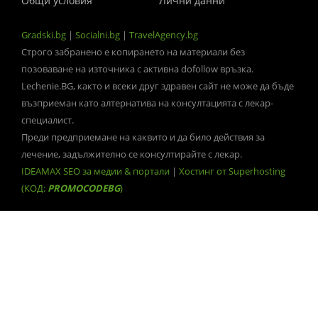
Общи условия
Лични данни
Gradski.bg
|
Socialni.bg
|
TravelAgency.bg
Строго забранено е копирането на материали без
позоваване на източника с активна dofollow връзка.
Lechenie.BG, както и всеки друг здравен сайт не може да бъде
възприеман като алтернатива на консултацията с лекар-
специалист.
Преди предприемане на каквито и да било действия за
лечение, задължително се консултирайте с лекар.
IDEAMAX SEO за медии & портали
|
Хостинг от Superhosting
(КОД:
PROMOCODEBG
)