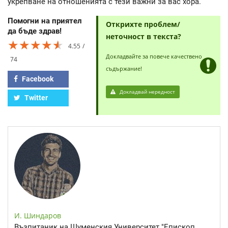
укрепване на отношенията с тези важни за вас хора.
Помогни на приятел
Открихте проблем/
да бъде здрав!
неточност в текста?
★★★★★
★★★★★
★★★★★
4.55
Докладвайте за повече качествено
74
съдържание!
Facebook
Докладвай нередност
Twitter
И. Шиндаров
Възпитаник на Шуменския Университет "Епископ