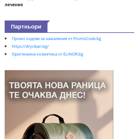
лечение
Партньори
Промо кодове за намаления от PromoCode.bg
https://dryclean.bg/
Оригинална козметика от ELINOR.bg