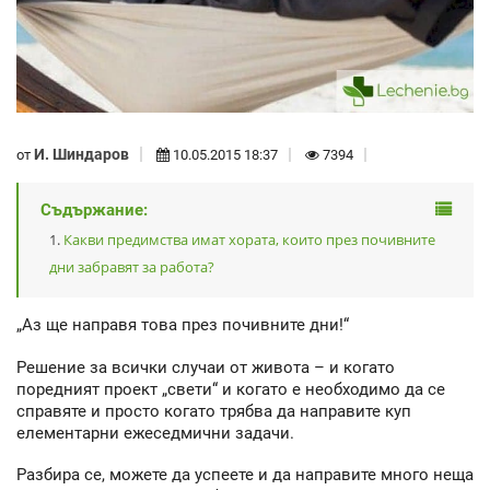
И. Шиндаров
от
10.05.2015 18:37
7394
Съдържание:
Какви предимства имат хората, които през почивните
дни забравят за работа?
„Аз ще направя това през почивните дни!“
Решение за всички случаи от живота – и когато
поредният проект „свети“ и когато е необходимо да се
справяте и просто когато трябва да направите куп
елементарни ежеседмични задачи.
Разбира се, можете да успеете и да направите много неща