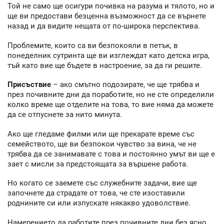
Той не само ще осигури почивка на разума и тялото, но и
ще ви предостави безценна възможност да се върнете
назад и да видите нещата от по-широка перспектива.
Проблемите, които са ви безпокояли в петък, в
понеделник сутринта ще ви изглеждат като детска игра,
тъй като вие ще бъдете в настроение, за да ги решите.
Присъствие
– ако смътно подозирате, че ще трябва и
през почивните дни да поработите, но не сте определили
колко време ще отделите на това, то вие няма да можете
да се отпуснете за нито минута.
Ако ще гледаме филми или ще прекарате време със
семейството, ще ви безпокои чувство за вина, че не
трябва да се занимавате с това и постоянно умът ви ще е
зает с мисли за предстоящата за вършене работа.
Но когато се заемете със служебните задачи, вие ще
започнете да страдате от това, че сте изоставили
роднините си или изпускате някакво удоволствие.
Намерението да работите през почивните дни без ясно