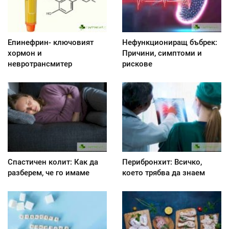
Епинефрин- ключовият
Нефункциониращ бъбрек:
хормон и
Причини, симптоми и
невротрансмитер
рискове
Спастичен колит: Как да
Перибронхит: Всичко,
разберем, че го имаме
което трябва да знаем