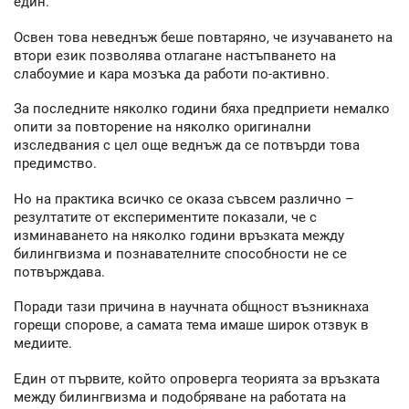
един.
Освен това неведнъж беше повтаряно, че изучаването на
втори език позволява отлагане настъпването на
слабоумие и кара мозъка да работи по-активно.
За последните няколко години бяха предприети немалко
опити за повторение на няколко оригинални
изследвания с цел още веднъж да се потвърди това
предимство.
Но на практика всичко се оказа съвсем различно –
резултатите от експериментите показали, че с
изминаването на няколко години връзката между
билингвизма и познавателните способности не се
потвърждава.
Поради тази причина в научната общност възникнаха
горещи спорове, а самата тема имаше широк отзвук в
медиите.
Един от първите, който опроверга теорията за връзката
между билингвизма и подобряване на работата на