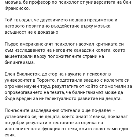
мозъка, бе професор по психолог от университета на Сан
Франсиско.
Той твърдял, че двуезичието не дава предимства и
неговото позитивно въздействие върху мозъка
всъщност не е доказано.
Първо американският психолог насочил критиката си
към изследването на неговите канадски колеги, които
акцентирали върху положителните страни на
билингвизма.
Елен Биалисток, доктор на науките и психолог в
университет в Торонто, подготвила заедно с колегите си
огромен научен труд, резултатите от който спомогнали за
опровергаването на тезата, че билингвизмът може да
бъде вреден за интелектуалното развитие на децата.
По-късните изследвания стигнали още по-далеч –
установило се, че децата, които знаят 2 езика, показват
по-добри резултати в тестовете за оценка на
изпълнителната функция от тези, които знаят само един
език.