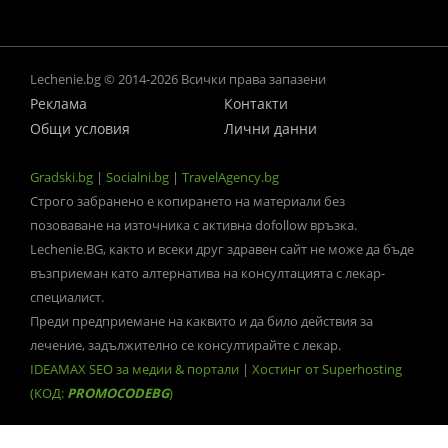
Lechenie.bg © 2014-2026 Всички права запазени
Реклама
Контакти
Общи условия
Лични данни
Gradski.bg
|
Socialni.bg
|
TravelAgency.bg
Строго забранено е копирането на материали без
позоваване на източника с активна dofollow връзка.
Lechenie.BG, както и всеки друг здравен сайт не може да бъде
възприеман като алтернатива на консултацията с лекар-
специалист.
Преди предприемане на каквито и да било действия за
лечение, задължително се консултирайте с лекар.
IDEAMAX SEO за медии & портали
|
Хостинг от Superhosting
(КОД:
PROMOCODEBG
)