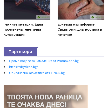
Генните мутации: Една
Еритема мултиформе:
променена генетична
Симптоми, диагностика и
конструкция
лечение
Партньори
Промо кодове за намаления от PromoCode.bg
https://dryclean.bg/
Оригинална козметика от ELINOR.bg