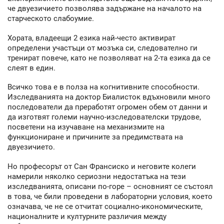
че двуезичието позволява задържане на началото на
старческото слабоумие.
Хората, владеещи 2 езика най-често активират
определени участъци от мозъка си, следователно ги
тренират повече, като не позволяват на 2-та езика да се
слеят в един.
Всичко това е в полза на когнитивните способности.
Изследванията на доктор Биалисток вдъхновили много
последователи да преработят огромен обем от данни и
да изготвят големи научно-изследователски трудове,
посветени на изучаване на механизмите на
функциониране и причините за предимствата на
двуезичието.
Но професорът от Сан Франсиско и неговите колеги
намерили няколко сериозни недостатъка на тези
изследванията, описани по-горе – основният се състоял
в това, че били проведени в лабораторни условия, което
означава, че не се отчитат социално-икономическите,
националните и културните различия между