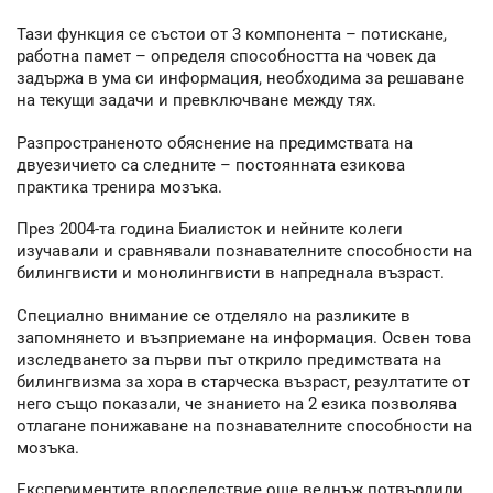
Тази функция се състои от 3 компонента – потискане,
работна памет – определя способността на човек да
задържа в ума си информация, необходима за решаване
на текущи задачи и превключване между тях.
Разпространеното обяснение на предимствата на
двуезичието са следните – постоянната езикова
практика тренира мозъка.
През 2004-та година Биалисток и нейните колеги
изучавали и сравнявали познавателните способности на
билингвисти и монолингвисти в напреднала възраст.
Специално внимание се отделяло на разликите в
запомнянето и възприемане на информация. Освен това
изследването за първи път открило предимствата на
билингвизма за хора в старческа възраст, резултатите от
него също показали, че знанието на 2 езика позволява
отлагане понижаване на познавателните способности на
мозъка.
Експериментите впоследствие още веднъж потвърдили,