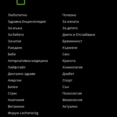
Любопитно
Полезно
Здравна Енциклопедия
За жената
За мъжа
За детето
За бебето
Диети и Отслабване
Зачатие
Бременност
Раждане
Кърмене
Бебе
Секс
Алтернативна медицина
Красота
Лайфстайл
Хомеопатия
Дентално здраве
Диабет
Алергии
Спорт
Билки
Сън
Стрес
Психология
Анатомия
Физиология
Витамини
Актуално
Форум Lechenie.bg