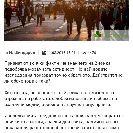
И. Шиндаров
от
11.03.2016 15:21
4476
Признат от всички факт е, че знанието на 2 езика
подобрява мозъчната активност. Но най-новите
изследвания показват точно обратното. Действително
ли обаче това е така?
Хипотезата, че знанието на 2 езика положително се
отразява на работата, е добре известна и любима на
различни медии, особено на научно популярните.
Изследванията нееднократно са показали, че хората от
всички възрастни, знаещи два езика, надминават по
показателя работоспособност тези, които знаят само