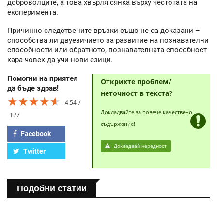
доброволците, а това хвърля сянка върху честотата на
експеримента.
Причинно-следствените връзки също не са доказани –
способства ли двуезичието за развитие на познавателни
способности или обратното, познавателната способност
кара човек да учи нови езици.
Помогни на приятел
Открихте проблем/
да бъде здрав!
неточност в текста?
★★★★★
★★★★★
★★★★★
4.54
Докладвайте за повече качествено
127
съдържание!
Facebook
Докладвай нередност
Twitter
Подобни статии