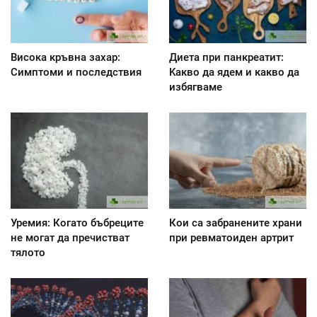
Висока кръвна захар:
Диета при панкреатит:
Симптоми и последствия
Kакво да ядем и какво да
избягваме
Уремия: Когато бъбреците
Кои са забранените храни
не могат да пречистват
при ревматоиден артрит
тялото