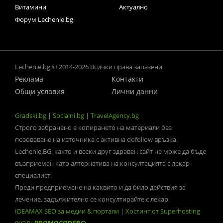
Витамини
Актуално
Форум Lechenie.bg
Lechenie.bg © 2014-2026 Всички права запазени
Реклама
Контакти
Общи условия
Лични данни
Gradski.bg
|
Socialni.bg
|
TravelAgency.bg
Строго забранено е копирането на материали без
позоваване на източника с активна dofollow връзка.
Lechenie.BG, както и всеки друг здравен сайт не може да бъде
възприеман като алтернатива на консултацията с лекар-
специалист.
Преди предприемане на каквито и да било действия за
лечение, задължително се консултирайте с лекар.
IDEAMAX SEO за медии & портали
|
Хостинг от Superhosting