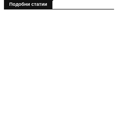
Подобни статии
ПОЛЕЗНО
Спастичен колит: Как да разберем, че го имаме
ПОЛЕЗНО