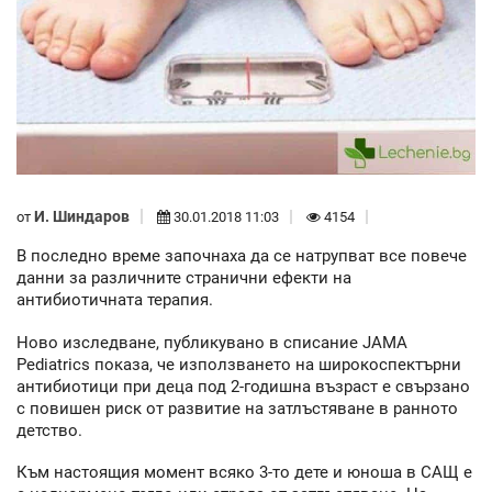
И. Шиндаров
от
30.01.2018 11:03
4154
В последно време започнаха да се натрупват все повече
данни за различните странични ефекти на
антибиотичната терапия.
Ново изследване, публикувано в списание JAMA
Pediatrics показа, че използването на широкоспектърни
антибиотици при деца под 2-годишна възраст е свързано
с повишен риск от развитие на затлъстяване в ранното
детство.
Към настоящия момент всяко 3-то дете и юноша в САЩ е