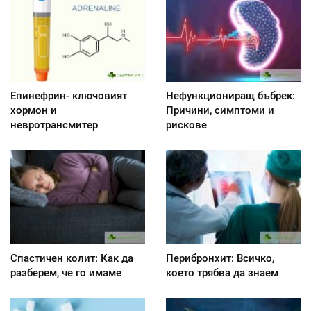
Епинефрин- ключовият
Нефункциониращ бъбрек:
хормон и
Причини, симптоми и
невротрансмитер
рискове
Спастичен колит: Как да
Перибронхит: Всичко,
разберем, че го имаме
което трябва да знаем