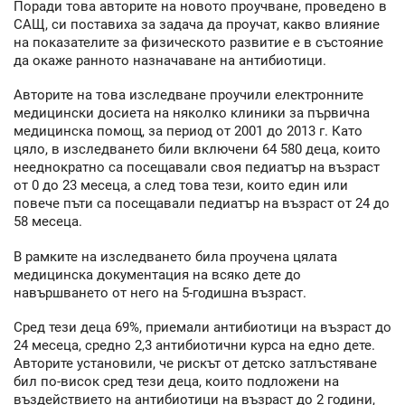
Поради това авторите на новото проучване, проведено в
САЩ, си поставиха за задача да проучат, какво влияние
на показателите за физическото развитие е в състояние
да окаже ранното назначаване на антибиотици.
Авторите на това изследване проучили електронните
медицински досиета на няколко клиники за първична
медицинска помощ, за период от 2001 до 2013 г. Като
цяло, в изследването били включени 64 580 деца, които
нееднократно са посещавали своя педиатър на възраст
от 0 до 23 месеца, а след това тези, които един или
повече пъти са посещавали педиатър на възраст от 24 до
58 месеца.
В рамките на изследването била проучена цялата
медицинска документация на всяко дете до
навършването от него на 5-годишна възраст.
Сред тези деца 69%, приемали антибиотици на възраст до
24 месеца, средно 2,3 антибиотични курса на едно дете.
Авторите установили, че рискът от детско затлъстяване
бил по-висок сред тези деца, които подложени на
въздействието на антибиотици на възраст до 2 години,