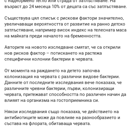
с наднормено тегло или страда от затлъстяване. На
възраст до 24 месеца 10% от децата са със затлъстяване.
Съществува цял списък с рискови фактори значително,
увеличаващи вероятността от развитие на ранно детско
затлъстяване, например висок индекс на телесната маса
на майката преди началото на бременността.
Авторите на новото изследване смятат, че са открили
нов рисков фактор – потискането на растежа
специфични колонии бактерии в червата.
От момента на раждането на детето започва
колонизация на червата с различни видове бактерии.
Данните от последните изследвания вече показаха, че
различните чревни бактерии, първи, колонизиращи
червата, притежават способността по различен начин да
влияят на организма на гостоприемника си.
Някои изследвания също показаха, че действието на
антибиотиците може да повлияе на разнообразието и
състава на флората, обитаваща червата.