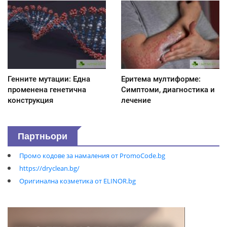
Генните мутации: Една
Еритема мултиформе:
променена генетична
Симптоми, диагностика и
конструкция
лечение
Партньори
Промо кодове за намаления от PromoCode.bg
https://dryclean.bg/
Оригинална козметика от ELINOR.bg