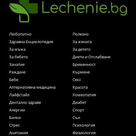
Любопитно
Полезно
Здравна Енциклопедия
За жената
За мъжа
За детето
За бебето
Диети и Отслабване
Зачатие
Бременност
Раждане
Кърмене
Бебе
Секс
Алтернативна медицина
Красота
Лайфстайл
Хомеопатия
Дентално здраве
Диабет
Алергии
Спорт
Билки
Сън
Стрес
Психология
Анатомия
Физиология