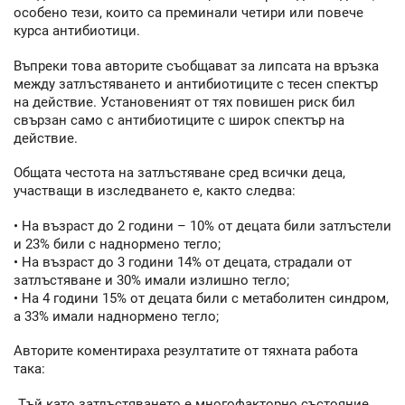
особено тези, които са преминали четири или повече
курса антибиотици.
Въпреки това авторите съобщават за липсата на връзка
между затлъстяването и антибиотиците с тесен спектър
на действие. Установеният от тях повишен риск бил
свързан само с антибиотиците с широк спектър на
действие.
Общата честота на затлъстяване сред всички деца,
участващи в изследването е, както следва:
• На възраст до 2 години – 10% от децата били затлъстели
и 23% били с наднормено тегло;
• На възраст до 3 години 14% от децата, страдали от
затлъстяване и 30% имали излишно тегло;
• На 4 години 15% от децата били с метаболитен синдром,
а 33% имали наднормено тегло;
Авторите коментираха резултатите от тяхната работа
така:
„Тъй като затлъстяването е многофакторно състояние,