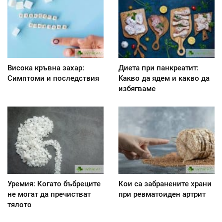
Висока кръвна захар:
Диета при панкреатит:
Симптоми и последствия
Kакво да ядем и какво да
избягваме
Уремия: Когато бъбреците
Кои са забранените храни
не могат да пречистват
при ревматоиден артрит
тялото