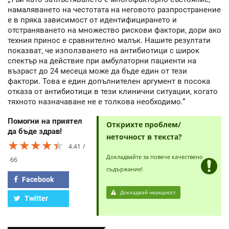
намаляването на честотата на неговото разпространение
е в пряка зависимост от идентифицирането и
отстраняването на множество рискови фактори, дори ако
техния принос е сравнително малък. Нашите резултати
показват, че използването на антибиотици с широк
спектър на действие при амбулаторни пациенти на
възраст до 24 месеца може да бъде един от тези
фактори. Това е един допълнителен аргумент в посока
отказа от антибиотици в тези клинични ситуации, когато
тяхното назначаване не е толкова необходимо.“
Помогни на приятел
Открихте проблем/
да бъде здрав!
неточност в текста?
★★★★★
★★★★★
★★★★★
4.41
Докладвайте за повече качествено
66
съдържание!
Facebook
Докладвай нередност
Twitter