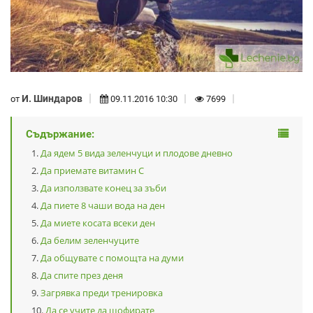
И. Шиндаров
от
09.11.2016 10:30
7699
Съдържание:
Да ядем 5 вида зеленчуци и плодове дневно
Да приемате витамин С
Да използвате конец за зъби
Да пиете 8 чаши вода на ден
Да миете косата всеки ден
Да белим зеленчуците
Да общувате с помощта на думи
Да спите през деня
Загрявка преди тренировка
Да се учите да шофирате