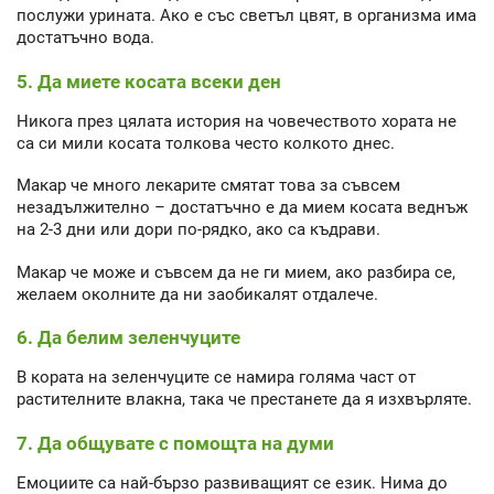
послужи урината. Ако е със светъл цвят, в организма има
достатъчно вода.
5. Да миете косата всеки ден
Никога през цялата история на човечеството хората не
са си мили косата толкова често колкото днес.
Макар че много лекарите смятат това за съвсем
незадължително – достатъчно е да мием косата веднъж
на 2-3 дни или дори по-рядко, ако са къдрави.
Макар че може и съвсем да не ги мием, ако разбира се,
желаем околните да ни заобикалят отдалече.
6. Да белим зеленчуците
В кората на зеленчуците се намира голяма част от
растителните влакна, така че престанете да я изхвърляте.
7. Да общувате с помощта на думи
Емоциите са най-бързо развиващият се език. Нима до