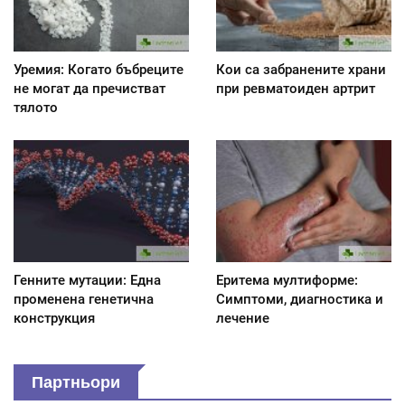
Уремия: Когато бъбреците
Кои са забранените храни
не могат да пречистват
при ревматоиден артрит
тялото
Генните мутации: Една
Еритема мултиформе:
променена генетична
Симптоми, диагностика и
конструкция
лечение
Партньори