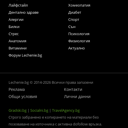
Лайфстайл
Хомеопатия
Дентално здраве
Диабет
Алергии
Спорт
Билки
Сън
Стрес
Психология
Анатомия
Физиология
Витамини
Актуално
Форум Lechenie.bg
Lechenie.bg © 2014-2026 Всички права запазени
Реклама
Контакти
Общи условия
Лични данни
Gradski.bg
|
Socialni.bg
|
TravelAgency.bg
Строго забранено е копирането на материали без
позоваване на източника с активна dofollow връзка.