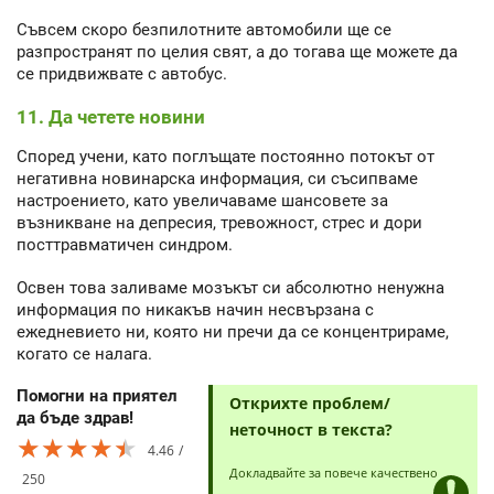
Съвсем скоро безпилотните автомобили ще се
разпространят по целия свят, а до тогава ще можете да
се придвижвате с автобус.
11. Да четете новини
Според учени, като поглъщате постоянно потокът от
негативна новинарска информация, си съсипваме
настроението, като увеличаваме шансовете за
възникване на депресия, тревожност, стрес и дори
посттравматичен синдром.
Освен това заливаме мозъкът си абсолютно ненужна
информация по никакъв начин несвързана с
ежедневието ни, която ни пречи да се концентрираме,
когато се налага.
Помогни на приятел
Открихте проблем/
да бъде здрав!
неточност в текста?
★★★★★
★★★★★
★★★★★
4.46
Докладвайте за повече качествено
250