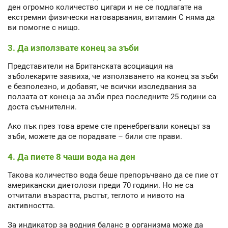
ден огромно количество цигари и не се подлагате на
екстремни физически натоварвания, витамин С няма да
ви помогне с нищо.
3. Да използвате конец за зъби
Представители на Британската асоциация на
зъболекарите заявиха, че използването на конец за зъби
е безполезно, и добавят, че всички изследвания за
ползата от конеца за зъби през последните 25 години са
доста съмнителни.
Ако пък през това време сте пренебрегвали конецът за
зъби, можете да се порадвате – били сте прави.
4. Да пиете 8 чаши вода на ден
Такова количество вода беше препоръчвано да се пие от
американски диетолози преди 70 години. Но не са
отчитали възрастта, ръстът, теглото и нивото на
активността.
За индикатор за водния баланс в организма може да