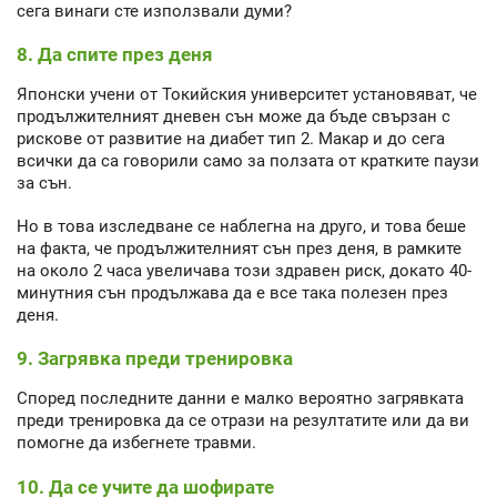
сега винаги сте използвали думи?
8. Да спите през деня
Японски учени от Токийския университет установяват, че
продължителният дневен сън може да бъде свързан с
рискове от развитие на диабет тип 2. Макар и до сега
всички да са говорили само за ползата от кратките паузи
за сън.
Но в това изследване се наблегна на друго, и това беше
на факта, че продължителният сън през деня, в рамките
на около 2 часа увеличава този здравен риск, докато 40-
минутния сън продължава да е все така полезен през
деня.
9. Загрявка преди тренировка
Според последните данни е малко вероятно загрявката
преди тренировка да се отрази на резултатите или да ви
помогне да избегнете травми.
10. Да се учите да шофирате