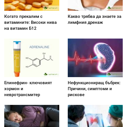
Когато прекалим с
Какво трябва да знаете за
витамините: Високи нива
лимфния дренаж
на витамин Б12
Епинефрин- ключовият
Нефункциониращ бъбрек:
хормон и
Причини, симптоми и
невротрансмитер
рискове