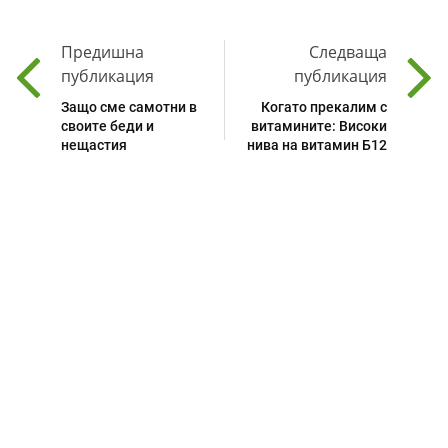
Предишна
Следваща
публикация
публикация
Защо сме самотни в
Когато прекалим с
своите беди и
витамините: Високи
нещастия
нива на витамин Б12