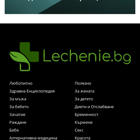
Любопитно
Полезно
Здравна Енциклопедия
За жената
За мъжа
За детето
За бебето
Диети и Отслабване
Зачатие
Бременност
Раждане
Кърмене
Бебе
Секс
Алтернативна медицина
Красота