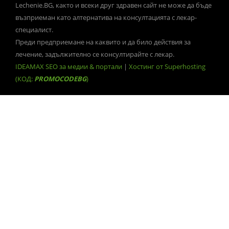
Lechenie.BG, както и всеки друг здравен сайт не може да бъде
възприеман като алтернатива на консултацията с лекар-
специалист.
Преди предприемане на каквито и да било действия за
лечение, задължително се консултирайте с лекар.
IDEAMAX SEO за медии & портали
|
Хостинг от Superhosting
(КОД:
PROMOCODEBG
)