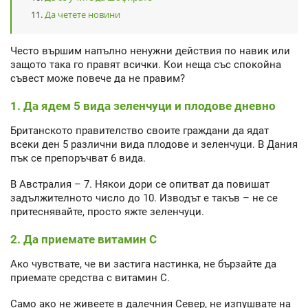
Да четете новини
Често вършим напълно ненужни действия по навик или
защото така го правят всички. Кои неща със спокойна
съвест може повече да не правим?
1. Да ядем 5 вида зеленчуци и плодове дневно
Британското правителство своите граждани да ядат
всеки ден 5 различни вида плодове и зеленчуци. В Дания
пък се препоръчват 6 вида.
В Австралия – 7. Някои дори се опитват да повишат
задължителното число до 10. Изводът е такъв – не се
притеснявайте, просто яжте зеленчуци.
2. Да приемате витамин С
Ако чувствате, че ви застига настинка, не бързайте да
приемате средства с витамин С.
Само ако не живеете в далечния Север, не изпушвате на