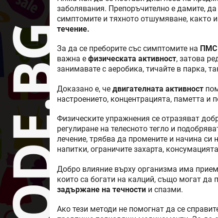
заболявания. Препоръчително е дамите, да 
симптомите и тяхното отшумяване, както и
течение.
За да се преборите със симптомите на
ПМС
важна е
физическата активност
, затова р
занимавате с аеробика, тичайте в парка, та
Доказано е, че
двигателната активност
пом
настроението, концентрацията, паметта и п
Физическите упражнения се отразяват добр
регулиране на телесното тегло и подобряв
лечение, трябва да промените и начина си
напитки, ограничите захарта, консумацията
Добро влияние върху организма има приемъ
които са богати на калций, също могат да 
задържане на течности
и спазми.
Ако тези методи не помогнат да се справите