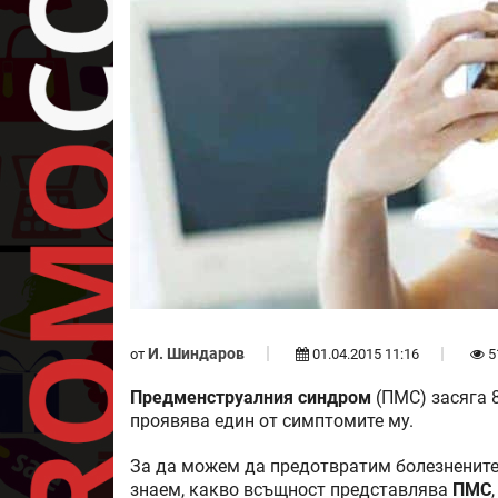
И. Шиндаров
от
01.04.2015 11:16
5
Предменструалния синдром
(ПМС) засяга 8
проявява един от симптомите му.
За да можем да предотвратим болезнените 
знаем, какво всъщност представлява
ПМС