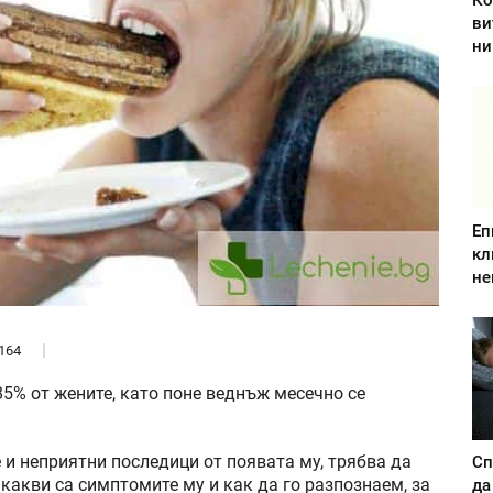
Ко
ви
ни
Еп
кл
не
164
5% от жените, като поне веднъж месечно се
и неприятни последици от появата му, трябва да
Сп
, какви са симптомите му и как да го разпознаем, за
да