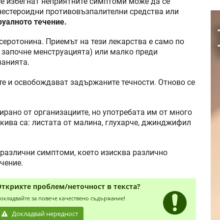
е избегнат неприятните симптоми може да се
 нестероидни противовъзпалителни средства или
уалното течение.
серотонина. Приемът на тези лекарства е само по
а започне менструацията) или малко преди
ванията.
те и освобождават задържаните течности. Отново се
рано от организациите, но употребата им от много
кива са: листата от малина, глухарче, джинджифил
а различни симптоми, което изисква различно
чение.
Открихте проблем/неточност в текста?
окладвайте за повече качествено съдържание!
Докладвай нередност