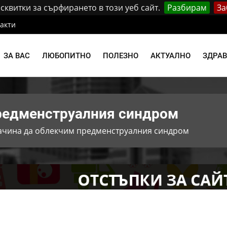
квитки за сърфирането в този уеб сайт.
Разбирам
За
акти
ЗА ВАС
ЛЮБОПИТНО
ПОЛЕЗНО
АКТУАЛНО
ЗДРА
предменструалния синдром
ачина да облекчим предменструалния синдром