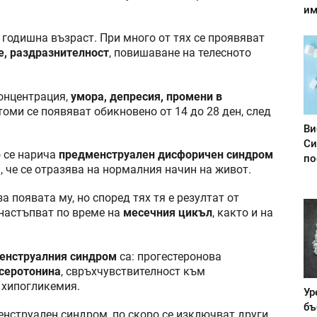
им
 годишна възраст. При много от тях се проявяват
е, раздразнителност
, повишаване на телесното
онцентрация,
умора, депресия, промени в
оми се появяват обикновено от 14 до 28 ден, след
Ви
Си
о се нарича
предменструален дисфоричен синдром
по
, че се отразява на нормалния начин на живот.
а появата му, но според тях тя е резултат от
 настъпват по време на
месечния цикъл
, както и на
енструалния синдром
са: прогестеронова
серотонина
, свръхчувствителност към
 хипогликемия.
Ур
бъ
енструален синдром, по скоро се изключват други