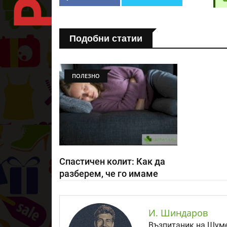
Подобни статии
ПОЛЕЗНО
Спастичен колит: Как да
разберем, че го имаме
И. Шиндаров
Възпитаник на Шуме