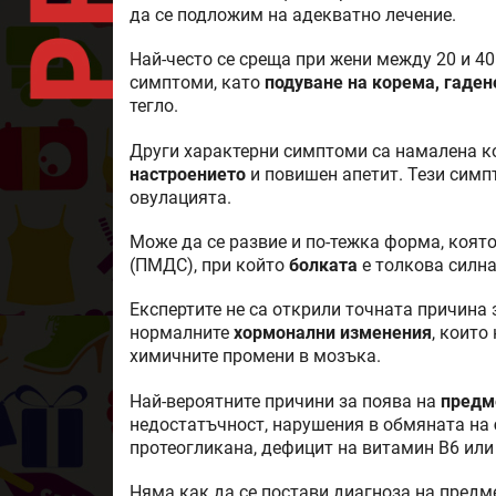
да се подложим на адекватно лечение.
Най-често се среща при жени между 20 и 40
симптоми, като
подуване на корема, гаден
тегло.
Други характерни симптоми са намалена к
настроението
и повишен апетит. Тези симпт
овулацията.
Може да се развие и по-тежка форма, коят
(ПМДС), при който
болката
е толкова силна
Експертите не са открили точната причина з
нормалните
хормонални изменения
, които
химичните промени в мозъка.
Най-вероятните причини за поява на
предм
недостатъчност, нарушения в обмяната на
протеогликана, дефицит на витамин В6 или
Няма как да се постави диагноза на предм