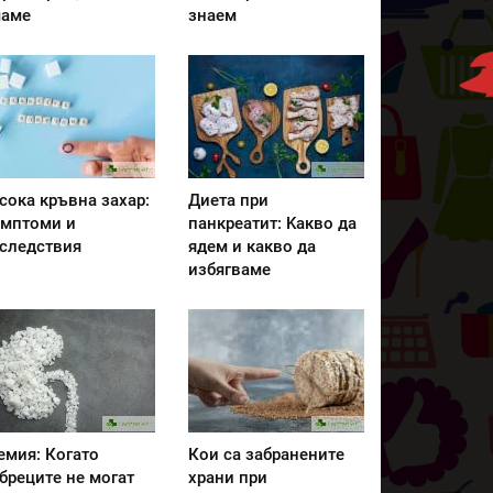
аме
знаем
сока кръвна захар:
Диета при
мптоми и
панкреатит: Kакво да
следствия
ядем и какво да
избягваме
емия: Когато
Кои са забранените
бреците не могат
храни при