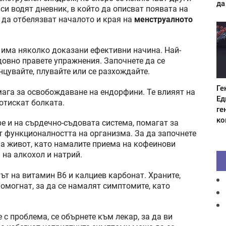
да
си водят дневник, в който да описват появата на
 да отбелязват началото и края на
менструалното
има няколко доказани ефективни начина. Най-
едовно правете упражнения. Започнете да се
нцувайте, плувайте или се разхождайте.
Ге
ага за освобождаване на ендорфини. Те влияят на
Ед
отискат болката.
ге
ко
е и на сърдечно-съдовата система, помагат за
ат функционалността на организма. За да започнете
 на живот, като намалите приема на кофеинови
 на алкохол и натрий.
т на витамин В6 и калциев карбонат. Храните,
помогнат, за да се намалят симптомите, като
 с проблема, се обърнете към лекар, за да ви