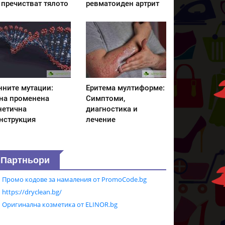
 пречистват тялото
ревматоиден артрит
нните мутации:
Еритема мултиформе:
на променена
Симптоми,
нетична
диагностика и
нструкция
лечение
Партньори
Промо кодове за намаления от PromoCode.bg
https://dryclean.bg/
Оригинална козметика от ELINOR.bg