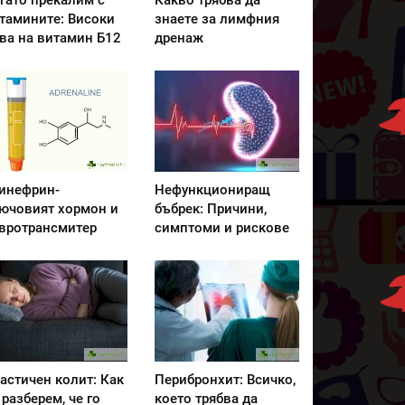
гато прекалим с
Какво трябва да
тамините: Високи
знаете за лимфния
ва на витамин Б12
дренаж
инефрин-
Нефункциониращ
ючовият хормон и
бъбрек: Причини,
вротрансмитер
симптоми и рискове
астичен колит: Как
Перибронхит: Всичко,
 разберем, че го
което трябва да