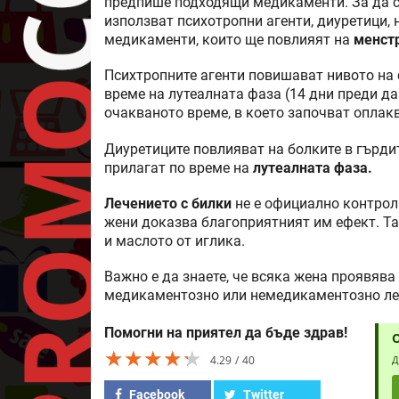
предпише подходящи медикаменти. За да с
използват психотропни агенти, диуретици,
медикаменти, които ще повлияят на
менстр
Психтропните агенти повишават нивото на 
време на лутеалната фаза (14 дни преди д
очакваното време, в което започват оплак
Диуретиците повлияват на болките в гърди
прилагат по време на
лутеалната фаза.
Лечението с билки
не е официално контроли
жени доказва благоприятният им ефект. Та
и маслото от иглика.
Важно е да знаете, че всяка жена проявяв
медикаментозно или немедикаментозно ле
Помогни на приятел да бъде здрав!
★★★★★
★★★★★
★★★★★
4.29
40
Д
Facebook
Twitter