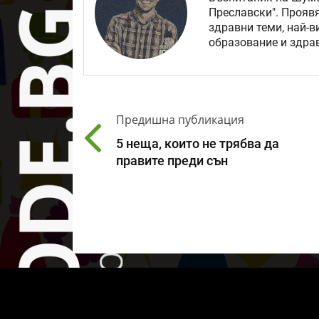
Преславски". Прояв
здравни теми, най-в
образование и здрав
Предишна публикация
5 неща, които не трябва да
правите преди сън