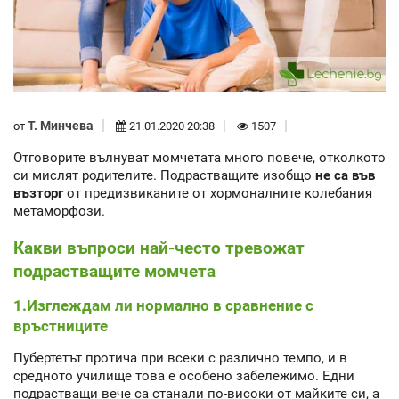
Т. Минчева
от
21.01.2020 20:38
1507
Отговорите вълнуват момчетата много повече, отколкото
си мислят родителите. Подрастващите изобщо
не са във
възторг
от предизвиканите от хормоналните колебания
метаморфози.
Какви въпроси най-често тревожат
подрастващите момчета
1.Изглеждам ли нормално в сравнение с
връстниците
Пубертетът протича при всеки с различно темпо, и в
средното училище това е особено забележимо. Едни
подрастващи вече са станали по-високи от майките си, а