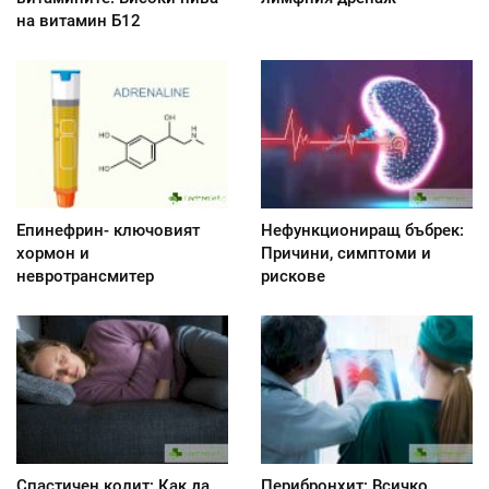
на витамин Б12
Епинефрин- ключовият
Нефункциониращ бъбрек:
хормон и
Причини, симптоми и
невротрансмитер
рискове
Спастичен колит: Как да
Перибронхит: Всичко,