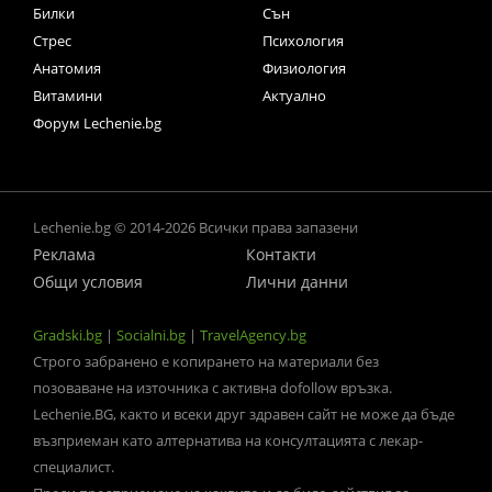
Билки
Сън
Стрес
Психология
Анатомия
Физиология
Витамини
Актуално
Форум Lechenie.bg
Lechenie.bg © 2014-2026 Всички права запазени
Реклама
Контакти
Общи условия
Лични данни
Gradski.bg
|
Socialni.bg
|
TravelAgency.bg
Строго забранено е копирането на материали без
позоваване на източника с активна dofollow връзка.
Lechenie.BG, както и всеки друг здравен сайт не може да бъде
възприеман като алтернатива на консултацията с лекар-
специалист.