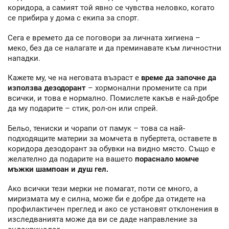
коридора, а самият той явно се чувства неловко, когато
се прибира у дома с екипа за спорт.
Сега е времето да се поговори за личната хигиена –
меко, без да се налагате и да преминавате към личностни
нападки.
Кажете му, че на неговата възраст е
време да започне да
използва дезодорант
– хормонални промените са при
всички, и това е нормално. Помислете какъв е най-добре
да му подарите – стик, рол-он или спрей.
Бельо, тениски и чорапи от памук – това са най-
подходящите материи за момчета в пубертета, оставете в
коридора дезодорант за обувки на видно място. Също е
желателно да подарите на вашето
пораснало момче
мъжки шампоан и душ гел.
Ако всички тези мерки не помагат, поти се много, а
миризмата му е силна, може би е добре да отидете на
профилактичен преглед и ако се установят отклонения в
изследванията може да ви се даде направление за