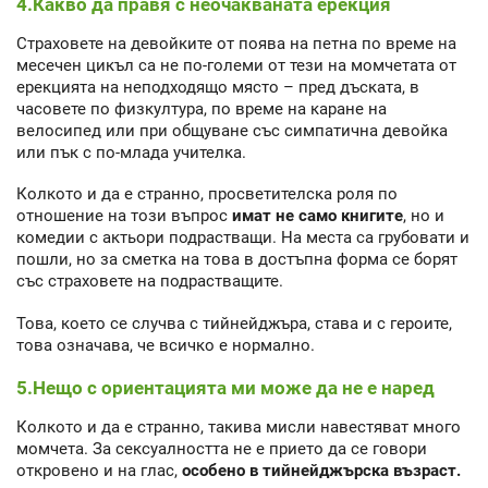
4.Какво да правя с неочакваната ерекция
Страховете на девойките от поява на петна по време на
месечен цикъл са не по-големи от тези на момчетата от
ерекцията на неподходящо място – пред дъската, в
часовете по физкултура, по време на каране на
велосипед или при общуване със симпатична девойка
или пък с по-млада учителка.
Колкото и да е странно, просветителска роля по
отношение на този въпрос
имат не само книгите
, но и
комедии с актьори подрастващи. На места са грубовати и
пошли, но за сметка на това в достъпна форма се борят
със страховете на подрастващите.
Това, което се случва с тийнейджъра, става и с героите,
това означава, че всичко е нормално.
5.Нещо с ориентацията ми може да не е наред
Колкото и да е странно, такива мисли навестяват много
момчета. За сексуалността не е прието да се говори
откровено и на глас,
особено в тийнейджърска възраст.