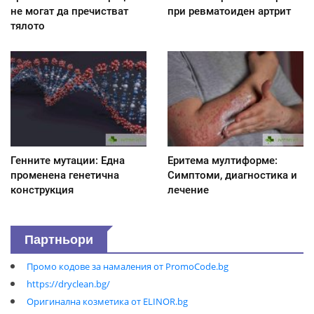
не могат да пречистват
при ревматоиден артрит
тялото
Генните мутации: Една
Еритема мултиформе:
променена генетична
Симптоми, диагностика и
конструкция
лечение
Партньори
Промо кодове за намаления от PromoCode.bg
https://dryclean.bg/
Оригинална козметика от ELINOR.bg