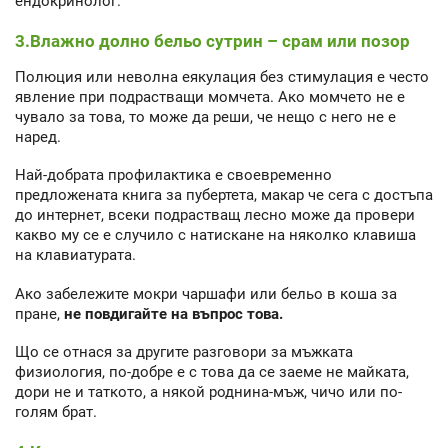
ендокринолог.
3.Влажно долно бельо сутрин – срам или позор
Полюция или неволна еякулация без стимулация е често
явление при подрастващи момчета. Ако момчето не е
чувало за това, то може да реши, че нещо с него не е
наред.
Най-добрата профилактика е своевременно
предложената книга за пубертета, макар че сега с достъпа
до интернет, всеки подрастващ лесно може да провери
какво му се е случило с натискане на няколко клавиша
на клавиатурата.
Ако забележите мокри чаршафи или бельо в коша за
пране,
не повдигайте на въпрос това.
Що се отнася за другите разговори за мъжката
физиология, по-добре е с това да се заеме не майката,
дори не и таткото, а някой роднина-мъж, чичо или по-
голям брат.