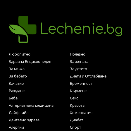
Любопитно
Полезно
Здравна Енциклопедия
За жената
За мъжа
За детето
За бебето
Диети и Отслабване
Зачатие
Бременност
Раждане
Кърмене
Бебе
Секс
Алтернативна медицина
Красота
Лайфстайл
Хомеопатия
Дентално здраве
Диабет
Алергии
Спорт