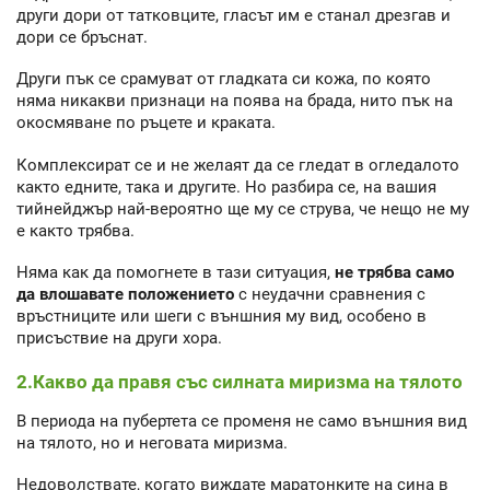
други дори от татковците, гласът им е станал дрезгав и
дори се бръснат.
Други пък се срамуват от гладката си кожа, по която
няма никакви признаци на поява на брада, нито пък на
окосмяване по ръцете и краката.
Комплексират се и не желаят да се гледат в огледалото
както едните, така и другите. Но разбира се, на вашия
тийнейджър най-вероятно ще му се струва, че нещо не му
е както трябва.
Няма как да помогнете в тази ситуация,
не трябва само
да влошавате положението
с неудачни сравнения с
връстниците или шеги с външния му вид, особено в
присъствие на други хора.
2.Какво да правя със силната миризма на тялото
В периода на пубертета се променя не само външния вид
на тялото, но и неговата миризма.
Недоволствате, когато виждате маратонките на сина в