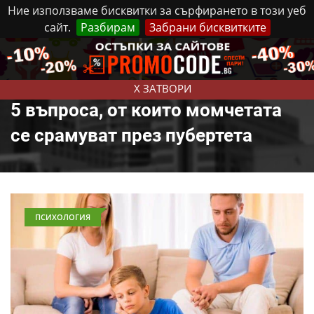
Ние използваме бисквитки за сърфирането в този уеб
сайт.
Разбирам
Забрани бисквитките
Реклама
Контакти
Събота, 8 Август, 2026
X ЗАТВОРИ
5 въпроса, от които момчетата
се срамуват през пубертета
ПСИХОЛОГИЯ