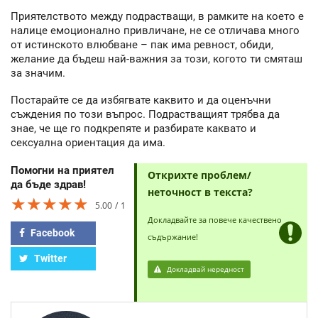
Приятелството между подрастващи, в рамките на което е
налице емоционално привличане, не се отличава много
от истинското влюбване – пак има ревност, обиди,
желание да бъдеш най-важния за този, когото ти смяташ
за значим.
Постарайте се да избягвате каквито и да оценъчни
съждения по този въпрос. Подрастващият трябва да
знае, че ще го подкрепяте и разбирате каквато и
сексуална ориентация да има.
Помогни на приятел
Открихте проблем/
да бъде здрав!
неточност в текста?
★★★★★
★★★★★
★★★★★
5.00
1
Докладвайте за повече качествено
Facebook
съдържание!
Twitter
Докладвай нередност