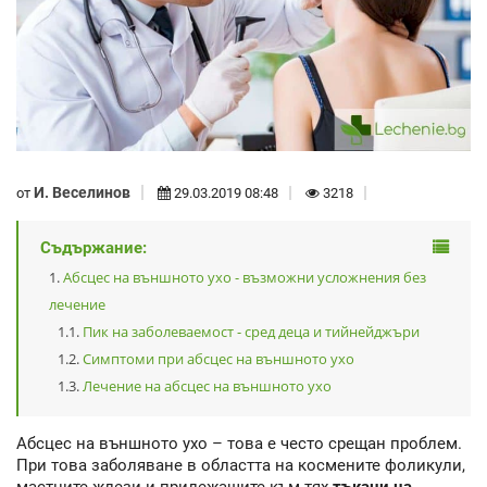
И. Веселинов
от
29.03.2019 08:48
3218
Съдържание:
Абсцес на външното ухо - възможни усложнения без
лечение
Пик на заболеваемост - сред деца и тийнейджъри
Симптоми при абсцес на външното ухо
Лечение на абсцес на външното ухо
Абсцес на външното ухо – това е често срещан проблем.
При това заболяване в областта на космените фоликули,