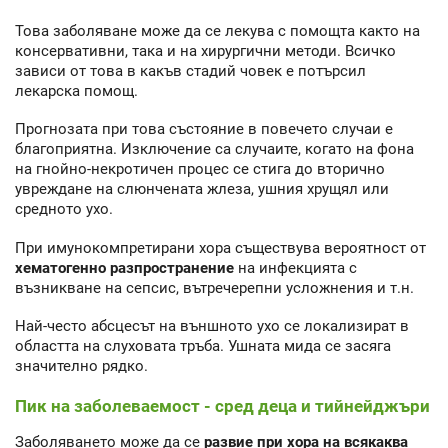
Това заболяване може да се лекува с помощта както на
консервативни, така и на хирургични методи. Всичко
зависи от това в какъв стадий човек е потърсил
лекарска помощ.
Прогнозата при това състояние в повечето случаи е
благоприятна. Изключение са случаите, когато на фона
на гнойно-некротичен процес се стига до вторично
увреждане на слюнчената жлеза, ушния хрущял или
средното ухо.
При имунокомпретирани хора съществува вероятност от
хематогенно разпространение
на инфекцията с
възникване на сепсис, вътречерепни усложнения и т.н.
Най-често абсцесът на външното ухо се локализират в
областта на слуховата тръба. Ушната мида се засяга
значително рядко.
Пик на заболеваемост - сред деца и тийнейджъри
Заболяването може да се
развие при хора на всякаква