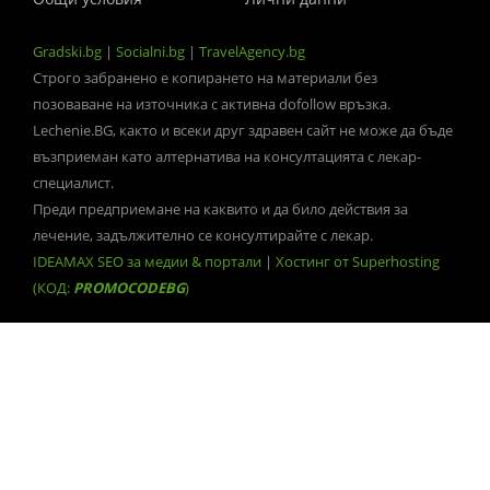
Gradski.bg
|
Socialni.bg
|
TravelAgency.bg
Строго забранено е копирането на материали без
позоваване на източника с активна dofollow връзка.
Lechenie.BG, както и всеки друг здравен сайт не може да бъде
възприеман като алтернатива на консултацията с лекар-
специалист.
Преди предприемане на каквито и да било действия за
лечение, задължително се консултирайте с лекар.
IDEAMAX SEO за медии & портали
|
Хостинг от Superhosting
(КОД:
PROMOCODEBG
)