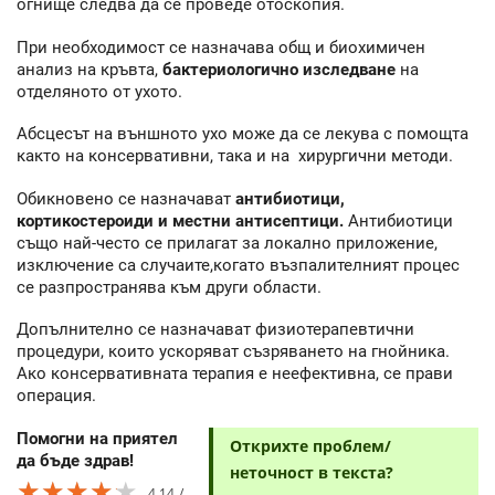
огнище следва да се проведе отоскопия.
При необходимост се назначава общ и биохимичен
анализ на кръвта,
бактериологично изследване
на
отделяното от ухото.
Абсцесът на външното ухо може да се лекува с помощта
както на консервативни, така и на хирургични методи.
Обикновено се назначават
антибиотици,
кортикостероиди и местни антисептици.
Антибиотици
също най-често се прилагат за локално приложение,
изключение са случаите,когато възпалителният процес
се разпространява към други области.
Допълнително се назначават физиотерапевтични
процедури, които ускоряват съзряването на гнойника.
Ако консервативната терапия е неефективна, се прави
операция.
Помогни на приятел
Открихте проблем/
да бъде здрав!
неточност в текста?
★★★★★
★★★★★
★★★★★
4.14