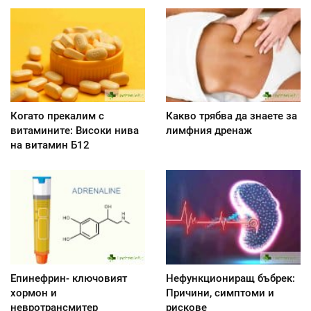
Когато прекалим с
Какво трябва да знаете за
витамините: Високи нива
лимфния дренаж
на витамин Б12
Епинефрин- ключовият
Нефункциониращ бъбрек:
хормон и
Причини, симптоми и
невротрансмитер
рискове