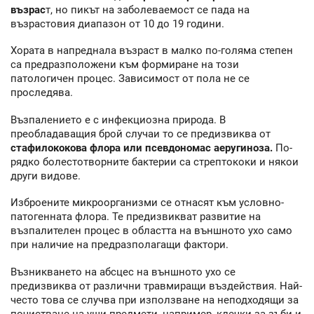
възрас
т, но пикът на заболеваемост се пада на
възрастовия диапазон от 10 до 19 години.
Хората в напреднала възраст в малко по-голяма степен
са предразположени към формиране на този
патологичен процес. Зависимост от пола не се
проследява.
Възпалението е с инфекциозна природа. В
преобладаващия брой случаи то се предизвиква от
стафилококова флора или псевдономас аеругиноза.
По-
рядко болестотворните бактерии са стрептококи и някои
други видове.
Изброените микроорганизми се отнасят към условно-
патогенната флора. Те предизвикват развитие на
възпалителен процес в областта на външното ухо само
при наличие на предразполагащи фактори.
Възникването на абсцес на външното ухо се
предизвиква от различни травмиращи въздействия. Най-
често това се случва при използване на неподходящи за
почистване на уши предмети, например, клечки за зъби и