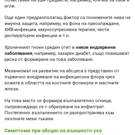
игли.
Още един предразполагащ фактор са понижените нива на
имунна защита, например, на фона на преохлаждане,
ХИВ-инфекции, имуносупресивна терапия, чести
респираторни инфекции и т.н.
Хроничният гноен среден отит и
някои ендокринни
заболявания
, например, захарен диабет, също повишават
риска от формиране на това заболяване.
Механизмът на развитие на абсцеса е представен от
първично внедряване на инфекциозна флора чрез
кожата в областта на костните фоликули и мастните
жлези.
На това място се формира възпалително огнище,
съпровождащо се с образуване на инфилтрат.
Постепенно възпалението се разпространява към
околните меки тъкани.
Симптоми при абсцес на външното ухо