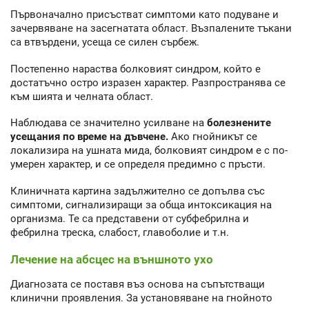
Първоначално присъстват симптоми като подуване и
зачервяване на засегнатата област. Възпалените тъкани
са втвърдени, усеща се силен сърбеж.
Постепенно нараства болковият синдром, който е
достатъчно остро изразен характер. Разпространява се
към шията и челната област.
Наблюдава се значително усилване на
болезнените
усещания по време на дъвчене.
Ако гнойникът се
локализира на ушната мида, болковият синдром е с по-
умерен характер, и се определя предимно с пръсти.
Клиничната картина задължително се допълва със
симптоми, сигнализиращи за обща интоксикация на
организма. Те са представени от субфебрилна и
фебрилна треска, слабост, главоболие и т.н.
Лечение на абсцес на външното ухо
Диагнозата се поставя въз основа на съпътстващи
клинични проявления. За установяване на гнойното