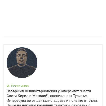
Епинефрин- ключовият хормон и невротрансмитер
И. Веселинов
Завършил Великотърновския университет "Свети
Свети Кирил и Методий", специалност Туризъм.
Интересува се от дентално здраве и ползите от съня.
Пише на няколко различни тематики, свързани с