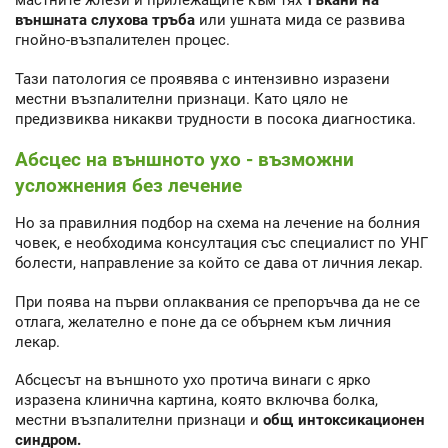
мастните жлези и прилежащите към тях
тъкани на
външната слухова тръба
или ушната мида се развива
гнойно-възпалителен процес.
Тази патология се проявява с интензивно изразени
местни възпалителни признаци. Като цяло не
предизвиква никакви трудности в посока диагностика.
Абсцес на външното ухо - възможни
усложнения без лечение
Но за правилния подбор на схема на лечение на болния
човек, е необходима консултация със специалист по УНГ
болести, направление за който се дава от личния лекар.
При поява на първи оплаквания се препоръчва да не се
отлага, желателно е поне да се обърнем към личния
лекар.
Абсцесът на външното ухо протича винаги с ярко
изразена клинична картина, която включва болка,
местни възпалителни признаци и
общ интоксикационен
синдром.