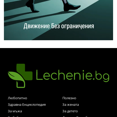
Любопитно
Полезно
Здравна Енциклопедия
За жената
За мъжа
За детето