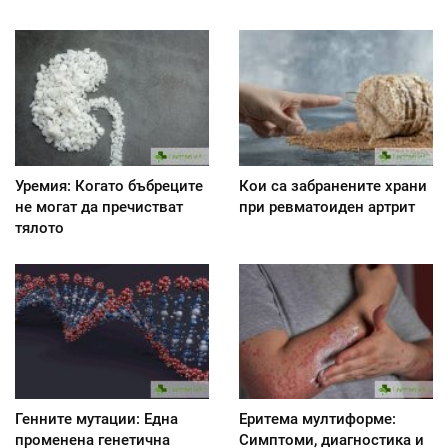
Уремия: Когато бъбреците
Кои са забранените храни
не могат да пречистват
при ревматоиден артрит
тялото
Генните мутации: Една
Еритема мултиформе:
променена генетична
Симптоми, диагностика и