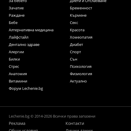
За бебето
Диети и Отслабване
Зачатие
Бременност
Раждане
Кърмене
Бебе
Секс
Алтернативна медицина
Красота
Лайфстайл
Хомеопатия
Дентално здраве
Диабет
Алергии
Спорт
Билки
Сън
Стрес
Психология
Анатомия
Физиология
Витамини
Актуално
Форум Lechenie.bg
Lechenie.bg © 2014-2026 Всички права запазени
Реклама
Контакти
Общи условия
Лични данни