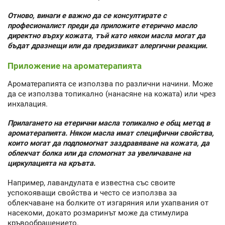
Отново, винаги е важно да се консултирате с
професионалист преди да приложите етерично масло
директно върху кожата, тъй като някои масла могат да
бъдат дразнещи или да предизвикат алергични реакции.
Приложение на ароматерапията
Ароматерапията се използва по различни начини. Може
да се използва топикално (нанасяне на кожата) или чрез
инхалация.
Прилагането на етерични масла топикално е общ метод в
ароматерапията. Някои масла имат специфични свойства,
които могат да подпомогнат заздравяване на кожата, да
облекчат болка или да спомогнат за увеличаване на
циркулацията на кръвта.
Например, лавандулата е известна със своите
успокояващи свойства и често се използва за
облекчаване на болките от изгаряния или ухапвания от
насекоми, докато розмаринът може да стимулира
кръвообращението.