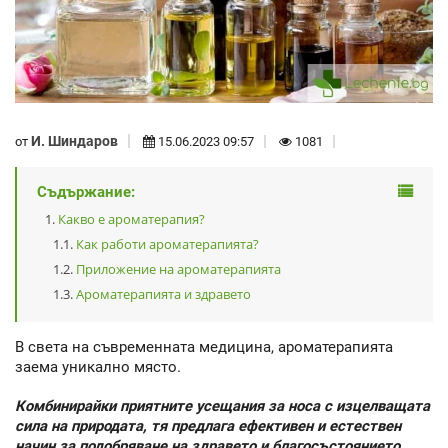
И. Шиндаров
от
15.06.2023 09:57
1081
Съдържание:
Какво е ароматерапия?
Как работи ароматерапията?
Приложение на ароматерапията
Ароматерапията и здравето
В света на съвременната медицина, ароматерапията
заема уникално място.
Комбинирайки приятните усещания за носа с изцелващата
сила на природата, тя предлага ефективен и естествен
начин за подобряване на здравето и благосъстоянието.