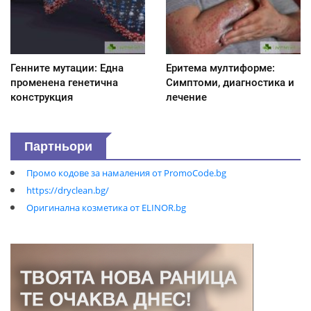
Генните мутации: Една
Еритема мултиформе:
променена генетична
Симптоми, диагностика и
конструкция
лечение
Партньори
Промо кодове за намаления от PromoCode.bg
https://dryclean.bg/
Оригинална козметика от ELINOR.bg