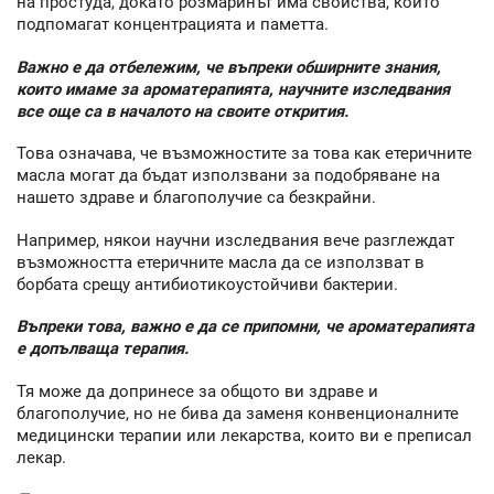
на простуда, докато розмаринът има свойства, които
подпомагат концентрацията и паметта.
Важно е да отбележим, че въпреки обширните знания,
които имаме за ароматерапията, научните изследвания
все още са в началото на своите открития.
Това означава, че възможностите за това как етеричните
масла могат да бъдат използвани за подобряване на
нашето здраве и благополучие са безкрайни.
Например, някои научни изследвания вече разглеждат
възможността етеричните масла да се използват в
борбата срещу антибиотикоустойчиви бактерии.
Въпреки това, важно е да се припомни, че ароматерапията
е допълваща терапия.
Тя може да допринесе за общото ви здраве и
благополучие, но не бива да заменя конвенционалните
медицински терапии или лекарства, които ви е преписал
лекар.