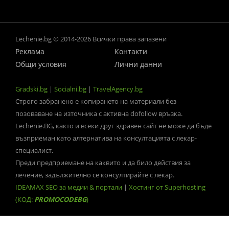
Lechenie.bg © 2014-2026 Всички права запазени
Реклама
Контакти
Общи условия
Лични данни
Gradski.bg
|
Socialni.bg
|
TravelAgency.bg
Строго забранено е копирането на материали без
позоваване на източника с активна dofollow връзка.
Lechenie.BG, както и всеки друг здравен сайт не може да бъде
възприеман като алтернатива на консултацията с лекар-
специалист.
Преди предприемане на каквито и да било действия за
лечение, задължително се консултирайте с лекар.
IDEAMAX SEO за медии & портали
|
Хостинг от Superhosting
(КОД:
PROMOCODEBG
)