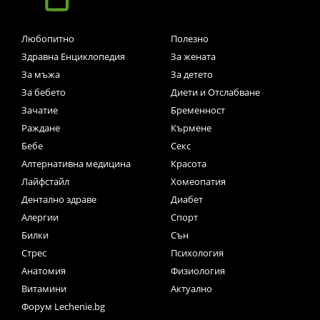
Любопитно
Полезно
Здравна Енциклопедия
За жената
За мъжа
За детето
За бебето
Диети и Отслабване
Зачатие
Бременност
Раждане
Кърмене
Бебе
Секс
Алтернативна медицина
Красота
Лайфстайл
Хомеопатия
Дентално здраве
Диабет
Алергии
Спорт
Билки
Сън
Стрес
Психология
Анатомия
Физиология
Витамини
Актуално
Форум Lechenie.bg