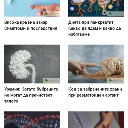
Висока кръвна захар:
Диета при панкреатит:
Симптоми и последствия
Kакво да ядем и какво да
избягваме
Уремия: Когато бъбреците
Кои са забранените храни
не могат да пречистват
при ревматоиден артрит
тялото