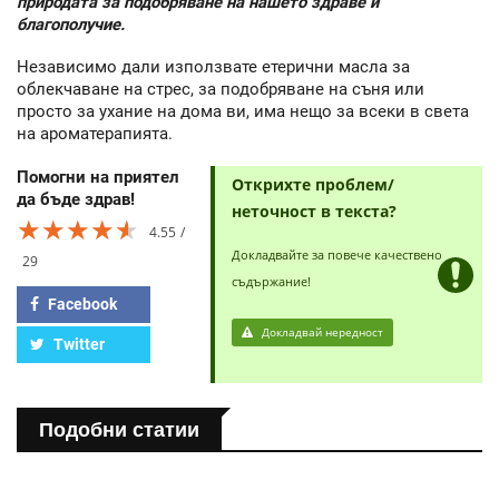
природата за подобряване на нашето здраве и
благополучие.
Независимо дали използвате етерични масла за
облекчаване на стрес, за подобряване на съня или
просто за ухание на дома ви, има нещо за всеки в света
на ароматерапията.
Помогни на приятел
Открихте проблем/
да бъде здрав!
неточност в текста?
★★★★★
★★★★★
★★★★★
4.55
Докладвайте за повече качествено
29
съдържание!
Facebook
Докладвай нередност
Twitter
Подобни статии