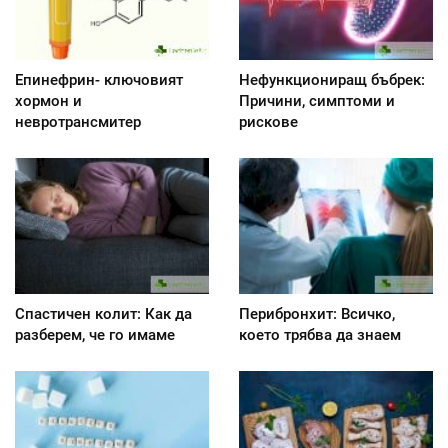
Епинефрин- ключовият
Нефункциониращ бъбрек:
хормон и
Причини, симптоми и
невротрансмитер
рискове
Спастичен колит: Как да
Перибронхит: Всичко,
разберем, че го имаме
което трябва да знаем