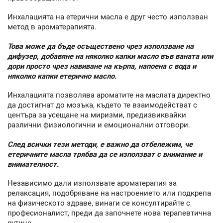
Инхалацията на етерични масла е друг често използван
метод в ароматерапията.
Това може да бъде осъществено чрез използване на
дифузер, добавяне на няколко капки масло във ваната или
дори просто чрез навиване на кърпа, напоена с вода и
няколко капки етерично масло.
Инхалацията позволява ароматите на маслата директно
да достигнат до мозъка, където те взаимодействат с
центъра за усещане на миризми, предизвиквайки
различни физиологични и емоционални отговори.
След всички тези методи, е важно да отбележим, че
етеричните масла трябва да се използват с внимание и
внимателност.
Независимо дали използвате ароматерапия за
релаксация, подобряване на настроението или подкрепа
на физическото здраве, винаги се консултирайте с
професионалист, преди да започнете нова терапевтична