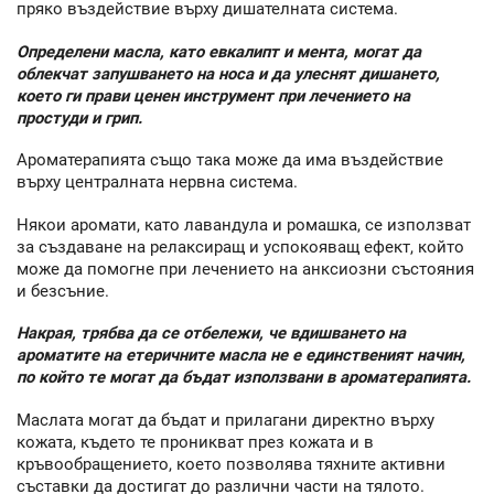
пряко въздействие върху дишателната система.
Определени масла, като евкалипт и мента, могат да
облекчат запушването на носа и да улеснят дишането,
което ги прави ценен инструмент при лечението на
простуди и грип.
Ароматерапията също така може да има въздействие
върху централната нервна система.
Някои аромати, като лавандула и ромашка, се използват
за създаване на релаксиращ и успокояващ ефект, който
може да помогне при лечението на анксиозни състояния
и безсъние.
Накрая, трябва да се отбележи, че вдишването на
ароматите на етеричните масла не е единственият начин,
по който те могат да бъдат използвани в ароматерапията.
Маслата могат да бъдат и прилагани директно върху
кожата, където те проникват през кожата и в
кръвообращението, което позволява тяхните активни
съставки да достигат до различни части на тялото.