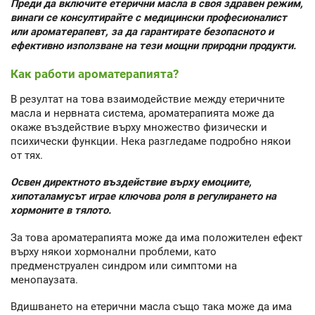
Преди да включите етерични масла в своя здравен режим,
винаги се консултирайте с медицински професионалист
или ароматерапевт, за да гарантирате безопасното и
ефективно използване на тези мощни природни продукти.
Как работи ароматерапията?
В резултат на това взаимодействие между етеричните
масла и нервната система, ароматерапията може да
окаже въздействие върху множество физически и
психически функции. Нека разгледаме подробно някои
от тях.
Освен директното въздействие върху емоциите,
хипоталамусът играе ключова роля в регулирането на
хормоните в тялото.
За това ароматерапията може да има положителен ефект
върху някои хормонални проблеми, като
предменструален синдром или симптоми на
менопаузата.
Вдишването на етерични масла също така може да има