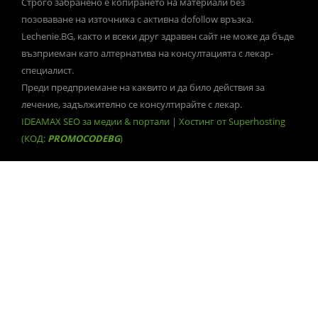
Строго забранено е копирането на материали без
позоваване на източника с активна dofollow връзка.
Lechenie.BG, както и всеки друг здравен сайт не може да бъде
възприеман като алтернатива на консултацията с лекар-
специалист.
Преди предприемане на каквито и да било действия за
лечение, задължително се консултирайте с лекар.
IDEAMAX SEO за медии & портали
|
Хостинг от Superhosting
(КОД:
PROMOCODEBG
)