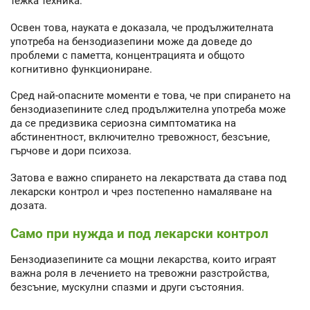
тежка техника.
Освен това, науката е доказала, че продължителната
употреба на бензодиазепини може да доведе до
проблеми с паметта, концентрацията и общото
когнитивно функциониране.
Сред най-опасните моменти е това, че при спирането на
бензодиазепините след продължителна употреба може
да се предизвика сериозна симптоматика на
абстинентност, включително тревожност, безсъние,
гърчове и дори психоза.
Затова е важно спирането на лекарствата да става под
лекарски контрол и чрез постепенно намаляване на
дозата.
Само при нужда и под лекарски контрол
Бензодиазепините са мощни лекарства, които играят
важна роля в лечението на тревожни разстройства,
безсъние, мускулни спазми и други състояния.