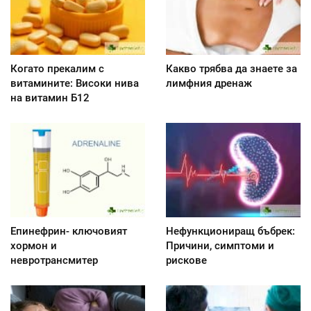
Когато прекалим с
Какво трябва да знаете за
витамините: Високи нива
лимфния дренаж
на витамин Б12
Епинефрин- ключовият
Нефункциониращ бъбрек:
хормон и
Причини, симптоми и
невротрансмитер
рискове