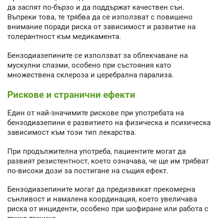
да заспят по-бързо и да поддържат качествен сън.
Въпреки това, те трябва да се използват с повишено
внимание поради риска от зависимост и развитие на
толерантност към медикамента.
Бензодиазепините се използват за облекчаване на
мускулни спазми, особено при състояния като
множествена склероза и церебрална парализа.
Рискове и странични ефекти
Един от най-значимите рискове при употребата на
бензодиазепини е развитието на физическа и психическа
зависимост към този тип лекарства.
При продължителна употреба, пациентите могат да
развият резистентност, което означава, че ще им трябват
по-високи дози за постигане на същия ефект.
Бензодиазепините могат да предизвикат прекомерна
сънливост и намалена координация, което увеличава
риска от инциденти, особено при шофиране или работа с