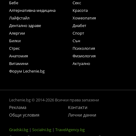
Бебе
Секс
Алтернативна медицина
Красота
Лайфстайл
Хомеопатия
Дентално здраве
Диабет
Алергии
Спорт
Билки
Сън
Стрес
Психология
Анатомия
Физиология
Витамини
Актуално
Форум Lechenie.bg
Lechenie.bg © 2014-2026 Всички права запазени
Реклама
Контакти
Общи условия
Лични данни
Gradski.bg
|
Socialni.bg
|
TravelAgency.bg