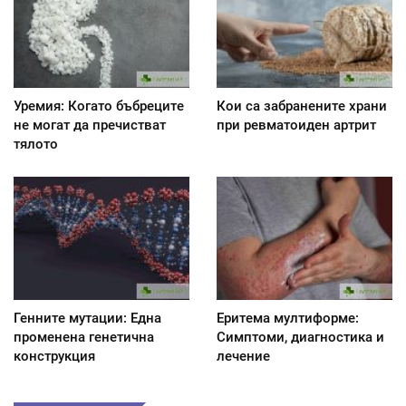
Уремия: Когато бъбреците
Кои са забранените храни
не могат да пречистват
при ревматоиден артрит
тялото
Генните мутации: Една
Еритема мултиформе:
променена генетична
Симптоми, диагностика и
конструкция
лечение