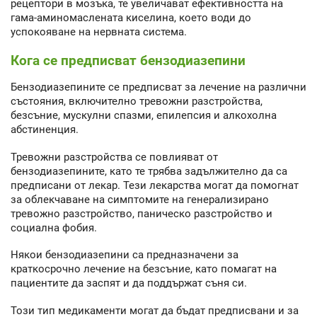
рецептори в мозъка, те увеличават ефективността на
гама-аминомаслената киселина, което води до
успокояване на нервната система.
Кога се предписват бензодиазепини
Бензодиазепините се предписват за лечение на различни
състояния, включително тревожни разстройства,
безсъние, мускулни спазми, епилепсия и алкохолна
абстиненция.
Тревожни разстройства се повлияват от
бензодиазепините, като те трябва задължително да са
предписани от лекар. Тези лекарства могат да помогнат
за облекчаване на симптомите на генерализирано
тревожно разстройство, паническо разстройство и
социална фобия.
Някои бензодиазепини са предназначени за
краткосрочно лечение на безсъние, като помагат на
пациентите да заспят и да поддържат съня си.
Този тип медикаменти могат да бъдат предписвани и за