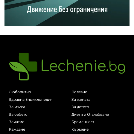
Любопитно
Полезно
Здравна Енциклопедия
За жената
За мъжа
За детето
За бебето
Диети и Отслабване
Зачатие
Бременност
Раждане
Кърмене