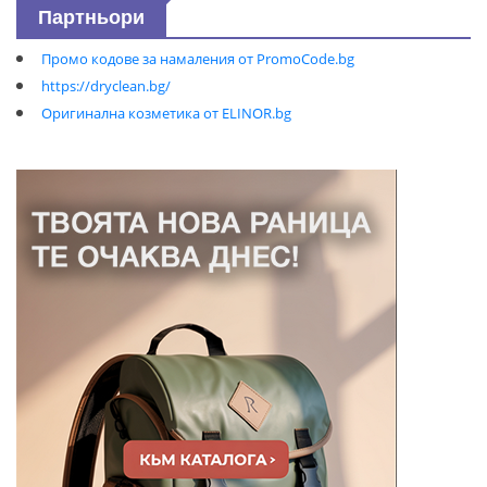
Партньори
Промо кодове за намаления от PromoCode.bg
https://dryclean.bg/
Оригинална козметика от ELINOR.bg