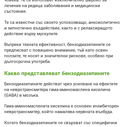
човека. Те се използват изключително широко за
лечение на редица заболявания и медицински
състояния.
Те са известни със своето успокояващо, анксиолитично
и хипнотично въздействие, както и с релаксиращото
действие върху мускулите.
Въпреки тяхната ефективност, бензодиазепините се
предписват с повишено внимание, тъй като освен
ползите, те носят и значителни рискове, особено при
дългосрочна употреба.
Какво представляват бензодиазепините
Бензодиазепините действат чрез усилване на ефектите
на невротрансмитера гама-аминомаслена киселина
(GABA) в мозъка.
Гама-аминомаслената киселина е основен инхибиторен
невротрансмитер, който намалява нервната възбуда.
Когато бензодиазепините се свързват със специфични