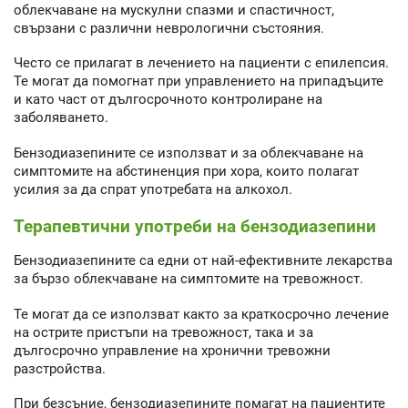
облекчаване на мускулни спазми и спастичност,
свързани с различни неврологични състояния.
Често се прилагат в лечението на пациенти с епилепсия.
Те могат да помогнат при управлението на припадъците
и като част от дългосрочното контролиране на
заболяването.
Бензодиазепините се използват и за облекчаване на
симптомите на абстиненция при хора, които полагат
усилия за да спрат употребата на алкохол.
Терапевтични употреби на бензодиазепини
Бензодиазепините са едни от най-ефективните лекарства
за бързо облекчаване на симптомите на тревожност.
Те могат да се използват както за краткосрочно лечение
на острите пристъпи на тревожност, така и за
дългосрочно управление на хронични тревожни
разстройства.
При безсъние, бензодиазепините помагат на пациентите