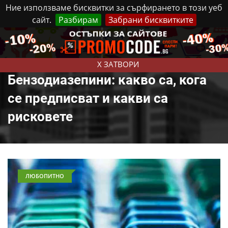
Ние използваме бисквитки за сърфирането в този уеб
сайт.
Разбирам
Забрани бисквитките
Реклама
Контакти
Петък, 7 Август, 2026
X ЗАТВОРИ
Бензодиазепини: какво са, кога
се предписват и какви са
рисковете
ЛЮБОПИТНО