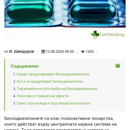
И. Шиндаров
от
13.08.2024 09:34
1326
Съдържание:
Какво представляват бензодиазепините
Кога се предписват бензодиазепини
Терапевтични употреби на бензодиазепини
Рискове и странични ефекти
Само при нужда и под лекарски контрол
Бензодиазепините са клас психоактивни лекарства,
които действат върху централната нервна система на