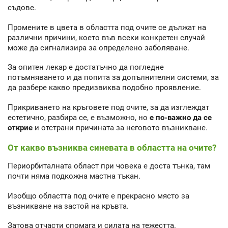
съдове.
Промените в цвета в областта под очите се дължат на
различни причини, което във всеки конкретен случай
може да сигнализира за определено заболяване.
За опитен лекар е достатъчно да погледне
потъмняването и да попита за допълнителни системи, за
да разбере какво предизвиква подобно проявление.
Прикриването на кръговете под очите, за да изглеждат
естетично, разбира се, е възможно, но
е по-важно да се
открие
и отстрани причината за неговото възникване.
От какво възниква синевата в областта на очите?
Периорбиталната област при човека е доста тънка, там
почти няма подкожна мастна тъкан.
Изобщо областта под очите е прекрасно място за
възникване на застой на кръвта.
Затова отчасти спомага и силата на тежестта.