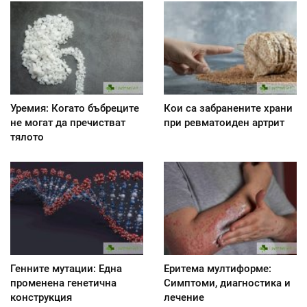
Уремия: Когато бъбреците
Кои са забранените храни
не могат да пречистват
при ревматоиден артрит
тялото
Генните мутации: Една
Еритема мултиформе:
променена генетична
Симптоми, диагностика и
конструкция
лечение