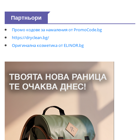
Партньори
Промо кодове за намаления от PromoCode.bg
https://dryclean.bg/
Оригинална козметика от ELINOR.bg