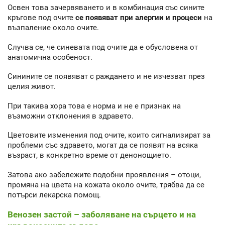
Освен това зачервяването и в комбинация със сините
кръгове под очите
се появяват при алергии и процеси
на
възпаление около очите.
Случва се, че синевата под очите да е обусловена от
анатомична особеност.
Синините се появяват с раждането и не изчезват през
целия живот.
При такива хора това е норма и не е признак на
възможни отклонения в здравето.
Цветовите изменения под очите, които сигнализират за
проблеми със здравето, могат да се появят на всяка
възраст, в конкретно време от денонощието.
Затова ако забележите подобни проявления – отоци,
промяна на цвета на кожата около очите, трябва да се
потърси лекарска помощ.
Венозен застой – заболяване на сърцето и на