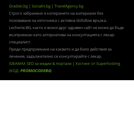
Gradski.bg
|
Socialni.bg
|
TravelAgency.bg
Строго забранено е копирането на материали без
позоваване на източника с активна dofollow връзка.
Lechenie.BG, както и всеки друг здравен сайт не може да бъде
възприеман като алтернатива на консултацията с лекар-
специалист.
Преди предприемане на каквито и да било действия за
лечение, задължително се консултирайте с лекар.
IDEAMAX SEO за медии & портали
|
Хостинг от Superhosting
(КОД:
PROMOCODEBG
)