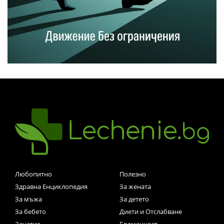
Любопитно
Полезно
Здравна Енциклопедия
За жената
За мъжа
За детето
За бебето
Диети и Отслабване
Зачатие
Бременност