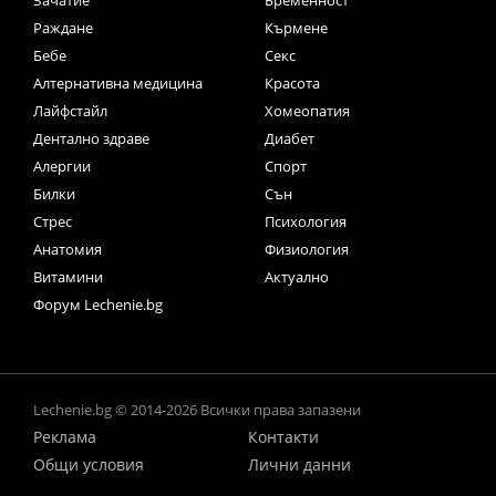
Раждане
Кърмене
Бебе
Секс
Алтернативна медицина
Красота
Лайфстайл
Хомеопатия
Дентално здраве
Диабет
Алергии
Спорт
Билки
Сън
Стрес
Психология
Анатомия
Физиология
Витамини
Актуално
Форум Lechenie.bg
Lechenie.bg © 2014-2026 Всички права запазени
Реклама
Контакти
Общи условия
Лични данни