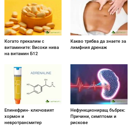
Когато прекалим с
Какво трябва да знаете за
витамините: Високи нива
лимфния дренаж
на витамин Б12
Епинефрин- ключовият
Нефункциониращ бъбрек:
хормон и
Причини, симптоми и
невротрансмитер
рискове