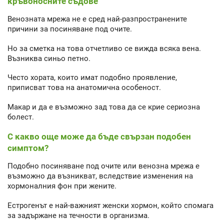
кръвоносните съдове
Венозната мрежа не е сред най-разпространените
причини за посиняване под очите.
Но за сметка на това отчетливо се вижда всяка вена.
Възниква синьо петно.
Често хората, които имат подобно проявление,
приписват това на анатомична особеност.
Макар и да е възможно зад това да се крие сериозна
болест.
С какво още може да бъде свързан подобен
симптом?
Подобно посиняване под очите или венозна мрежа е
възможно да възникват, вследствие изменения на
хормоналния фон при жените.
Естрогенът е най-важният женски хормон, който спомага
за задържане на течности в организма.