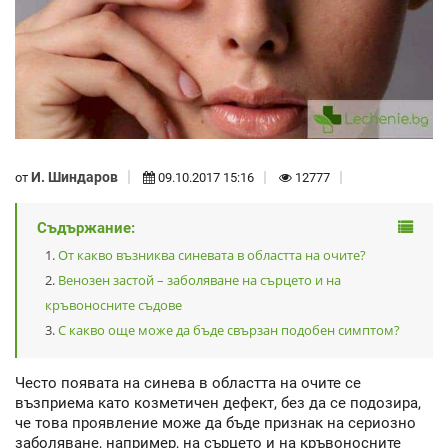
И. Шиндаров
от
09.10.2017 15:16
12777
Съдържание:
От какво възниква синевата в областта на очите?
Венозен застой – заболяване на сърцето и на
кръвоносните съдове
С какво още може да бъде свързан подобен симптом?
Често появата на синева в областта на очите се
възприема като козметичен дефект, без да се подозира,
че това проявление може да бъде признак на сериозно
заболяване, например, на сърцето и на кръвоносните