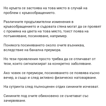
Но кръвта се застоява на това място в случай на
проблем с кръвообращението.
Различните продължителни изменения в
кръвообращението и съдовата стена могат да се проявят
с промяна на цвета на това място, тоест поява на
потъмняване, посиняване, например.
Понякога посиняването около очите възниква,
вследствие на банална преумора.
Но тези проявления просто трябва да се отличават от
тези, които сигнализират за конкретно заболяване.
Ако човек се преумори, посиняването се появява късно
вечер, а също и след активно физическо натоварване.
На сутринта след пълноценен отдих синините изчезват.
Синините под очите обикновено се съчетават със
зачервяване.