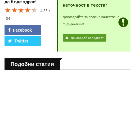
да бъде здрав!
неточност в текста?
★★★★★
★★★★★
★★★★★
4.35
Докладвайте за повече качествено
84
съдържание!
Facebook
Докладвай нередност
Twitter
Подобни статии
ПОЛЕЗНО