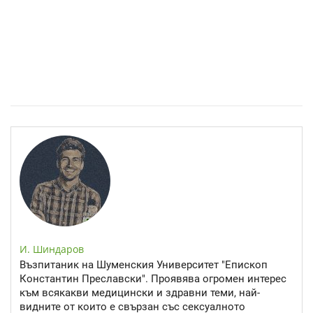
Спастичен колит: Как да разберем, че го имаме
И. Шиндаров
Възпитаник на Шуменския Университет "Епископ
Константин Преславски". Проявява огромен интерес
към всякакви медицински и здравни теми, най-
видните от които е свързан със сексуалното