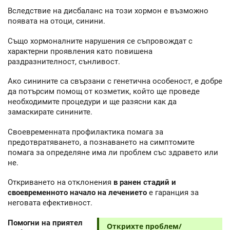
Вследствие на дисбаланс на този хормон е възможно
появата на отоци, синини.
Също хормоналните нарушения се съпровождат с
характерни проявления като повишена
раздразнителност, сънливост.
Ако синините са свързани с генетична особеност, е добре
да потърсим помощ от козметик, който ще проведе
необходимите процедури и ще разясни как да
замаскирате синините.
Своевременната профилактика помага за
предотвратяването, а познаването на симптомите
помага за определяне има ли проблем със здравето или
не.
Откриването на отклонения
в ранен стадий и
своевременното начало на лечението
е гаранция за
неговата ефективност.
Помогни на приятел
Открихте проблем/