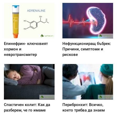
Епинефрин- ключовият
Нефункциониращ бъбрек:
хормон и
Причини, симптоми и
невротрансмитер
рискове
Спастичен колит: Как да
Перибронхит: Всичко,
разберем, че го имаме
което трябва да знаем