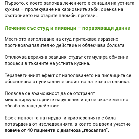
Първото, с което започва лечението е санация на устната
кухина – пролекуване на кариозните зъби, оценка на
състоянието на старите пломби, протези…
Лечение със студ и пиявици – поразяващи данни
Местното използване на студ притежава изразено
противовъзпалително действие и облекчава болката.
Отключва верижна реакция, студът стимулира обменни
процеси в тъканите на устната кухина.
Терапевтичният ефект от използването на пиявиците се
обосновава от уникалните свойства на тяхната слюнка.
Появява се възможност да се отстранят
микроциркулаторните нарушения и да се окаже местно
обезболяващо действие.
Ефективността на гирудо- и криотерапията е била
потвърдена от изследванията, в които са взели участие
повече от 40 пациенти с диагноза „глосалгия“.