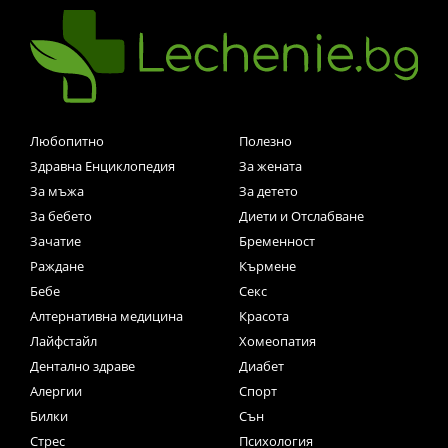
Любопитно
Полезно
Здравна Енциклопедия
За жената
За мъжа
За детето
За бебето
Диети и Отслабване
Зачатие
Бременност
Раждане
Кърмене
Бебе
Секс
Алтернативна медицина
Красота
Лайфстайл
Хомеопатия
Дентално здраве
Диабет
Алергии
Спорт
Билки
Сън
Стрес
Психология