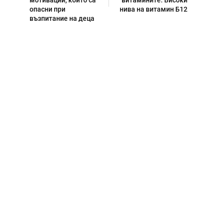
мотивации, които са
витамините: Високи
опасни при
нива на витамин Б12
възпитание на деца