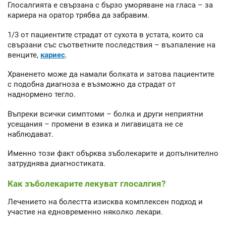
Глосалгията е свързана с бързо уморяване на гласа – за
кариера на оратор трябва да забравим.
1/3 от пациентите страдат от сухота в устата, които са
свързани със съответните последствия – възпаление на
венците,
кариес
.
Храненето може да намали болката и затова пациентите
с подобна диагноза е възможно да страдат от
наднормено тегло.
Въпреки всички симптоми – болка и други неприятни
усещания – промени в езика и лигавицата не се
наблюдават.
Именно този факт обърква зъболекарите и допълнително
затруднява диагностиката.
Как зъболекарите лекуват глосалгия?
Лечението на болестта изисква комплексен подход и
участие на едновременно няколко лекари.