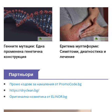
Генните мутации: Една
Еритема мултиформе:
променена генетична
Симптоми, диагностика и
конструкция
лечение
Партньори
Промо кодове за намаления от PromoCode.bg
https://dryclean.bg/
Оригинална козметика от ELINOR.bg