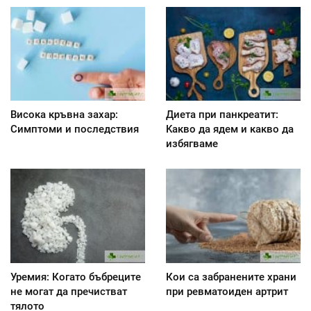
Висока кръвна захар:
Диета при панкреатит:
Симптоми и последствия
Kакво да ядем и какво да
избягваме
Уремия: Когато бъбреците
Кои са забранените храни
не могат да пречистват
при ревматоиден артрит
тялото