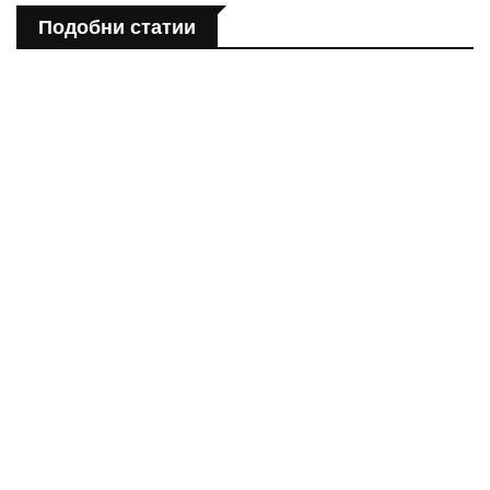
Подобни статии
ПОЛЕЗНО
Спастичен колит: Как да разберем, че го имаме
ПОЛЕЗНО