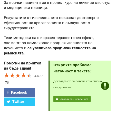
За всички пациенти се е провел курс на лечение със студ
и медицински пиявици.
Резултатите от изследването показват достоверно
ефективност на криотерапията в съвкупност с
гирудотерапията.
Тези методики са с изразен терапевтичен ефект,
спомагат за намаляване продължителността на
лечението и
се увеличава продължителността на
ремисията.
Помогни на приятел
Открихте проблем/
да бъде здрав!
неточност в текста?
★★★★★
★★★★★
★★★★★
4.40
Докладвайте за повече качествено
76
съдържание!
Facebook
Докладвай нередност
Twitter