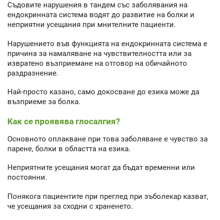
Съдовите нарушения в тандем със заболявания на
ендокринната система водят до развитие на болки и
неприятни усещания при мнителните пациенти.
Нарушението във функцията на ендокринната система е
причина за намаляване на чувствителността или за
извратено възприемане на отговор на обичайното
раздразнение.
Най-просто казано, само докосване до езика може да
възприеме за болка.
Как се проявява глосалгия?
Основното оплакване при това заболяване е чувство за
парене, болки в областта на езика.
Неприятните усещания могат да бъдат временни или
постоянни.
Понякога пациентите при преглед при зъболекар казват,
че усещания за сходни с храненето.