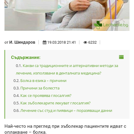
И. Шиндаров
от
19.03.2018 21:41
6232
Съдържание:
Какви са традиционните и алтернативни методи за
лечение, използвани в денталната медицина?
Болка в езика – причини
Причини за болестта
Как се проявява глосалгия?
Как зъболекарите лекуват глосалгия?
Лечение със студ и пиявици – поразяващи данни
Най-често на преглед при зъболекар пациентите идват с
оплакване – болка.