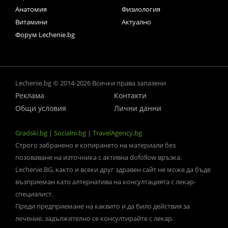
Анатомия
Физиология
Витамини
Актуално
Форум Lechenie.bg
Lechenie.bg © 2014-2026 Всички права запазени
Реклама
Контакти
Общи условия
Лични данни
Gradski.bg
|
Socialni.bg
|
TravelAgency.bg
Строго забранено е копирането на материали без
позоваване на източника с активна dofollow връзка.
Lechenie.BG, както и всеки друг здравен сайт не може да бъде
възприеман като алтернатива на консултацията с лекар-
специалист.
Преди предприемане на каквито и да било действия за
лечение, задължително се консултирайте с лекар.