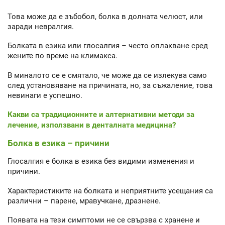
Това може да е зъбобол, болка в долната челюст, или
заради невралгия.
Болката в езика или глосалгия – често оплакване сред
жените по време на климакса.
В миналото се е смятало, че може да се излекува само
след установяване на причината, но, за съжаление, това
невинаги е успешно.
Какви са традиционните и алтернативни методи за
лечение, използвани в денталната медицина?
Болка в езика – причини
Глосалгия е болка в езика без видими изменения и
причини.
Характеристиките на болката и неприятните усещания са
различни – парене, мравучкане, дразнене.
Появата на тези симптоми не се свързва с хранене и