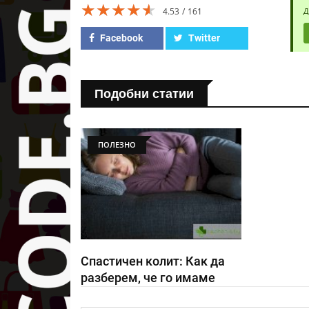
★★★★★
★★★★★
★★★★★
4.53
161
Д
Facebook
Twitter
Подобни статии
ПОЛЕЗНО
Спастичен колит: Как да
разберем, че го имаме