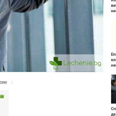
Ко
ви
ни
Еп
кл
не
0390
Сп
да