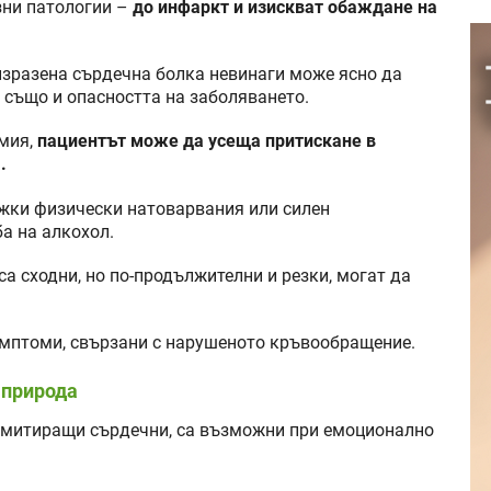
зни патологии –
до инфаркт и изискват обаждане на
 изразена сърдечна болка невинаги може ясно да
 също и опасността на заболяването.
емия,
пациентът може да усеща притискане в
.
ежки физически натоварвания или силен
а на алкохол.
а сходни, но по-продължителни и резки, могат да
имптоми, свързани с нарушеното кръвообращение.
 природа
 имитиращи сърдечни, са възможни при емоционално