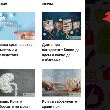
аме
знаем
сока кръвна захар:
Диета при
мптоми и
панкреатит: Kакво да
следствия
ядем и какво да
избягваме
емия: Когато
Кои са забранените
бреците не могат
храни при