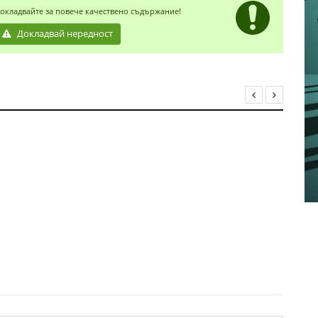
окладвайте за повече качествено съдържание!
Докладвай нередност