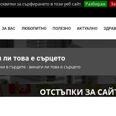
квитки за сърфирането в този уеб сайт.
Разбирам
За
и
ЗА ВАС
ЛЮБОПИТНО
ПОЛЕЗНО
АКТУАЛНО
ЗДРА
и ли това е сърцето
ки в гърдите - винаги ли това е сърцето