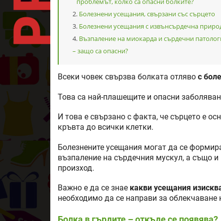
проблемът, колко са опасни болките?
Болезнени усещания, свързани със сърцето
Болезнени усещания с извънсърдечна приро
Възпаление на миокарда и сърдечни патолог
– защо са опасни?
Всеки човек свързва болката отляво
с боле
Това са най-плашещите и опасни заболяван
И това е свързано с факта, че сърцето е ос
кръвта до всички клетки.
Болезнените усещания могат да се форми
възпаление на сърдечния мускул, а също и
произход.
Важно е да се знае
какви усещания изискв
необходимо да се направи за облекчаване 
Болка в гърдите – откъде се появява?