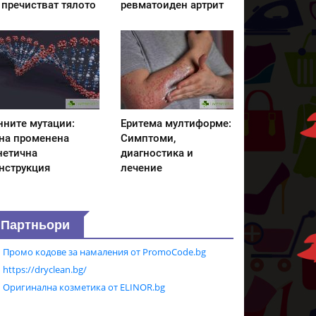
 пречистват тялото
ревматоиден артрит
нните мутации:
Еритема мултиформе:
на променена
Симптоми,
нетична
диагностика и
нструкция
лечение
Партньори
Промо кодове за намаления от PromoCode.bg
https://dryclean.bg/
Оригинална козметика от ELINOR.bg