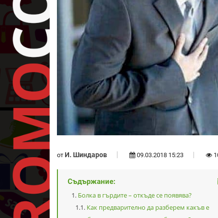
И. Шиндаров
от
09.03.2018 15:23
1
Съдържание:
Болка в гърдите – откъде се появява?
Как предварително да разберем какъв е