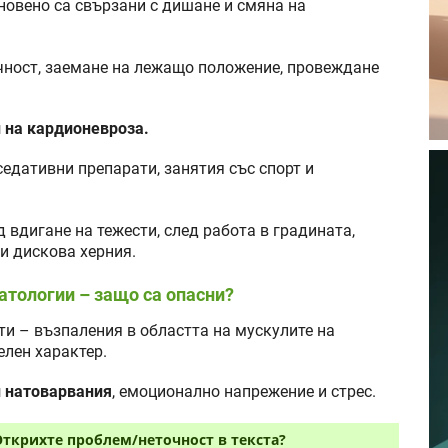
новено са свързани с дишане и смяна на
чност, заемане на лежащо положение, провеждане
 на кардионевроза.
седативни препарати, занятия със спорт и
д вдигане на тежести, след работа в градината,
и дискова херния.
атологии – защо са опасни?
и – възпаления в областта на мускулите на
елен характер.
и натоварвания
, емоционално напрежение и стрес.
Открихте проблем/неточност в текста?