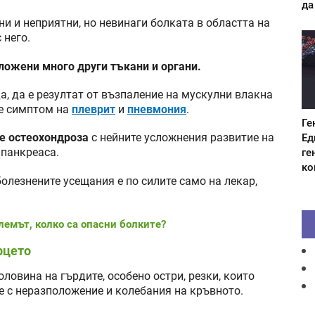
да
и и неприятни, но невинаги болката в областта на
 него.
ложени много други тъкани и органи.
, да е резултат от възпаление на мускулни влакна
 е симптом на
плеврит
и
пневмония
.
Ге
Ед
е остеохондроза
с нейните усложнения развитие на
ге
 панкреаса.
ко
олезнените усещания е по силите само на лекар,
лемът, колко са опасни болките?
рцето
ловина на гърдите, особено остри, резки, които
е с неразположение и колебания на кръвното.