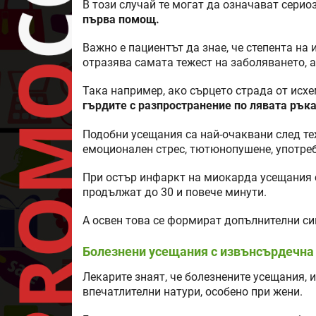
В този случай те могат да означават серио
първа помощ.
Важно е пациентът да знае, че степента на
отразява самата тежест на заболяването, а
Така например, ако сърцето страда от исх
гърдите с разпространение по лявата ръка
Подобни усещания са най-очаквани след т
емоционален стрес, тютюнопушене, употреб
При остър инфаркт на миокарда усещания с
продължат до 30 и повече минути.
А освен това се формират допълнителни с
Болезнени усещания с извънсърдечна
Лекарите знаят, че болезнените усещания,
впечатлителни натури, особено при жени.