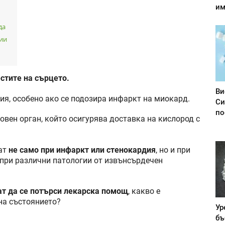
им
да
ии
стите на сърцето.
Ви
ия, особено ако се подозира инфаркт на миокард.
Си
по
новен орган, който осигурява доставка на кислород с
рат
не само при инфаркт или стенокардия
, но и при
 при различни патологии от извънсърдечен
ат да се потърси лекарска помощ
, какво е
на състоянието?
Ур
бъ