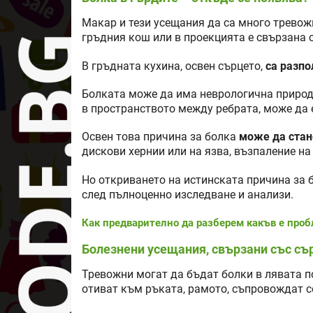
Макар и тези усещания да са много тревожн
гръдния кош или в проекцията е свързана с
В гръдната кухина, освен сърцето,
са разпо
Болката може да има неврологична природа
в пространството между ребрата, може да
Освен това причина за болка
може да стан
дискови хернии или на язва, възпаление на
Но откриването на истинската причина за б
след пълноценно изследване и анализи.
Как предварително да разберем какъв е проб
Болезнени усещания, свързани със съ
Тревожни могат да бъдат болки в лявата по
отиват към ръката, рамото, съпровождат с