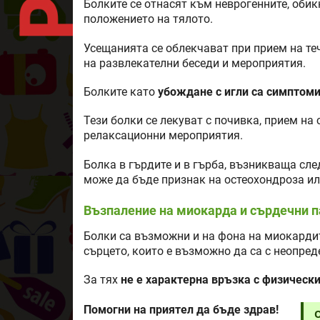
Болките се отнасят към неврогенните, обик
положението на тялото.
Усещанията се облекчават при прием на те
на развлекателни беседи и мероприятия.
Болките като
убождане с игли са симптоми
Тези болки се лекуват с почивка, прием на 
релаксационни мероприятия.
Болка в гърдите и в гърба, възникваща сле
може да бъде признак на остеохондроза ил
Възпаление на миокарда и сърдечни п
Болки са възможни и на фона на миокардит
сърцето, които е възможно да са с неопред
За тях
не е характерна връзка с физическ
Помогни на приятел да бъде здрав!