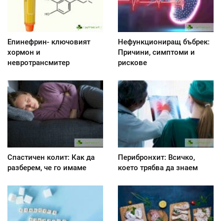
Епинефрин- ключовият
Нефункциониращ бъбрек:
хормон и
Причини, симптоми и
невротрансмитер
рискове
Спастичен колит: Как да
Перибронхит: Всичко,
разберем, че го имаме
което трябва да знаем