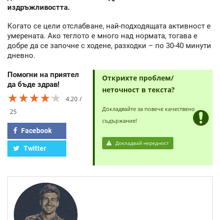
издръжливостта.
Когато се цели отслабване, най-подходящата активност е
умерената. Ако теглото е много над нормата, тогава е
добре да се започне с ходене, разходки – по 30-40 минути
дневно.
Помогни на приятел
Открихте проблем/
да бъде здрав!
неточност в текста?
★★★★★
★★★★★
★★★★★
4.20
Докладвайте за повече качествено
25
съдържание!
Facebook
Докладвай нередност
Twitter