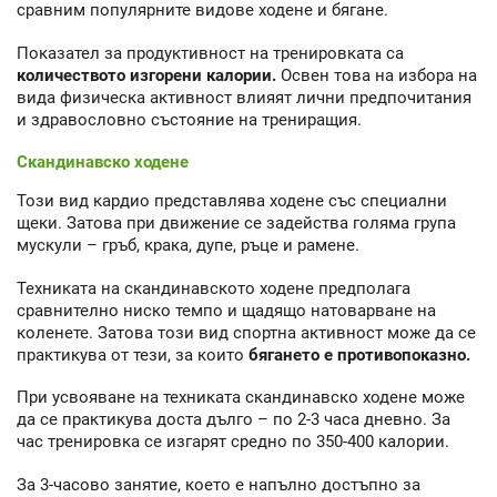
сравним популярните видове ходене и бягане.
Показател за продуктивност на тренировката са
количеството изгорени калории.
Освен това на избора на
вида физическа активност влияят лични предпочитания
и здравословно състояние на трениращия.
Скандинавско ходене
Този вид кардио представлява ходене със специални
щеки. Затова при движение се задейства голяма група
мускули – гръб, крака, дупе, ръце и рамене.
Техниката на скандинавското ходене предполага
сравнително ниско темпо и щадящо натоварване на
коленете. Затова този вид спортна активност може да се
практикува от тези, за които
бягането е противопоказно.
При усвояване на техниката скандинавско ходене може
да се практикува доста дълго – по 2-3 часа дневно. За
час тренировка се изгарят средно по 350-400 калории.
За 3-часово занятие, което е напълно достъпно за