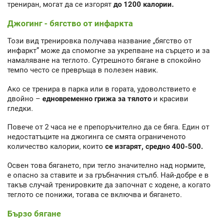
трениран, могат да се изгорят
до 1200 калории.
Джогинг - бягство от инфаркта
Този вид тренировка получава название „бягство от
инфаркт” може да спомогне за укрепване на сърцето и за
намаляване на теглото. Сутрешното бягане в спокойно
темпо често се превръща в полезен навик.
Ако се тренира в парка или в гората, удоволствието е
двойно –
едновременно грижа за тялото
и красиви
гледки.
Повече от 2 часа не е препоръчително да се бяга. Един от
недостатъците на джогинга се смята ограниченото
количество калории, които
се изгарят, средно 400-500.
Освен това бягането, при тегло значително над нормите,
е опасно за ставите и за гръбначния стълб. Най-добре е в
такъв случай тренировките да започнат с ходене, а когато
теглото се понижи, тогава се включва и бягането.
Бързо бягане