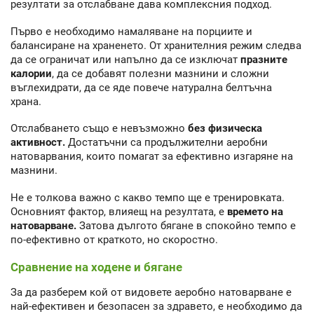
резултати за отслабване дава комплексния подход.
Първо е необходимо намаляване на порциите и
балансиране на храненето. От хранителния режим следва
да се ограничат или напълно да се изключат
празните
калории
, да се добавят полезни мазнини и сложни
въглехидрати, да се яде повече натурална белтъчна
храна.
Отслабването също е невъзможно
без физическа
активност.
Достатъчни са продължителни аеробни
натоварвания, които помагат за ефективно изгаряне на
мазнини.
Не е толкова важно с какво темпо ще е тренировката.
Основният фактор, влияещ на резултата, е
времето на
натоварване.
Затова дългото бягане в спокойно темпо е
по-ефективно от краткото, но скоростно.
Сравнение на ходене и бягане
За да разберем кой от видовете аеробно натоварване е
най-ефективен и безопасен за здравето, е необходимо да