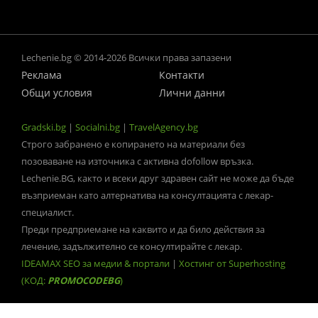
Lechenie.bg © 2014-2026 Всички права запазени
Реклама
Контакти
Общи условия
Лични данни
Gradski.bg
|
Socialni.bg
|
TravelAgency.bg
Строго забранено е копирането на материали без
позоваване на източника с активна dofollow връзка.
Lechenie.BG, както и всеки друг здравен сайт не може да бъде
възприеман като алтернатива на консултацията с лекар-
специалист.
Преди предприемане на каквито и да било действия за
лечение, задължително се консултирайте с лекар.
IDEAMAX SEO за медии & портали
|
Хостинг от Superhosting
(КОД:
PROMOCODEBG
)