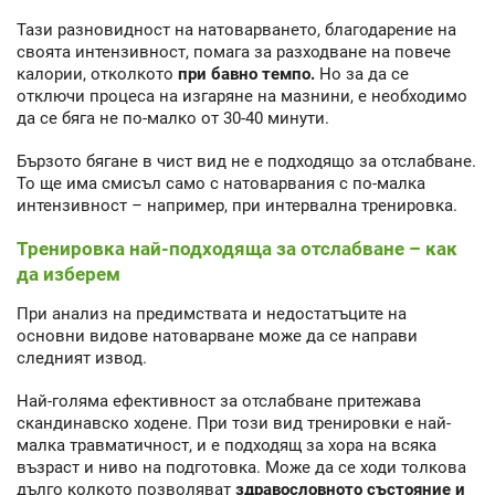
Тази разновидност на натоварването, благодарение на
своята интензивност, помага за разходване на повече
калории, отколкото
при бавно темпо.
Но за да се
отключи процеса на изгаряне на мазнини, е необходимо
да се бяга не по-малко от 30-40 минути.
Бързото бягане в чист вид не е подходящо за отслабване.
То ще има смисъл само с натоварвания с по-малка
интензивност – например, при интервална тренировка.
Тренировка най-подходяща за отслабване – как
да изберем
При анализ на предимствата и недостатъците на
основни видове натоварване може да се направи
следният извод.
Най-голяма ефективност за отслабване притежава
скандинавско ходене. При този вид тренировки е най-
малка травматичност, и е подходящ за хора на всяка
възраст и ниво на подготовка. Може да се ходи толкова
дълго колкото позволяват
здравословното състояние и