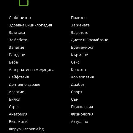
Любопитно
Полезно
Здравна Енциклопедия
За жената
За мъжа
За детето
За бебето
Диети и Отслабване
Зачатие
Бременност
Раждане
Кърмене
Бебе
Секс
Алтернативна медицина
Красота
Лайфстайл
Хомеопатия
Дентално здраве
Диабет
Алергии
Спорт
Билки
Сън
Стрес
Психология
Анатомия
Физиология
Витамини
Актуално
Форум Lechenie.bg