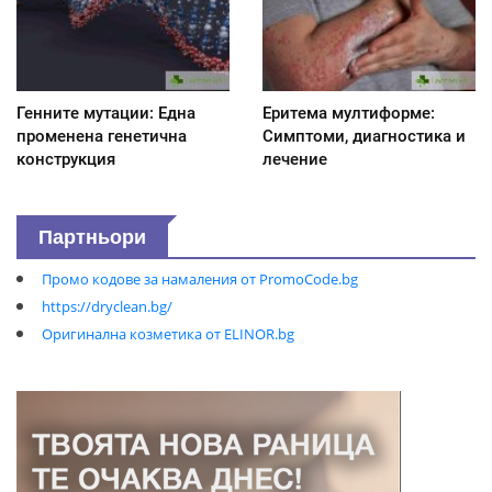
Генните мутации: Една
Еритема мултиформе:
променена генетична
Симптоми, диагностика и
конструкция
лечение
Партньори
Промо кодове за намаления от PromoCode.bg
https://dryclean.bg/
Оригинална козметика от ELINOR.bg