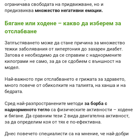
ограничава свободата на придвижване, но и
предизвиква
множество негативни емоции.
Бягане или ходене – какво да изберем за
отслабване
Затлъстяването може да стане причина за множество
тежки заболявания от хипертония до захарен диабет.
Затова е необходимо да се справим с наднормените
килограми не само, за да се сдобием с външност на
модел.
Най-важното при отслабването е грижата за здравето,
много повече от обиколките на талията, на ханша и на
бедрата.
Сред най-разпространените методи
за борба с
наднорменото тегло
са физическите активности – ходене
и бягане. Да сравним тези 2 вида двигателна активност,
за да определим коя от тях е по-ефективна.
Днес повечето специалисти са на мнение, че най-добри