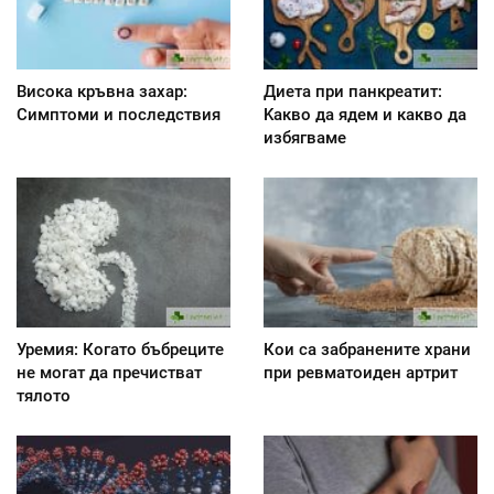
Висока кръвна захар:
Диета при панкреатит:
Симптоми и последствия
Kакво да ядем и какво да
избягваме
Уремия: Когато бъбреците
Кои са забранените храни
не могат да пречистват
при ревматоиден артрит
тялото