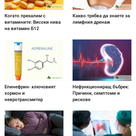
Когато прекалим с
Какво трябва да знаете за
витамините: Високи нива
лимфния дренаж
на витамин Б12
Епинефрин- ключовият
Нефункциониращ бъбрек:
хормон и
Причини, симптоми и
невротрансмитер
рискове