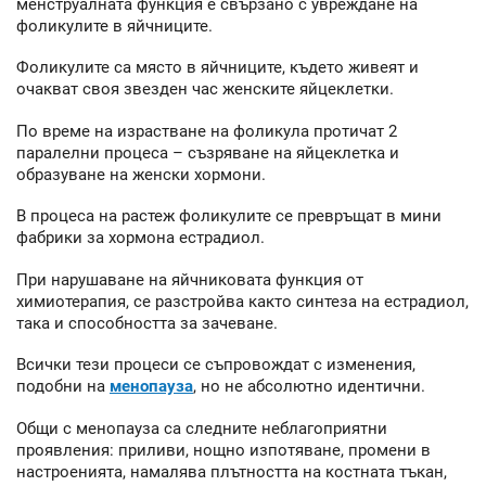
менструалната функция е свързано с увреждане на
фоликулите в яйчниците.
Фоликулите са място в яйчниците, където живеят и
очакват своя звезден час женските яйцеклетки.
По време на израстване на фоликула протичат 2
паралелни процеса – съзряване на яйцеклетка и
образуване на женски хормони.
В процеса на растеж фоликулите се превръщат в мини
фабрики за хормона естрадиол.
При нарушаване на яйчниковата функция от
химиотерапия, се разстройва както синтеза на естрадиол,
така и способността за зачеване.
Всички тези процеси се съпровождат с изменения,
подобни на
менопауза
, но не абсолютно идентични.
Общи с менопауза са следните неблагоприятни
проявления: приливи, нощно изпотяване, промени в
настроенията, намалява плътността на костната тъкан,