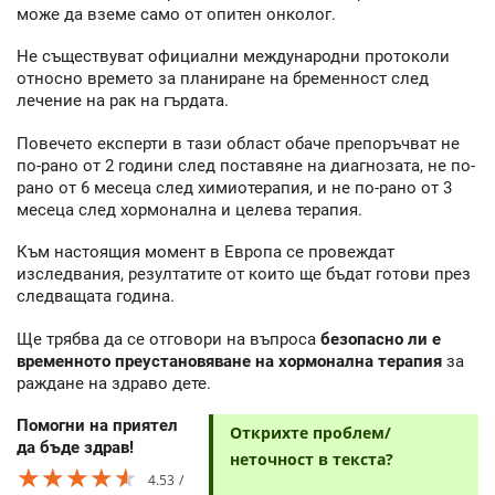
може да вземе само от опитен онколог.
Не съществуват официални международни протоколи
относно времето за планиране на бременност след
лечение на рак на гърдата.
Повечето експерти в тази област обаче препоръчват не
по-рано от 2 години след поставяне на диагнозата, не по-
рано от 6 месеца след химиотерапия, и не по-рано от 3
месеца след хормонална и целева терапия.
Към настоящия момент в Европа се провеждат
изследвания, резултатите от които ще бъдат готови през
следващата година.
Ще трябва да се отговори на въпроса
безопасно ли е
временното преустановяване на хормонална терапия
за
раждане на здраво дете.
Помогни на приятел
Открихте проблем/
да бъде здрав!
неточност в текста?
★★★★★
★★★★★
★★★★★
4.53