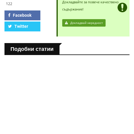
Докладвайте за повече качествено
122
съдържание!
Facebook
Докладвай нередност
Twitter
Подобни статии
ПОЛЕЗНО