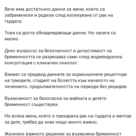
Вече има достатъчно данни за жени, които са
забременели и родили след излекуване от рак на
гърдата.
Това са доста обнадеждаващи данни. Но засега са
малко.
Днес въпросът за безопасност и допустимост на
бременността се разрешава само след индивидуална
консултация с клиничен онколог.
Вземат се предвид данните за хормоналните рецептори
на туморите, стадият на болестта към началото на
лечението, продължителността на периода без рецидив.
Възможност за безопасна за майката и детето
бременност съществува.
Но всяка жена, която е прекарала рак на гърдата и мечтае
за дете, трябва да знае нещо много важно.
Жизнено важното решение за възможна бременност