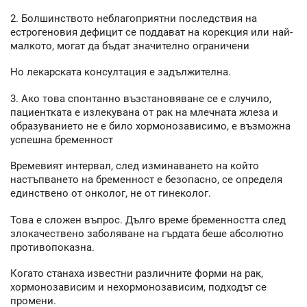
2. Болшинството неблагоприятни последствия на
естрогеновия дефицит се поддават на корекция или най-
малкото, могат да бъдат значително ограничени
Но лекарската консултация е задължителна.
3. Ако това спонтанно възстановяване се е случило,
пациентката е излекувана от рак на млечната жлеза и
образуванието не е било хормонозависимо, е възможна
успешна бременност
Времевият интервал, след изминаването на който
настъпването на бременност е безопасно, се определя
единствено от онколог, не от гинеколог.
Това е сложен въпрос. Дълго време бременността след
злокачествено заболяване на гърдата беше абсолютно
противопоказна.
Когато станаха известни различните форми на рак,
хормонозависим и нехормонозависим, подходът се
промени.