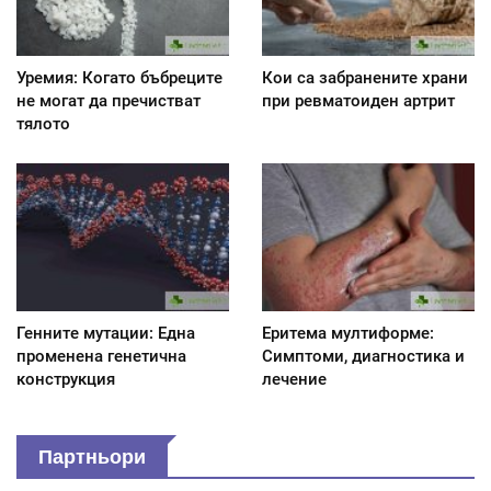
Уремия: Когато бъбреците
Кои са забранените храни
не могат да пречистват
при ревматоиден артрит
тялото
Генните мутации: Една
Еритема мултиформе:
променена генетична
Симптоми, диагностика и
конструкция
лечение
Партньори