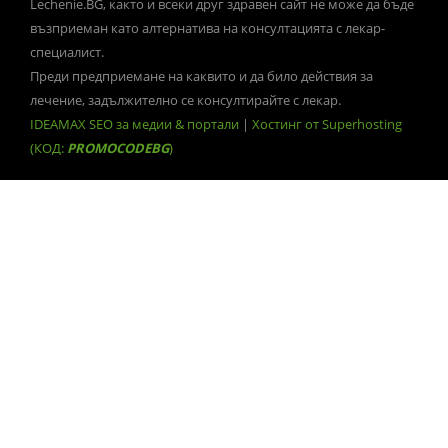
Lechenie.BG, както и всеки друг здравен сайт не може да бъде
възприеман като алтернатива на консултацията с лекар-
специалист.
Преди предприемане на каквито и да било действия за
лечение, задължително се консултирайте с лекар.
IDEAMAX SEO за медии & портали
|
Хостинг от Superhosting
(КОД:
PROMOCODEBG
)