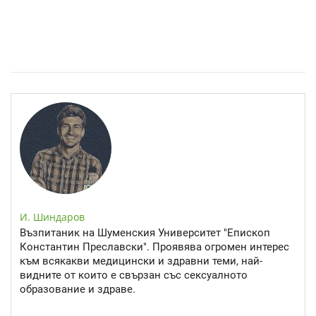
Спастичен колит: Как да разберем, че го имаме
И. Шиндаров
Възпитаник на Шуменския Университет "Епископ
Константин Преславски". Проявява огромен интерес
към всякакви медицински и здравни теми, най-
видните от които е свързан със сексуалното
образование и здраве.