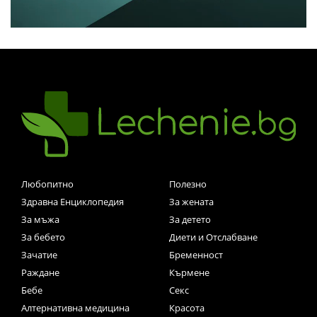
Любопитно
Полезно
Здравна Енциклопедия
За жената
За мъжа
За детето
За бебето
Диети и Отслабване
Зачатие
Бременност
Раждане
Кърмене
Бебе
Секс
Алтернативна медицина
Красота