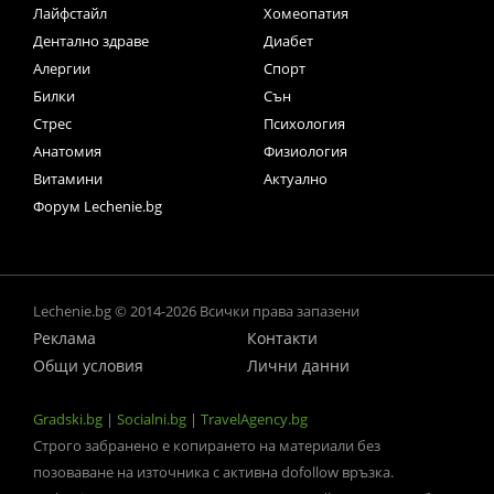
Лайфстайл
Хомеопатия
Дентално здраве
Диабет
Алергии
Спорт
Билки
Сън
Стрес
Психология
Анатомия
Физиология
Витамини
Актуално
Форум Lechenie.bg
Lechenie.bg © 2014-2026 Всички права запазени
Реклама
Контакти
Общи условия
Лични данни
Gradski.bg
|
Socialni.bg
|
TravelAgency.bg
Строго забранено е копирането на материали без
позоваване на източника с активна dofollow връзка.