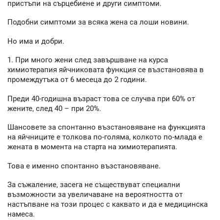
пристъпи на сърцебиене и други симптоми.
Подобни симптоми за всяка жена са лоши новини.
Но има и добри.
1. При много жени след завършване на курса
химиотерапия яйчниковата функция се възстановява в
промеждутъка от 6 месеца до 2 години.
Преди 40-годишна възраст това се случва при 60% от
жените, след 40 – при 20%.
Шансовете за спонтанно възстановяване на функцията
на яйчниците е толкова по-голяма, колкото по-млада е
жената в момента на старта на химиотерапията.
Това е именно спонтанно възстановяване.
За съжаление, засега не съществуват специални
възможности за увеличаване на вероятността от
настъпване на този процес с каквато и да е медицинска
намеса.